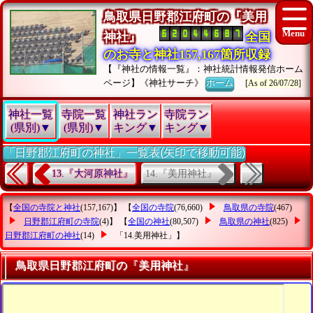
鳥取県日野郡江府町の『美用
神社』
全国
のお寺と神社157,167箇所収録
【『神社の情報一覧』：神社統計情報発信ホーム
ページ】《神社サーチ》
ホーム
[As of 26/07/28]
神社一覧
寺院一覧
神社ラン
寺院ラン
(県別)▼
(県別)▼
キング▼
キング▼
「日野郡江府町の神社」一覧表(矢印で移動可能)
14.『美用神社』
13.『大河原神社』
【
全国の寺院と神社
(157,167)】 【
全国の寺院
(76,660)
鳥取県の寺院
(467)
日野郡江府町の寺院
(4)】 【
全国の神社
(80,507)
鳥取県の神社
(825)
日野郡江府町の神社
(14)
「14.美用神社」
】
鳥取県日野郡江府町の『美用神社』