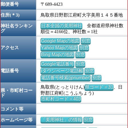
郵便番号
〒689-4423
住所(＊3)
鳥取県日野郡江府町大字美用１４５番地
日本全国の美用神社
全都道府県神社数
神社名ランキン
グ
順位＝4166位、神社数＝1社
Google Mapの地図
別窓
アクセス
Yahoo Mapの地図
別窓
Bing Mapの地図
別窓
Google電話番号
別窓
電話番号
iタウンページ電話帳
別窓
電話番号検索(jpnumber)
別窓
鳥取県(とっとりけん)
県コード = 31
、日
県・市町村コー
野郡江府町(こうふちょう)
ド
市町村コード = 403
コメント等
「美用神社」の情報
別窓
ホームページ等