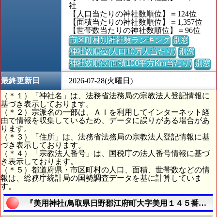
社
【人口当たりの神社数順位】＝124位
【面積当たりの神社数順位】＝1,357位
【世帯数当たりの神社数順位】＝96位
市区町村別神社数ランキング
別窓
神社数順位(人口10万人当たり)
別窓
神社数順位(面積100平方Km当たり)
別窓
最終更新日
2026-07-28(火曜日)
（＊１）「神社名」は、法務省法務局の宗教法人登記情報に
基づき表示しております。
（＊２）宗派名の一部は、ＡＩを利用してインターネット経
由で情報を収集しているため、データに誤りがある場合があ
ります。
（＊３）「住所」は、法務省法務局の宗教法人登記情報に基
づき表示しております。
（＊４）「宗教法人番号」は、国税庁の法人番号情報に基づ
き表示しております。
（＊５）都道府県・市区町村の人口、面積、世帯数などの情
報は、総務庁統計局の国勢調査データを基に計算していま
す。
『美用神社(鳥取県日野郡江府町大字美用１４５番地)