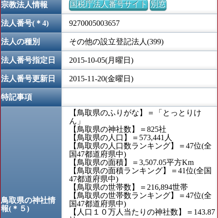
国税庁法人番号サイト
別窓
宗教法人情報
法人番号(＊4)
9270005003657
法人の種別
その他の設立登記法人(399)
法人番号指定日
2015-10-05(月曜日)
法人番号更新日
2015-11-20(金曜日)
特記事項
【鳥取県のふりがな】＝「とっとりけ
ん」
【鳥取県の神社数】＝825社
【鳥取県の人口】＝573,441人
【鳥取県の人口数ランキング】＝47位(全
国47都道府県中)
【鳥取県の面積】＝3,507.05平方Km
【鳥取県の面積ランキング】＝41位(全国
47都道府県中)
【鳥取県の世帯数】＝216,894世帯
【鳥取県の世帯数ランキング】＝47位(全
鳥取県の神社情
国47都道府県中)
報(＊５)
【人口１０万人当たりの神社数】＝143.87