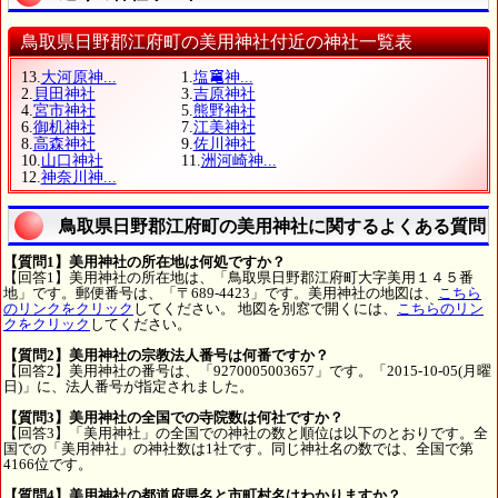
鳥取県日野郡江府町の美用神社付近の神社一覧表
13.
大河原神...
1.
塩𥧄神...
2.
貝田神社
3.
吉原神社
4.
宮市神社
5.
熊野神社
6.
御机神社
7.
江美神社
8.
高森神社
9.
佐川神社
10.
山口神社
11.
洲河崎神...
12.
神奈川神...
鳥取県日野郡江府町の美用神社に関するよくある質問
【質問1】美用神社の所在地は何処ですか？
【回答1】美用神社の所在地は、「鳥取県日野郡江府町大字美用１４５番
地」です。郵便番号は、「〒689-4423」です。美用神社の地図は、
こちら
のリンクをクリック
してください。 地図を別窓で開くには、
こちらのリン
クをクリック
してください。
【質問2】美用神社の宗教法人番号は何番ですか？
【回答2】美用神社の番号は、「9270005003657」です。「2015-10-05(月曜
日)」に、法人番号が指定されました。
【質問3】美用神社の全国での寺院数は何社ですか？
【回答3】「美用神社」の全国での神社の数と順位は以下のとおりです。全
国での「美用神社」の神社数は1社です。同じ神社名の数では、全国で第
4166位です。
【質問4】美用神社の都道府県名と市町村名はわかりますか？