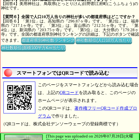
【回答4】美用神社は、鳥取県(とっとりけん)日野郡江府町(こうふちょう)の
神社です。
【質問６】全国で人口10万人当りの神社が多いの都道府県はどこですか？
【回答６】「第1位」は、高知県の『296.87ヶ寺』です。「第2位」は、福井
県の『217.1ヶ寺』です。「第3位」は、富山県の『212.51ヶ寺』です。「第
4位」は、新潟県の『203.75ヶ寺』です。「第5位」は、大分県の『179.28ヶ
寺』です。全国の都道府県別神社ランキングの詳細は、下記のボタンで確認
できます。
都道府県別神社数ランキング
神社数順位(人口10万人当たり)
神社数順位(面積100平方Km当たり)
スマートフォンではQRコードで読み込む
このページをスマートフォンなどから読み込む場合
は、上記の
QRコード
を読み取ると、このページの
ホームページが表示されます。
このQRコードは、
著作権フリーQRコード作成プロ
グラム
で作りました。
（QRコードは、株式会社デンソーウェーブの登録商標です）
[This page was uploaded on 2026年07月28日(火曜