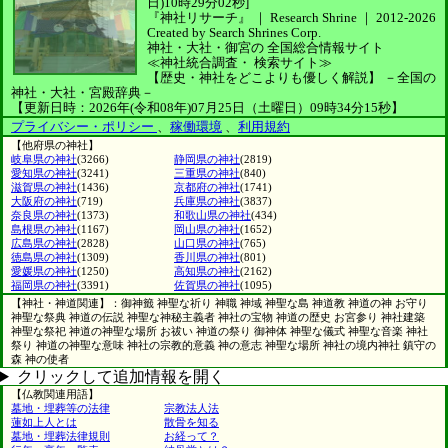
日)10時29分02秒]
『神社リサーチ』 ｜ Research Shrine
｜
2012-2026
Created by
Search Shrines Corp.
神社・大社・御宮の
全国総合情報サイト
≪神社統合調査・
検索サイト≫
【歴史・神社をどこよりも優しく解説】
－全国の
神社・大社・宮殿辞典－
【更新日時：2026年(令和08年)07月25日（土曜日）09時34分15秒】
プライバシー・ポリシー
、
稼働環境
、
利用規約
【他府県の神社】
岐阜県の神社
(3266)
静岡県の神社
(2819)
愛知県の神社
(3241)
三重県の神社
(840)
滋賀県の神社
(1436)
京都府の神社
(1741)
大阪府の神社
(719)
兵庫県の神社
(3837)
奈良県の神社
(1373)
和歌山県の神社
(434)
島根県の神社
(1167)
岡山県の神社
(1652)
広島県の神社
(2828)
山口県の神社
(765)
徳島県の神社
(1309)
香川県の神社
(801)
愛媛県の神社
(1250)
高知県の神社
(2162)
福岡県の神社
(3391)
佐賀県の神社
(1095)
【神社・神道関連】：御神籤 神聖な祈り 神職 神域 神聖な島 神道教 神道の神 お守り
神聖な祭典 神道の伝説 神聖な神秘主義者 神社の宝物 神道の歴史 お宮参り 神社建築
神聖な祭祀 神道の神聖な場所 お祓い 神道の祭り 御神体 神聖な儀式 神聖な音楽 神社
祭り 神道の神聖な意味 神社の宗教的意義 神の意志 神聖な場所 神社の境内神社 鎮守の
森 神の使者
クリックして追加情報を開く
【仏教関連用語】
墓地・埋葬等の法律
宗教法人法
蓮如上人とは
散骨を知る
墓地・埋葬法律規則
お経って？