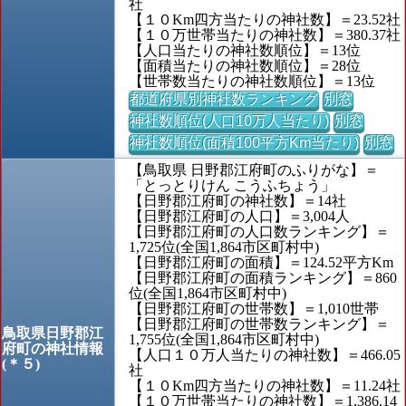
社
【１０Km四方当たりの神社数】＝23.52社
【１０万世帯当たりの神社数】＝380.37社
【人口当たりの神社数順位】＝13位
【面積当たりの神社数順位】＝28位
【世帯数当たりの神社数順位】＝13位
都道府県別神社数ランキング
別窓
神社数順位(人口10万人当たり)
別窓
神社数順位(面積100平方Km当たり)
別窓
【鳥取県 日野郡江府町のふりがな】＝
「とっとりけん こうふちょう」
【日野郡江府町の神社数】＝14社
【日野郡江府町の人口】＝3,004人
【日野郡江府町の人口数ランキング】＝
1,725位(全国1,864市区町村中)
【日野郡江府町の面積】＝124.52平方Km
【日野郡江府町の面積ランキング】＝860
位(全国1,864市区町村中)
【日野郡江府町の世帯数】＝1,010世帯
【日野郡江府町の世帯数ランキング】＝
鳥取県日野郡江
1,755位(全国1,864市区町村中)
府町の神社情報
【人口１０万人当たりの神社数】＝466.05
(＊５)
社
【１０Km四方当たりの神社数】＝11.24社
【１０万世帯当たりの神社数】＝1,386.14