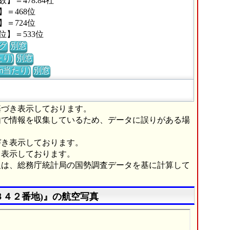
＝478.84社
＝468位
＝724位
】＝533位
グ
別窓
り)
別窓
m当たり)
別窓
基づき表示しております。
由で情報を収集しているため、データに誤りがある場
づき表示しております。
き表示しております。
報は、総務庁統計局の国勢調査データを基に計算して
３４２番地)』の航空写真