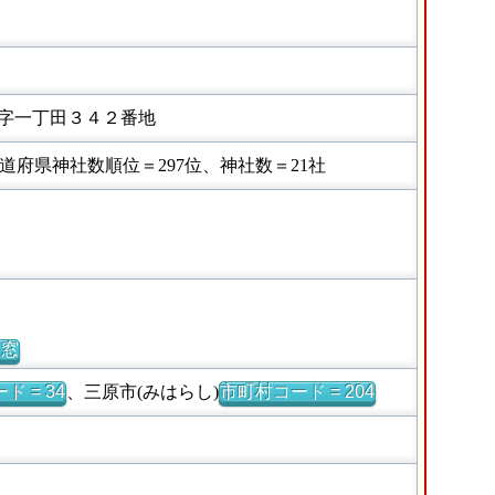
字一丁田３４２番地
府県神社数順位＝297位、神社数＝21社
別窓
ド = 34
、三原市(みはらし)
市町村コード = 204