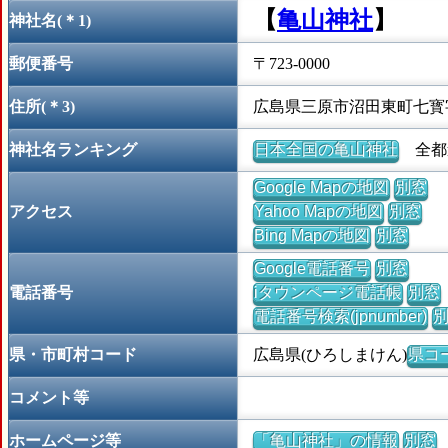
【
亀山神社
】
神社名(＊1)
郵便番号
〒723-0000
住所(＊3)
広島県三原市沼田東町七寳
神社名ランキング
日本全国の亀山神社
全都道
Google Mapの地図
別窓
アクセス
Yahoo Mapの地図
別窓
Bing Mapの地図
別窓
Google電話番号
別窓
電話番号
iタウンページ電話帳
別窓
電話番号検索(jpnumber)
県・市町村コード
広島県(ひろしまけん)
県コー
コメント等
ホームページ等
「亀山神社」の情報
別窓