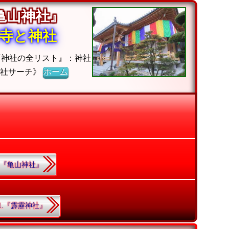
『亀山神社』
寺と神社
『神社の全リスト』：神社
神社サーチ》
ホーム
1.『亀山神社』
91.『霹靂神社』