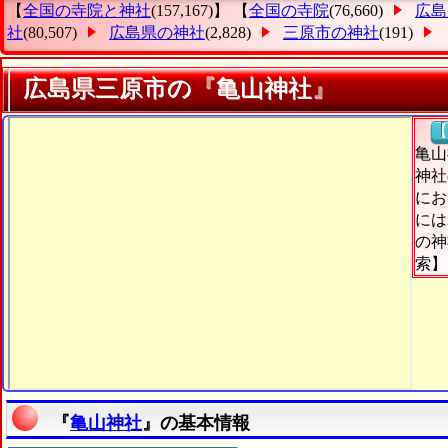
【
全国の寺院と神社
(157,167)】 【
全国の寺院
(76,660)
広島
社
(80,507)
広島県の神社
(2,828)
三原市の神社
(191)
広島県三原市の『亀山神社』
【
亀山
神社
にお
には
の神
索】
『
亀山神社
』の基本情報