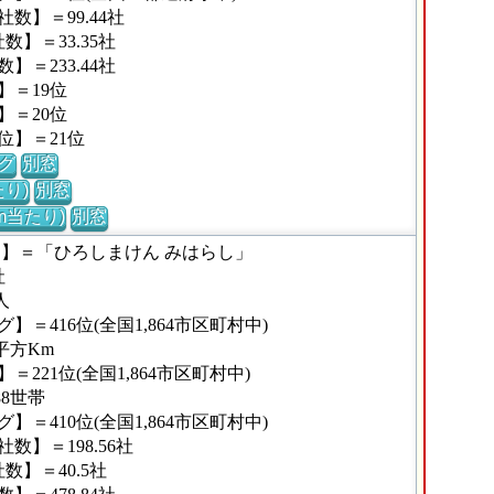
数】＝99.44社
】＝33.35社
＝233.44社
】＝19位
】＝20位
位】＝21位
グ
別窓
り)
別窓
m当たり)
別窓
な】＝「ひろしまけん みはらし」
社
人
＝416位(全国1,864市区町村中)
平方Km
221位(全国1,864市区町村中)
88世帯
＝410位(全国1,864市区町村中)
】＝198.56社
】＝40.5社