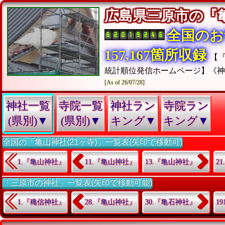
広島県三原市の
全国のお
157,167箇所収録
【
統計順位発信ホームページ】《
[As of 26/07/28]
神社一覧
寺院一覧
神社ラン
寺院ラン
(県別)▼
(県別)▼
キング▼
キング▼
全国の「亀山神社(21ヶ寺)」一覧表(矢印で移動可)
1.『亀山神社』
11.『亀山神社』
13.『亀山神社』
2
「三原市の神社」一覧表(矢印で移動可能)
1.『穐信神社』
28.『亀山神社』
30.『亀石神社』
1