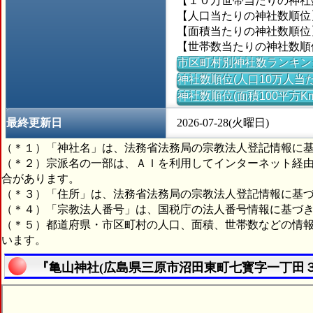
【１０万世帯当たりの神社数】
【人口当たりの神社数順位】
【面積当たりの神社数順位】
【世帯数当たりの神社数順位
市区町村別神社数ランキン
神社数順位(人口10万人当た
神社数順位(面積100平方K
最終更新日
2026-07-28(火曜日)
（＊１）「神社名」は、法務省法務局の宗教法人登記情報に
（＊２）宗派名の一部は、ＡＩを利用してインターネット経
合があります。
（＊３）「住所」は、法務省法務局の宗教法人登記情報に基
（＊４）「宗教法人番号」は、国税庁の法人番号情報に基づ
（＊５）都道府県・市区町村の人口、面積、世帯数などの情
います。
『亀山神社(広島県三原市沼田東町七寳字一丁田