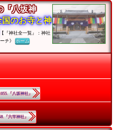
の『八坂神
全国のお寺と神
【『神社全一覧』：神社
サーチ》
ホーム
1055.『八坂神社』
58.『六竿神社』