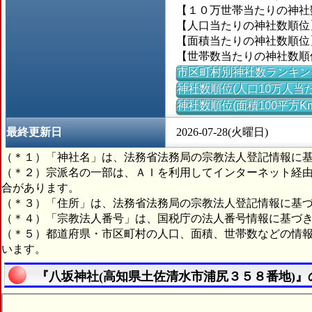
【１０万世帯当たりの神社数】
【人口当たりの神社数順位】
【面積当たりの神社数順位】＝
【世帯数当たりの神社数順位
市区町村別神社数ランキン
神社数順位(人口10万人当た
神社数順位(面積100平方K
最終更新日
2026-07-28(火曜日)
（＊１）「神社名」は、法務省法務局の宗教法人登記情報に
（＊２）宗派名の一部は、ＡＩを利用してインターネット経
合があります。
（＊３）「住所」は、法務省法務局の宗教法人登記情報に基
（＊４）「宗教法人番号」は、国税庁の法人番号情報に基づ
（＊５）都道府県・市区町村の人口、面積、世帯数などの情
います。
『八坂神社(高知県土佐清水市浦尻３５８番地)』