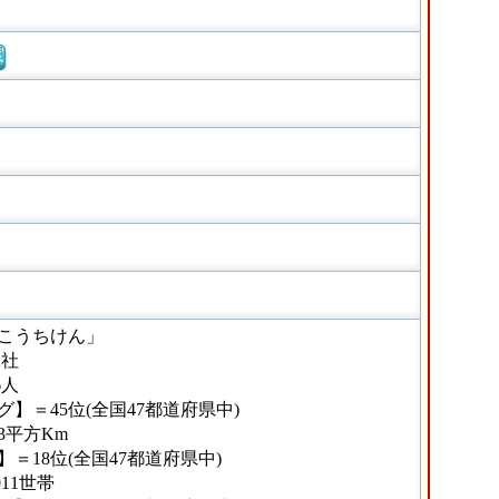
窓
こうちけん」
2社
6人
】＝45位(全国47都道府県中)
93平方Km
＝18位(全国47都道府県中)
11世帯