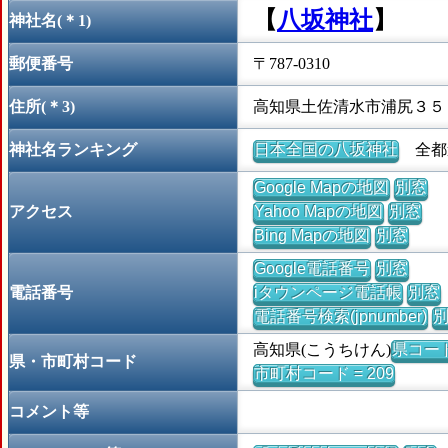
【
八坂神社
】
神社名(＊1)
郵便番号
〒787-0310
住所(＊3)
高知県土佐清水市浦尻３５
神社名ランキング
日本全国の八坂神社
全都道
Google Mapの地図
別窓
アクセス
Yahoo Mapの地図
別窓
Bing Mapの地図
別窓
Google電話番号
別窓
電話番号
iタウンページ電話帳
別窓
電話番号検索(jpnumber)
高知県(こうちけん)
県コード 
県・市町村コード
市町村コード = 209
コメント等