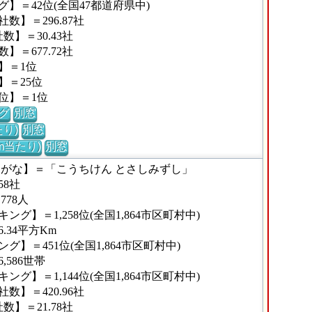
】＝42位(全国47都道府県中)
】＝296.87社
】＝30.43社
＝677.72社
】＝1位
】＝25位
位】＝1位
グ
別窓
り)
別窓
m当たり)
別窓
りがな】＝「こうちけん とさしみずし」
8社
778人
グ】＝1,258位(全国1,864市区町村中)
.34平方Km
】＝451位(全国1,864市区町村中)
586世帯
グ】＝1,144位(全国1,864市区町村中)
】＝420.96社
】＝21.78社