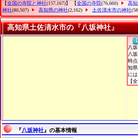
【
全国の寺院と神社
(157,167)】 【
全国の寺院
(76,660)
高知
神社
(80,507)
高知県の神社
(2,162)
土佐清水市の神社
(5
高知県土佐清水市の『八坂神社』
【
八坂
八坂
時点
知県
には
【全
『
八坂神社
』の基本情報