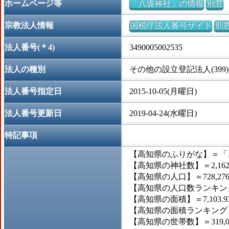
ホームページ等
「八坂神社」の情報
別窓
宗教法人情報
国税庁法人番号サイト
別
法人番号(＊4)
3490005002535
法人の種別
その他の設立登記法人(399)
法人番号指定日
2015-10-05(月曜日)
法人番号更新日
2019-04-24(水曜日)
特記事項
【高知県のふりがな】＝「
【高知県の神社数】＝2,16
【高知県の人口】＝728,27
【高知県の人口数ランキング
【高知県の面積】＝7,103.
【高知県の面積ランキング】
【高知県の世帯数】＝319,0