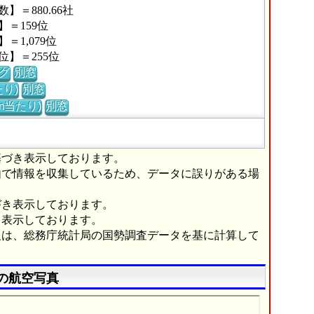
＝880.66社
＝159位
1,079位
】＝255位
グ
別窓
り)
別窓
m当たり)
別窓
基づき表示しております。
由で情報を収集しているため、データに誤りがある場
づき表示しております。
き表示しております。
報は、総務庁統計局の国勢調査データを基に計算して
の航空写真