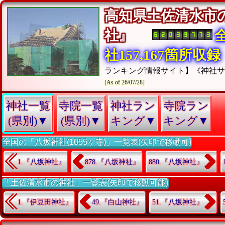
高知県土佐清水市
社』
社157,167箇所収録
ランキング情報サイト】《神社
[As of 26/07/28]
神社一覧
寺院一覧
神社ラン
寺院ラン
(県別)▼
(県別)▼
キング▼
キング▼
全国の「八坂神社(1055ヶ寺)」一覧表(矢印で移動可)
1.『八坂神社』
878.『八坂神社』
880.『八坂神社』
「土佐清水市の神社」一覧表(矢印で移動可能)
1.『伊豆田神社』
49.『白山神社』
51.『八坂神社』