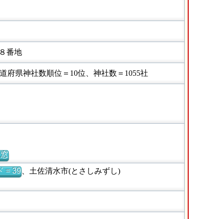
８番地
府県神社数順位＝10位、神社数＝1055社
別窓
= 39
、土佐清水市(とさしみずし)