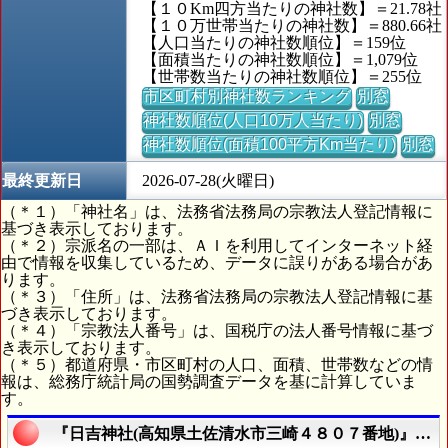
【１０Km四方当たりの神社数】＝21.78社
【１０万世帯当たりの神社数】＝880.66社
【人口当たりの神社数順位】＝159位
【面積当たりの神社数順位】＝1,079位
【世帯数当たりの神社数順位】＝255位
市区町村別神社数ランキング
別窓
神社数順位(人口10万人当たり)
別窓
神社数順位(面積100平方Km当たり)
別窓
最終更新日
2026-07-28(火曜日)
（＊１）「神社名」は、法務省法務局の宗教法人登記情報に
基づき表示しております。
（＊２）宗派名の一部は、ＡＩを利用してインターネット経
由で情報を収集しているため、データに誤りがある場合があ
ります。
（＊３）「住所」は、法務省法務局の宗教法人登記情報に基
づき表示しております。
（＊４）「宗教法人番号」は、国税庁の法人番号情報に基づ
き表示しております。
（＊５）都道府県・市区町村の人口、面積、世帯数などの情
報は、総務庁統計局の国勢調査データを基に計算していま
す。
『日吉神社(高知県土佐清水市三崎４８０７番地)』の