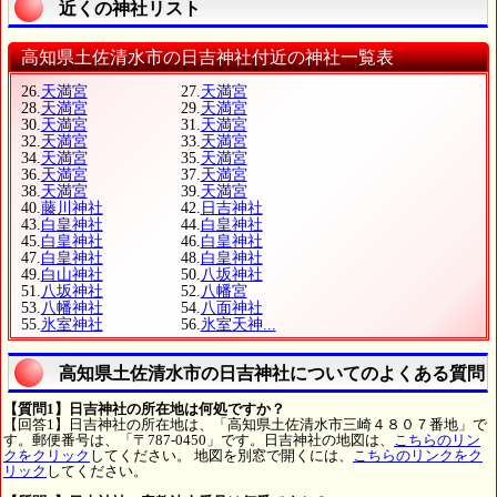
近くの神社リスト
高知県土佐清水市の日吉神社付近の神社一覧表
26.
天満宮
27.
天満宮
28.
天満宮
29.
天満宮
30.
天満宮
31.
天満宮
32.
天満宮
33.
天満宮
34.
天満宮
35.
天満宮
36.
天満宮
37.
天満宮
38.
天満宮
39.
天満宮
40.
藤川神社
42.
日吉神社
43.
白皇神社
44.
白皇神社
45.
白皇神社
46.
白皇神社
47.
白皇神社
48.
白皇神社
49.
白山神社
50.
八坂神社
51.
八坂神社
52.
八幡宮
53.
八幡神社
54.
八面神社
55.
氷室神社
56.
氷室天神...
高知県土佐清水市の日吉神社についてのよくある質問
【質問1】日吉神社の所在地は何処ですか？
【回答1】日吉神社の所在地は、「高知県土佐清水市三崎４８０７番地」で
す。郵便番号は、「〒787-0450」です。日吉神社の地図は、
こちらのリン
クをクリック
してください。 地図を別窓で開くには、
こちらのリンクをク
リック
してください。