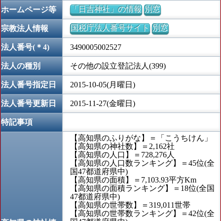
「日吉神社」の情報
別窓
ホームページ等
国税庁法人番号サイト
別窓
宗教法人情報
法人番号(＊4)
3490005002527
法人の種別
その他の設立登記法人(399)
法人番号指定日
2015-10-05(月曜日)
法人番号更新日
2015-11-27(金曜日)
特記事項
【高知県のふりがな】＝「こうちけん」
【高知県の神社数】＝2,162社
【高知県の人口】＝728,276人
【高知県の人口数ランキング】＝45位(全
国47都道府県中)
【高知県の面積】＝7,103.93平方Km
【高知県の面積ランキング】＝18位(全国
47都道府県中)
【高知県の世帯数】＝319,011世帯
【高知県の世帯数ランキング】＝42位(全