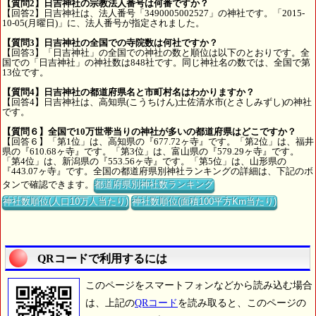
【質問2】日吉神社の宗教法人番号は何番ですか？
【回答2】日吉神社は、法人番号「3490005002527」の神社です。「2015-
10-05(月曜日)」に、法人番号が指定されました。
【質問3】日吉神社の全国での寺院数は何社ですか？
【回答3】「日吉神社」の全国での神社の数と順位は以下のとおりです。全
国での「日吉神社」の神社数は848社です。同じ神社名の数では、全国で第
13位です。
【質問4】日吉神社の都道府県名と市町村名はわかりますか？
【回答4】日吉神社は、高知県(こうちけん)土佐清水市(とさしみずし)の神社
です。
【質問６】全国で10万世帯当りの神社が多いの都道府県はどこですか？
【回答６】「第1位」は、高知県の『677.72ヶ寺』です。「第2位」は、福井
県の『610.68ヶ寺』です。「第3位」は、富山県の『579.29ヶ寺』です。
「第4位」は、新潟県の『553.56ヶ寺』です。「第5位」は、山形県の
『443.07ヶ寺』です。全国の都道府県別神社ランキングの詳細は、下記のボ
タンで確認できます。
都道府県別神社数ランキング
神社数順位(人口10万人当たり)
神社数順位(面積100平方Km当たり)
QRコードで利用するには
このページをスマートフォンなどから読み込む場合
は、上記の
QRコード
を読み取ると、このページの