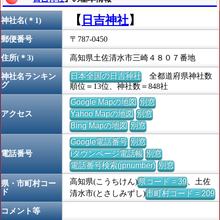
【
日吉神社
】
神社名(＊1)
郵便番号
〒787-0450
住所(＊3)
高知県土佐清水市三崎４８０７番地
日本全国の日吉神社
全都道府県神社数
神社名ランキン
グ
順位＝13位、神社数＝848社
Google Mapの地図
別窓
アクセス
Yahoo Mapの地図
別窓
Bing Mapの地図
別窓
Google電話番号
別窓
電話番号
iタウンページ電話帳
別窓
電話番号検索(jpnumber)
別窓
高知県(こうちけん)
県コード = 39
、土佐
県・市町村コー
ド
清水市(とさしみずし)
市町村コード = 209
コメント等