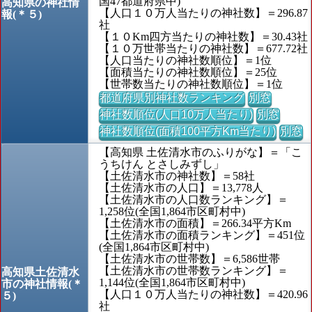
国47都道府県中)
高知県の神社情
【人口１０万人当たりの神社数】＝296.87
報(＊５)
社
【１０Km四方当たりの神社数】＝30.43社
【１０万世帯当たりの神社数】＝677.72社
【人口当たりの神社数順位】＝1位
【面積当たりの神社数順位】＝25位
【世帯数当たりの神社数順位】＝1位
都道府県別神社数ランキング
別窓
神社数順位(人口10万人当たり)
別窓
神社数順位(面積100平方Km当たり)
別窓
【高知県 土佐清水市のふりがな】＝「こ
うちけん とさしみずし」
【土佐清水市の神社数】＝58社
【土佐清水市の人口】＝13,778人
【土佐清水市の人口数ランキング】＝
1,258位(全国1,864市区町村中)
【土佐清水市の面積】＝266.34平方Km
【土佐清水市の面積ランキング】＝451位
(全国1,864市区町村中)
【土佐清水市の世帯数】＝6,586世帯
【土佐清水市の世帯数ランキング】＝
高知県土佐清水
1,144位(全国1,864市区町村中)
市の神社情報(＊
【人口１０万人当たりの神社数】＝420.96
５)
社