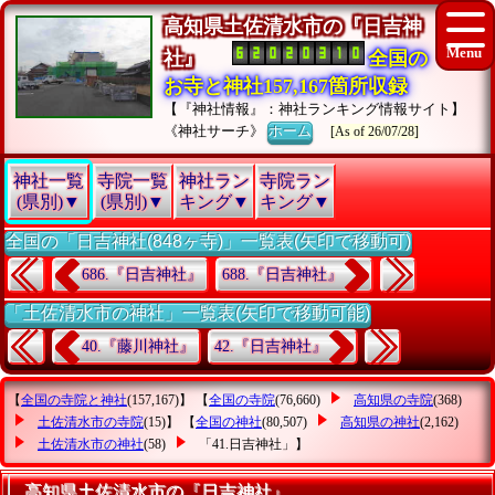
高知県土佐清水市の『日吉神
社』
全国の
お寺と神社157,167箇所収録
【『神社情報』：神社ランキング情報サイト】
《神社サーチ》
ホーム
[As of 26/07/28]
神社一覧
寺院一覧
神社ラン
寺院ラン
(県別)▼
(県別)▼
キング▼
キング▼
全国の「日吉神社(848ヶ寺)」一覧表(矢印で移動可)
686.『日吉神社』
688.『日吉神社』
「土佐清水市の神社」一覧表(矢印で移動可能)
40.『藤川神社』
42.『日吉神社』
【
全国の寺院と神社
(157,167)】 【
全国の寺院
(76,660)
高知県の寺院
(368)
土佐清水市の寺院
(15)】 【
全国の神社
(80,507)
高知県の神社
(2,162)
土佐清水市の神社
(58)
「41.日吉神社」
】
高知県土佐清水市の『日吉神社』