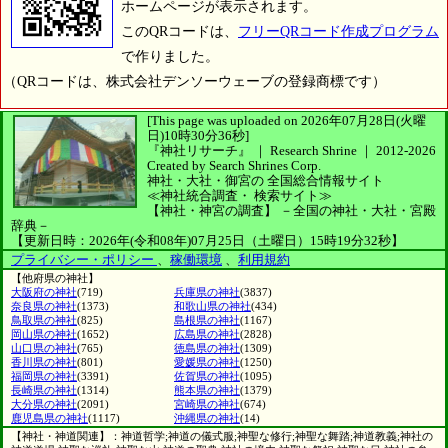
ホームページが表示されます。
このQRコードは、
フリーQRコード作成プログラム
で作りました。
（QRコードは、株式会社デンソーウェーブの登録商標です）
[This page was uploaded on 2026年07月28日(火曜
日)10時30分36秒]
『神社リサーチ』 ｜ Research Shrine
｜
2012-2026
Created by
Search Shrines Corp.
神社・大社・御宮の
全国総合情報サイト
≪神社統合調査・
検索サイト≫
【神社・神宮の調査】
－全国の神社・大社・宮殿
辞典－
【更新日時：2026年(令和08年)07月25日（土曜日）15時19分32秒】
プライバシー・ポリシー
、
稼働環境
、
利用規約
【他府県の神社】
大阪府の神社
(719)
兵庫県の神社
(3837)
奈良県の神社
(1373)
和歌山県の神社
(434)
鳥取県の神社
(825)
島根県の神社
(1167)
岡山県の神社
(1652)
広島県の神社
(2828)
山口県の神社
(765)
徳島県の神社
(1309)
香川県の神社
(801)
愛媛県の神社
(1250)
福岡県の神社
(3391)
佐賀県の神社
(1095)
長崎県の神社
(1314)
熊本県の神社
(1379)
大分県の神社
(2091)
宮崎県の神社
(674)
鹿児島県の神社
(1117)
沖縄県の神社
(14)
【神社・神道関連】：神道哲学;神道の儀式服;神聖な修行;神聖な舞踏;神道教義;神社の