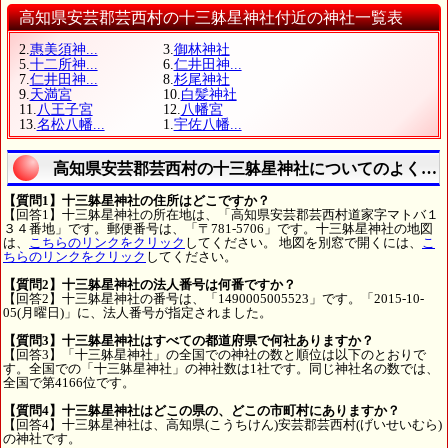
高知県安芸郡芸西村の十三躰星神社付近の神社一覧表
2.
惠美須神...
3.
御林神社
5.
十二所神...
6.
仁井田神...
7.
仁井田神...
8.
杉尾神社
9.
天満宮
10.
白髪神社
11.
八王子宮
12.
八幡宮
13.
名松八幡...
1.
宇佐八幡...
高知県安芸郡芸西村の十三躰星神社についてのよくあ
【質問1】十三躰星神社の住所はどこですか？
【回答1】十三躰星神社の所在地は、「高知県安芸郡芸西村道家字マトバ１
３４番地」です。郵便番号は、「〒781-5706」です。十三躰星神社の地図
は、
こちらのリンクをクリック
してください。 地図を別窓で開くには、
こ
ちらのリンクをクリック
してください。
【質問2】十三躰星神社の法人番号は何番ですか？
【回答2】十三躰星神社の番号は、「1490005005523」です。「2015-10-
05(月曜日)」に、法人番号が指定されました。
【質問3】十三躰星神社はすべての都道府県で何社ありますか？
【回答3】「十三躰星神社」の全国での神社の数と順位は以下のとおりで
す。全国での「十三躰星神社」の神社数は1社です。同じ神社名の数では、
全国で第4166位です。
【質問4】十三躰星神社はどこの県の、どこの市町村にありますか？
【回答4】十三躰星神社は、高知県(こうちけん)安芸郡芸西村(げいせいむら)
の神社です。