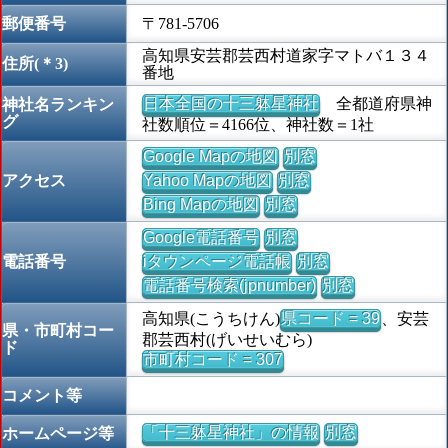
郵便番号
〒781-5706
高知県安芸郡芸西村道家字マトバ１３４
住所(＊3)
番地
日本全国の十三躰星神社
全都道府県神
神社名ランキン
グ
社数順位＝4166位、神社数＝1社
Google Mapの地図
別窓
アクセス
Yahoo Mapの地図
別窓
Bing Mapの地図
別窓
Google電話番号
別窓
電話番号
iタウンページ電話帳
別窓
電話番号検索(jpnumber)
別窓
高知県(こうちけん)
県コード = 39
、安芸
県・市町村コー
郡芸西村(げいせいむら)
ド
市町村コード = 307
コメント等
「十三躰星神社」の情報
別窓
ホームページ等