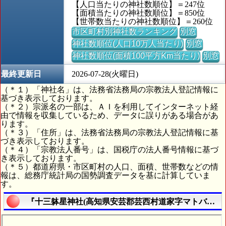
【人口当たりの神社数順位】＝247位
【面積当たりの神社数順位】＝850位
【世帯数当たりの神社数順位】＝260位
市区町村別神社数ランキング
別窓
神社数順位(人口10万人当たり)
別窓
神社数順位(面積100平方Km当たり)
別窓
最終更新日
2026-07-28(火曜日)
（＊１）「神社名」は、法務省法務局の宗教法人登記情報に
基づき表示しております。
（＊２）宗派名の一部は、ＡＩを利用してインターネット経
由で情報を収集しているため、データに誤りがある場合があ
ります。
（＊３）「住所」は、法務省法務局の宗教法人登記情報に基
づき表示しております。
（＊４）「宗教法人番号」は、国税庁の法人番号情報に基づ
き表示しております。
（＊５）都道府県・市区町村の人口、面積、世帯数などの情
報は、総務庁統計局の国勢調査データを基に計算していま
す。
『十三躰星神社(高知県安芸郡芸西村道家字マトバ１３