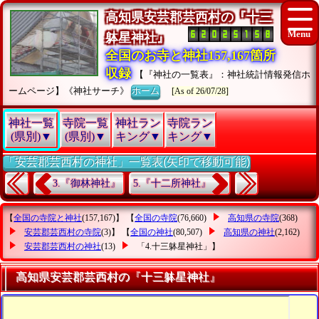
高知県安芸郡芸西村の『十三
躰星神社』
全国のお寺と神社157,167箇所
収録
【『神社の一覧表』：神社統計情報発信ホ
ームページ】《神社サーチ》
ホーム
[As of 26/07/28]
神社一覧
寺院一覧
神社ラン
寺院ラン
(県別)▼
(県別)▼
キング▼
キング▼
「安芸郡芸西村の神社」一覧表(矢印で移動可能)
3.『御林神社』
5.『十二所神社』
【
全国の寺院と神社
(157,167)】 【
全国の寺院
(76,660)
高知県の寺院
(368)
安芸郡芸西村の寺院
(3)】 【
全国の神社
(80,507)
高知県の神社
(2,162)
安芸郡芸西村の神社
(13)
「4.十三躰星神社」
】
高知県安芸郡芸西村の『十三躰星神社』