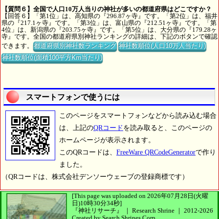
【質問６】全国で人口10万人当りの神社が多いの都道府県はどこですか？
【回答６】「第1位」は、高知県の『296.87ヶ寺』です。「第2位」は、福井
県の『217.1ヶ寺』です。「第3位」は、富山県の『212.51ヶ寺』です。「第
4位」は、新潟県の『203.75ヶ寺』です。「第5位」は、大分県の『179.28ヶ
寺』です。全国の都道府県別神社ランキングの詳細は、下記のボタンで確認
できます。
都道府県別神社数ランキング
神社数順位(人口10万人当たり)
神社数順位(面積100平方Km当たり)
スマートフォンで使うには
このページをスマートフォンなどから読み込む場合
は、上記の
QRコード
を読み取ると、このページの
ホームページが表示されます。
このQRコードは、
FreeWare QRCodeGenerator
で作り
ました。
（QRコードは、株式会社デンソーウェーブの登録商標です）
[This page was uploaded on 2026年07月28日(火曜
日)10時30分34秒]
『神社リサーチ』 ｜ Research Shrine
｜
2012-2026
Created by
Search Shrines Corp.