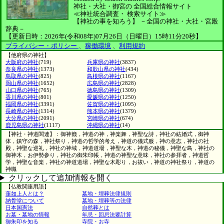
神社・大社・御宮の
全国総合情報サイト
≪神社統合調査・
検索サイト≫
【神社の事を知ろう】
－全国の神社・大社・宮殿
辞典－
【更新日時：2026年(令和08年)07月26日（日曜日）15時11分20秒】
プライバシー・ポリシー
、
稼働環境
、
利用規約
【他府県の神社】
大阪府の神社
(719)
兵庫県の神社
(3837)
奈良県の神社
(1373)
和歌山県の神社
(434)
鳥取県の神社
(825)
島根県の神社
(1167)
岡山県の神社
(1652)
広島県の神社
(2828)
山口県の神社
(765)
徳島県の神社
(1309)
香川県の神社
(801)
愛媛県の神社
(1250)
福岡県の神社
(3391)
佐賀県の神社
(1095)
長崎県の神社
(1314)
熊本県の神社
(1379)
大分県の神社
(2091)
宮崎県の神社
(674)
鹿児島県の神社
(1117)
沖縄県の神社
(14)
【神社・神道関連】：御神籤，神道の神，神楽舞，神聖な詩，神社の結婚式，御神
体，鎮守の森，神社祭り，神道の哲学的考え，神道の儀式服，神の意志，神社の社
殿，神聖な巡礼，神社の神域，神道道場，神聖な木，神道の秘儀，神聖な島，神社の
御神木，お伊勢参り，神社の御朱印帳，神道の神聖な意味，神社の参拝者，神道哲
学，神聖な音楽，神社の神道道場，神聖な木彫り，お祓い，神道の神社祭り，神道の
神職
クリックして追加情報を開く
【仏教関連用語】
蓮如上人とは？
墓地・埋葬法律規則
納骨堂について
墓地・埋葬等の法律
日本国憲法
自然葬とは
お墓・墓地の情報
年忌・回忌法要計算
御朱印を知る
寺院・お寺