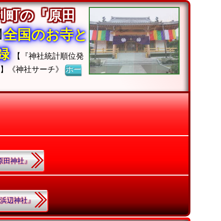
利町の『原田
全国のお寺と
収録
【『神社統計順位発
ジ】《神社サーチ》
ホー
『原田神社』
.『浜辺神社』