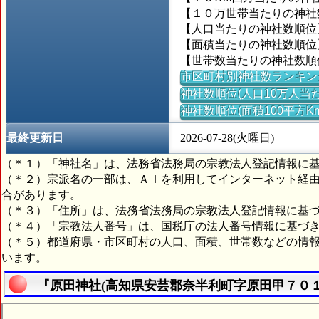
【１０万世帯当たりの神社数】
【人口当たりの神社数順位
【面積当たりの神社数順位】
【世帯数当たりの神社数順
市区町村別神社数ランキン
神社数順位(人口10万人当た
神社数順位(面積100平方K
最終更新日
2026-07-28(火曜日)
（＊１）「神社名」は、法務省法務局の宗教法人登記情報に
（＊２）宗派名の一部は、ＡＩを利用してインターネット経
合があります。
（＊３）「住所」は、法務省法務局の宗教法人登記情報に基
（＊４）「宗教法人番号」は、国税庁の法人番号情報に基づ
（＊５）都道府県・市区町村の人口、面積、世帯数などの情
います。
『原田神社(高知県安芸郡奈半利町字原田甲７０