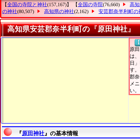
【
全国の寺院と神社
(157,167)】 【
全国の寺院
(76,660)
高知
の神社
(80,507)
高知県の神社
(2,162)
安芸郡奈半利町の
高知県安芸郡奈半利町の『原田神社』
【
原田
は、
日」
す。
郡奈
メニ
い。
『
原田神社
』の基本情報