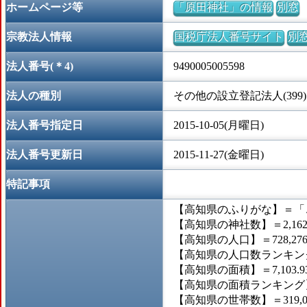
ホームページ等
「原田神社」の情報
別窓
宗教法人情報
国税庁法人番号サイト
別
法人番号(＊4)
9490005005598
法人の種別
その他の設立登記法人(399)
法人番号指定日
2015-10-05(月曜日)
法人番号更新日
2015-11-27(金曜日)
特記事項
【高知県のふりがな】＝「
【高知県の神社数】＝2,16
【高知県の人口】＝728,27
【高知県の人口数ランキング
【高知県の面積】＝7,103.
【高知県の面積ランキング】
【高知県の世帯数】＝319,0