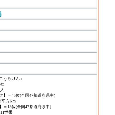
窓
こうちけん」
2社
6人
】＝45位(全国47都道府県中)
93平方Km
＝18位(全国47都道府県中)
11世帯