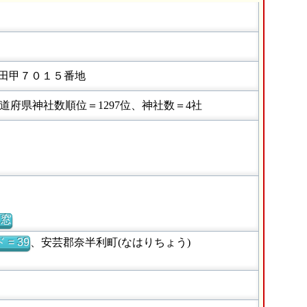
田甲７０１５番地
府県神社数順位＝1297位、神社数＝4社
別窓
= 39
、安芸郡奈半利町(なはりちょう)