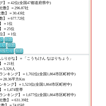
】＝42位(全国47都道府県中)
】＝296.87社
】＝30.43社
＝677.72社
】＝1位
】＝25位
位】＝1位
グ
別窓
り)
別窓
m当たり)
別窓
のふりがな】＝「こうちけん なはりちょう」
】＝21社
,326人
キング】＝1,702位(全国1,864市区町村中)
8.36平方Km
ング】＝1,523位(全国1,864市区町村中)
1,474世帯
キング】＝1,677位(全国1,864市区町村中)
】＝631.39社
】＝74.05社