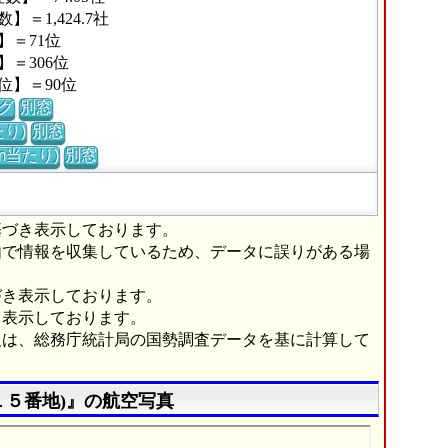
＝1,424.7社
】＝71位
＝306位
位】＝90位
グ
別窓
り)
別窓
m当たり)
別窓
基づき表示しております。
由で情報を収集しているため、データに誤りがある場
づき表示しております。
き表示しております。
報は、総務庁統計局の国勢調査データを基に計算して
１５番地)』の航空写真