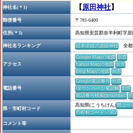
【
原田神社
】
神社名(＊1)
郵便番号
〒781-6400
住所(＊3)
高知県安芸郡奈半利町字原
神社名ランキング
日本全国の原田神社
全都道
Google Mapの地図
別窓
アクセス
Yahoo Mapの地図
別窓
Bing Mapの地図
別窓
Google電話番号
別窓
電話番号
iタウンページ電話帳
別窓
電話番号検索(jpnumber)
高知県(こうちけん)
県コード 
県・市町村コード
市町村コード = 302
コメント等