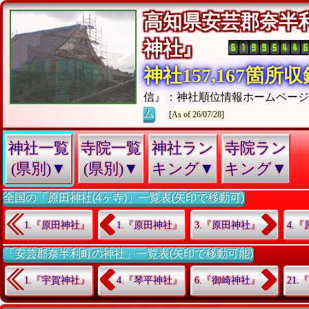
高知県安芸郡奈半
神社』
神社157,167箇所
信』：神社順位情報ホームペー
ム
[As of 26/07/28]
神社一覧
寺院一覧
神社ラン
寺院ラン
(県別)▼
(県別)▼
キング▼
キング▼
全国の「原田神社(4ヶ寺)」一覧表(矢印で移動可)
1.『原田神社』
1.『原田神社』
3.『原田神社』
4.
「安芸郡奈半利町の神社」一覧表(矢印で移動可能)
1.『宇賀神社』
4.『琴平神社』
6.『御崎神社』
21