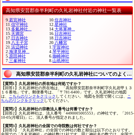
高知県安芸郡奈半利町の久礼岩神社付近の神社一覧表
9.
若宮神社
10.
住吉神社
11.
信守神社
12.
星神社
13.
多氣神社...
14.
大将軍神...
15.
天満宮
16.
日吉神社
17.
日吉神社
18.
日吉神社
19.
八王子宮
20.
八幡宮
21.
浜辺神社
1.
宇賀神社
2.
海津見神...
4.
琴平神社
5.
原田神社
6.
御崎神社
7.
三峯神社
8.
山祇神社
高知県安芸郡奈半利町の久礼岩神社についてのよくあ
【質問1】久礼岩神社の所在地は何処ですか？
【回答1】久礼岩神社の所在地は、「高知県安芸郡奈半利町字久礼岩甲１３
１６番地」です。郵便番号は、「〒781-6400」です。久礼岩神社の地図
は、
こちらのリンクをクリック
してください。 地図を別窓で開くには、
こ
ちらのリンクをクリック
してください。
【質問2】久礼岩神社の宗教法人番号は何番ですか？
【回答2】久礼岩神社は、法人番号「4490005005553」の神社です。「2015-
10-05(月曜日)」に、法人番号が指定されました。
【質問3】久礼岩神社の全国での寺院数は何社ですか？
【回答3】「久礼岩神社」の全国での神社の数と順位は以下のとおりです。
全国での「久礼岩神社」の神社数は1社です。同じ神社名の数では、全国で