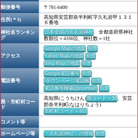
郵便番号
〒781-6400
高知県安芸郡奈半利町字久礼岩甲１３１
住所(＊3)
６番地
日本全国の久礼岩神社
全都道府県神社
神社名ランキン
グ
数順位＝4166位、神社数＝1社
Google Mapの地図
別窓
アクセス
Yahoo Mapの地図
別窓
Bing Mapの地図
別窓
Google電話番号
別窓
電話番号
iタウンページ電話帳
別窓
電話番号検索(jpnumber)
別窓
高知県(こうちけん)
県コード = 39
、安芸
県・市町村コー
郡奈半利町(なはりちょう)
ド
市町村コード = 302
コメント等
「久礼岩神社」の情報
別窓
ホームページ等