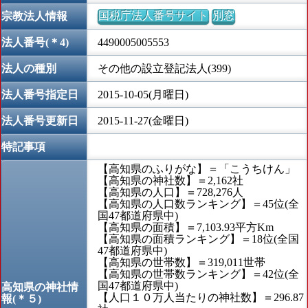
国税庁法人番号サイト
別窓
宗教法人情報
法人番号(＊4)
4490005005553
法人の種別
その他の設立登記法人(399)
法人番号指定日
2015-10-05(月曜日)
法人番号更新日
2015-11-27(金曜日)
特記事項
【高知県のふりがな】＝「こうちけん」
【高知県の神社数】＝2,162社
【高知県の人口】＝728,276人
【高知県の人口数ランキング】＝45位(全
国47都道府県中)
【高知県の面積】＝7,103.93平方Km
【高知県の面積ランキング】＝18位(全国
47都道府県中)
【高知県の世帯数】＝319,011世帯
【高知県の世帯数ランキング】＝42位(全
国47都道府県中)
高知県の神社情
【人口１０万人当たりの神社数】＝296.87
報(＊５)