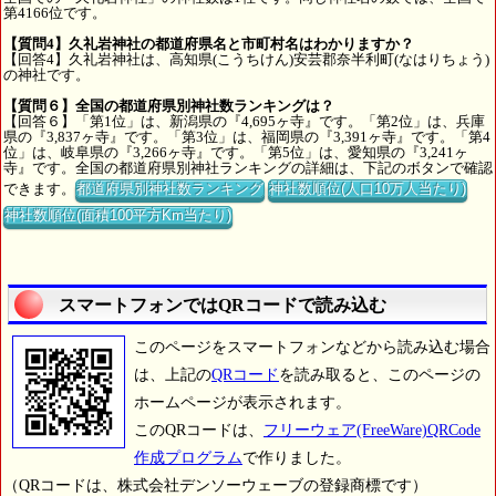
第4166位です。
【質問4】久礼岩神社の都道府県名と市町村名はわかりますか？
【回答4】久礼岩神社は、高知県(こうちけん)安芸郡奈半利町(なはりちょう)
の神社です。
【質問６】全国の都道府県別神社数ランキングは？
【回答６】「第1位」は、新潟県の『4,695ヶ寺』です。「第2位」は、兵庫
県の『3,837ヶ寺』です。「第3位」は、福岡県の『3,391ヶ寺』です。「第4
位」は、岐阜県の『3,266ヶ寺』です。「第5位」は、愛知県の『3,241ヶ
寺』です。全国の都道府県別神社ランキングの詳細は、下記のボタンで確認
できます。
都道府県別神社数ランキング
神社数順位(人口10万人当たり)
神社数順位(面積100平方Km当たり)
スマートフォンではQRコードで読み込む
このページをスマートフォンなどから読み込む場合
は、上記の
QRコード
を読み取ると、このページの
ホームページが表示されます。
このQRコードは、
フリーウェア(FreeWare)QRCode
作成プログラム
で作りました。
（QRコードは、株式会社デンソーウェーブの登録商標です）