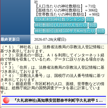
社
【人口当たりの神社数順位】＝71位
【面積当たりの神社数順位】＝306位
【世帯数当たりの神社数順位】＝90位
市区町村別神社数ランキング
別窓
神社数順位(人口10万人当たり)
別窓
神社数順位(面積100平方Km当たり)
別窓
最終更新日
2026-07-28(火曜日)
（＊１）「神社名」は、法務省法務局の宗教法人登記情報に
基づき表示しております。
（＊２）宗派名の一部は、ＡＩを利用してインターネット経
由で情報を収集しているため、データに誤りがある場合があ
ります。
（＊３）「住所」は、法務省法務局の宗教法人登記情報に基
づき表示しております。
（＊４）「宗教法人番号」は、国税庁の法人番号情報に基づ
き表示しております。
（＊５）都道府県・市区町村の人口、面積、世帯数などの情
報は、総務庁統計局の国勢調査データを基に計算していま
す。
『久礼岩神社(高知県安芸郡奈半利町字久礼岩甲１３１