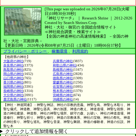
[This page was uploaded on 2026年07月28日(火曜
日)10時30分39秒]
『神社リサーチ』 ｜ Research Shrine
｜
2012-2026
Created by
Search Shrines Corp.
神社・大社・御宮の
全国総合情報サイト
≪神社統合調査・
検索サイト≫
【全国の神道神社の高速情報検索】
－全国の神
社・大社・宮殿辞典－
【更新日時：2026年(令和08年)07月25日（土曜日）18時06分37秒】
プライバシー・ポリシー
、
稼働環境
、
利用規約
【他府県の神社】
大阪府の神社
(719)
兵庫県の神社
(3837)
奈良県の神社
(1373)
和歌山県の神社
(434)
鳥取県の神社
(825)
島根県の神社
(1167)
岡山県の神社
(1652)
広島県の神社
(2828)
山口県の神社
(765)
徳島県の神社
(1309)
香川県の神社
(801)
愛媛県の神社
(1250)
福岡県の神社
(3391)
佐賀県の神社
(1095)
長崎県の神社
(1314)
熊本県の神社
(1379)
大分県の神社
(2091)
宮崎県の神社
(674)
鹿児島県の神社
(1117)
沖縄県の神社
(14)
【神社・神道関連】：神聖な神話、神社の宗教的意義、神聖な島、神聖な木彫り、神
聖な儀式、神道教、神聖な器具、神の加護、神道の教え、神道道場、神聖な祝祭、神
道の神社建築、神道祭、神社の神聖な場所、鎮守の森、お祓い、神社の神道道場、神
道修行、神聖な祈り、神聖な修行、神道の宗教体系、神社の宝物、神社の祭礼、神道
の神社祭り、神聖な巡礼、神聖な音楽、神聖な舞踏、神道の修験者、神道の伝説、神
聖な木
クリックして追加情報を開く