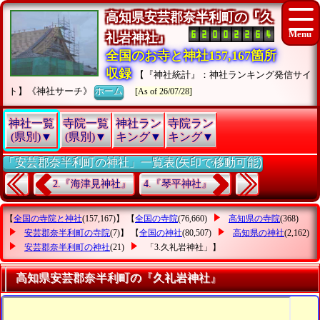
高知県安芸郡奈半利町の『久
礼岩神社』
全国のお寺と神社157,167箇所
収録
【『神社統計』：神社ランキング発信サイ
ト】《神社サーチ》
ホーム
[As of 26/07/28]
神社一覧
寺院一覧
神社ラン
寺院ラン
(県別)▼
(県別)▼
キング▼
キング▼
「安芸郡奈半利町の神社」一覧表(矢印で移動可能)
2.『海津見神社』
4.『琴平神社』
【
全国の寺院と神社
(157,167)】 【
全国の寺院
(76,660)
高知県の寺院
(368)
安芸郡奈半利町の寺院
(7)】 【
全国の神社
(80,507)
高知県の神社
(2,162)
安芸郡奈半利町の神社
(21)
「3.久礼岩神社」
】
高知県安芸郡奈半利町の『久礼岩神社』