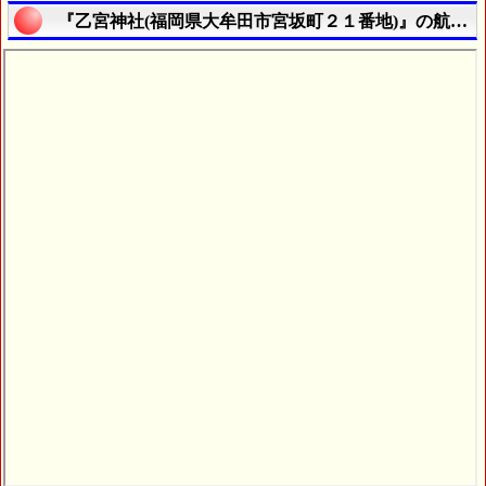
『乙宮神社(福岡県大牟田市宮坂町２１番地)』の航空写