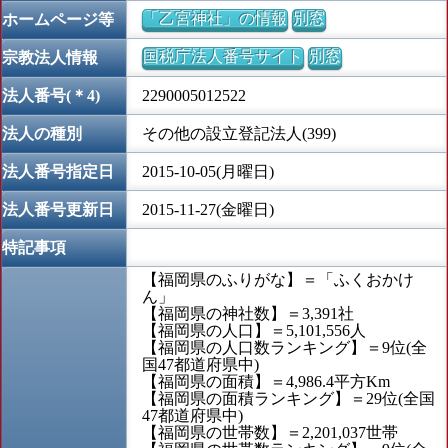
「乙宮神社」の情報
別窓
ホームページ等
国税庁法人番号サイト
別窓
宗教法人情報
法人番号(＊4)
2290005012522
法人の種別
その他の設立登記法人(399)
法人番号指定日
2015-10-05(月曜日)
法人番号更新日
2015-11-27(金曜日)
特記事項
【福岡県のふりがな】＝「ふくおかけ
ん」
【福岡県の神社数】＝3,391社
【福岡県の人口】＝5,101,556人
【福岡県の人口数ランキング】＝9位(全
国47都道府県中)
【福岡県の面積】＝4,986.4平方Km
【福岡県の面積ランキング】＝29位(全国
47都道府県中)
【福岡県の世帯数】＝2,201,037世帯