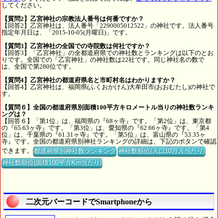
してください。
【質問2】乙宮神社の宗教法人番号は何番ですか？
【回答2】乙宮神社は、法人番号「2290005012522」の神社です。法人番号
指定年月日は、「2015-10-05(月曜日)」です。
【質問3】乙宮神社の全国での寺院数は何社ですか？
【回答3】「乙宮神社」の全都道府県での神社数とランキングは以下のとお
りです。全国での「乙宮神社」の神社数は22社です。同じ神社名の数で
は、全国で第280位です。
【質問4】乙宮神社の都道府県名と市町村名はわかりますか？
【回答4】乙宮神社は、福岡県(ふくおかけん)大牟田市(おおむたし)の神社で
す。
【質問６】全国の都道府県別面積100平方キロメートル当りの神社数ランキ
ングは？
【回答６】「第1位」は、福岡県の『68ヶ寺』です。「第2位」は、東京都
の『65.63ヶ寺』です。「第3位」は、愛知県の『62.66ヶ寺』です。「第4
位」は、千葉県の『61.31ヶ寺』です。「第5位」は、富山県の『53.35ヶ
寺』です。全国の都道府県別神社ランキングの詳細は、下記のボタンで確認
できます。
都道府県別神社数ランキング
神社数順位(人口10万人当たり)
神社数順位(面積100平方Km当たり)
二次元バーコードでSmartphoneから