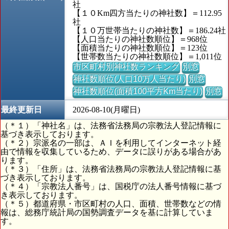
社
【１０Km四方当たりの神社数】＝112.95
社
【１０万世帯当たりの神社数】＝186.24社
【人口当たりの神社数順位】＝968位
【面積当たりの神社数順位】＝123位
【世帯数当たりの神社数順位】＝1,011位
市区町村別神社数ランキング
別窓
神社数順位(人口10万人当たり)
別窓
神社数順位(面積100平方Km当たり)
別窓
最終更新日
2026-08-10(月曜日)
（＊１）「神社名」は、法務省法務局の宗教法人登記情報に
基づき表示しております。
（＊２）宗派名の一部は、ＡＩを利用してインターネット経
由で情報を収集しているため、データに誤りがある場合があ
ります。
（＊３）「住所」は、法務省法務局の宗教法人登記情報に基
づき表示しております。
（＊４）「宗教法人番号」は、国税庁の法人番号情報に基づ
き表示しております。
（＊５）都道府県・市区町村の人口、面積、世帯数などの情
報は、総務庁統計局の国勢調査データを基に計算していま
す。