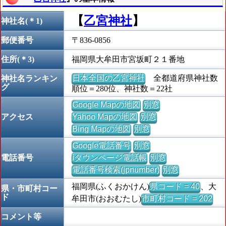
【
乙宮神社
】
神社名(＊1)
郵便番号
〒836-0856
住所(＊3)
福岡県大牟田市宮坂町２１番地
日本全国の乙宮神社
全都道府県神社数
神社名ランキン
グ
順位＝280位、神社数＝22社
Google Mapの地図
別窓
アクセス
Yahoo Mapの地図
別窓
Bing Mapの地図
別窓
Google電話番号
別窓
電話番号
iタウンページ電話帳
別窓
電話番号検索(jpnumber)
別窓
福岡県(ふくおかけん)
県コード = 40
、大
県・市町村コー
ド
牟田市(おおむたし)
市町村コード = 202
コメント等