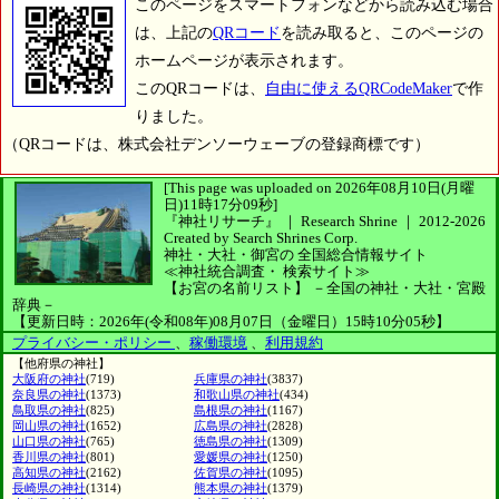
このページをスマートフォンなどから読み込む場合
は、上記の
QRコード
を読み取ると、このページの
ホームページが表示されます。
このQRコードは、
自由に使えるQRCodeMaker
で作
りました。
（QRコードは、株式会社デンソーウェーブの登録商標です）
[This page was uploaded on 2026年08月10日(月曜
日)11時17分09秒]
『神社リサーチ』 ｜ Research Shrine
｜
2012-2026
Created by
Search Shrines Corp.
神社・大社・御宮の
全国総合情報サイト
≪神社統合調査・
検索サイト≫
【お宮の名前リスト】
－全国の神社・大社・宮殿
辞典－
【更新日時：2026年(令和08年)08月07日（金曜日）15時10分05秒】
プライバシー・ポリシー
、
稼働環境
、
利用規約
【他府県の神社】
大阪府の神社
(719)
兵庫県の神社
(3837)
奈良県の神社
(1373)
和歌山県の神社
(434)
鳥取県の神社
(825)
島根県の神社
(1167)
岡山県の神社
(1652)
広島県の神社
(2828)
山口県の神社
(765)
徳島県の神社
(1309)
香川県の神社
(801)
愛媛県の神社
(1250)
高知県の神社
(2162)
佐賀県の神社
(1095)
長崎県の神社
(1314)
熊本県の神社
(1379)