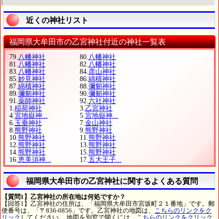
近くの神社リスト
福岡県大牟田市の乙宮神社付近の神社一覧表
79.
八幡神社
80.
八幡神社
81.
八幡神社
82.
八幡神社
83.
八幡神社
84.
彦山神社
85.
妙見神社
86.
綿積神社
87.
綿積神社
88.
彌剱神社
89.
彌剱神社
90.
彌剱神社
91.
薬師神社
92.
六社神社
1.
稲荷神社
3.
乙宮神社
4.
宮地嶽神...
5.
宮地嶽神...
6.
玉垂神社
7.
金山神社
8.
熊野神社
9.
熊野神社
10.
熊野神社
11.
熊野神社
12.
熊野神社
13.
熊野神社
14.
熊野神社
15.
熊野神社
16.
恵美須神...
17.
五大王子...
福岡県大牟田市の乙宮神社に関するよくある質問
【質問1】乙宮神社の所在地は何処ですか？
【回答1】乙宮神社の住所は、「福岡県大牟田市宮坂町２１番地」です。郵
便番号は、「〒836-0856」です。乙宮神社の地図は、
こちらのリンクをク
リック
してください。 地図を別窓で開くには、
こちらのリンクをクリック