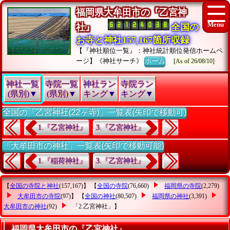
福岡県大牟田市の『乙宮神
社』
全国の
お寺と神社157,167箇所収録
【『神社順位一覧』：神社統計順位発信ホームペ
ージ】《神社サーチ》
ホーム
[As of 26/08/10]
神社一覧
寺院一覧
神社ラン
寺院ラン
(県別)▼
(県別)▼
キング▼
キング▼
全国の「乙宮神社(22ヶ寺)」一覧表(矢印で移動可)
1.『乙宮神社』
3.『乙宮神社』
「大牟田市の神社」一覧表(矢印で移動可能)
1.『稲荷神社』
3.『乙宮神社』
【
全国の寺院と神社
(157,167)】 【
全国の寺院
(76,660)
福岡県の寺院
(2,279)
大牟田市の寺院
(97)】 【
全国の神社
(80,507)
福岡県の神社
(3,391)
大牟田市の神社
(92)
「2.乙宮神社」
】
福岡県大牟田市の『乙宮神社』