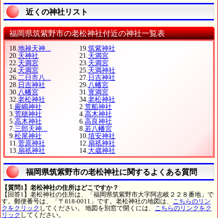
近くの神社リスト
福岡県筑紫野市の老松神社付近の神社一覧表
18.
地禄天神...
19.
筑紫神社
20.
天神社
21.
天満宮
22.
天満宮
23.
天満宮
24.
天満宮
25.
天満神社
26.
二日市八...
27.
日吉神社
28.
日吉神社
29.
八幡宮
30.
八幡宮
31.
寳満宮
32.
老松神社
34.
老松神社
1.
嚴嶋神社
2.
荒船神社
3.
荒穂神社
4.
高木神社
5.
高木神社
6.
高良神社
7.
三郎天神...
8.
若八幡宮
9.
松尾神社
10.
埴安神社
11.
菅原神社
12.
扇祇神社
13.
扇祇神社
14.
大歳神社
福岡県筑紫野市の老松神社に関するよくある質問
【質問1】老松神社の住所はどこですか？
【回答1】老松神社の住所は、「福岡県筑紫野市大字阿志岐２２８番地」で
す。郵便番号は、「〒818-0011」です。老松神社の地図は、
こちらのリン
クをクリック
してください。 地図を別窓で開くには、
こちらのリンクをク
リック
してください。