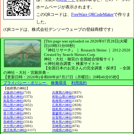
ホームページが表示されます。
このQRコードは、
FreeWare QRCodeMaker
で作りま
した。
（QRコードは、株式会社デンソーウェーブの登録商標です）
[This page was uploaded on 2026年07月28日(火曜
日)10時31分08秒]
『神社リサーチ』 ｜ Research Shrine
｜
2012-2026
Created by
Search Shrines Corp.
神社・大社・御宮の
全国総合情報サイト
≪神社統合調査・
検索サイト≫
【全国日本のお宮さんの完全調査・探求】
－全国
の神社・大社・宮殿辞典－
【更新日時：2026年(令和08年)07月27日（月曜日）20時46分05秒】
プライバシー・ポリシー
、
稼働環境
、
利用規約
【他府県の神社】
大阪府の神社
(719)
兵庫県の神社
(3837)
奈良県の神社
(1373)
和歌山県の神社
(434)
鳥取県の神社
(825)
島根県の神社
(1167)
岡山県の神社
(1652)
広島県の神社
(2828)
山口県の神社
(765)
徳島県の神社
(1309)
香川県の神社
(801)
愛媛県の神社
(1250)
高知県の神社
(2162)
佐賀県の神社
(1095)
長崎県の神社
(1314)
熊本県の神社
(1379)
大分県の神社
(2091)
宮崎県の神社
(674)
鹿児島県の神社
(1117)
沖縄県の神社
(14)