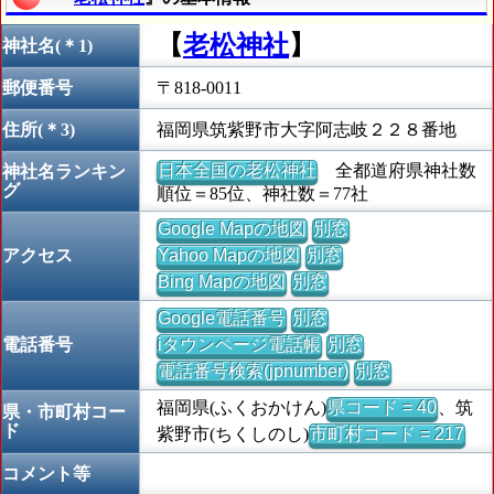
【
老松神社
】
神社名(＊1)
郵便番号
〒818-0011
住所(＊3)
福岡県筑紫野市大字阿志岐２２８番地
日本全国の老松神社
全都道府県神社数
神社名ランキン
グ
順位＝85位、神社数＝77社
Google Mapの地図
別窓
アクセス
Yahoo Mapの地図
別窓
Bing Mapの地図
別窓
Google電話番号
別窓
電話番号
iタウンページ電話帳
別窓
電話番号検索(jpnumber)
別窓
福岡県(ふくおかけん)
県コード = 40
、筑
県・市町村コー
ド
紫野市(ちくしのし)
市町村コード = 217
コメント等