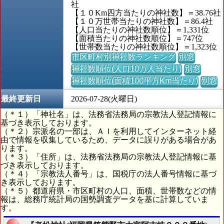
社
【１０Km四方当たりの神社数】＝38.76社
【１０万世帯当たりの神社数】＝86.4社
【人口当たりの神社数順位】＝1,331位
【面積当たりの神社数順位】＝747位
【世帯数当たりの神社数順位】＝1,323位
市区町村別神社数ランキング
別窓
神社数順位(人口10万人当たり)
別窓
神社数順位(面積100平方Km当たり)
別窓
最終更新日
2026-07-28(火曜日)
（＊１）「神社名」は、法務省法務局の宗教法人登記情報に
基づき表示しております。
（＊２）宗派名の一部は、ＡＩを利用してインターネット経
由で情報を収集しているため、データに誤りがある場合があ
ります。
（＊３）「住所」は、法務省法務局の宗教法人登記情報に基
づき表示しております。
（＊４）「宗教法人番号」は、国税庁の法人番号情報に基づ
き表示しております。
（＊５）都道府県・市区町村の人口、面積、世帯数などの情
報は、総務庁統計局の国勢調査データを基に計算していま
す。