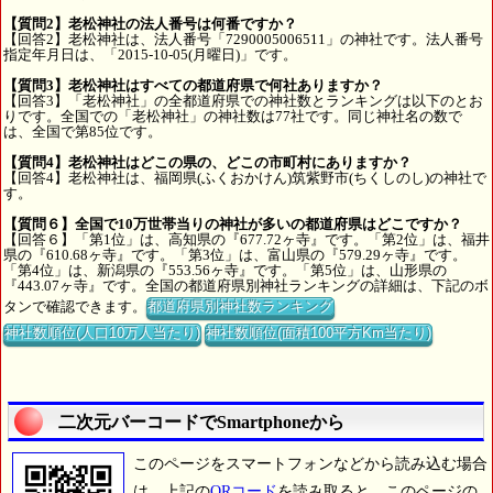
【質問2】老松神社の法人番号は何番ですか？
【回答2】老松神社は、法人番号「7290005006511」の神社です。法人番号
指定年月日は、「2015-10-05(月曜日)」です。
【質問3】老松神社はすべての都道府県で何社ありますか？
【回答3】「老松神社」の全都道府県での神社数とランキングは以下のとお
りです。全国での「老松神社」の神社数は77社です。同じ神社名の数で
は、全国で第85位です。
【質問4】老松神社はどこの県の、どこの市町村にありますか？
【回答4】老松神社は、福岡県(ふくおかけん)筑紫野市(ちくしのし)の神社で
す。
【質問６】全国で10万世帯当りの神社が多いの都道府県はどこですか？
【回答６】「第1位」は、高知県の『677.72ヶ寺』です。「第2位」は、福井
県の『610.68ヶ寺』です。「第3位」は、富山県の『579.29ヶ寺』です。
「第4位」は、新潟県の『553.56ヶ寺』です。「第5位」は、山形県の
『443.07ヶ寺』です。全国の都道府県別神社ランキングの詳細は、下記のボ
タンで確認できます。
都道府県別神社数ランキング
神社数順位(人口10万人当たり)
神社数順位(面積100平方Km当たり)
二次元バーコードでSmartphoneから
このページをスマートフォンなどから読み込む場合
は、上記の
QRコード
を読み取ると、このページの