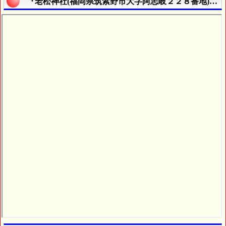
『老松神社(福岡県筑紫野市大字阿志岐２２８番地)』