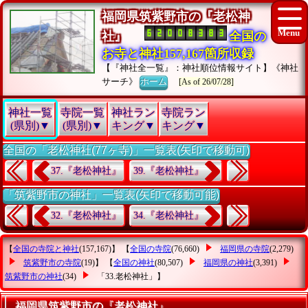
福岡県筑紫野市の『老松神
社』
全国の
お寺と神社157,167箇所収録
【『神社全一覧』：神社順位情報サイト】《神社
サーチ》
ホーム
[As of 26/07/28]
神社一覧
寺院一覧
神社ラン
寺院ラン
(県別)▼
(県別)▼
キング▼
キング▼
全国の「老松神社(77ヶ寺)」一覧表(矢印で移動可)
37.『老松神社』
39.『老松神社』
「筑紫野市の神社」一覧表(矢印で移動可能)
32.『老松神社』
34.『老松神社』
【
全国の寺院と神社
(157,167)】 【
全国の寺院
(76,660)
福岡県の寺院
(2,279)
筑紫野市の寺院
(19)】 【
全国の神社
(80,507)
福岡県の神社
(3,391)
筑紫野市の神社
(34)
「33.老松神社」
】
福岡県筑紫野市の『老松神社』