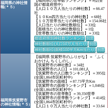
【福岡県の世帯数ランキング】＝9位(全
福岡県の神社情
国47都道府県中)
報(＊５)
【人口１０万人当たりの神社数】＝66.47
社
【１０Km四方当たりの神社数】＝68社
【１０万世帯当たりの神社数】＝154.06社
【人口当たりの神社数順位】＝33位
【面積当たりの神社数順位】＝1位
【世帯数当たりの神社数順位】＝33位
都道府県別神社数ランキング
別窓
神社数順位(人口10万人当たり)
別窓
神社数順位(面積100平方Km当たり)
別窓
【福岡県 筑紫野市のふりがな】＝「ふく
おかけん ちくしのし」
【筑紫野市の神社数】＝34社
【筑紫野市の人口】＝101,081人
【筑紫野市の人口数ランキング】＝395位
(全国1,864市区町村中)
【筑紫野市の面積】＝87.73平方Km
【筑紫野市の面積ランキング】＝1,046位
(全国1,864市区町村中)
【筑紫野市の世帯数】＝39,350世帯
【筑紫野市の世帯数ランキング】＝414位
福岡県筑紫野市
(全国1,864市区町村中)
の神社情報(＊５)
【人口１０万人当たりの神社数】＝33.64