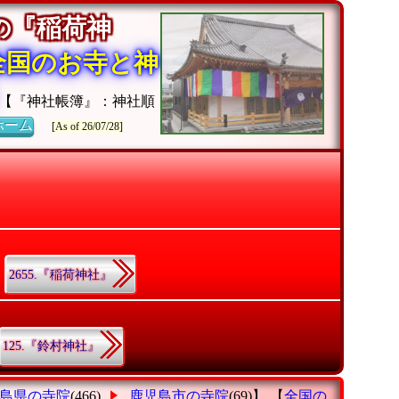
の『稲荷神
全国のお寺と神
【『神社帳簿』：神社順
ホーム
[As of 26/07/28]
2655.『稲荷神社』
125.『鈴村神社』
島県の寺院
(466)
鹿児島市の寺院
(69)】 【
全国の