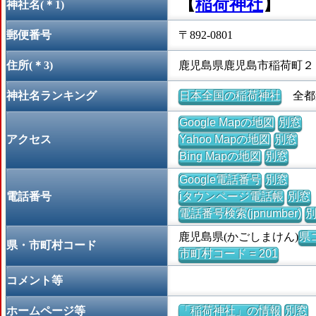
【
稲荷神社
】
神社名(＊1)
郵便番号
〒892-0801
住所(＊3)
鹿児島県鹿児島市稲荷町２
神社名ランキング
日本全国の稲荷神社
全都道
Google Mapの地図
別窓
アクセス
Yahoo Mapの地図
別窓
Bing Mapの地図
別窓
Google電話番号
別窓
電話番号
iタウンページ電話帳
別窓
電話番号検索(jpnumber)
鹿児島県(かごしまけん)
県コ
県・市町村コード
市町村コード = 201
コメント等
ホームページ等
「稲荷神社」の情報
別窓