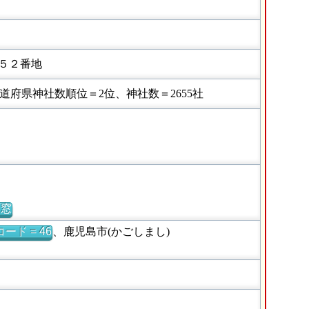
５２番地
府県神社数順位＝2位、神社数＝2655社
別窓
ード = 46
、鹿児島市(かごしまし)