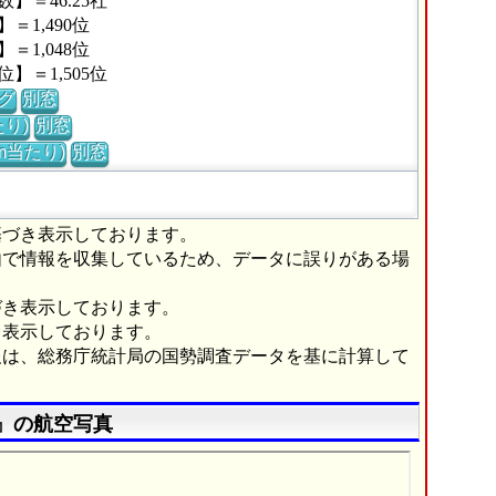
＝46.25社
1,490位
1,048位
＝1,505位
グ
別窓
り)
別窓
m当たり)
別窓
基づき表示しております。
由で情報を収集しているため、データに誤りがある場
づき表示しております。
き表示しております。
報は、総務庁統計局の国勢調査データを基に計算して
』の航空写真