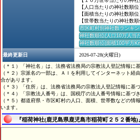
【１０万世帯当たりの神社数】
【人口当たりの神社数順位】＝
【面積当たりの神社数順位】＝
【世帯数当たりの神社数順位】
市区町村別神社数ランキン
神社数順位(人口10万人当た
神社数順位(面積100平方K
最終更新日
2026-07-28(火曜日)
（＊１）「神社名」は、法務省法務局の宗教法人登記情報に
（＊２）宗派名の一部は、ＡＩを利用してインターネット経
合があります。
（＊３）「住所」は、法務省法務局の宗教法人登記情報に基
（＊４）「宗教法人番号」は、国税庁の法人番号情報に基づ
（＊５）都道府県・市区町村の人口、面積、世帯数などの情
います。
『稲荷神社(鹿児島県鹿児島市稲荷町２５２番地)