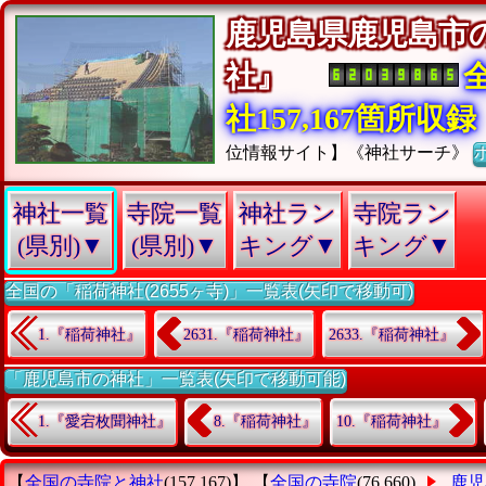
鹿児島県鹿児島市
社』
社157,167箇所収録
位情報サイト】《神社サーチ》
神社一覧
寺院一覧
神社ラン
寺院ラン
(県別)▼
(県別)▼
キング▼
キング▼
全国の「稲荷神社(2655ヶ寺)」一覧表(矢印で移動可)
1.『稲荷神社』
2631.『稲荷神社』
2633.『稲荷神社』
「鹿児島市の神社」一覧表(矢印で移動可能)
1.『愛宕枚聞神社』
8.『稲荷神社』
10.『稲荷神社』
【
全国の寺院と神社
(157,167)】 【
全国の寺院
(76,660)
鹿児