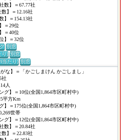
数】＝67.77社
】＝12.16社
＝154.13社
】＝29位
】＝40位
位】＝32位
グ
別窓
り)
別窓
m当たり)
別窓
りがな】＝「かごしまけん かごしまし」
5社
14人
】＝10位(全国1,864市区町村中)
5平方Km
＝175位(全国1,864市区町村中)
269世帯
】＝12位(全国1,864市区町村中)
数】＝20.84社
】＝22.83社