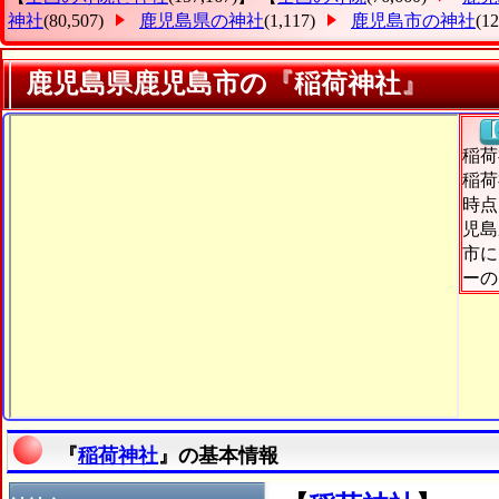
神社
(80,507)
鹿児島県の神社
(1,117)
鹿児島市の神社
(1
鹿児島県鹿児島市の『稲荷神社』
【
稲荷
稲荷
時点
児島
市に
ーの
『
稲荷神社
』の基本情報