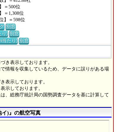
＝412.88社
＝500位
1,308位
】＝598位
グ
別窓
り)
別窓
m当たり)
別窓
基づき表示しております。
由で情報を収集しているため、データに誤りがある場
づき表示しております。
き表示しております。
報は、総務庁統計局の国勢調査データを基に計算して
地イ)』の航空写真