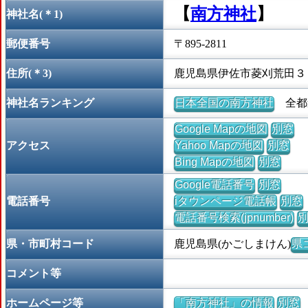
【
南方神社
】
神社名(＊1)
郵便番号
〒895-2811
住所(＊3)
鹿児島県伊佐市菱刈荒田３
神社名ランキング
日本全国の南方神社
全都道
Google Mapの地図
別窓
アクセス
Yahoo Mapの地図
別窓
Bing Mapの地図
別窓
Google電話番号
別窓
電話番号
iタウンページ電話帳
別窓
電話番号検索(jpnumber)
県・市町村コード
鹿児島県(かごしまけん)
県コ
コメント等
ホームページ等
「南方神社」の情報
別窓