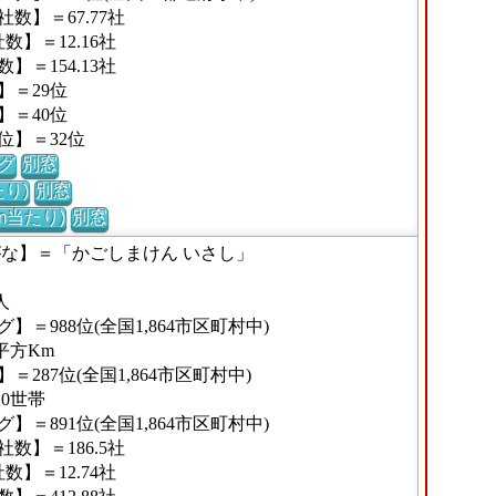
数】＝67.77社
】＝12.16社
＝154.13社
】＝29位
】＝40位
位】＝32位
グ
別窓
り)
別窓
m当たり)
別窓
がな】＝「かごしまけん いさし」
人
＝988位(全国1,864市区町村中)
平方Km
287位(全国1,864市区町村中)
10世帯
＝891位(全国1,864市区町村中)
数】＝186.5社
】＝12.74社