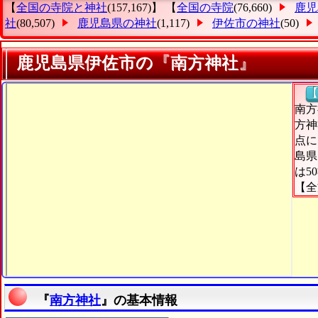
【
全国の寺院と神社
(157,167)】 【
全国の寺院
(76,660)
鹿児
社
(80,507)
鹿児島県の神社
(1,117)
伊佐市の神社
(50)
鹿児島県伊佐市の『南方神社』
【
南方
方神
点に
島県
は5
【全
『
南方神社
』の基本情報