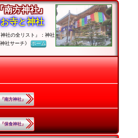
『南方神社』
のお寺と神社
『神社の全リスト』：神社
《神社サーチ》
ホーム
6.『南方神社』
0.『保食神社』