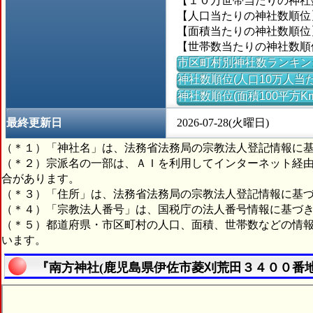
【１０万世帯当たりの神社数】
【人口当たりの神社数順位】
【面積当たりの神社数順位】＝
【世帯数当たりの神社数順位
市区町村別神社数ランキン
神社数順位(人口10万人当た
神社数順位(面積100平方K
最終更新日
2026-07-28(火曜日)
（＊１）「神社名」は、法務省法務局の宗教法人登記情報に
（＊２）宗派名の一部は、ＡＩを利用してインターネット経
合があります。
（＊３）「住所」は、法務省法務局の宗教法人登記情報に基
（＊４）「宗教法人番号」は、国税庁の法人番号情報に基づ
（＊５）都道府県・市区町村の人口、面積、世帯数などの情
います。
『南方神社(鹿児島県伊佐市菱刈荒田３４００番