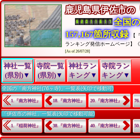
鹿児島県伊佐市の
全国
157,167箇所収録
【
ランキング発信ホームページ】
[As of 26/07/28]
神社一覧
寺院一覧
神社ラン
寺院ラン
(県別)▼
(県別)▼
キング▼
キング▼
全国の「南方神社(76ヶ寺)」一覧表(矢印で移動可)
1.『南方神社』
18.『南方神社』
20.『南方神社』
7
「伊佐市の神社」一覧表(矢印で移動可能)
1.『稲荷神社』
38.『南方神社』
40.『南方神社』
5