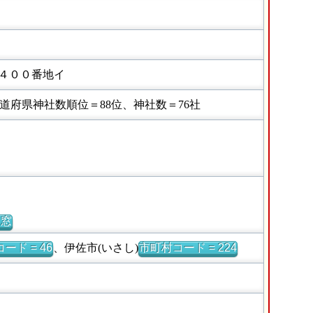
４００番地イ
府県神社数順位＝88位、神社数＝76社
別窓
ード = 46
、伊佐市(いさし)
市町村コード = 224