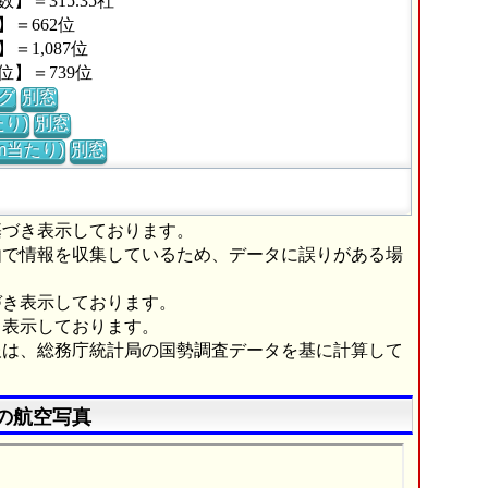
＝315.35社
＝662位
1,087位
】＝739位
グ
別窓
り)
別窓
m当たり)
別窓
基づき表示しております。
由で情報を収集しているため、データに誤りがある場
づき表示しております。
き表示しております。
報は、総務庁統計局の国勢調査データを基に計算して
の航空写真