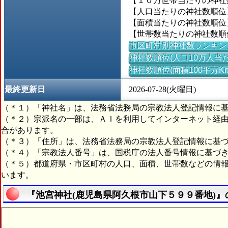
【１０万世帯当たりの神社数】
【人口当たりの神社数順位】
【面積当たりの神社数順位】＝
【世帯数当たりの神社数順位
市区町村別神社数ランキン
神社数順位(人口10万人当た
神社数順位(面積100平方K
最終更新日
2026-07-28(火曜日)
（＊１）「神社名」は、法務省法務局の宗教法人登記情報に
（＊２）宗派名の一部は、ＡＩを利用してインターネット経
合があります。
（＊３）「住所」は、法務省法務局の宗教法人登記情報に基
（＊４）「宗教法人番号」は、国税庁の法人番号情報に基づ
（＊５）都道府県・市区町村の人口、面積、世帯数などの情
います。
『池宮神社(鹿児島県阿久根市山下５９９番地)』