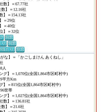
数】＝67.77社
】＝12.16社
＝154.13社
】＝29位
】＝40位
位】＝32位
グ
別窓
り)
別窓
m当たり)
別窓
りがな】＝「かごしまけん あくねし」
社
8人
＝1,070位(全国1,864市区町村中)
9平方Km
＝815位(全国1,864市区町村中)
96世帯
＝1,027位(全国1,864市区町村中)
】＝136.81社
】＝21.6社