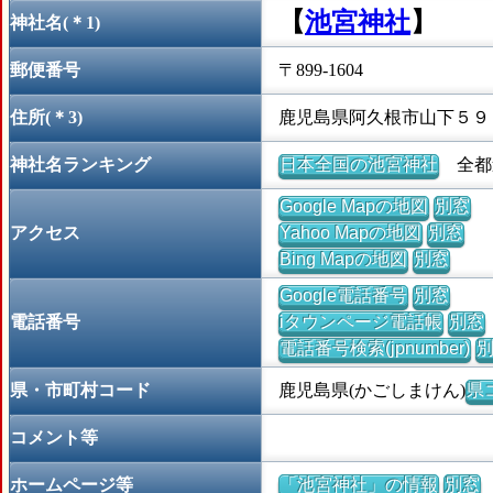
【
池宮神社
】
神社名(＊1)
郵便番号
〒899-1604
住所(＊3)
鹿児島県阿久根市山下５９
神社名ランキング
日本全国の池宮神社
全都道
Google Mapの地図
別窓
アクセス
Yahoo Mapの地図
別窓
Bing Mapの地図
別窓
Google電話番号
別窓
電話番号
iタウンページ電話帳
別窓
電話番号検索(jpnumber)
県・市町村コード
鹿児島県(かごしまけん)
県コ
コメント等
ホームページ等
「池宮神社」の情報
別窓