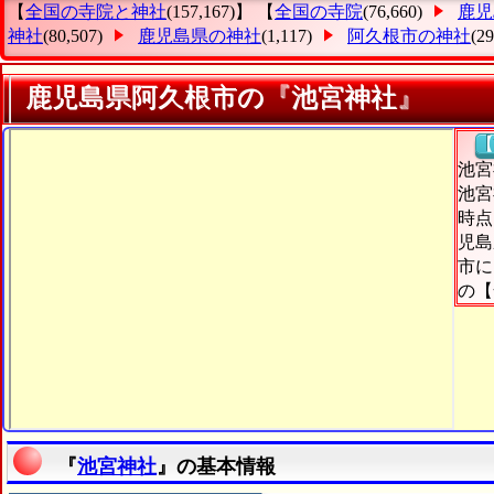
【
全国の寺院と神社
(157,167)】 【
全国の寺院
(76,660)
鹿児
神社
(80,507)
鹿児島県の神社
(1,117)
阿久根市の神社
(2
鹿児島県阿久根市の『池宮神社』
【
池宮
池宮
時点
児島
市に
の【
『
池宮神社
』の基本情報