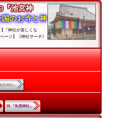
の『池宮神
全国のお寺と神
【『神社が楽しくな
ムページ】《神社サーチ》
『池宮神社』
29.『矢房神社』