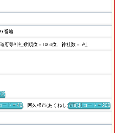
９番地
府県神社数順位＝1064位、神社数＝5社
別窓
ード = 46
、阿久根市(あくねし)
市町村コード = 206