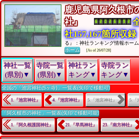
鹿児島県阿久根市
社』
社157,167箇所収録
る』：神社ランキング情報ホー
ホーム
[As of 26/07/28]
神社一覧
寺院一覧
神社ラン
寺院ラン
(県別)▼
(県別)▼
キング▼
キング▼
全国の「池宮神社(5ヶ寺)」一覧表(矢印で移動可)
5.『池宮神社』
5.
1.『池宮神社』
4.『池宮神社』
「阿久根市の神社」一覧表(矢印で移動可能)
1.『阿久根護国神社』
21.『早馬神社』
23.『南方神社』