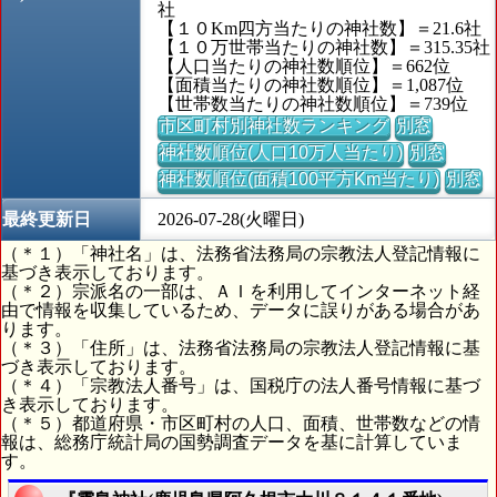
社
【１０Km四方当たりの神社数】＝21.6社
【１０万世帯当たりの神社数】＝315.35社
【人口当たりの神社数順位】＝662位
【面積当たりの神社数順位】＝1,087位
【世帯数当たりの神社数順位】＝739位
市区町村別神社数ランキング
別窓
神社数順位(人口10万人当たり)
別窓
神社数順位(面積100平方Km当たり)
別窓
最終更新日
2026-07-28(火曜日)
（＊１）「神社名」は、法務省法務局の宗教法人登記情報に
基づき表示しております。
（＊２）宗派名の一部は、ＡＩを利用してインターネット経
由で情報を収集しているため、データに誤りがある場合があ
ります。
（＊３）「住所」は、法務省法務局の宗教法人登記情報に基
づき表示しております。
（＊４）「宗教法人番号」は、国税庁の法人番号情報に基づ
き表示しております。
（＊５）都道府県・市区町村の人口、面積、世帯数などの情
報は、総務庁統計局の国勢調査データを基に計算していま
す。