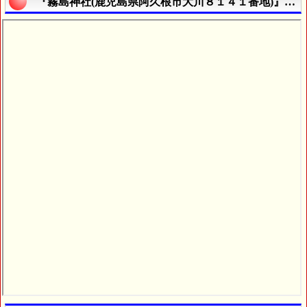
『霧島神社(鹿児島県阿久根市大川８１４１番地)』の