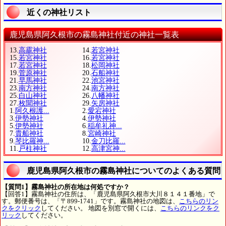
近くの神社リスト
鹿児島県阿久根市の霧島神社付近の神社一覧表
13.
高靇神社
14.
若宮神社
15.
若宮神社
16.
若宮神社
17.
若宮神社
18.
松岡神社
19.
菅原神社
20.
石船神社
21.
早馬神社
22.
池宮神社
23.
南方神社
24.
南方神社
25.
白山神社
26.
八幡神社
27.
枚聞神社
29.
矢房神社
1.
阿久根護...
2.
愛宕神社
3.
伊勢神社
4.
伊勢神社
5.
伊勢神社
6.
稲牟礼神...
7.
貴船神社
8.
宮崎神社
9.
琴比羅神...
10.
金刀比羅...
11.
戸柱神社
12.
高津宮神...
鹿児島県阿久根市の霧島神社についてのよくある質問
【質問1】霧島神社の所在地は何処ですか？
【回答1】霧島神社の住所は、「鹿児島県阿久根市大川８１４１番地」で
す。郵便番号は、「〒899-1741」です。霧島神社の地図は、
こちらのリン
クをクリック
してください。 地図を別窓で開くには、
こちらのリンクをク
リック
してください。