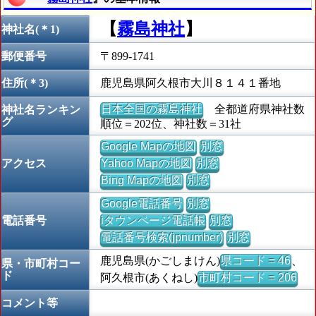
【
霧島神社
】
神社名(＊1)
郵便番号
〒899-1741
住所(＊3)
鹿児島県阿久根市大川８１４１番地
日本全国の霧島神社
全都道府県神社数
神社名ランキン
グ
順位＝202位、神社数＝31社
Google Mapの地図
別窓
アクセス
Yahoo Mapの地図
別窓
Bing Mapの地図
別窓
Google電話番号
別窓
電話番号
iタウンページ電話帳
別窓
電話番号検索(jpnumber)
別窓
鹿児島県(かごしまけん)
県コード = 46
、
県・市町村コー
ド
阿久根市(あくねし)
市町村コード = 206
コメント等