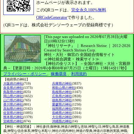
ホームページが表示されます。
このQRコードは、
完全永久100%無料
QRCodeGenerator
で作りました。
（QRコードは、株式会社デンソーウェーブの登録商標です）
[This page was uploaded on 2026年07月28日(火曜
日)10時32分13秒]
『神社リサーチ』 ｜ Research Shrine
｜
2012-2026
Created by
Search Shrines Corp.
神社・大社・御宮の
全国総合情報サイト
≪神社統合調査・
検索サイト≫
【神社の全リスト】
－全国の神社・大社・宮殿辞
典－
【更新日時：2026年(令和08年)07月25日（土曜日）15時14分17秒】
プライバシー・ポリシー
、
稼働環境
、
利用規約
【他府県の神社】
大阪府の神社
(719)
兵庫県の神社
(3837)
奈良県の神社
(1373)
和歌山県の神社
(434)
鳥取県の神社
(825)
島根県の神社
(1167)
岡山県の神社
(1652)
広島県の神社
(2828)
山口県の神社
(765)
徳島県の神社
(1309)
香川県の神社
(801)
愛媛県の神社
(1250)
高知県の神社
(2162)
福岡県の神社
(3391)
佐賀県の神社
(1095)
長崎県の神社
(1314)
熊本県の神社
(1379)
大分県の神社
(2091)
宮崎県の神社
(674)
沖縄県の神社
(14)
【神社・神道関連】：神社参拝;御神体;神道の神聖な意味;神聖な日;神聖な鳥居;神道教
義;神聖な信念体系;神聖な木彫り;神社の境内神社;神道の聖典;神道の宗教的実践;神職;