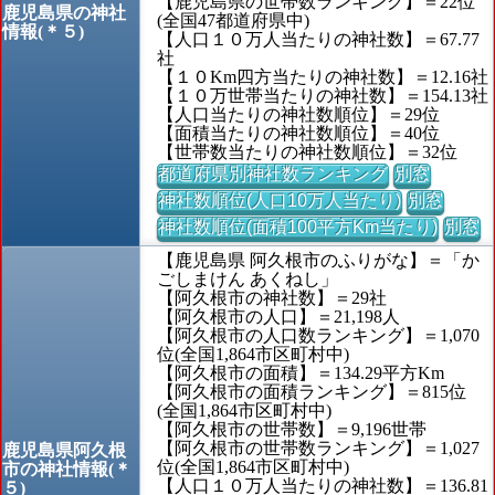
【鹿児島県の世帯数ランキング】＝22位
鹿児島県の神社
(全国47都道府県中)
情報(＊５)
【人口１０万人当たりの神社数】＝67.77
社
【１０Km四方当たりの神社数】＝12.16社
【１０万世帯当たりの神社数】＝154.13社
【人口当たりの神社数順位】＝29位
【面積当たりの神社数順位】＝40位
【世帯数当たりの神社数順位】＝32位
都道府県別神社数ランキング
別窓
神社数順位(人口10万人当たり)
別窓
神社数順位(面積100平方Km当たり)
別窓
【鹿児島県 阿久根市のふりがな】＝「か
ごしまけん あくねし」
【阿久根市の神社数】＝29社
【阿久根市の人口】＝21,198人
【阿久根市の人口数ランキング】＝1,070
位(全国1,864市区町村中)
【阿久根市の面積】＝134.29平方Km
【阿久根市の面積ランキング】＝815位
(全国1,864市区町村中)
【阿久根市の世帯数】＝9,196世帯
【阿久根市の世帯数ランキング】＝1,027
鹿児島県阿久根
位(全国1,864市区町村中)
市の神社情報(＊
【人口１０万人当たりの神社数】＝136.81
５)