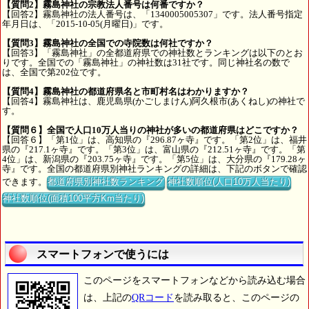
【質問2】霧島神社の宗教法人番号は何番ですか？
【回答2】霧島神社の法人番号は、「1340005005307」です。法人番号指定
年月日は、「2015-10-05(月曜日)」です。
【質問3】霧島神社の全国での寺院数は何社ですか？
【回答3】「霧島神社」の全都道府県での神社数とランキングは以下のとお
りです。全国での「霧島神社」の神社数は31社です。同じ神社名の数で
は、全国で第202位です。
【質問4】霧島神社の都道府県名と市町村名はわかりますか？
【回答4】霧島神社は、鹿児島県(かごしまけん)阿久根市(あくねし)の神社で
す。
【質問６】全国で人口10万人当りの神社が多いの都道府県はどこですか？
【回答６】「第1位」は、高知県の『296.87ヶ寺』です。「第2位」は、福井
県の『217.1ヶ寺』です。「第3位」は、富山県の『212.51ヶ寺』です。「第
4位」は、新潟県の『203.75ヶ寺』です。「第5位」は、大分県の『179.28ヶ
寺』です。全国の都道府県別神社ランキングの詳細は、下記のボタンで確認
できます。
都道府県別神社数ランキング
神社数順位(人口10万人当たり)
神社数順位(面積100平方Km当たり)
スマートフォンで使うには
このページをスマートフォンなどから読み込む場合
は、上記の
QRコード
を読み取ると、このページの