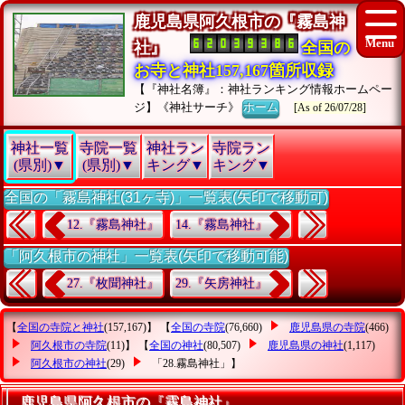
鹿児島県阿久根市の『霧島神
社』
全国の
お寺と神社157,167箇所収録
【『神社名簿』：神社ランキング情報ホームペー
ジ】《神社サーチ》
ホーム
[As of 26/07/28]
神社一覧
寺院一覧
神社ラン
寺院ラン
(県別)▼
(県別)▼
キング▼
キング▼
全国の「霧島神社(31ヶ寺)」一覧表(矢印で移動可)
12.『霧島神社』
14.『霧島神社』
「阿久根市の神社」一覧表(矢印で移動可能)
27.『枚聞神社』
29.『矢房神社』
【
全国の寺院と神社
(157,167)】 【
全国の寺院
(76,660)
鹿児島県の寺院
(466)
阿久根市の寺院
(11)】 【
全国の神社
(80,507)
鹿児島県の神社
(1,117)
阿久根市の神社
(29)
「28.霧島神社」
】
鹿児島県阿久根市の『霧島神社』