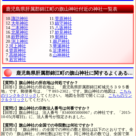
鹿児島県肝属郡錦江町の旗山神社付近の神社一覧表
10.
諏訪神社
11.
菅原神社
12.
大年神社
13.
鎮守神社
14.
二本神社
15.
八坂神社
16.
北尾神社
17.
妙見神社
18.
鈴野神社
19.
剱神社
20.
渕上神社
1.
鵜戸神社
2.
河上神社
3.
華瀬神社
4.
管原神社
6.
近津神社
7.
高穂神社
8.
山神神社
9.
若宮神社
鹿児島県肝属郡錦江町の旗山神社に関するよくある質
【質問1】旗山神社の所在地は何処ですか？
【回答1】旗山神社の所在地は、「鹿児島県肝属郡錦江町城元５３９５番
地」です。郵便番号は、「〒893-2302」です。旗山神社の地図は、
こちら
のリンクをクリック
してください。 地図を別窓で開くには、
こちらのリン
クをクリック
してください。
【質問2】旗山神社の宗教法人番号は何番ですか？
【回答2】旗山神社は、法人番号「8340005006967」の神社です。「2015-
10-05(月曜日)」に、法人番号が指定されました。
【質問3】旗山神社の全国での寺院数は何社ですか？
【回答3】「旗山神社」の全国での神社の数と順位は以下のとおりです。全
国での「旗山神社」の神社数は2社です。同じ神社名の数では、全国で第