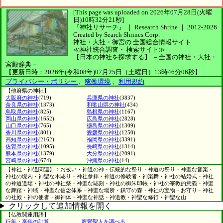
[This page was uploaded on 2026年07月28日(火曜
日)10時32分21秒]
『神社リサーチ』 ｜ Research Shrine
｜
2012-2026
Created by
Search Shrines Corp.
神社・大社・御宮の
全国総合情報サイト
≪神社統合調査・
検索サイト≫
【日本の神社を探求する】
－全国の神社・大社・
宮殿辞典－
【更新日時：2026年(令和08年)07月25日（土曜日）13時46分06秒】
プライバシー・ポリシー
、
稼働環境
、
利用規約
【他府県の神社】
大阪府の神社
(719)
兵庫県の神社
(3837)
奈良県の神社
(1373)
和歌山県の神社
(434)
鳥取県の神社
(825)
島根県の神社
(1167)
岡山県の神社
(1652)
広島県の神社
(2828)
山口県の神社
(765)
徳島県の神社
(1309)
香川県の神社
(801)
愛媛県の神社
(1250)
高知県の神社
(2162)
福岡県の神社
(3391)
佐賀県の神社
(1095)
長崎県の神社
(1314)
熊本県の神社
(1379)
大分県の神社
(2091)
宮崎県の神社
(674)
沖縄県の神社
(14)
【神社・神道関連】：お祓い・神道の神・伝統的な祭り・神道の祭り・神聖な音楽・
神社の境内・神聖な木彫り・神社参拝・神道の修験者・神楽舞・神社の結婚式・神社
の神道道場・神社の神社祭・神聖な彫刻・神社の御朱印帳・神社の宗教的意義・神聖
な舞踏・神域・神聖な信念体系・神聖な場所・鎮守の森・神社の宝物・お守り・神社
の社殿・神の使者・御神体・神聖な神話・神道教・神聖な修行・神聖な山
クリックして追加情報を開く
【仏教関連用語】
行年・享年の計算
親鸞聖人を調べる