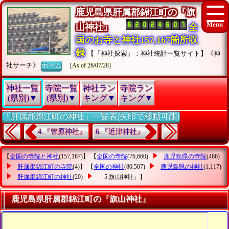
鹿児島県肝属郡錦江町の『旗
山神社』
全
国のお寺と神社157,167箇所収
録
【『神社探索』：神社統計一覧サイト】《神
社サーチ》
ホーム
[As of 26/07/28]
神社一覧
寺院一覧
神社ラン
寺院ラン
(県別)▼
(県別)▼
キング▼
キング▼
「肝属郡錦江町の神社」一覧表(矢印で移動可能)
4.『管原神社』
6.『近津神社』
【
全国の寺院と神社
(157,167)】 【
全国の寺院
(76,660)
鹿児島県の寺院
(466)
肝属郡錦江町の寺院
(4)】 【
全国の神社
(80,507)
鹿児島県の神社
(1,117)
肝属郡錦江町の神社
(20)
「5.旗山神社」
】
鹿児島県肝属郡錦江町の『旗山神社』