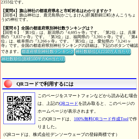
2355位です。
【質問4】旗山神社の都道府県名と市町村名はわかりますか？
【回答4】旗山神社は、鹿児島県(かごしまけん)肝属郡錦江町(きんこうちょ
う)の神社です。
【質問６】全国の都道府県別神社数ランキングは？
【回答６】「第1位」は、新潟県の『4,695ヶ寺』です。「第2位」は、兵庫
県の『3,837ヶ寺』です。「第3位」は、福岡県の『3,391ヶ寺』です。「第4
位」は、岐阜県の『3,266ヶ寺』です。「第5位」は、愛知県の『3,241ヶ
寺』です。全国の都道府県別神社ランキングの詳細は、下記のボタンで確認
できます。
都道府県別神社数ランキング
神社数順位(人口10万人当たり)
神社数順位(面積100平方Km当たり)
QRコードで利用するには
このページをスマートフォンなどから読み込む場合
は、上記の
QRコード
を読み取ると、このページの
ホームページが表示されます。
このQRコードは、
100%無料QRコード作成Tool
で作
りました。
（QRコードは、株式会社デンソーウェーブの登録商標です）