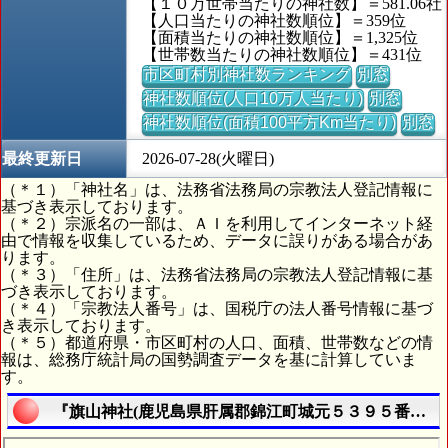
【１０万世帯当たりの神社数】＝581.06社
【人口当たりの神社数順位】＝359位
【面積当たりの神社数順位】＝1,325位
【世帯数当たりの神社数順位】＝431位
市区町村別神社数ランキング
別窓
神社数順位(人口10万人当たり)
別窓
神社数順位(面積100平方Km当たり)
別窓
最終更新日
2026-07-28(火曜日)
（＊１）「神社名」は、法務省法務局の宗教法人登記情報に
基づき表示しております。
（＊２）宗派名の一部は、ＡＩを利用してインターネット経
由で情報を収集しているため、データに誤りがある場合があ
ります。
（＊３）「住所」は、法務省法務局の宗教法人登記情報に基
づき表示しております。
（＊４）「宗教法人番号」は、国税庁の法人番号情報に基づ
き表示しております。
（＊５）都道府県・市区町村の人口、面積、世帯数などの情
報は、総務庁統計局の国勢調査データを基に計算していま
す。
『旗山神社(鹿児島県肝属郡錦江町城元５３９５番地)