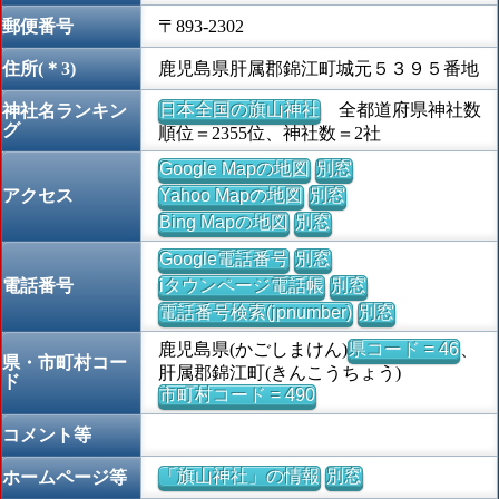
郵便番号
〒893-2302
住所(＊3)
鹿児島県肝属郡錦江町城元５３９５番地
日本全国の旗山神社
全都道府県神社数
神社名ランキン
グ
順位＝2355位、神社数＝2社
Google Mapの地図
別窓
アクセス
Yahoo Mapの地図
別窓
Bing Mapの地図
別窓
Google電話番号
別窓
電話番号
iタウンページ電話帳
別窓
電話番号検索(jpnumber)
別窓
鹿児島県(かごしまけん)
県コード = 46
、
県・市町村コー
肝属郡錦江町(きんこうちょう)
ド
市町村コード = 490
コメント等
「旗山神社」の情報
別窓
ホームページ等