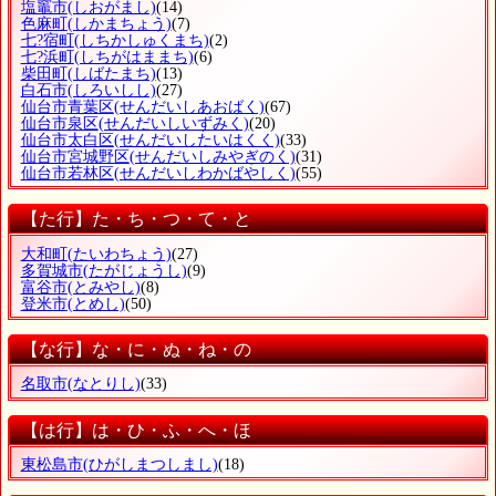
塩竈市
(しおがまし)
(14)
色麻町
(しかまちょう)
(7)
七?宿町
(しちかしゅくまち)
(2)
七?浜町
(しちがはままち)
(6)
柴田町
(しばたまち)
(13)
白石市
(しろいしし)
(27)
仙台市青葉区
(せんだいしあおばく)
(67)
仙台市泉区
(せんだいしいずみく)
(20)
仙台市太白区
(せんだいしたいはくく)
(33)
仙台市宮城野区
(せんだいしみやぎのく)
(31)
仙台市若林区
(せんだいしわかばやしく)
(55)
【た行】た・ち・つ・て・と
大和町
(たいわちょう)
(27)
多賀城市
(たがじょうし)
(9)
富谷市
(とみやし)
(8)
登米市
(とめし)
(50)
【な行】な・に・ぬ・ね・の
名取市
(なとりし)
(33)
【は行】は・ひ・ふ・へ・ほ
東松島市
(ひがしまつしまし)
(18)