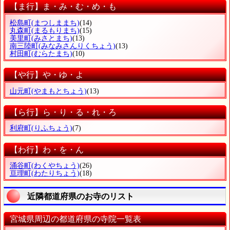
【ま行】ま・み・む・め・も
松島町
(まつしままち)
(14)
丸森町
(まるもりまち)
(15)
美里町
(みさとまち)
(13)
南三陸町
(みなみさんりくちょう)
(13)
村田町
(むらたまち)
(10)
【や行】や・ゆ・よ
山元町
(やまもとちょう)
(13)
【ら行】ら・り・る・れ・ろ
利府町
(りふちょう)
(7)
【わ行】わ・を・ん
涌谷町
(わくやちょう)
(26)
亘理町
(わたりちょう)
(18)
近隣都道府県のお寺のリスト
宮城県周辺の都道府県の寺院一覧表