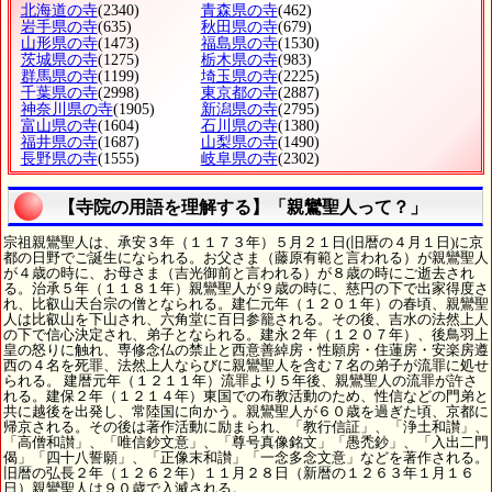
北海道の寺
(2340)
青森県の寺
(462)
岩手県の寺
(635)
秋田県の寺
(679)
山形県の寺
(1473)
福島県の寺
(1530)
茨城県の寺
(1275)
栃木県の寺
(983)
群馬県の寺
(1199)
埼玉県の寺
(2225)
千葉県の寺
(2998)
東京都の寺
(2887)
神奈川県の寺
(1905)
新潟県の寺
(2795)
富山県の寺
(1604)
石川県の寺
(1380)
福井県の寺
(1687)
山梨県の寺
(1490)
長野県の寺
(1555)
岐阜県の寺
(2302)
【寺院の用語を理解する】「親鸞聖人って？」
宗祖親鸞聖人は、承安３年（１１７３年）５月２１日(旧暦の４月１日)に京
都の日野でご誕生になられる。お父さま（藤原有範と言われる）が親鸞聖人
が４歳の時に、お母さま（吉光御前と言われる）が８歳の時にご逝去され
る。治承５年（１１８１年）親鸞聖人が９歳の時に、慈円の下で出家得度さ
れ、比叡山天台宗の僧となられる。建仁元年（１２０１年）の春頃、親鸞聖
人は比叡山を下山され、六角堂に百日参籠される。その後、吉水の法然上人
の下で信心決定され、弟子となられる。建永２年（１２０７年）、後鳥羽上
皇の怒りに触れ、専修念仏の禁止と西意善綽房・性願房・住蓮房・安楽房遵
西の４名を死罪、法然上人ならびに親鸞聖人を含む７名の弟子が流罪に処せ
られる。 建暦元年（１２１１年）流罪より５年後、親鸞聖人の流罪が許さ
れる。建保２年（１２１４年）東国での布教活動のため、性信などの門弟と
共に越後を出発し、常陸国に向かう。親鸞聖人が６０歳を過ぎた頃、京都に
帰京される。その後は著作活動に励まられ、「教行信証」、「浄土和讃」、
「高僧和讃」、「唯信鈔文意」、「尊号真像銘文」「愚禿鈔」、「入出二門
偈」「四十八誓願」、「正像末和讃」「一念多念文意」などを著作される。
旧暦の弘長２年（１２６２年）１１月２８日（新暦の１２６３年１月１６
日）親鸞聖人は９０歳で入滅される。