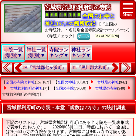
宮城県宮城郡利府町の寺院
全国のお寺と
神社157,167箇所収録
【『全国の
お寺統計』：名前別全国寺院統計ホームページ】
《寺院チェック》
ホーム
[As of 26/07/28]
寺院一覧
神社一覧
寺院ラン
神社ラン
(県別)▼
(県別)▼
キング▼
キング▼
29.『宮城郡七ヶ浜町』
31.『黒川郡大和町』
【
全国の寺院と神社
(157,167)】 【
全国の神社
(80,507)
宮城県の神社
(942)
宮城郡利府町の神社
(7)】 【
全国の寺院
(76,660)
宮城県の寺院
(940)
宮城郡利府町の寺院
(7)】
宮城郡利府町の寺院・本堂「総数は7カ寺」の統計調査
下記のリストは、宮城県宮城郡利府町にある全寺院を一覧表形式
で表示したものです。「2026年05月11日」時点において、全国に
は76,660カ寺の寺院があります。宮城県には940カ寺の寺院があ