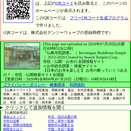
は、上記の
QRコード
を読み取ると、このページの
ホームページが表示されます。
このQRコードは、
フリーQRコード生成プログラム
で作りました。
（QRコードは、株式会社デンソーウェーブの登録商標です）
[This page was uploaded on 2026年07月28日(火曜
日)08時52分22秒]
『仏教寺院調査』 ｜ Investigate Buddhism Temple
｜
2012-2026
Created by
Search Temples Corp.
寺院・仏閣・お寺の
全国情報サイト
≪お寺総合調査・
検索サイト≫
【日本のお寺を楽しむ】
お寺の数っていくつある
の？－寺院・仏閣検索サイト全国版
【更新日時：2026年(令和08年)07月26日（日曜日）16時50分43秒】
プライバシー・ポリシー
、
稼働環境
、
利用規約
【仏教キーワード】：寺院墓地；閉眼供養；墓誌；永代供養墓；無縁墓；個人墓；自
然葬；終活；埋葬許可証；散骨；仏事；家墓；お施餓鬼；追善供養；夫婦墓；法施；
御魂抜き；帰依；宗派；法名；仏縁；仏恩；角柱塔婆；改葬；宗旨；供養；改葬許可
証；本堂・お堂・御々堂；樹木葬；合祀墓
クリックして追加情報を開く
【仏教関連用語】
蓮如上人って？
年忌・回忌法要計算
今年の法事
行年・享年一覧表
墓地・埋葬法律規則
御朱印を調査する
納骨堂とは？
中陰・年忌一覧表