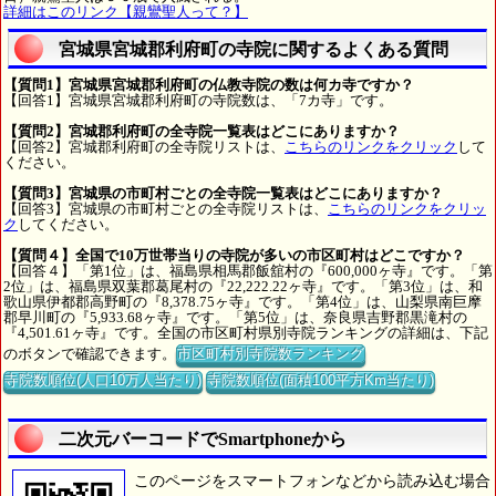
詳細はこのリンク【親鸞聖人って？】
宮城県宮城郡利府町の寺院に関するよくある質問
【質問1】宮城県宮城郡利府町の仏教寺院の数は何カ寺ですか？
【回答1】宮城県宮城郡利府町の寺院数は、「7カ寺」です。
【質問2】宮城郡利府町の全寺院一覧表はどこにありますか？
【回答2】宮城郡利府町の全寺院リストは、
こちらのリンクをクリック
して
ください。
【質問3】宮城県の市町村ごとの全寺院一覧表はどこにありますか？
【回答3】宮城県の市町村ごとの全寺院リストは、
こちらのリンクをクリッ
ク
してください。
【質問４】全国で10万世帯当りの寺院が多いの市区町村はどこですか？
【回答４】「第1位」は、福島県相馬郡飯舘村の『600,000ヶ寺』です。「第
2位」は、福島県双葉郡葛尾村の『22,222.22ヶ寺』です。「第3位」は、和
歌山県伊都郡高野町の『8,378.75ヶ寺』です。「第4位」は、山梨県南巨摩
郡早川町の『5,933.68ヶ寺』です。「第5位」は、奈良県吉野郡黒滝村の
『4,501.61ヶ寺』です。全国の市区町村県別寺院ランキングの詳細は、下記
のボタンで確認できます。
市区町村別寺院数ランキング
寺院数順位(人口10万人当たり)
寺院数順位(面積100平方Km当たり)
二次元バーコードでSmartphoneから
このページをスマートフォンなどから読み込む場合