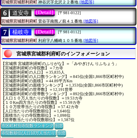
宮城県宮城郡利府町
神谷沢字北沢２２番地
[地図等]
6
[Detail]
道安寺
[〒981-0122]
宮城県宮城郡利府町
菅谷字南熊ノ前４１番地
[地図等]
7
[Detail]
楊岐寺
[〒981-0112]
宮城県宮城郡利府町
利府字八幡崎１０５番地
[地図等]
宮城県宮城郡利府町のインフォメーション
【宮城県 宮城郡利府町のふりがな】＝「みやぎけん りふちょう」
【宮城郡利府町の寺院数】＝7カ寺
【宮城郡利府町の人口】＝35,835人
【宮城郡利府町の人口数ランキング】＝845位(全国1,866市区町村中)
【宮城郡利府町の面積】＝44.89平方Km
【宮城郡利府町の面積ランキング】＝1,353位(全国1,866市区町村中)
【宮城郡利府町の世帯数】＝12,191世帯
【宮城郡利府町の世帯数ランキング】＝892位(全国1,866市区町村中)
【人口１０万人当たりの寺院数】＝19.53カ寺
【１０Km四方当たりの寺院数】＝15.59カ寺
【１０万世帯当たりの寺院数】＝57.42カ寺
【人口当たりの寺院数順位】＝1,646位
【面積当たりの寺院数順位】＝1,098位
【世帯数当たりの寺院数順位】＝1,587位
市区町村別寺院数ランキング
別窓
寺院数順位(人口10万人当たり)
別窓