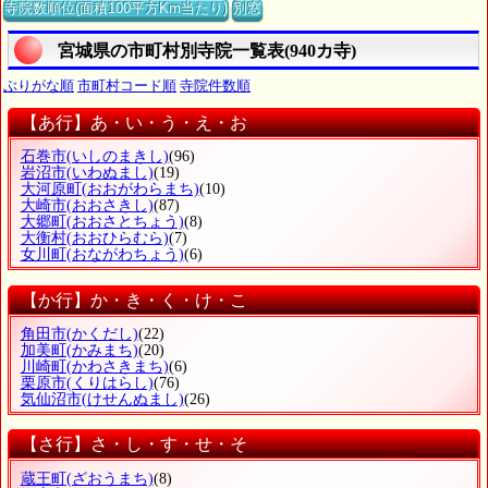
寺院数順位(面積100平方Km当たり)
別窓
宮城県の市町村別寺院一覧表(940カ寺)
ぶりがな順
市町村コード順
寺院件数順
【あ行】あ・い・う・え・お
石巻市
(いしのまきし)
(96)
岩沼市
(いわぬまし)
(19)
大河原町
(おおがわらまち)
(10)
大崎市
(おおさきし)
(87)
大郷町
(おおさとちょう)
(8)
大衡村
(おおひらむら)
(7)
女川町
(おながわちょう)
(6)
【か行】か・き・く・け・こ
角田市
(かくだし)
(22)
加美町
(かみまち)
(20)
川崎町
(かわさきまち)
(6)
栗原市
(くりはらし)
(76)
気仙沼市
(けせんぬまし)
(26)
【さ行】さ・し・す・せ・そ
蔵王町
(ざおうまち)
(8)