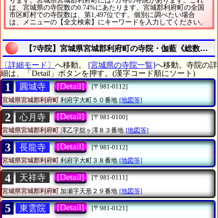
ります。宮城県宮城郡利府町には7カ寺の寺院があります。これ
は、宮城県の寺院数の0.74%にあたります。宮城郡利府町の全国
市区町村での寺院数は、第1,497位です。個別に調べたい場合
は、メニューの【全文検索】にキーワードを入力してください。
【7寺院】宮城県宮城郡利府町の寺院・伽藍《総数は7
〔詳細モード〕
へ移動。
[宮城県の寺院一覧]
へ移動。寺院の詳
細は、「Detail」ボタンを押す。(漢字コード順にソート)
1
[Detail]
圓城寺
[〒981-0112]
宮城県宮城郡利府町
利府字大町５０番地
[地図等]
2
[Detail]
心月寺
[〒981-0100]
宮城県宮城郡利府町
澤乙字舘ヶ澤８３番地
[地図等]
3
[Detail]
長龍寺
[〒981-0112]
宮城県宮城郡利府町
利府字大町３８番地
[地図等]
4
[Detail]
天祥寺
[〒981-0111]
宮城県宮城郡利府町
加瀬字天形２９番地
[地図等]
5
[Detail]
東雲院
[〒981-0121]