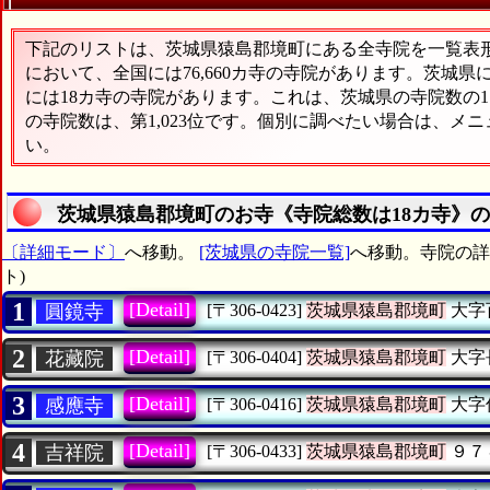
下記のリストは、茨城県猿島郡境町にある全寺院を一覧表形式
において、全国には76,660カ寺の寺院があります。茨城県
には18カ寺の寺院があります。これは、茨城県の寺院数の1
の寺院数は、第1,023位です。個別に調べたい場合は、メ
い。
茨城県猿島郡境町のお寺《寺院総数は18カ寺》
〔詳細モード〕
へ移動。
[茨城県の寺院一覧]
へ移動。寺院の詳細
ト)
1
[Detail]
圓鏡寺
[〒306-0423]
茨城県猿島郡境町
大字
2
[Detail]
花藏院
[〒306-0404]
茨城県猿島郡境町
大字
3
[Detail]
感應寺
[〒306-0416]
茨城県猿島郡境町
大字
4
[Detail]
吉祥院
[〒306-0433]
茨城県猿島郡境町
９７