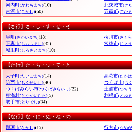
河内町
(10)
北茨城市
(かわちまち)
(き
古河市
(60)
五霞町
(こがし)
(ごかま
【さ行】さ・し・す・せ・そ
境町
(18)
桜川市
(さかいまち)
(さく
下妻市
(35)
常総市
(しもつまし)
(じょ
城里町
(10)
(しろさとまち)
【た行】た・ち・つ・て・と
大子町
(14)
高萩市
(だいごまち)
(たかは
筑西市
(46)
つくば市
(ちくせいし)
(つ
つくばみらい市
(22)
土浦市
(つくばみらいし)
(つちう
東海村
(5)
利根町
(とうかいむら)
(とねま
取手市
(34)
(とりでし)
【な行】な・に・ぬ・ね・の
那珂市
(15)
行方市
(なかし)
(なめが