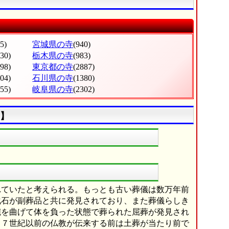
5)
宮城県の寺
(940)
530)
栃木県の寺
(983)
998)
東京都の寺
(2887)
604)
石川県の寺
(1380)
555)
岐阜県の寺
(2302)
】
ていたと考えられる。もっとも古い葬儀は数万年前
化石が副葬品と共に発見されており、また葬儀らしき
腕を曲げて体を負った状態で葬られた屈葬が発見され
、７世紀以前の仏教が伝来する前は土葬が当たり前で