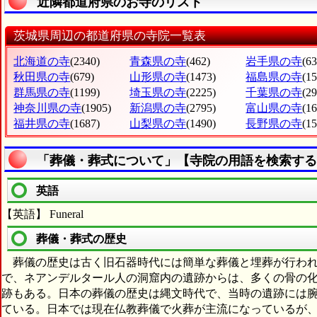
近隣都道府県のお寺のリスト
茨城県周辺の都道府県の寺院一覧表
北海道の寺
(2340)
青森県の寺
(462)
岩手県の寺
(63
秋田県の寺
(679)
山形県の寺
(1473)
福島県の寺
(1
群馬県の寺
(1199)
埼玉県の寺
(2225)
千葉県の寺
(2
神奈川県の寺
(1905)
新潟県の寺
(2795)
富山県の寺
(1
福井県の寺
(1687)
山梨県の寺
(1490)
長野県の寺
(1
「葬儀・葬式について」【寺院の用語を検索する
英語
【英語】 Funeral
葬儀・葬式の歴史
葬儀の歴史は古く旧石器時代には簡単な葬儀と埋葬が行われ
で、ネアンデルタール人の洞窟内の遺跡からは、多くの骨の
跡もある。日本の葬儀の歴史は縄文時代で、当時の遺跡には
ている。日本では現在仏教葬儀で火葬が主流になっているが