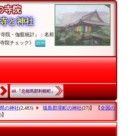
町の寺院
寺と神社
『寺院・伽藍統計』：名前
《寺院チェック》
ホー
44.『北相馬郡利根町』
県の神社
(2,483)
猿島郡境町の神社
(27)】 【
全国の
8)】