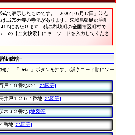
で表示したものです。「2026年05月17日」時点
には1,275カ寺の寺院があります。茨城県猿島郡境町
.41%にあたります。猿島郡境町の全国市区町村で
ニューの【全文検索】にキーワードを入力してくださ
の詳細統計
は、「Detail」ボタンを押す。(漢字コード順にソー
百戸１９番地の１
[地図等]
長井戸１２５７番地
[地図等]
伏木３２番地
[地図等]
４番地
[地図等]