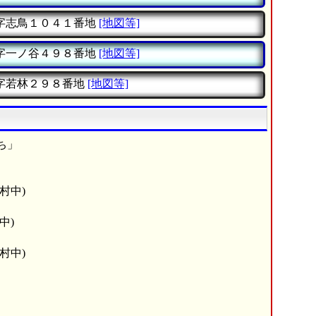
字志鳥１０４１番地
[地図等]
字一ノ谷４９８番地
[地図等]
字若林２９８番地
[地図等]
ち」
村中)
中)
村中)