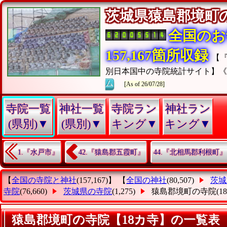
茨城県猿島郡境
全国のお
157,167箇所収録
【
別日本国中の寺院統計サイト】
ム
[As of 26/07/28]
寺院一覧
神社一覧
寺院ラン
神社ラン
(県別)▼
(県別)▼
キング▼
キング▼
1.『水戸市』
42.『猿島郡五霞町』
44.『北相馬郡利根町』
【
全国の寺院と神社
(157,167)】 【
全国の神社
(80,507)
茨城
寺院
(76,660)
茨城県の寺院
(1,275)
猿島郡境町の寺院
(1
猿島郡境町の寺院【18カ寺】の一覧表