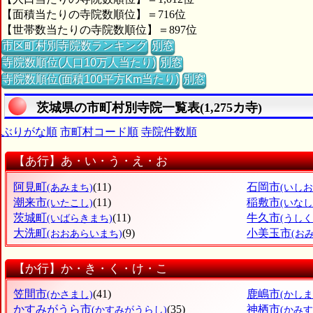
【面積当たりの寺院数順位】＝716位
【世帯数当たりの寺院数順位】＝897位
市区町村別寺院数ランキング
別窓
寺院数順位(人口10万人当たり)
別窓
寺院数順位(面積100平方Km当たり)
別窓
茨城県の市町村別寺院一覧表(1,275カ寺)
ぶりがな順
市町村コード順
寺院件数順
【あ行】あ・い・う・え・お
阿見町
(11)
石岡市
(あみまち)
(いしお
潮来市
(11)
稲敷市
(いたこし)
(いなし
茨城町
(11)
牛久市
(いばらきまち)
(うしく
大洗町
(9)
小美玉市
(おおあらいまち)
(お
【か行】か・き・く・け・こ
笠間市
(41)
鹿嶋市
(かさまし)
(かしま
かすみがうら市
(35)
神栖市
(かすみがうらし)
(かみす