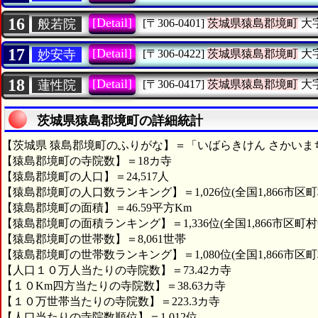
16
[Detail]
般若院
[〒306-0401]
茨城県猿島郡境町
大
17
[Detail]
妙安寺
[〒306-0422]
茨城県猿島郡境町
大
18
[Detail]
蓮性院
[〒306-0417]
茨城県猿島郡境町
大
茨城県猿島郡境町の詳細統計
【茨城県 猿島郡境町のふりがな】＝「いばらきけん さかいま
【猿島郡境町の寺院数】＝18カ寺
【猿島郡境町の人口】＝24,517人
【猿島郡境町の人口数ランキング】＝1,026位(全国1,866市区町
【猿島郡境町の面積】＝46.59平方Km
【猿島郡境町の面積ランキング】＝1,336位(全国1,866市区町村
【猿島郡境町の世帯数】＝8,061世帯
【猿島郡境町の世帯数ランキング】＝1,080位(全国1,866市区町
【人口１０万人当たりの寺院数】＝73.42カ寺
【１０Km四方当たりの寺院数】＝38.63カ寺
【１０万世帯当たりの寺院数】＝223.3カ寺
【人口当たりの寺院数順位】＝1,012位