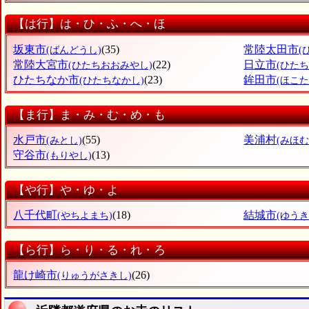
【は行】は・ひ・ふ・へ・ほ
坂東市
(35)
常陸太田市
(ばんどうし)
(
常陸大宮市
(22)
日立市
(ひたちおおみやし)
(ひたち
ひたちなか市
(23)
鉾田市
(ひたちなかし)
(ほこた
【ま行】ま・み・む・め・も
水戸市
(55)
美浦村
(みとし)
(みほむ
守谷市
(13)
(もりやし)
【や行】や・ゆ・よ
八千代町
(18)
結城市
(やちよまち)
(ゆうき
【ら行】ら・り・る・れ・ろ
龍け崎市
(26)
(りゅうがさきし)