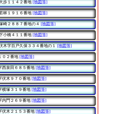
大歩１１４２番地
[地図等]
若林１９１６番地
[地図等]
塚崎２８８７番地の４
[地図等]
下小橋４１１番地
[地図等]
伏木字百戸久保３３４番地の１
[地図等]
１０２番地
[地図等]
字西泉田６８５番地
[地図等]
字伏木９７０番地
[地図等]
字横塚３１９番地
[地図等]
字内門２６９番地
[地図等]
字伏木２１５３番地
[地図等]