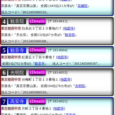
宗派名=『真言宗豊山派』
全国1,045位(11カ寺)の『
花藏院
』
法人コード=「8012405000310」
4
[Detail]
観音院
[〒183-0011]
東京都府中市
白糸台３丁目１０番地の７
[地図等]
宗派名=『天台宗』
全国132位(67カ寺)の『
観音院
』
法人コード=「2012405000308」
5
[Detail]
観音寺
[〒183-0004]
東京都府中市
紅葉丘２丁目９番地７
[地図等]
全国1位(762カ寺)の『
観音寺
』
法人コード=「3012405000307」
6
[Detail]
光明院
[〒183-0033]
東京都府中市
分梅町１丁目１３番地１
[地図等]
宗派名=『真言宗豊山派』
全国104位(78カ寺)の『
光明院
』
法人コード=「2012405000316」
7
[Detail]
高安寺
[〒183-0021]
東京都府中市
片町２丁目４番地１
[地図等]
宗派名=『曹洞宗』
全国1,616位(7カ寺)の『
高安寺
』