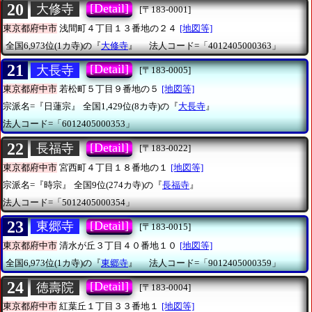
20
[Detail]
大修寺
[〒183-0001]
東京都府中市
浅間町４丁目１３番地の２４
[地図等]
全国6,973位(1カ寺)の『
大修寺
』
法人コード=「4012405000363」
21
[Detail]
大長寺
[〒183-0005]
東京都府中市
若松町５丁目９番地の５
[地図等]
宗派名=『日蓮宗』
全国1,429位(8カ寺)の『
大長寺
』
法人コード=「6012405000353」
22
[Detail]
長福寺
[〒183-0022]
東京都府中市
宮西町４丁目１８番地の１
[地図等]
宗派名=『時宗』
全国9位(274カ寺)の『
長福寺
』
法人コード=「5012405000354」
23
[Detail]
東郷寺
[〒183-0015]
東京都府中市
清水が丘３丁目４０番地１０
[地図等]
全国6,973位(1カ寺)の『
東郷寺
』
法人コード=「9012405000359」
24
[Detail]
徳壽院
[〒183-0004]
東京都府中市
紅葉丘１丁目３３番地１
[地図等]