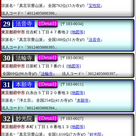
宗派名=『真言宗豊山派』
全国792位(15カ寺)の『
宝性院
』
法人コード=「4012405000396」
29
[Detail]
法音寺
[〒183-0034]
東京都府中市
住吉町１丁目４７番地２
[地図等]
宗派名=『真言宗豊山派』
全国188位(51カ寺)の『
法音寺
』
法人コード=「5012405000395」
30
[Detail]
法輪寺
[〒183-0036]
東京都府中市
日新町１丁目７番の１
[地図等]
全国69位(96カ寺)の『
法輪寺
』
法人コード=「3012405000397」
31
[Detail]
本願寺
[〒183-0011]
東京都府中市
白糸台５丁目２０番地３
[地図等]
宗派名=『浄土宗』
全国254位(41カ寺)の『
本願寺
』
法人コード=「6012405000394」
32
[Detail]
妙光院
[〒183-0027]
東京都府中市
本町１丁目１６番地１３
[地図等]
宗派名=『真言宗豊山派』
全国1,616位(7カ寺)の『
妙光院
』