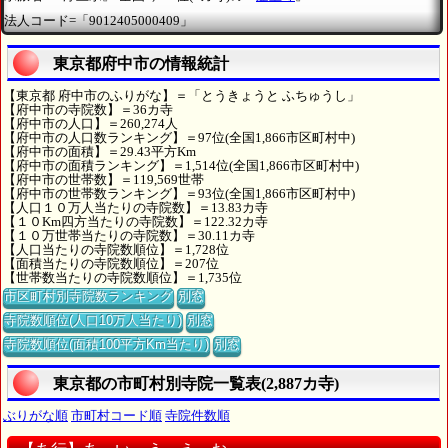
法人コード=「9012405000409」
東京都府中市の情報統計
【東京都 府中市のふりがな】＝「とうきょうと ふちゅうし」
【府中市の寺院数】＝36カ寺
【府中市の人口】＝260,274人
【府中市の人口数ランキング】＝97位(全国1,866市区町村中)
【府中市の面積】＝29.43平方Km
【府中市の面積ランキング】＝1,514位(全国1,866市区町村中)
【府中市の世帯数】＝119,569世帯
【府中市の世帯数ランキング】＝93位(全国1,866市区町村中)
【人口１０万人当たりの寺院数】＝13.83カ寺
【１０Km四方当たりの寺院数】＝122.32カ寺
【１０万世帯当たりの寺院数】＝30.11カ寺
【人口当たりの寺院数順位】＝1,728位
【面積当たりの寺院数順位】＝207位
【世帯数当たりの寺院数順位】＝1,735位
市区町村別寺院数ランキング
別窓
寺院数順位(人口10万人当たり)
別窓
寺院数順位(面積100平方Km当たり)
別窓
東京都の市町村別寺院一覧表(2,887カ寺)
ぶりがな順
市町村コード順
寺院件数順