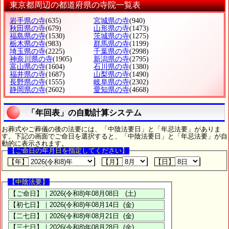
東京都周辺の都道府県の寺院一覧表
岩手県の寺
(635)
宮城県の寺
(940)
秋田県の寺
(679)
山形県の寺
(1473)
福島県の寺
(1530)
茨城県の寺
(1275)
栃木県の寺
(983)
群馬県の寺
(1199)
埼玉県の寺
(2225)
千葉県の寺
(2998)
神奈川県の寺
(1905)
新潟県の寺
(2795)
富山県の寺
(1604)
石川県の寺
(1380)
福井県の寺
(1687)
山梨県の寺
(1490)
長野県の寺
(1555)
岐阜県の寺
(2302)
静岡県の寺
(2602)
愛知県の寺
(4668)
「年回表」の自動計算システム
お葬式やご葬儀の後の法要には、「中陰法要日」と「年忌法要」がありま
す。下記の画面でご命日を選択すると、「中陰法要日」と「年忌法要」が自
動的に表示されます。
【ご命日の年月日を指定してください】
【年】
【月】
【日】
【中陰法要】