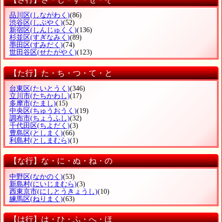
品川区
(しながわく)
(86)
渋谷区
(しぶやく)
(52)
新宿区
(しんじゅくく)
(136)
杉並区
(すぎなみく)
(89)
墨田区
(すみだく)
(74)
世田谷区
(せたがやく)
(123)
【た行】た・ち・つ・て・と
台東区
(たいとうく)
(346)
立川市
(たちかわし)
(17)
多摩市
(たまし)
(15)
中央区
(ちゅうおうく)
(19)
調布市
(ちょうふし)
(32)
千代田区
(ちよだく)
(3)
豊島区
(としまく)
(66)
利島村
(としまむら)
(1)
【な行】な・に・ぬ・ね・の
中野区
(なかのく)
(53)
新島村
(にいじまむら)
(3)
西東京市
(にしとうきょうし)
(10)
練馬区
(ねりまく)
(63)
【は行】は・ひ・ふ・へ・ほ