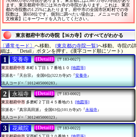
76,660カ寺の寺院があります。東京都には2,887カ寺の寺院があり
ます。東京都府中市には36カ寺の寺院があります。これは、東京
都の寺院数の1.25%にあたります。府中市の全国市区町村での寺
院数は、第658位です。個別に調べたい場合は、メニューの【全
文検索】にキーワードを入力してください。
東京都府中市の寺院【36カ寺】のすべてがわかる
〔通常モード〕
へ移動。
[東京都の寺院一覧]
へ移動。寺院の詳
細は、「Detail」ボタンを押す。(漢字コード順にソート)
1
[Detail]
安養寺
[〒183-0027]
東京都府中市
本町１丁目１７番地１０
[地図等]
宗派名=『天台宗』
全国6位(322カ寺)の『
安養寺
』
法人コード=「1012405000283」
2
[Detail]
永福寺
[〒183-0002]
東京都府中市
多磨町２丁目４５番地の１
[地図等]
宗派名=『真宗高田派』
全国63位(101カ寺)の『
永福寺
』
法人コード=「3012405000323」
3
[Detail]
花藏院
[〒183-0022]
東京都府中市
宮西町５丁目２０番地１
[地図等]