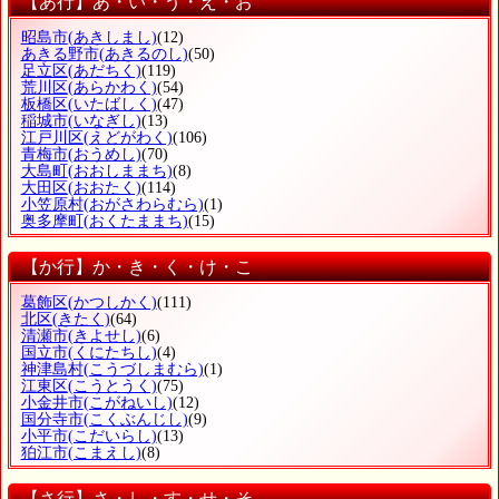
【あ行】あ・い・う・え・お
昭島市
(あきしまし)
(12)
あきる野市
(あきるのし)
(50)
足立区
(あだちく)
(119)
荒川区
(あらかわく)
(54)
板橋区
(いたばしく)
(47)
稲城市
(いなぎし)
(13)
江戸川区
(えどがわく)
(106)
青梅市
(おうめし)
(70)
大島町
(おおしままち)
(8)
大田区
(おおたく)
(114)
小笠原村
(おがさわらむら)
(1)
奥多摩町
(おくたままち)
(15)
【か行】か・き・く・け・こ
葛飾区
(かつしかく)
(111)
北区
(きたく)
(64)
清瀬市
(きよせし)
(6)
国立市
(くにたちし)
(4)
神津島村
(こうづしまむら)
(1)
江東区
(こうとうく)
(75)
小金井市
(こがねいし)
(12)
国分寺市
(こくぶんじし)
(9)
小平市
(こだいらし)
(13)
狛江市
(こまえし)
(8)
【さ行】さ・し・す・せ・そ