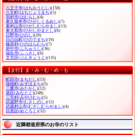
八王子市
(はちおうじし)
(158)
八丈町
(はちじょうまち)
(5)
羽村市
(はむらし)
(4)
東久留米市
(ひがしくるめし)
(7)
東村山市
(ひがしむらやまし)
(13)
東大和市
(ひがしやまとし)
(6)
日野市
(ひのし)
(20)
日の出町
(ひのでまち)
(19)
檜原村
(ひのはらむら)
(7)
府中市
(ふちゅうし)
(36)
福生市
(ふっさし)
(6)
文京区
(ぶんきょうく)
(135)
【ま行】ま・み・む・め・も
町田市
(まちだし)
(53)
瑞穂町
(みずほまち)
(5)
三鷹市
(みたかし)
(12)
港区
(みなとく)
(248)
三宅村
(みやけむら)
(5)
武蔵野市
(むさしのし)
(12)
武蔵村山市
(むさしむらやまし)
(4)
目黒区
(めぐろく)
(32)
近隣都道府県のお寺のリスト