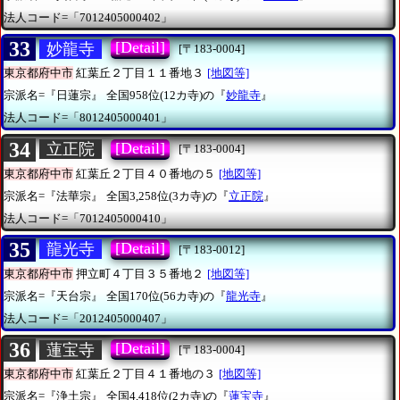
法人コード=「7012405000402」
33
[Detail]
妙龍寺
[〒183-0004]
東京都府中市
紅葉丘２丁目１１番地３
[地図等]
宗派名=『日蓮宗』
全国958位(12カ寺)の『
妙龍寺
』
法人コード=「8012405000401」
34
[Detail]
立正院
[〒183-0004]
東京都府中市
紅葉丘２丁目４０番地の５
[地図等]
宗派名=『法華宗』
全国3,258位(3カ寺)の『
立正院
』
法人コード=「7012405000410」
35
[Detail]
龍光寺
[〒183-0012]
東京都府中市
押立町４丁目３５番地２
[地図等]
宗派名=『天台宗』
全国170位(56カ寺)の『
龍光寺
』
法人コード=「2012405000407」
36
[Detail]
蓮宝寺
[〒183-0004]
東京都府中市
紅葉丘２丁目４１番地の３
[地図等]
宗派名=『浄土宗』
全国4,418位(2カ寺)の『
蓮宝寺
』