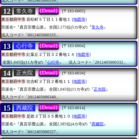
法人コード=「9012405000334」
12
[Detail]
常久寺
[〒183-0005]
東京都府中市
若松町５丁目１１番地１
[地図等]
宗派名=『真言宗豊山派』
全国2,175位(5カ寺)の『
常久寺
』
法人コード=「8012405000335」
13
[Detail]
心行寺
[〒183-0004]
東京都府中市
紅葉丘２丁目３２番地１４
[地図等]
全国1,045位(11カ寺)の『
心行寺
』
法人コード=「2012405000332」
14
[Detail]
正光院
[〒183-0034]
東京都府中市
住吉町３丁目２番地１１
[地図等]
宗派名=『真言宗豊山派』
全国1,045位(11カ寺)の『
正光院
』
法人コード=「2012405000340」
15
[Detail]
西藏院
[〒183-0014]
東京都府中市
是政３丁目３５番地１０
[地図等]
宗派名=『真言宗豊山派』
全国2,585位(4カ寺)の『
西藏院
』
法人コード=「8012405000327」