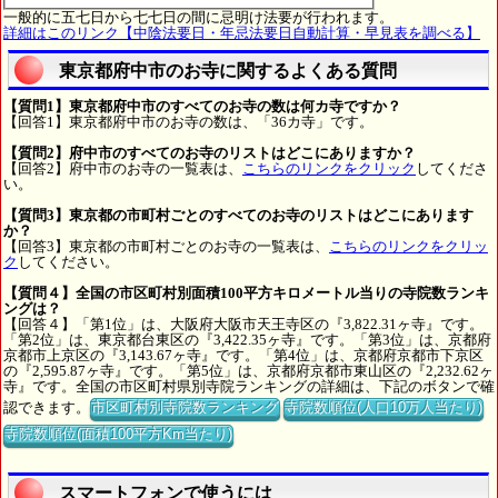
一般的に五七日から七七日の間に忌明け法要が行われます。
詳細はこのリンク【中陰法要日・年忌法要日自動計算・早見表を調べる】
東京都府中市のお寺に関するよくある質問
【質問1】東京都府中市のすべてのお寺の数は何カ寺ですか？
【回答1】東京都府中市のお寺の数は、「36カ寺」です。
【質問2】府中市のすべてのお寺のリストはどこにありますか？
【回答2】府中市のお寺の一覧表は、
こちらのリンクをクリック
してくださ
い。
【質問3】東京都の市町村ごとのすべてのお寺のリストはどこにあります
か？
【回答3】東京都の市町村ごとのお寺の一覧表は、
こちらのリンクをクリッ
ク
してください。
【質問４】全国の市区町村別面積100平方キロメートル当りの寺院数ランキ
ングは？
【回答４】「第1位」は、大阪府大阪市天王寺区の『3,822.31ヶ寺』です。
「第2位」は、東京都台東区の『3,422.35ヶ寺』です。「第3位」は、京都府
京都市上京区の『3,143.67ヶ寺』です。「第4位」は、京都府京都市下京区
の『2,595.87ヶ寺』です。「第5位」は、京都府京都市東山区の『2,232.62ヶ
寺』です。全国の市区町村県別寺院ランキングの詳細は、下記のボタンで確
認できます。
市区町村別寺院数ランキング
寺院数順位(人口10万人当たり)
寺院数順位(面積100平方Km当たり)
スマートフォンで使うには