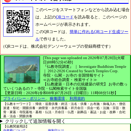
このページをスマートフォンなどから読み込む場合
は、上記の
QRコード
を読み取ると、このページの
ホームページが表示されます。
このQRコードは、
簡単に作れるQRコード生成ツー
ル
で作りました。
（QRコードは、株式会社デンソーウェーブの登録商標です）
[This page was uploaded on 2026年07月28日(火曜
日)08時52分45秒]
『仏教寺院調査』 ｜ Investigate Buddhism Temple
｜
2012-2026
Created by
Search Temples Corp.
寺院・仏閣・お寺の
全国情報サイト
≪お寺総合調査・
検索サイト≫
【仏教建築・日本の伝統建築の研究】
お寺の数っ
ていくつあるの？－寺院・仏閣検索サイト全国版
【更新日時：2026年(令和08年)07月26日（日曜日）11時08分51秒】
プライバシー・ポリシー
、
稼働環境
、
利用規約
【仏教キーワード】：帰依・追善供養・終活・法名・供養・お布施・御魂入れ・僧侶
派遣・祭祀・開眼供養・納骨室・永代供養墓・祥月命日・倶会一処・法施・宗旨・散
骨・家墓・寺院墓地・墓相・仏法・月命日・仏恩・副葬品・墓誌・お盆・改葬・合祀
墓・法会・閉眼供養
クリックして追加情報を開く
【仏教関連用語】
自然葬について
御朱印とは