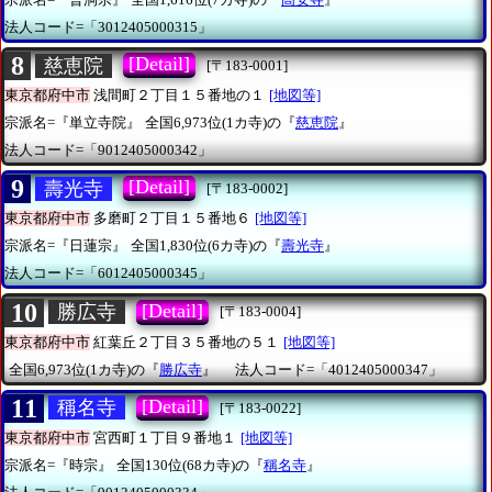
法人コード=「3012405000315」
8
[Detail]
慈恵院
[〒183-0001]
東京都府中市
浅間町２丁目１５番地の１
[地図等]
宗派名=『単立寺院』
全国6,973位(1カ寺)の『
慈恵院
』
法人コード=「9012405000342」
9
[Detail]
壽光寺
[〒183-0002]
東京都府中市
多磨町２丁目１５番地６
[地図等]
宗派名=『日蓮宗』
全国1,830位(6カ寺)の『
壽光寺
』
法人コード=「6012405000345」
10
[Detail]
勝広寺
[〒183-0004]
東京都府中市
紅葉丘２丁目３５番地の５１
[地図等]
全国6,973位(1カ寺)の『
勝広寺
』
法人コード=「4012405000347」
11
[Detail]
稱名寺
[〒183-0022]
東京都府中市
宮西町１丁目９番地１
[地図等]
宗派名=『時宗』
全国130位(68カ寺)の『
稱名寺
』