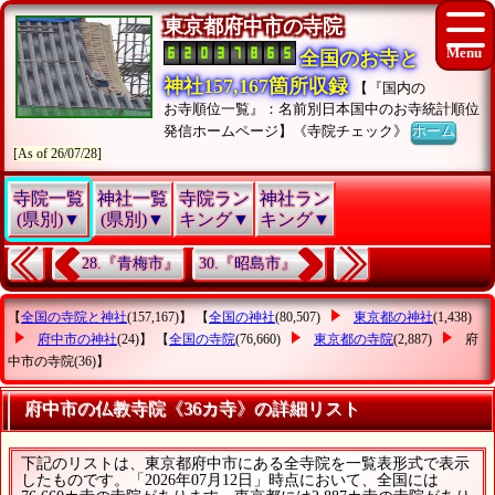
東京都府中市の寺院
全国のお寺と
神社157,167箇所収録
【『国内の
お寺順位一覧』：名前別日本国中のお寺統計順位
発信ホームページ】《寺院チェック》
ホーム
[As of 26/07/28]
寺院一覧
神社一覧
寺院ラン
神社ラン
(県別)▼
(県別)▼
キング▼
キング▼
28.『青梅市』
30.『昭島市』
【
全国の寺院と神社
(157,167)】 【
全国の神社
(80,507)
東京都の神社
(1,438)
府中市の神社
(24)】 【
全国の寺院
(76,660)
東京都の寺院
(2,887)
府
中市の寺院
(36)】
府中市の仏教寺院《36カ寺》の詳細リスト
下記のリストは、東京都府中市にある全寺院を一覧表形式で表示
したものです。「2026年07月12日」時点において、全国には