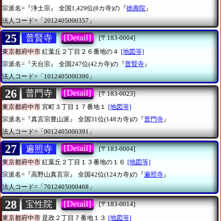
宗派名=『浄土宗』
全国1,429位(8カ寺)の『
徳壽院
』
法人コード=「2012405000357」
25
[Detail]
普賢寺
[〒183-0004]
東京都府中市
紅葉丘２丁目２６番地の４
[地図等]
宗派名=『天台宗』
全国247位(42カ寺)の『
普賢寺
』
法人コード=「1012405000390」
26
[Detail]
普門寺
[〒183-0023]
東京都府中市
宮町３丁目１７番地１
[地図等]
宗派名=『真言宗豊山派』
全国31位(148カ寺)の『
普門寺
』
法人コード=「9012405000391」
27
[Detail]
遍照寺
[〒183-0004]
東京都府中市
紅葉丘２丁目１３番地の１６
[地図等]
宗派名=『高野山真言宗』
全国42位(124カ寺)の『
遍照寺
』
法人コード=「7012405000468」
28
[Detail]
宝性院
[〒183-0014]
東京都府中市
是政２丁目７番地１３
[地図等]