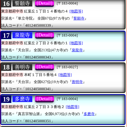
16
[Detail]
誓願寺
[〒183-0004]
東京都府中市
紅葉丘１丁目１４番地の４
[地図等]
宗派名=『単立寺院』
全国67位(97カ寺)の『
誓願寺
』
法人コード=「4012405000339」
17
[Detail]
泉龍寺
[〒183-0004]
東京都府中市
紅葉丘２丁目２６番地の１
[地図等]
宗派名=『天台宗』
全国213位(47カ寺)の『
泉龍寺
』
法人コード=「8012405000343」
18
[Detail]
善明寺
[〒183-0027]
東京都府中市
本町１丁目５番地４
[地図等]
宗派名=『天台宗』
全国627位(19カ寺)の『
善明寺
』
法人コード=「1012405000341」
19
[Detail]
多磨寺
[〒183-0004]
東京都府中市
紅葉丘２丁目３３番地２
[地図等]
宗派名=『真言宗智山派』
全国6,973位(1カ寺)の『
多磨寺
』
法人コード=「8012405000351」