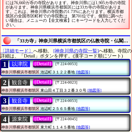
には76,660カ寺の寺院があります。神奈川県には1,905カ寺の寺院
があります。神奈川県横浜市都筑区には33カ寺の寺院がありま
す。これは、神奈川県の寺院数の1.73%にあたります。横浜市都
筑区の全国市区町村での寺院数は、第701位です。個別に調べた
い場合は、メニューの【全文検索】にキーワードを入力してくだ
さい。
「33カ寺」神奈川県横浜市都筑区の仏教寺院・仏閣《寺
〔詳細モード〕
へ移動。
[神奈川県の寺院一覧]
へ移動。寺院の
詳細は、「Detail」ボタンを押す。(漢字コード順にソート)
1
[Detail]
以津院
[〒224-0053]
神奈川県横浜市都筑区
池辺町３１２２番地
[地図等]
2
[Detail]
観音寺
[〒224-0023]
神奈川県横浜市都筑区
東山田４丁目３２番３０号
[地図等]
3
[Detail]
観音寺
[〒224-0053]
神奈川県横浜市都筑区
池辺町２５６５番地
[地図等]
4
[Detail]
源東院
[〒224-0045]
神奈川県横浜市都筑区
東方町１１４５番地
[地図等]