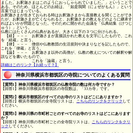
ました。お釈迦さまはこのようにおっしゃられていました。」ということで
ある。そのため、ほとんどのお経は、「如是我聞（にょぜがもん）」という
言葉ではじまっている。
お釈迦さまが生きておられる時はお釈迦さまから直接教えを聞くことができ
たが、お釈迦さまが亡くなられると、お釈迦さまの教えをどのように継承す
ればよいかが問題となった。そのために開かれた会議を「仏典結集（けつじ
ゅう）」という。
仏教にはたくさんの仏典があるが、大きく以下の３つに分けられる。
【経】－－－ お釈迦さまが直接説かれた教えを文字にしたもので、これ
を「経蔵」と言う。
【律】－－－ 僧侶や仏教教団の生活規則や決まりなどを記したもので、
これを「律蔵」と言う。
【論】－－－ お釈迦さま以外の高僧が、仏教の教えについての解釈や解
説などを書いたもので、
これを「論蔵」と言う。
詳細はこのリンク【お経って？】
神奈川県横浜市都筑区の寺院についてのよくある質問
【質問1】神奈川県横浜市都筑区の仏教寺院の数は何カ寺ですか？
【回答1】神奈川県横浜市都筑区の寺院数は、「33カ寺」です。
【質問2】横浜市都筑区のすべてのお寺のリストはどこにありますか？
【回答2】横浜市都筑区の全寺院リストは、
こちらのリンクをクリック
して
ください。
【質問3】神奈川県の市町村ごとのすべてのお寺のリストはどこにあります
か？
【回答3】神奈川県の市町村ごとの全寺院リストは、
こちらのリンクをクリ
ック
してください。