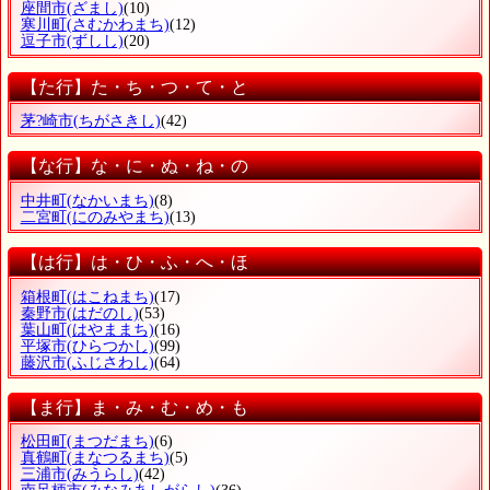
座間市
(ざまし)
(10)
寒川町
(さむかわまち)
(12)
逗子市
(ずしし)
(20)
【た行】た・ち・つ・て・と
茅?崎市
(ちがさきし)
(42)
【な行】な・に・ぬ・ね・の
中井町
(なかいまち)
(8)
二宮町
(にのみやまち)
(13)
【は行】は・ひ・ふ・へ・ほ
箱根町
(はこねまち)
(17)
秦野市
(はだのし)
(53)
葉山町
(はやままち)
(16)
平塚市
(ひらつかし)
(99)
藤沢市
(ふじさわし)
(64)
【ま行】ま・み・む・め・も
松田町
(まつだまち)
(6)
真鶴町
(まなつるまち)
(5)
三浦市
(みうらし)
(42)