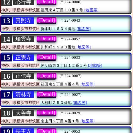
12
[Detail]
心行寺
[〒224-0006]
神奈川県横浜市都筑区
荏田東４丁目１０番１号
[地図等]
13
[Detail]
真照寺
[〒224-0043]
神奈川県横浜市都筑区
折本町１６０４番地
[地図等]
14
[Detail]
瑞雲寺
[〒224-0057]
神奈川県横浜市都筑区
川和町１５９３番地
[地図等]
15
[Detail]
正覺寺
[〒224-0033]
神奈川県横浜市都筑区
茅ケ崎東３丁目１２番１号
[地図等]
16
[Detail]
正信寺
[〒224-0007]
神奈川県横浜市都筑区
荏田南１丁目４番４号
[地図等]
17
[Detail]
清林寺
[〒224-0027]
神奈川県横浜市都筑区
大棚町２５０番地
[地図等]
18
[Detail]
大善寺
[〒224-0029]
神奈川県横浜市都筑区
南山田２丁目４番１号
[地図等]
19
[Detail]
長王寺
[〒224-0053]