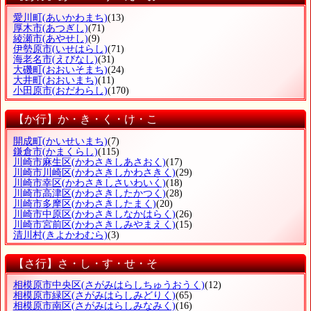
愛川町
(あいかわまち)
(13)
厚木市
(あつぎし)
(71)
綾瀬市
(あやせし)
(9)
伊勢原市
(いせはらし)
(71)
海老名市
(えびなし)
(31)
大磯町
(おおいそまち)
(24)
大井町
(おおいまち)
(11)
小田原市
(おだわらし)
(170)
【か行】か・き・く・け・こ
開成町
(かいせいまち)
(7)
鎌倉市
(かまくらし)
(115)
川崎市麻生区
(かわさきしあさおく)
(17)
川崎市川崎区
(かわさきしかわさきく)
(29)
川崎市幸区
(かわさきしさいわいく)
(18)
川崎市高津区
(かわさきしたかつく)
(28)
川崎市多摩区
(かわさきしたまく)
(20)
川崎市中原区
(かわさきしなかはらく)
(26)
川崎市宮前区
(かわさきしみやまえく)
(15)
清川村
(きよかわむら)
(3)
【さ行】さ・し・す・せ・そ
相模原市中央区
(さがみはらしちゅうおうく)
(12)
相模原市緑区
(さがみはらしみどりく)
(65)
相模原市南区
(さがみはらしみなみく)
(16)