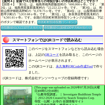
【質問４】全国で10万世帯当りの寺院が多いの市区町村はどこですか？
【回答４】「第1位」は、福島県相馬郡飯舘村の『600,000ヶ寺』です。「第
2位」は、福島県双葉郡葛尾村の『22,222.22ヶ寺』です。「第3位」は、和
歌山県伊都郡高野町の『8,378.75ヶ寺』です。「第4位」は、山梨県南巨摩
郡早川町の『5,933.68ヶ寺』です。「第5位」は、奈良県吉野郡黒滝村の
『4,501.61ヶ寺』です。全国の市区町村県別寺院ランキングの詳細は、下記
のボタンで確認できます。
市区町村別寺院数ランキング
寺院数順位(人口10万人当たり)
寺院数順位(面積100平方Km当たり)
スマートフォンではQRコードで読み込む
このページをスマートフォンなどから読み込む場合
は、上記の
QRコード
を読み取ると、このページの
ホームページが表示されます。
このQRコードは、
永久無料QRCode作成Tool
で作り
ました。
（QRコードは、株式会社デンソーウェーブの登録商標です）
[This page was uploaded on 2026年07月28日(火曜
日)08時52分46秒]
『仏教寺院調査』 ｜ Investigate Buddhism Temple
｜
2012-2026
Created by
Search Temples Corp.
寺院・仏閣・お寺の
全国情報サイト
≪お寺総合調査・
検索サイト≫