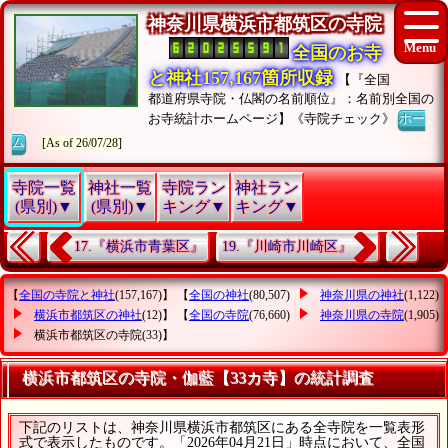
神奈川県横浜市都筑区の寺院
全国のお寺
と神社157,167箇所収録
【『全国
都道府県寺院・仏閣の名前順位』：名前別全国の
お寺統計ホームページ】《寺院チェック》
ホー
ム
[As of 26/07/28]
寺院一覧
神社一覧
寺院ラン
神社ラン
(県別)▼
(県別)▼
キング▼
キング▼
17.『横浜市青葉区』
19.『川崎市川崎区』
【
全国の寺院と神社
(157,167)】 【
全国の神社
(80,507)
神奈川県の神社
(1,122)
横浜市都筑区の神社
(12)】 【
全国の寺院
(76,660)
神奈川県の寺院
(1,905)
横浜市都筑区の寺院
(33)】
横浜市都筑区の寺院・伽藍【33カ寺】の統計調査
下記のリストは、神奈川県横浜市都筑区にある全寺院を一覧表形
式で表示したものです。「2026年04月21日」時点において、全国