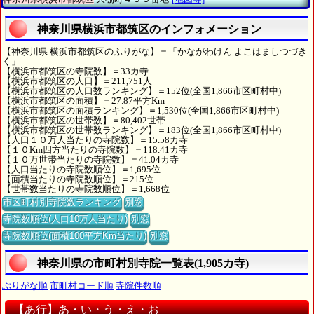
神奈川県横浜市都筑区のインフォメーション
【神奈川県 横浜市都筑区のふりがな】＝「かながわけん よこはましつづき
く」
【横浜市都筑区の寺院数】＝33カ寺
【横浜市都筑区の人口】＝211,751人
【横浜市都筑区の人口数ランキング】＝152位(全国1,866市区町村中)
【横浜市都筑区の面積】＝27.87平方Km
【横浜市都筑区の面積ランキング】＝1,530位(全国1,866市区町村中)
【横浜市都筑区の世帯数】＝80,402世帯
【横浜市都筑区の世帯数ランキング】＝183位(全国1,866市区町村中)
【人口１０万人当たりの寺院数】＝15.58カ寺
【１０Km四方当たりの寺院数】＝118.41カ寺
【１０万世帯当たりの寺院数】＝41.04カ寺
【人口当たりの寺院数順位】＝1,695位
【面積当たりの寺院数順位】＝215位
【世帯数当たりの寺院数順位】＝1,668位
市区町村別寺院数ランキング
別窓
寺院数順位(人口10万人当たり)
別窓
寺院数順位(面積100平方Km当たり)
別窓
神奈川県の市町村別寺院一覧表(1,905カ寺)
ぶりがな順
市町村コード順
寺院件数順
【あ行】あ・い・う・え・お