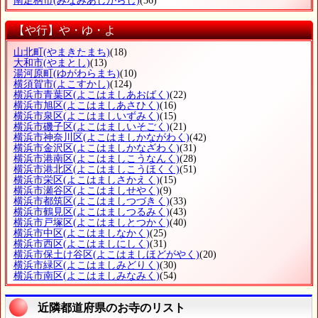
南足柄市
(みなみあしがらし)
(36)
【や行】や・ゆ・よ
山北町
(やまきたまち)
(18)
大和市
(やまとし)
(13)
湯河原町
(ゆがわらまち)
(10)
横須賀市
(よこすかし)
(124)
横浜市青葉区
(よこはましあおばく)
(22)
横浜市旭区
(よこはましあさひく)
(16)
横浜市泉区
(よこはましいずみく)
(15)
横浜市磯子区
(よこはましいそごく)
(21)
横浜市神奈川区
(よこはましかながわく)
(42)
横浜市金沢区
(よこはましかなざわく)
(31)
横浜市港南区
(よこはましこうなんく)
(28)
横浜市港北区
(よこはましこうほくく)
(51)
横浜市栄区
(よこはましさかえく)
(15)
横浜市瀬谷区
(よこはましせやく)
(9)
横浜市都筑区
(よこはましつづきく)
(33)
横浜市鶴見区
(よこはましつるみく)
(43)
横浜市戸塚区
(よこはましとつかく)
(40)
横浜市中区
(よこはましなかく)
(25)
横浜市西区
(よこはましにしく)
(31)
横浜市保土け谷区
(よこはましほどがやく)
(20)
横浜市緑区
(よこはましみどりく)
(30)
横浜市南区
(よこはましみなみく)
(54)
近隣都道府県のお寺のリスト