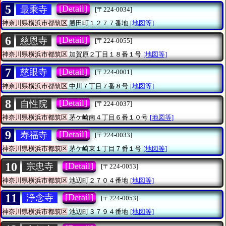
5
[Detail]
最乘寺
[〒224-0034]
神奈川県横浜市都筑区
勝田町１２７７番地
[地図等]
6
[Detail]
慈恩寺
[〒224-0055]
神奈川県横浜市都筑区
加賀原２丁目１８番１号
[地図等]
7
[Detail]
慈眼寺
[〒224-0001]
神奈川県横浜市都筑区
中川７丁目７番８号
[地図等]
8
[Detail]
自性院
[〒224-0037]
神奈川県横浜市都筑区
茅ケ崎南４丁目６番１０号
[地図等]
9
[Detail]
寿福寺
[〒224-0033]
神奈川県横浜市都筑区
茅ケ崎東１丁目７番１号
[地図等]
10
[Detail]
宗忠寺
[〒224-0053]
神奈川県横浜市都筑区
池辺町２７０４番地
[地図等]
11
[Detail]
浄念寺
[〒224-0053]
神奈川県横浜市都筑区
池辺町３７９４番地
[地図等]