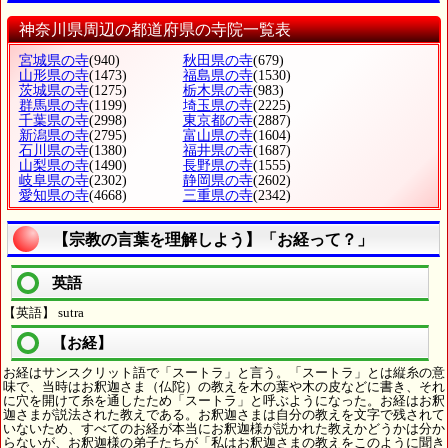
神奈川県周辺の都道府県の寺院一覧表
宮城県の寺
(940)
秋田県の寺
(679)
山形県の寺
(1473)
福島県の寺
(1530)
茨城県の寺
(1275)
栃木県の寺
(983)
群馬県の寺
(1199)
埼玉県の寺
(2225)
千葉県の寺
(2998)
東京都の寺
(2887)
新潟県の寺
(2795)
富山県の寺
(1604)
石川県の寺
(1380)
福井県の寺
(1687)
山梨県の寺
(1490)
長野県の寺
(1555)
岐阜県の寺
(2302)
静岡県の寺
(2602)
愛知県の寺
(4668)
三重県の寺
(2342)
【宗教の言葉を理解しよう】「お経って？」
英語
【英語】 sutra
【お経】
お経はサンスクリット語で「スートラ」と言う。「スートラ」とは縦糸の意
味で、当時はお釈迦さま（仏陀）の教えを木の葉や木の皮などに書き、それ
に穴を開けて糸を通したため「スートラ」と呼ぶようになった。お経はお釈
迦さまが説法された教えである。お釈迦さまは自分の教えを文字で残されて
いないため、すべてのお経が本当にお釈迦様が説かれた教えかどうかは分か
らないが、お釈迦様の弟子たちが「私はお釈迦さまの教えをこのように聞き