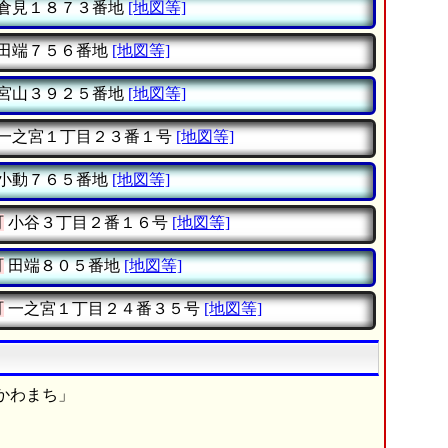
倉見１８７３番地
[地図等]
田端７５６番地
[地図等]
宮山３９２５番地
[地図等]
一之宮１丁目２３番１号
[地図等]
小動７６５番地
[地図等]
町
小谷３丁目２番１６号
[地図等]
町
田端８０５番地
[地図等]
町
一之宮１丁目２４番３５号
[地図等]
かわまち」