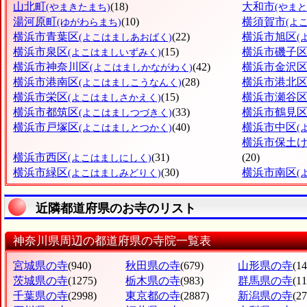
山北町
(18)
大和市
(やまきたまち)
(やまと
湯河原町
(10)
横須賀市
(ゆがわらまち)
(よ
横浜市青葉区
(22)
横浜市旭区
(よこはましあおばく)
(
横浜市泉区
(15)
横浜市磯子
(よこはましいずみく)
横浜市神奈川区
(42)
横浜市金沢
(よこはましかながわく)
横浜市港南区
(28)
横浜市港北
(よこはましこうなんく)
横浜市栄区
(15)
横浜市瀬谷
(よこはましさかえく)
横浜市都筑区
(33)
横浜市鶴見
(よこはましつづきく)
横浜市戸塚区
(40)
横浜市中区
(よこはましとつかく)
(
横浜市保土
横浜市西区
(31)
(20)
(よこはましにしく)
横浜市緑区
(30)
横浜市南区
(よこはましみどりく)
(
近隣都道府県のお寺のリスト
神奈川県周辺の都道府県の寺院一覧表
宮城県の寺
(940)
秋田県の寺
(679)
山形県の寺
(1
茨城県の寺
(1275)
栃木県の寺
(983)
群馬県の寺
(1
千葉県の寺
(2998)
東京都の寺
(2887)
新潟県の寺
(2