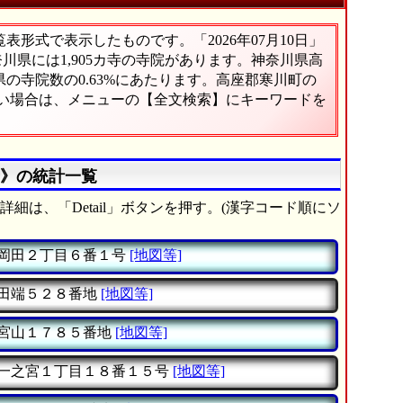
形式で表示したものです。「2026年07月10日」
奈川県には1,905カ寺の寺院があります。神奈川県高
の寺院数の0.63%にあたります。高座郡寒川町の
たい場合は、メニューの【全文検索】にキーワードを
寺》の統計一覧
詳細は、「Detail」ボタンを押す。(漢字コード順にソ
岡田２丁目６番１号
[地図等]
田端５２８番地
[地図等]
宮山１７８５番地
[地図等]
一之宮１丁目１８番１５号
[地図等]