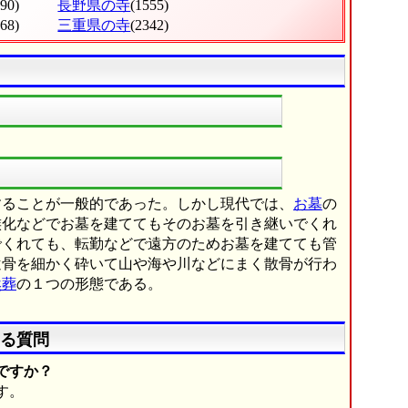
490)
長野県の寺
(1555)
668)
三重県の寺
(2342)
することが一般的であった。しかし現代では、
お墓
の
族化などでお墓を建ててもそのお墓を引き継いでくれ
でくれても、転勤などで遠方のためお墓を建てても管
遺骨を細かく砕いて山や海や川などにまく散骨が行わ
然葬
の１つの形態である。
る質問
ですか？
す。