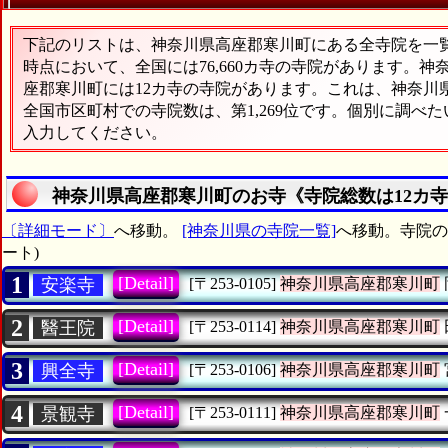
下記のリストは、神奈川県高座郡寒川町にある全寺院を一覧表
時点において、全国には76,660カ寺の寺院があります。神
座郡寒川町には12カ寺の寺院があります。これは、神奈川県
全国市区町村での寺院数は、第1,269位です。個別に調べ
入力してください。
神奈川県高座郡寒川町のお寺《寺院総数は12カ
〔詳細モード〕
へ移動。
[神奈川県の寺院一覧]
へ移動。寺院の
ート)
1
[Detail]
安楽寺
[〒253-0105]
神奈川県高座郡寒川町
2
[Detail]
醫王院
[〒253-0114]
神奈川県高座郡寒川町
3
[Detail]
興全寺
[〒253-0106]
神奈川県高座郡寒川町
4
[Detail]
景観寺
[〒253-0111]
神奈川県高座郡寒川町