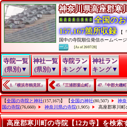
神奈川県高座郡
全国のお
157,167箇所収録
【
国中の寺院順位発信ホームペー
ーム
[As of 26/07/28]
寺院一覧
神社一覧
寺院ラン
神社ラン
(県別)▼
(県別)▼
キング▼
キング▼
1.『横浜市鶴見区』
45.『三浦郡葉山町』
47.『中郡大磯
【
全国の寺院と神社
(157,167)】 【
全国の神社
(80,507)
神奈
国の寺院
(76,660)
神奈川県の寺院
(1,905)
高座郡寒川町
高座郡寒川町の寺院【12カ寺】を検索