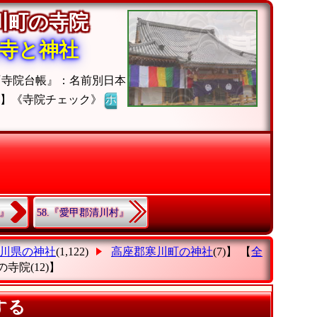
寒川町の寺院
寺と神社
『寺院台帳』：名前別日本
ジ】《寺院チェック》
ホ
町』
58.『愛甲郡清川村』
川県の神社
(1,122)
高座郡寒川町の神社
(7)】 【
全
の寺院
(12)】
する