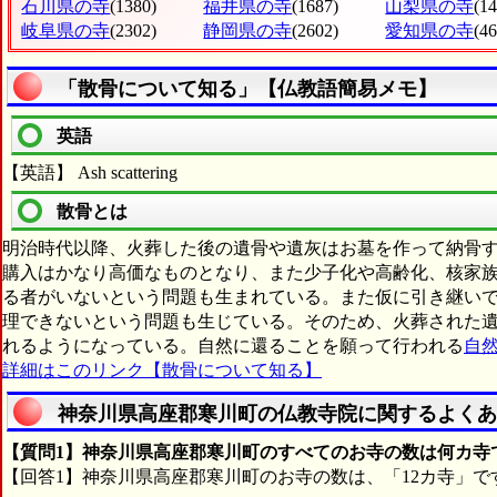
石川県の寺
(1380)
福井県の寺
(1687)
山梨県の寺
(1
岐阜県の寺
(2302)
静岡県の寺
(2602)
愛知県の寺
(4
「散骨について知る」【仏教語簡易メモ】
英語
【英語】 Ash scattering
散骨とは
明治時代以降、火葬した後の遺骨や遺灰はお墓を作って納骨
購入はかなり高価なものとなり、また少子化や高齢化、核家
る者がいないという問題も生まれている。また仮に引き継い
理できないという問題も生じている。そのため、火葬された
れるようになっている。自然に還ることを願って行われる
自
詳細はこのリンク【散骨について知る】
神奈川県高座郡寒川町の仏教寺院に関するよくあ
【質問1】神奈川県高座郡寒川町のすべてのお寺の数は何カ寺
【回答1】神奈川県高座郡寒川町のお寺の数は、「12カ寺」で