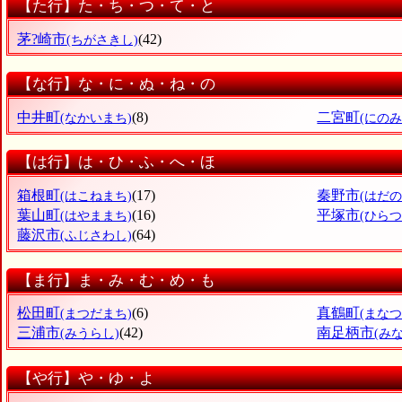
【た行】た・ち・つ・て・と
茅?崎市
(42)
(ちがさきし)
【な行】な・に・ぬ・ね・の
中井町
(8)
二宮町
(なかいまち)
(にの
【は行】は・ひ・ふ・へ・ほ
箱根町
(17)
秦野市
(はこねまち)
(はだの
葉山町
(16)
平塚市
(はやままち)
(ひらつ
藤沢市
(64)
(ふじさわし)
【ま行】ま・み・む・め・も
松田町
(6)
真鶴町
(まつだまち)
(まな
三浦市
(42)
南足柄市
(みうらし)
(み
【や行】や・ゆ・よ