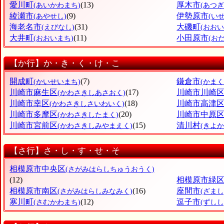
愛川町
(13)
厚木市
(あいかわまち)
(あつぎ
綾瀬市
(9)
伊勢原市
(あやせし)
(い
海老名市
(31)
大磯町
(えびなし)
(おお
大井町
(11)
小田原市
(おおいまち)
(お
【か行】か・き・く・け・こ
開成町
(7)
鎌倉市
(かいせいまち)
(かまく
川崎市麻生区
(17)
川崎市川崎
(かわさきしあさおく)
川崎市幸区
(18)
川崎市高津
(かわさきしさいわいく)
川崎市多摩区
(20)
川崎市中原
(かわさきしたまく)
川崎市宮前区
(15)
清川村
(かわさきしみやまえく)
(きよ
【さ行】さ・し・す・せ・そ
相模原市中央区
(さがみはらしちゅうおうく)
(12)
相模原市緑
相模原市南区
(16)
座間市
(さがみはらしみなみく)
(ざまし
寒川町
(12)
逗子市
(さむかわまち)
(ずしし