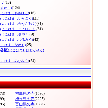
(13)
し)
(124)
こすかし)
(16)
よこはましあさひく)
区
(21)
(よこはましいそごく)
区
(31)
(よこはましかなざわく)
区
(51)
(よこはましこうほくく)
区
(9)
(よこはましせやく)
区
(43)
(よこはましつるみく)
(25)
よこはましなかく)
け谷区
(よこはましほどがやく)
(54)
よこはましみなみく)
473)
福島県の寺
(1530)
199)
埼玉県の寺
(2225)
795)
富山県の寺
(1604)