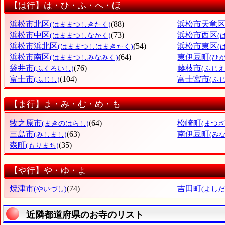
【は行】は・ひ・ふ・へ・ほ
浜松市北区
(88)
浜松市天竜
(はままつしきたく)
浜松市中区
(73)
浜松市西区
(はままつしなかく)
(
浜松市浜北区
(54)
浜松市東区
(はままつしはまきたく)
(
浜松市南区
(64)
東伊豆町
(はままつしみなみく)
(ひ
袋井市
(76)
藤枝市
(ふくろいし)
(ふじえ
富士市
(104)
富士宮市
(ふじし)
(ふ
【ま行】ま・み・む・め・も
牧之原市
(64)
松崎町
(まきのはらし)
(まつ
三島市
(63)
南伊豆町
(みしまし)
(み
森町
(35)
(もりまち)
【や行】や・ゆ・よ
焼津市
(74)
吉田町
(やいづし)
(よし
近隣都道府県のお寺のリスト