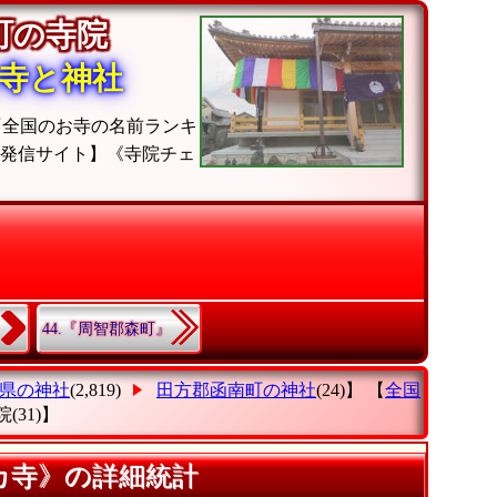
南町の寺院
寺と神社
『全国のお寺の名前ランキ
位発信サイト】《寺院チェ
44.『周智郡森町』
県の神社
(2,819)
田方郡函南町の神社
(24)】 【
全国
院
(31)】
カ寺》の詳細統計