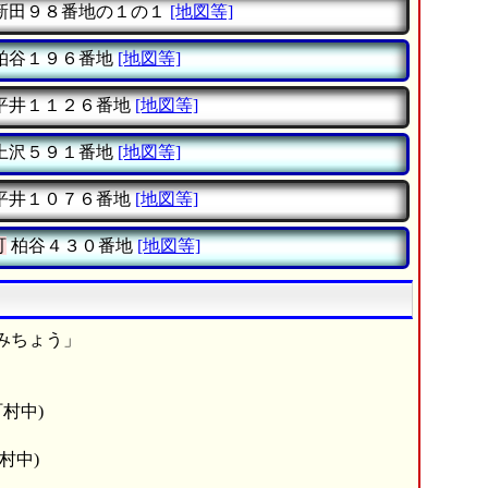
新田９８番地の１の１
[地図等]
柏谷１９６番地
[地図等]
平井１１２６番地
[地図等]
上沢５９１番地
[地図等]
平井１０７６番地
[地図等]
町
柏谷４３０番地
[地図等]
みちょう」
村中)
村中)