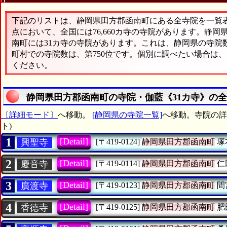
下記のリストは、静岡県田方郡函南町にある全寺院を一覧表形
点において、全国には76,660カ寺の寺院があります。静岡
南町には31カ寺の寺院があります。これは、静岡県の寺院数
町村での寺院数は、第750位です。個別に調べたい場合は
ください。
静岡県田方郡函南町の寺院・伽藍《31カ寺》の
〔詳細モード〕
へ移動。
[静岡県の寺院一覧]
へ移動。寺院の詳細
ト)
1
[Detail]
興聖寺
[〒419-0124]
静岡県田方郡函南町
塚
2
[Detail]
慶音寺
[〒419-0114]
静岡県田方郡函南町
仁
3
[Detail]
廣渡寺
[〒419-0123]
静岡県田方郡函南町
間
4
[Detail]
香徳寺
[〒419-0125]
静岡県田方郡函南町
肥