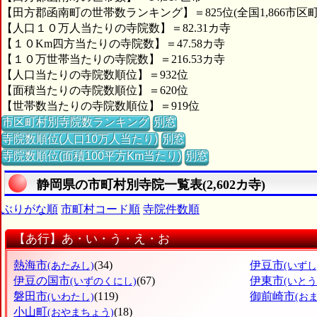
【田方郡函南町の世帯数ランキング】＝825位(全国1,866市区町
【人口１０万人当たりの寺院数】＝82.31カ寺
【１０Km四方当たりの寺院数】＝47.58カ寺
【１０万世帯当たりの寺院数】＝216.53カ寺
【人口当たりの寺院数順位】＝932位
【面積当たりの寺院数順位】＝620位
【世帯数当たりの寺院数順位】＝919位
市区町村別寺院数ランキング
別窓
寺院数順位(人口10万人当たり)
別窓
寺院数順位(面積100平方Km当たり)
別窓
静岡県の市町村別寺院一覧表(2,602カ寺)
ぶりがな順
市町村コード順
寺院件数順
【あ行】あ・い・う・え・お
熱海市
(34)
伊豆市
(あたみし)
(いずし
伊豆の国市
(67)
伊東市
(いずのくにし)
(いとう
磐田市
(119)
御前崎市
(いわたし)
(お
小山町
(18)
(おやまちょう)