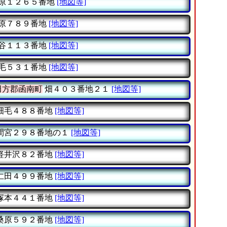
原１２６５番地
[地図等]
原７８９番地
[地図等]
谷１１３番地
[地図等]
毛５３１番地
[地図等]
田方郡函南町
畑４０３番地２１
[地図等]
畑毛４８８番地
[地図等]
間宮２９８番地の１
[地図等]
軽井沢８２番地
[地図等]
仁田４９９番地
[地図等]
塚本４４１番地
[地図等]
桑原５９２番地
[地図等]