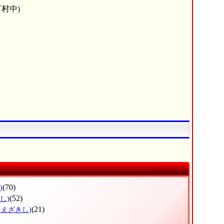
村中)
(70)
)
(52)
し)
(21)
まえざきし)