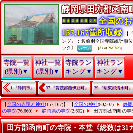
静岡県田方郡函
全国のお
157,167箇所収録
【
ング』：名前別全国寺院統計順
ック》
ホーム
[As of 26/07/28]
寺院一覧
神社一覧
寺院ラン
神社ラン
(県別)▼
(県別)▼
キング▼
キング▼
1.『静岡市』
37.『賀茂郡西伊豆町』
39.『駿東郡清水町』
【
全国の寺院と神社
(157,167)】 【
全国の神社
(80,507)
静岡
の寺院
(76,660)
静岡県の寺院
(2,602)
田方郡函南町の寺
田方郡函南町の寺院・本堂《総数は31