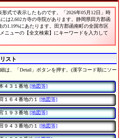
式で表示したものです。「2026年05月12日」時
県には2,602カ寺の寺院があります。静岡県田方郡函
の1.19%にあたります。田方郡函南町の全国市区
、メニューの【全文検索】にキーワードを入力して
全リスト
は、「Detail」ボタンを押す。(漢字コード順にソー
本４３１番地
[地図等]
田１６４番地の１
[地図等]
宮１９３番地
[地図等]
田９４３番地の１
[地図等]