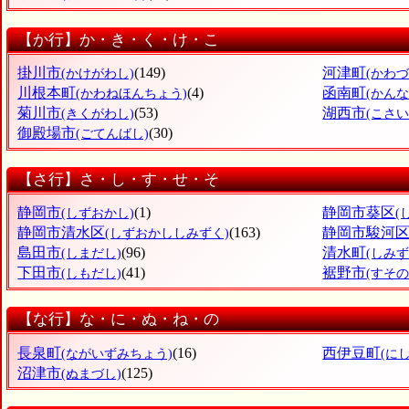
【か行】か・き・く・け・こ
掛川市
(149)
河津町
(かけがわし)
(かわ
川根本町
(4)
函南町
(かわねほんちょう)
(かん
菊川市
(53)
湖西市
(きくがわし)
(こさい
御殿場市
(30)
(ごてんばし)
【さ行】さ・し・す・せ・そ
静岡市
(1)
静岡市葵区
(しずおかし)
(
静岡市清水区
(163)
静岡市駿河
(しずおかししみずく)
島田市
(96)
清水町
(しまだし)
(しみ
下田市
(41)
裾野市
(しもだし)
(すその
【な行】な・に・ぬ・ね・の
長泉町
(16)
西伊豆町
(ながいずみちょう)
(に
沼津市
(125)
(ぬまづし)