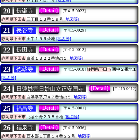
20
[Detail]
長楽寺
[〒415-0023]
静岡県下田市
三丁目１３番１９号
[地図等]
21
[Detail]
長谷寺
[〒415-0029]
静岡県下田市
田牛１５６番地
[地図等]
22
[Detail]
長田寺
[〒415-0012]
静岡県下田市
白浜１３２２番地の１
[地図等]
23
[Detail]
徳蔵寺
[〒415-0018]
静岡県下田市
西中２番地１
[地図等]
24
[Detail]
日蓮妙宗日妙山立正安国寺
[〒415-0012]
静岡県下田市
白浜字平戸４７番地の５
[地図等]
25
[Detail]
福昌寺
[〒415-0001]
静岡県下田市
北蕩ケ野２９８番地
[地図等]
26
[Detail]
福泉寺
[〒415-0036]
静岡県下田市
西本郷１丁目１４番２２号
[地図等]