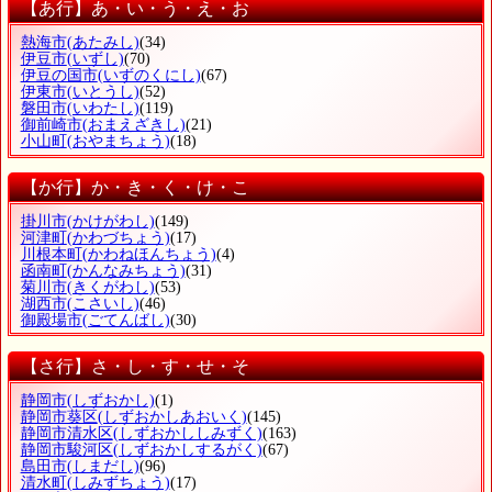
【あ行】あ・い・う・え・お
熱海市
(あたみし)
(34)
伊豆市
(いずし)
(70)
伊豆の国市
(いずのくにし)
(67)
伊東市
(いとうし)
(52)
磐田市
(いわたし)
(119)
御前崎市
(おまえざきし)
(21)
小山町
(おやまちょう)
(18)
【か行】か・き・く・け・こ
掛川市
(かけがわし)
(149)
河津町
(かわづちょう)
(17)
川根本町
(かわねほんちょう)
(4)
函南町
(かんなみちょう)
(31)
菊川市
(きくがわし)
(53)
湖西市
(こさいし)
(46)
御殿場市
(ごてんばし)
(30)
【さ行】さ・し・す・せ・そ
静岡市
(しずおかし)
(1)
静岡市葵区
(しずおかしあおいく)
(145)
静岡市清水区
(しずおかししみずく)
(163)
静岡市駿河区
(しずおかしするがく)
(67)
島田市
(しまだし)
(96)
清水町
(しみずちょう)
(17)