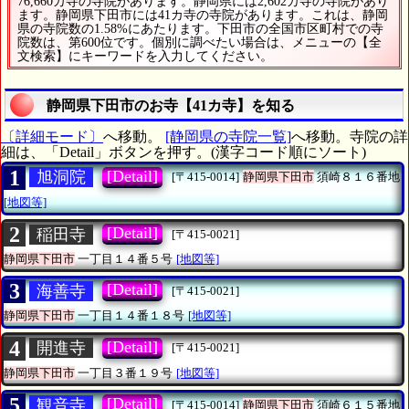
76,660カ寺の寺院があります。静岡県には2,602カ寺の寺院があり
ます。静岡県下田市には41カ寺の寺院があります。これは、静岡
県の寺院数の1.58%にあたります。下田市の全国市区町村での寺
院数は、第600位です。個別に調べたい場合は、メニューの【全
文検索】にキーワードを入力してください。
静岡県下田市のお寺【41カ寺】を知る
〔詳細モード〕
へ移動。
[静岡県の寺院一覧]
へ移動。寺院の詳
細は、「Detail」ボタンを押す。(漢字コード順にソート)
1
[Detail]
旭洞院
[〒415-0014]
静岡県下田市
須崎８１６番地
[地図等]
2
[Detail]
稲田寺
[〒415-0021]
静岡県下田市
一丁目１４番５号
[地図等]
3
[Detail]
海善寺
[〒415-0021]
静岡県下田市
一丁目１４番１８号
[地図等]
4
[Detail]
開進寺
[〒415-0021]
静岡県下田市
一丁目３番１９号
[地図等]
5
[Detail]
観音寺
[〒415-0014]
静岡県下田市
須崎６１５番地