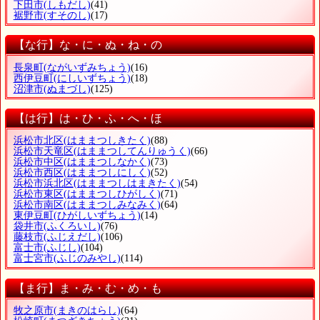
下田市
(しもだし)
(41)
裾野市
(すそのし)
(17)
【な行】な・に・ぬ・ね・の
長泉町
(ながいずみちょう)
(16)
西伊豆町
(にしいずちょう)
(18)
沼津市
(ぬまづし)
(125)
【は行】は・ひ・ふ・へ・ほ
浜松市北区
(はままつしきたく)
(88)
浜松市天竜区
(はままつしてんりゅうく)
(66)
浜松市中区
(はままつしなかく)
(73)
浜松市西区
(はままつしにしく)
(52)
浜松市浜北区
(はままつしはまきたく)
(54)
浜松市東区
(はままつしひがしく)
(71)
浜松市南区
(はままつしみなみく)
(64)
東伊豆町
(ひがしいずちょう)
(14)
袋井市
(ふくろいし)
(76)
藤枝市
(ふじえだし)
(106)
富士市
(ふじし)
(104)
富士宮市
(ふじのみやし)
(114)
【ま行】ま・み・む・め・も
牧之原市
(まきのはらし)
(64)