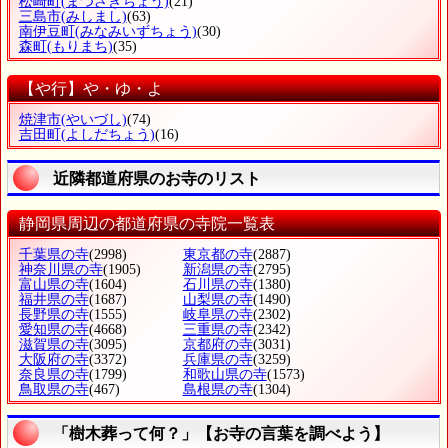
松崎町
(まつざきちょう)
(21)
三島市
(みしまし)
(63)
南伊豆町
(みなみいずちょう)
(30)
森町
(もりまち)
(35)
【や行】や・ゆ・よ
焼津市
(やいづし)
(74)
吉田町
(よしだちょう)
(16)
近隣都道府県のお寺のリスト
静岡県周辺の都道府県の寺院一覧表
千葉県の寺
(2998)
東京都の寺
(2887)
神奈川県の寺
(1905)
新潟県の寺
(2795)
富山県の寺
(1604)
石川県の寺
(1380)
福井県の寺
(1687)
山梨県の寺
(1490)
長野県の寺
(1555)
岐阜県の寺
(2302)
愛知県の寺
(4668)
三重県の寺
(2342)
滋賀県の寺
(3095)
京都府の寺
(3031)
大阪府の寺
(3372)
兵庫県の寺
(3259)
奈良県の寺
(1799)
和歌山県の寺
(1573)
鳥取県の寺
(467)
島根県の寺
(1304)
「樹木葬って何？」【お寺の言葉を調べよう】