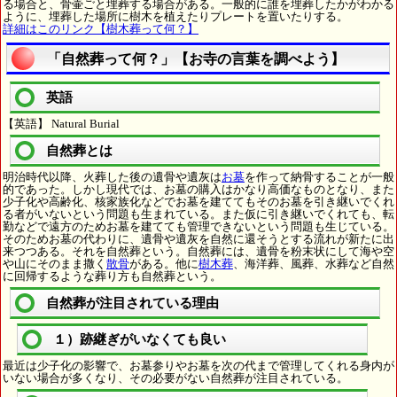
る場合と、骨壷ごと埋葬する場合がある。一般的に誰を埋葬したかがわかる
ように、埋葬した場所に樹木を植えたりプレートを置いたりする。
詳細はこのリンク【樹木葬って何？】
「自然葬って何？」【お寺の言葉を調べよう】
英語
【英語】 Natural Burial
自然葬とは
明治時代以降、火葬した後の遺骨や遺灰は
お墓
を作って納骨することが一般
的であった。しかし現代では、お墓の購入はかなり高価なものとなり、また
少子化や高齢化、核家族化などでお墓を建ててもそのお墓を引き継いでくれ
る者がいないという問題も生まれている。また仮に引き継いでくれても、転
勤などで遠方のためお墓を建てても管理できないという問題も生じている。
そのためお墓の代わりに、遺骨や遺灰を自然に還そうとする流れが新たに出
来つつある。それを自然葬という。自然葬には、遺骨を粉末状にして海や空
や山にそのまま撒く
散骨
がある。他に
樹木葬
、海洋葬、風葬、水葬など自然
に回帰するような葬り方も自然葬という。
自然葬が注目されている理由
１）跡継ぎがいなくても良い
最近は少子化の影響で、お墓参りやお墓を次の代まで管理してくれる身内が
いない場合が多くなり、その必要がない自然葬が注目されている。