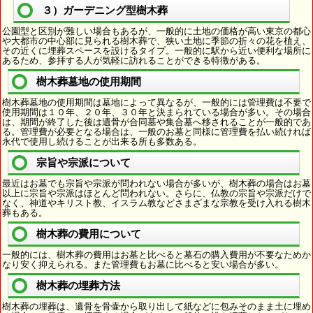
３）ガーデニング型樹木葬
公園型と区別が難しい場合もあるが、一般的に土地の価格が高い東京の都心
や大都市の中心部に見られる樹木葬で、狭い土地に季節の折々の花を植え、
その近くに埋葬スペースを設けるタイプ。一般的に駅から近い便利な場所に
あるため、参拝する人が気軽に訪れることができる特徴がある。
樹木葬墓地の使用期間
樹木葬墓地の使用期間は墓地によって異なるが、一般的には管理費は不要で
使用期間は１０年、２０年、３０年と決まられている場合が多い。その場合
は、期間が終了した後は遺骨が合同墓や集合墓へ移されることが一般的であ
る。管理費が必要となる場合は、一般のお墓と同様に管理費を払い続ければ
永代で使用し続けることが出来る所も多数ある。
宗旨や宗派について
最近はお墓でも宗旨や宗派が問われない場合が多いが、樹木葬の場合はお墓
以上に宗旨や宗派はほとんど問われない。さらに、仏教の宗旨や宗派だけで
なく、神道やキリスト教、イスラム教などさまざまな宗教を受け入れる樹木
葬もある。
樹木葬の費用について
一般的には、樹木葬の費用はお墓と比べると墓石の購入費用が不要なためか
なり安く抑えられる。また管理費もお墓に比べると安い場合が多い。
樹木葬の埋葬方法
樹木葬の埋葬は、遺骨を骨壷から取り出して紙などに包みそのまま土に埋め