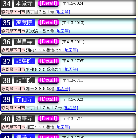
34
[Detail]
本覚寺
[〒415-0024]
静岡県下田市
四丁目３番１号
[地図等]
35
[Detail]
萬蔵院
[〒415-0015]
静岡県下田市
武ガ浜２番５号
[地図等]
36
[Detail]
満昌寺
[〒415-0011]
静岡県下田市
河内５３９番地の１
[地図等]
37
[Detail]
龍巣院
[〒413-0705]
静岡県下田市
箕作６２０番地の１
[地図等]
38
[Detail]
龍門院
[〒413-0711]
静岡県下田市
相玉３８６番地
[地図等]
39
[Detail]
了仙寺
[〒415-0023]
静岡県下田市
三丁目１２番１２号
[地図等]
40
[Detail]
蓮華寺
[〒413-0711]
静岡県下田市
相玉５３０番地
[地図等]
41
[Detail]
楞澤寺
[〒413-0716]