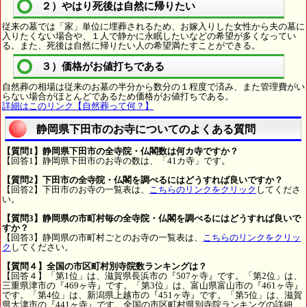
２）やはり死後は自然に帰りたい
従来の墓では「家」単位に埋葬されるため、お嫁入りした女性から夫の墓に
入りたくない場合や、１人で静かに永眠したいなどの希望が多くなってい
る。また、死後は自然に帰りたい人の希望満たすことができる。
３）価格がお値打ちである
自然葬の相場は従来のお墓の半分から数分の１程度で済み、また管理費がい
らない場合がほとんどであるため価格がお値打ちである。
詳細はこのリンク【自然葬って何？】
静岡県下田市のお寺についてのよくある質問
【質問1】静岡県下田市の全寺院・仏閣数は何カ寺ですか？
【回答1】静岡県下田市のお寺の数は、「41カ寺」です。
【質問2】下田市の全寺院・仏閣を調べるにはどうすれば良いですか？
【回答2】下田市のお寺の一覧表は、
こちらのリンクをクリック
してくださ
い。
【質問3】静岡県の市町村毎の全寺院・仏閣を調べるにはどうすれば良いで
すか？
【回答3】静岡県の市町村ごとのお寺の一覧表は、
こちらのリンクをクリッ
ク
してください。
【質問４】全国の市区町村別寺院数ランキングは？
【回答４】「第1位」は、滋賀県長浜市の『507ヶ寺』です。「第2位」は、
三重県津市の『469ヶ寺』です。「第3位」は、富山県富山市の『461ヶ寺』
です。「第4位」は、新潟県上越市の『451ヶ寺』です。「第5位」は、滋賀
県大津市の『441ヶ寺』です。全国の市区町村県別寺院ランキングの詳細