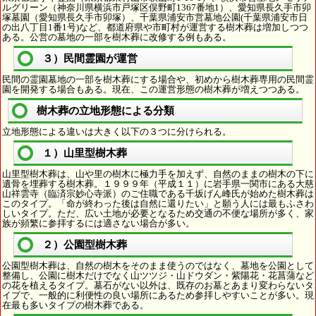
ルグリーン（神奈川県横浜市戸塚区俣野町1367番地1）、愛知県長久手市卯
塚墓園（愛知県長久手市卯塚）、千葉県浦安市営墓地公園(千葉県浦安市日
の出八丁目1番1号)など、都道府県や市町村が運営する樹木葬は増加しつつ
ある。公営の墓地の一部を樹木葬に改修する例もある。
３）民間霊園が運営
民間の霊園墓地の一部を樹木葬にする場合や、初めから樹木葬専用の民間霊
園を開発する場合もある。現在、この運営形態の樹木葬が増えつつある。
樹木葬の立地形態による分類
立地形態による違いは大きく以下の３つに分けられる。
１）山里型樹木葬
山里型樹木葬は、山や里の樹木に極力手を加えず、自然のままの樹木の下に
遺骨を埋葬する樹木葬。１９９９年（平成１１）に岩手県一関市にある大慈
山祥雲寺（臨済宗妙心寺派）のご住職である千坂げん峰氏が始めた樹木葬は
このタイプ。「命が終わった後は自然に還りたい」と願う人には最もふさわ
しいタイプ。ただ、広い土地が必要となるため交通の不便な場所が多く、家
族が頻繁に参拝するには適さない場合が多い。
２）公園型樹木葬
公園型樹木葬は、自然の樹木をそのまま使うのではなく、墓地を公園として
整備し、公園に樹木だけでなく山ツツジ・山ドウダン・紫陽花・花菖蒲など
の花を植えるタイプ。墓石がない以外は、既存のお墓とあまり変わらないタ
イプで、一般的に利便性の良い場所にあるため参拝しやすいことが多い。現
在最も多いタイプの樹木葬である。