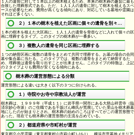
１人の遺骨に対して１本以上の樹木植えるため、本来の樹木葬の趣旨に最も
合致した埋葬形式である。ただ、１人１人の遺骨に対して樹木を植えるスペ
ースが必要なため、費用が高くなる傾向にあり、対応している墓地や霊園は
それほど多くない。
２）１本の樹木を植えた区画に個々の遺骨を別々に埋葬
１本の樹木を植えた大区画に、１人１人の遺骨を骨壺などに入れて個々の区
画に埋葬するタイプ。このタイプの樹木葬が一番多い。
３）複数人の遺骨を同じ区画に埋葬する
１つの納骨区画に複数の遺骨をまとめて共同で埋葬する。お墓の場合の合同
墓や集合墓に当たる。このタイプでは、複数の遺骨をまとめて納骨するた
め、埋葬後は遺骨を取り出すことが出来ません。このタイプの特徴は、上記
の２タイプよりも費用が安くなる傾向にある。
樹木葬の運営形態による分類
運営形態による違いは大きく以下の３つに分けられる。
１）寺院やお寺や宗教法人が運営
樹木葬は、１９９９年（平成１１）に岩手県一関市にある大慈山祥雲寺（臨
済宗妙心寺派）のご住職である千坂げん峰氏が荒廃していた里山を樹木葬墓
地にしたのが始まりとされ、樹木葬の始めのころはすべてがこの運営形態で
あった。現在でも樹木葬の運営形態の主流を占めている。
２）都道府県や市町村が運営
東京都立小平霊園（東京都東村山市萩山町1-16-1）、横浜市営墓地メモリア