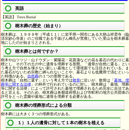
英語
【英語】 Trees Burial
樹木葬の歴史（始まり）
樹木葬は、１９９９年（平成１１）に岩手県一関市にある大慈山祥雲寺（臨
済宗妙心寺派）のご住職である千坂げん峰氏が荒廃していた里山を樹木葬墓
地にしたのが始まりとされる。
樹木葬とは何ですか？
樹木や山ツツジ・山ドウダン・紫陽花・花菖蒲などの花を墓石の代わりに墓
標とし、その下の土の中に遺骨を埋葬する形態。「遺骨が自然に還る」とい
う考え方で自然を壊さない新しい墓地として環境面でも注目されている。ま
た墓石がないため宗教に縛られないことや、墓石よりも低費用で済むといっ
た特徴がある。
自然葬
の１つの形態である。
樹木葬は「自然に還す」という考え方では
散骨
に近いが、散骨は「
墓地、埋
葬等に関する法律
」の枠外で行われているのに対し、樹木葬は「墓地、埋葬
等に関する法律」によって許可された墓地で埋葬されるため完全に合法であ
ると言える。そのため、樹木葬は各都道府県および市町村の地方公共団体の
許可をとった霊園や墓地に遺骨を埋葬する必要がある。
樹木葬の埋葬形式による分類
樹木葬には大きく３つの埋葬形式がある。
１）１人の遺骨に対して１本の樹木を植える