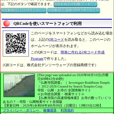
は、下記のボタンで確認できます。
市区町村別寺院数ランキング
寺院数順位(人口10万人当たり)
寺院数順位(面積100平方Km当たり)
QRCodeを使いスマートフォンで利用
このページをスマートフォンなどから読み込む場合
は、上記の
QRコード
を読み取ると、このページの
ホームページが表示されます。
このQRコードは、
簡単に作れるQRコード作成
Program
で作りました。
（QRコードは、株式会社デンソーウェーブの登録商標です）
[This page was uploaded on 2026年08月10日(月曜
日)09時42分46秒]
『仏教寺院調査』 ｜ Investigate Buddhism Temple
｜
2012-2026
Created by
Search Temples Corp.
寺院・仏閣・お寺の
全国情報サイト
≪お寺総合調査・
検索サイト≫
【仏教寺院の高速情報検索】
お寺の数っていくつ
あるの？－寺院・仏閣検索サイト全国版
【更新日時：2026年(令和08年)08月09日（日曜日）13時33分22秒】
プライバシー・ポリシー
、
稼働環境
、
利用規約