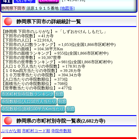
静岡県下田市
須原１９１５番地
[地図等]
静岡県下田市の詳細統計一覧
【静岡県 下田市のふりがな】＝「しずおかけん しもだし」
【下田市の寺院数】＝41カ寺
【下田市の人口】＝22,916人
【下田市の人口数ランキング】＝1,053位(全国1,866市区町村中)
【下田市の面積】＝104.38平方Km
【下田市の面積ランキング】＝955位(全国1,866市区町村中)
【下田市の世帯数】＝10,397世帯
【下田市の世帯数ランキング】＝981位(全国1,866市区町村中)
【人口１０万人当たりの寺院数】＝178.91カ寺
【１０Km四方当たりの寺院数】＝39.28カ寺
【１０万世帯当たりの寺院数】＝394.34カ寺
【人口当たりの寺院数順位】＝373位
【面積当たりの寺院数順位】＝708位
【世帯数当たりの寺院数順位】＝477位
市区町村別寺院数ランキング
別窓
寺院数順位(人口10万人当たり)
別窓
寺院数順位(面積100平方Km当たり)
別窓
静岡県の市町村別寺院一覧表(2,602カ寺)
ぶりがな順
市町村コード順
寺院件数順