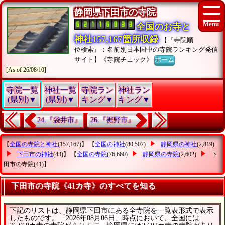
静岡県下田市の寺院
全国のお寺と
神社157,167箇所収録
【『寺院順
位検索』：名前別日本国中の寺院ランキング発信
サイト】《寺院チェック》
ホーム
[As of 26/08/10]
寺院一覧
神社一覧
寺院ラン
神社ラン
(県別)▼
(県別)▼
キング▼
キング▼
24.『袋井市』
26.『裾野市』
【
全国の寺院と神社
(157,167)】 【
全国の神社
(80,507)
静岡県の神社
(2,819)
下田市の神社
(43)】 【
全国の寺院
(76,660)
静岡県の寺院
(2,602)
下
田市の寺院
(41)】
下田市の寺院《41カ寺》のすべてを知る
下記のリストは、静岡県下田市にある全寺院を一覧表形式で表示
したものです。「2026年08月06日」時点において、全国には