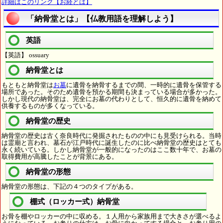
詳細はこのリンク【お経とは】
「納骨堂とは」【仏教用語を理解しよう】
英語
【英語】 ossuary
納骨堂とは
もともと納骨堂は
お墓
に遺骨を納骨するまでの間、一時的に遺骨を保管する
場所であった。そのため遺骨を預かる期間も決まっている場合が多かった。
しかし現代の納骨堂は、完全にお墓の代わりとして、恒久的に遺骨を納めて
供養するものが多くなっている。
納骨堂の歴史
納骨堂の歴史は古く奈良時代に発掘されたものの中にも見受けられる。当時
は霊廟と言われ、墓石が江戸時代に誕生したのに比べ納骨堂の歴史はとても
永く続いている。しかし納骨堂が一般的になったのはここ数十年で、お墓の
取得費用が高騰したことが背景にある。
納骨堂の形態
納骨堂の形態は、下記の４つのタイプがある。
棚式（ロッカー式）納骨堂
お骨を棚やロッカーの中に収める。１人用から家族用まで大きさが選べるよ