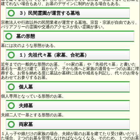
建てれない場合もあり、お墓のデザインに制約がある場合もある。
３）民間霊園が運営する墓地
宗教法人や行政以外の民間業者が運営する墓地。宗旨・宗派が自由であり、
バリアフリーの霊園や交通のアクセスが良い霊園が多い。
墓の形態
墓には次のような形態がある。
１）先祖代々墓（家墓、合祀墓）
近年までの一般的な形態のお墓。「○○家の墓」や「先祖代々墓」と書いた
墓石を一基だけ建て、親から子、子から孫へと家族の遺骨を一つのお墓に埋
葬する。お骨を納める度に墓誌か墓碑に法名や戒名を列記し、代々のお骨を
あわせてお参りするお墓。
個人墓
個人専用となっている形態のお墓。
夫婦墓
夫婦二人で一基とする形態のお墓。
両家墓
１人っ子や娘だけの家族の場合、夫婦が親のお墓を建てたり受け継いだりし
た場合、２つのお墓を管理しなければならなくなる。そのため、１つのお墓