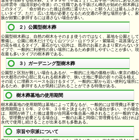
遺骨を埋葬する樹木葬。１９９９年（平成１１）に岩手県一関市にある大慈
山祥雲寺（臨済宗妙心寺派）のご住職である千坂げん峰氏が始めた樹木葬は
このタイプ。「命が終わった後は自然に還りたい」と願う人には最もふさわ
しいタイプ。ただ、広い土地が必要となるため交通の不便な場所が多く、家
族が頻繁に参拝するには適さない場合が多い。
２）公園型樹木葬
公園型樹木葬は、自然の樹木をそのまま使うのではなく、墓地を公園として
整備し、公園に樹木だけでなく山ツツジ・山ドウダン・紫陽花・花菖蒲など
の花を植えるタイプ。墓石がない以外は、既存のお墓とあまり変わらないタ
イプで、一般的に利便性の良い場所にあるため参拝しやすいことが多い。現
在最も多いタイプの樹木葬である。
３）ガーデニング型樹木葬
公園型と区別が難しい場合もあるが、一般的に土地の価格が高い東京の都心
や大都市の中心部に見られる樹木葬で、狭い土地に季節の折々の花を植え、
その近くに埋葬スペースを設けるタイプ。一般的に駅から近い便利な場所に
あるため、参拝する人が気軽に訪れることができる特徴がある。
樹木葬墓地の使用期間
樹木葬墓地の使用期間は墓地によって異なるが、一般的には管理費は不要で
使用期間は１０年、２０年、３０年と決まられている場合が多い。その場合
は、期間が終了した後は遺骨が合同墓や集合墓へ移されることが一般的であ
る。管理費が必要となる場合は、一般のお墓と同様に管理費を払い続ければ
永代で使用し続けることが出来る所も多数ある。
宗旨や宗派について