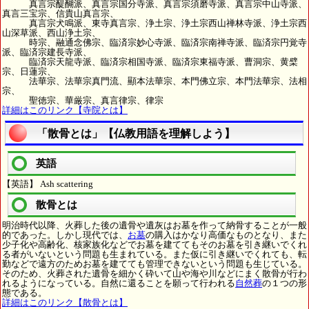
真言宗醍醐派、真言宗国分寺派、真言宗須磨寺派、真言宗中山寺派、
真言三宝宗、信貴山真言宗、
真言宗犬鳴派、東寺真言宗、浄土宗、浄土宗西山禅林寺派、浄土宗西
山深草派、西山浄土宗、
時宗、融通念佛宗、臨済宗妙心寺派、臨済宗南禅寺派、臨済宗円覚寺
派、臨済宗建長寺派、
臨済宗天龍寺派、臨済宗相国寺派、臨済宗東福寺派、曹洞宗、黄檗
宗、日蓮宗、
法華宗、法華宗真門流、顯本法華宗、本門佛立宗、本門法華宗、法相
宗、
聖徳宗、華厳宗、真言律宗、律宗
詳細はこのリンク【寺院とは】
「散骨とは」【仏教用語を理解しよう】
英語
【英語】 Ash scattering
散骨とは
明治時代以降、火葬した後の遺骨や遺灰はお墓を作って納骨することが一般
的であった。しかし現代では、
お墓
の購入はかなり高価なものとなり、また
少子化や高齢化、核家族化などでお墓を建ててもそのお墓を引き継いでくれ
る者がいないという問題も生まれている。また仮に引き継いでくれても、転
勤などで遠方のためお墓を建てても管理できないという問題も生じている。
そのため、火葬された遺骨を細かく砕いて山や海や川などにまく散骨が行わ
れるようになっている。自然に還ることを願って行われる
自然葬
の１つの形
態である。
詳細はこのリンク【散骨とは】