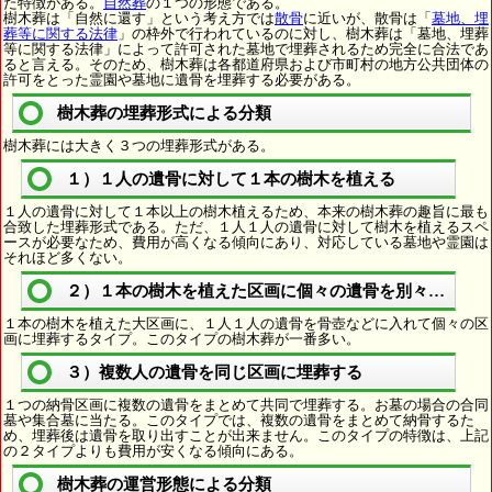
た特徴がある。
自然葬
の１つの形態である。
樹木葬は「自然に還す」という考え方では
散骨
に近いが、散骨は「
墓地、埋
葬等に関する法律
」の枠外で行われているのに対し、樹木葬は「墓地、埋葬
等に関する法律」によって許可された墓地で埋葬されるため完全に合法であ
ると言える。そのため、樹木葬は各都道府県および市町村の地方公共団体の
許可をとった霊園や墓地に遺骨を埋葬する必要がある。
樹木葬の埋葬形式による分類
樹木葬には大きく３つの埋葬形式がある。
１）１人の遺骨に対して１本の樹木を植える
１人の遺骨に対して１本以上の樹木植えるため、本来の樹木葬の趣旨に最も
合致した埋葬形式である。ただ、１人１人の遺骨に対して樹木を植えるスペ
ースが必要なため、費用が高くなる傾向にあり、対応している墓地や霊園は
それほど多くない。
２）１本の樹木を植えた区画に個々の遺骨を別々に埋葬
１本の樹木を植えた大区画に、１人１人の遺骨を骨壺などに入れて個々の区
画に埋葬するタイプ。このタイプの樹木葬が一番多い。
３）複数人の遺骨を同じ区画に埋葬する
１つの納骨区画に複数の遺骨をまとめて共同で埋葬する。お墓の場合の合同
墓や集合墓に当たる。このタイプでは、複数の遺骨をまとめて納骨するた
め、埋葬後は遺骨を取り出すことが出来ません。このタイプの特徴は、上記
の２タイプよりも費用が安くなる傾向にある。
樹木葬の運営形態による分類