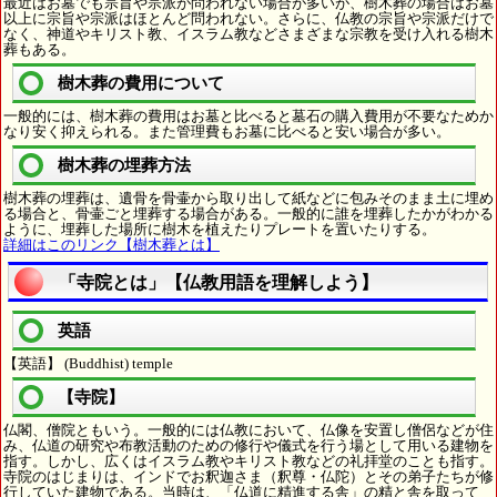
最近はお墓でも宗旨や宗派が問われない場合が多いが、樹木葬の場合はお墓
以上に宗旨や宗派はほとんど問われない。さらに、仏教の宗旨や宗派だけで
なく、神道やキリスト教、イスラム教などさまざまな宗教を受け入れる樹木
葬もある。
樹木葬の費用について
一般的には、樹木葬の費用はお墓と比べると墓石の購入費用が不要なためか
なり安く抑えられる。また管理費もお墓に比べると安い場合が多い。
樹木葬の埋葬方法
樹木葬の埋葬は、遺骨を骨壷から取り出して紙などに包みそのまま土に埋め
る場合と、骨壷ごと埋葬する場合がある。一般的に誰を埋葬したかがわかる
ように、埋葬した場所に樹木を植えたりプレートを置いたりする。
詳細はこのリンク【樹木葬とは】
「寺院とは」【仏教用語を理解しよう】
英語
【英語】 (Buddhist) temple
【寺院】
仏閣、僧院ともいう。一般的には仏教において、仏像を安置し僧侶などが住
み、仏道の研究や布教活動のための修行や儀式を行う場として用いる建物を
指す。しかし、広くはイスラム教やキリスト教などの礼拝堂のことも指す。
寺院のはじまりは、インドでお釈迦さま（釈尊・仏陀）とその弟子たちが修
行していた建物である。当時は、「仏道に精進する舎」の精と舎を取って