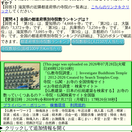
すか？
【回答3】滋賀県の近隣都道府県の寺院の一覧表は、
こちらのリンクをクリ
ック
してください。
【質問４】全国の都道府県別寺院数ランキングは？
【回答４】「第1位」は、愛知県の『4,668ヶ寺』です。「第2位」は、大阪
府の『3,372ヶ寺』です。「第3位」は、兵庫県の『3,259ヶ寺』です。「第4
位」は、滋賀県の『3,095ヶ寺』です。「第5位」は、京都府の『3,031ヶ
寺』です。全国の都道府県別寺院ランキングの詳細は、下記のボタンで確認
できます。
都道府県別寺院数ランキング
寺院数順位(人口10万人当たり)
寺院数順位(面積100平方Km当たり)
[This page was uploaded on 2026年07月28日(火曜
日)08時52分16秒]
『仏教寺院調査』 ｜ Investigate Buddhism Temple
｜
2012-2026
Created by
Search Temples Corp.
寺院・仏閣・お寺の
全国情報サイト
≪お寺総合調査・
検索サイト≫
【仏教建築・日本の伝統建築を検索する】
お寺の
数っていくつあるの？－寺院・仏閣検索サイト全国版
【更新日時：2026年(令和08年)07月27日（月曜日）17時26分38秒】
プライバシー・ポリシー
、
稼働環境
、
利用規約
【仏教キーワード】：御魂抜き；分骨；寺院墓地；年忌法要；個人墓；仏恩；檀家；
宗派；戒名；法会；法事；仏縁；樹木葬；倶会一処；開眼供養；納骨堂；帰依；角柱
塔婆；合祀墓；御魂入れ；墓相；お施餓鬼；お盆；墓じまい；本堂・お堂・御々堂；
副葬品；祭祀；埋葬許可証；自然葬；合葬墓
クリックして追加情報を開く