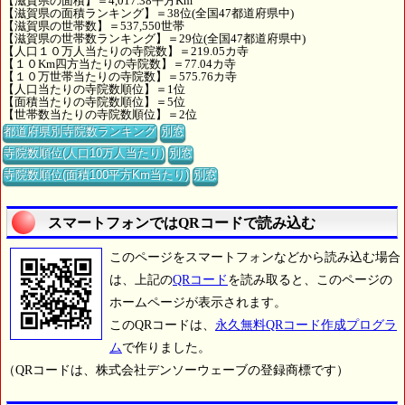
【滋賀県の面積】＝4,017.38平方Km
【滋賀県の面積ランキング】＝38位(全国47都道府県中)
【滋賀県の世帯数】＝537,550世帯
【滋賀県の世帯数ランキング】＝29位(全国47都道府県中)
【人口１０万人当たりの寺院数】＝219.05カ寺
【１０Km四方当たりの寺院数】＝77.04カ寺
【１０万世帯当たりの寺院数】＝575.76カ寺
【人口当たりの寺院数順位】＝1位
【面積当たりの寺院数順位】＝5位
【世帯数当たりの寺院数順位】＝2位
都道府県別寺院数ランキング
別窓
寺院数順位(人口10万人当たり)
別窓
寺院数順位(面積100平方Km当たり)
別窓
スマートフォンではQRコードで読み込む
このページをスマートフォンなどから読み込む場合
は、上記の
QRコード
を読み取ると、このページの
ホームページが表示されます。
このQRコードは、
永久無料QRコード作成プログラ
ム
で作りました。
（QRコードは、株式会社デンソーウェーブの登録商標です）