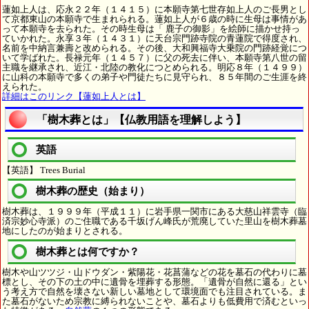
蓮如上人は、応永２２年（１４１５）に本願寺第七世存如上人のご長男とし
て京都東山の本願寺で生まれられる。蓮如上人が６歳の時に生母は事情があ
って本願寺を去られた。その時生母は「 鹿子の御影」を絵師に描かせ持っ
ていかれた。永享３年（１４３１）に天台宗門跡寺院の青蓮院で得度され、
名前を中納言兼壽と改められる。その後、大和興福寺大乗院の門跡経覚につ
いて学ばれた。長禄元年（１４５７）に父の死去に伴い、本願寺第八世の留
主職を継承され、近江・北陸の教化につとめられる。明応８年（１４９９）
に山科の本願寺で多くの弟子や門徒たちに見守られ、８５年間のご生涯を終
えられた。
詳細はこのリンク【蓮如上人とは】
「樹木葬とは」【仏教用語を理解しよう】
英語
【英語】 Trees Burial
樹木葬の歴史（始まり）
樹木葬は、１９９９年（平成１１）に岩手県一関市にある大慈山祥雲寺（臨
済宗妙心寺派）のご住職である千坂げん峰氏が荒廃していた里山を樹木葬墓
地にしたのが始まりとされる。
樹木葬とは何ですか？
樹木や山ツツジ・山ドウダン・紫陽花・花菖蒲などの花を墓石の代わりに墓
標とし、その下の土の中に遺骨を埋葬する形態。「遺骨が自然に還る」とい
う考え方で自然を壊さない新しい墓地として環境面でも注目されている。ま
た墓石がないため宗教に縛られないことや、墓石よりも低費用で済むといっ