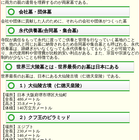
に両方の親の遺骨を埋葬するのが両家墓である。
会社墓・団体墓
会社や団体に貢献した人のために、それらの会社や団体がつくった墓
永代供養墓(合同墓・集合墓)
寺院が責任をもって永代に渡ってご供養と管理を行なっていく墓地のこと
で、他の人と同じお墓に納骨されるため合同墓や集合墓とも呼ばれる。永代
供養墓は、跡継ぎがいなくなっても永代供養をしてもらうことが可能であ
り、永代使用料や管理費が比較的安い利点がある。また、宗旨や宗派などの
制約が少ないことも特徴である。
世界三大陵墓とは - 世界最長のお墓は日本にある
世界最長のお墓は、日本にある大仙陵古墳（仁徳天皇陵）である。
１）大仙陵古墳（仁徳天皇陵）
【場所】日本 大阪府堺市堺区大仙町
【全長】486メートル
【高さ】35.8メートル
【体積】140万立方メートル
２）クフ王のピラミッド
【場所】エジプト
【全長】230メートル
【高さ】146メートル
【体積】260万立方メートル