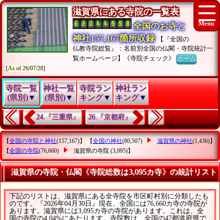
滋賀県にある寺院の一覧表
全国のお寺と
神社157,167箇所収録
【『全国の
仏教寺院総覧』：名前別全国の仏閣・寺院統計一
覧ホームページ】《寺院チェック》
ホーム
[As of 26/07/28]
寺院一覧
神社一覧
寺院ラン
神社ラン
(県別)▼
(県別)▼
キング▼
キング▼
24.『三重県』
26.『京都府』
【
全国の寺院と神社
(157,167)】 【
全国の神社
(80,507)
滋賀県の神社
(1,436)】
【
全国の寺院
(76,660)
滋賀県の寺院
(3,095)】
滋賀県の寺院・仏閣《寺院総数は3,095カ寺》の統計リスト
下記のリストは、滋賀県にある全寺院を市区町村別に分類したも
のです。『2026年04月30日』現在、全国には76,660カ寺の寺院が
あります。滋賀県には3,095カ寺の寺院があります。これは、全
国の寺院の4.04%にあたります。寺院数は、全国の47都道府県で