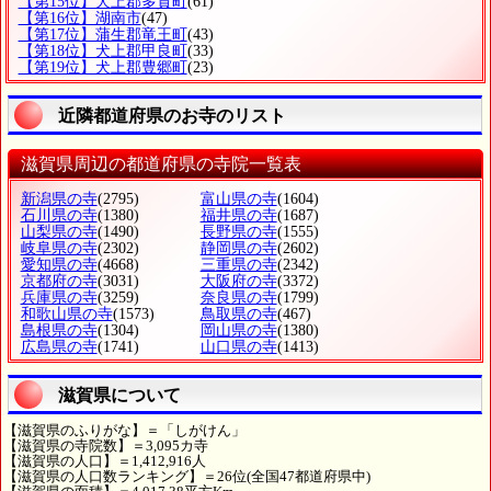
【第15位】犬上郡多賀町
(61)
【第16位】湖南市
(47)
【第17位】蒲生郡竜王町
(43)
【第18位】犬上郡甲良町
(33)
【第19位】犬上郡豊郷町
(23)
近隣都道府県のお寺のリスト
滋賀県周辺の都道府県の寺院一覧表
新潟県の寺
(2795)
富山県の寺
(1604)
石川県の寺
(1380)
福井県の寺
(1687)
山梨県の寺
(1490)
長野県の寺
(1555)
岐阜県の寺
(2302)
静岡県の寺
(2602)
愛知県の寺
(4668)
三重県の寺
(2342)
京都府の寺
(3031)
大阪府の寺
(3372)
兵庫県の寺
(3259)
奈良県の寺
(1799)
和歌山県の寺
(1573)
鳥取県の寺
(467)
島根県の寺
(1304)
岡山県の寺
(1380)
広島県の寺
(1741)
山口県の寺
(1413)
滋賀県について
【滋賀県のふりがな】＝「しがけん」
【滋賀県の寺院数】＝3,095カ寺
【滋賀県の人口】＝1,412,916人
【滋賀県の人口数ランキング】＝26位(全国47都道府県中)