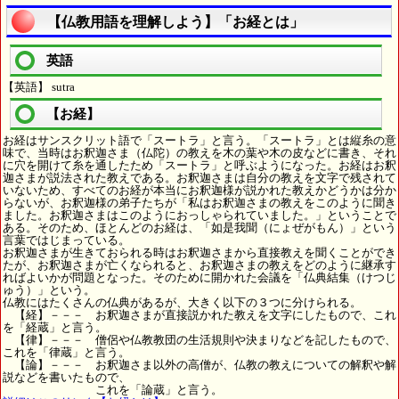
【仏教用語を理解しよう】「お経とは」
英語
【英語】 sutra
【お経】
お経はサンスクリット語で「スートラ」と言う。「スートラ」とは縦糸の意
味で、当時はお釈迦さま（仏陀）の教えを木の葉や木の皮などに書き、それ
に穴を開けて糸を通したため「スートラ」と呼ぶようになった。お経はお釈
迦さまが説法された教えである。お釈迦さまは自分の教えを文字で残されて
いないため、すべてのお経が本当にお釈迦様が説かれた教えかどうかは分か
らないが、お釈迦様の弟子たちが「私はお釈迦さまの教えをこのように聞き
ました。お釈迦さまはこのようにおっしゃられていました。」ということで
ある。そのため、ほとんどのお経は、「如是我聞（にょぜがもん）」という
言葉ではじまっている。
お釈迦さまが生きておられる時はお釈迦さまから直接教えを聞くことができ
たが、お釈迦さまが亡くなられると、お釈迦さまの教えをどのように継承す
ればよいかが問題となった。そのために開かれた会議を「仏典結集（けつじ
ゅう）」という。
仏教にはたくさんの仏典があるが、大きく以下の３つに分けられる。
【経】－－－ お釈迦さまが直接説かれた教えを文字にしたもので、これ
を「経蔵」と言う。
【律】－－－ 僧侶や仏教教団の生活規則や決まりなどを記したもので、
これを「律蔵」と言う。
【論】－－－ お釈迦さま以外の高僧が、仏教の教えについての解釈や解
説などを書いたもので、
これを「論蔵」と言う。