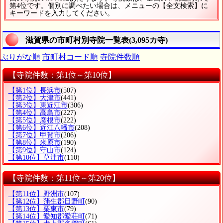
第4位です。個別に調べたい場合は、メニューの【全文検索】に
キーワードを入力してください。
滋賀県の市町村別寺院一覧表(3,095カ寺)
ぶりがな順
市町村コード順
寺院件数順
【寺院件数：第1位～第10位】
【第1位】長浜市
(507)
【第2位】大津市
(441)
【第3位】東近江市
(306)
【第4位】高島市
(227)
【第5位】彦根市
(222)
【第6位】近江八幡市
(208)
【第7位】甲賀市
(206)
【第8位】米原市
(190)
【第9位】守山市
(124)
【第10位】草津市
(110)
【寺院件数：第11位～第20位】
【第11位】野洲市
(107)
【第12位】蒲生郡日野町
(90)
【第13位】栗東市
(79)
【第14位】愛知郡愛荘町
(71)