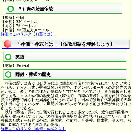
３）秦の始皇帝陵
【場所】中国
【全長】350メートル
【高さ】76メートル
【体積】300万立方メートル
詳細はこのリンク【お墓とは】
「葬儀・葬式とは」【仏教用語を理解しよう】
英語
【英語】 Funeral
葬儀・葬式の歴史
葬儀の歴史は古く旧石器時代には簡単な葬儀と埋葬が行われていたと考え
られる。もっとも古い葬儀は数万年前で、ネアンデルタール人の洞窟内の遺
跡からは、多くの骨の化石が副葬品と共に発見されており、また葬儀らしき
跡もある。日本の葬儀の歴史は縄文時代で、当時の遺跡には腕を曲げて体を
負った状態で葬られた屈葬が発見されている。日本では現在仏教葬儀で火葬
が主流になっているが、７世紀以前の仏教が伝来する前は土葬が当たり前で
あったようである。
以前は葬儀・葬式は自宅で行われることが多かったが、 近年は葬儀場や
斎場が整備されてほとんどの葬儀が葬儀場や斎場で執り行われている。また
葬儀の形式も一般葬以外に、家族葬、生前葬、音楽葬、自由葬、個人葬、密
葬、直葬などさまざまな形がある。
詳細はこのリンク【葬儀・葬式とは】