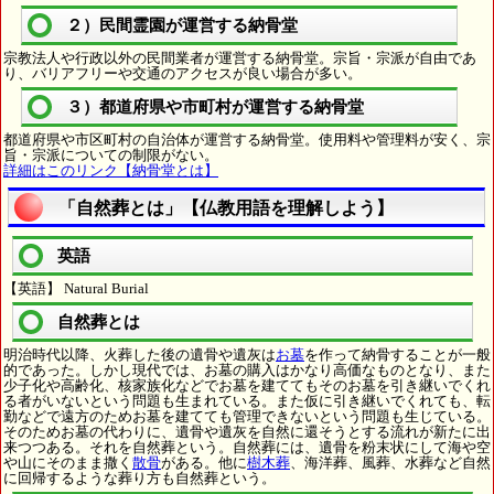
２）民間霊園が運営する納骨堂
宗教法人や行政以外の民間業者が運営する納骨堂。宗旨・宗派が自由であ
り、バリアフリーや交通のアクセスが良い場合が多い。
３）都道府県や市町村が運営する納骨堂
都道府県や市区町村の自治体が運営する納骨堂。使用料や管理料が安く、宗
旨・宗派についての制限がない。
詳細はこのリンク【納骨堂とは】
「自然葬とは」【仏教用語を理解しよう】
英語
【英語】 Natural Burial
自然葬とは
明治時代以降、火葬した後の遺骨や遺灰は
お墓
を作って納骨することが一般
的であった。しかし現代では、お墓の購入はかなり高価なものとなり、また
少子化や高齢化、核家族化などでお墓を建ててもそのお墓を引き継いでくれ
る者がいないという問題も生まれている。また仮に引き継いでくれても、転
勤などで遠方のためお墓を建てても管理できないという問題も生じている。
そのためお墓の代わりに、遺骨や遺灰を自然に還そうとする流れが新たに出
来つつある。それを自然葬という。自然葬には、遺骨を粉末状にして海や空
や山にそのまま撒く
散骨
がある。他に
樹木葬
、海洋葬、風葬、水葬など自然
に回帰するような葬り方も自然葬という。