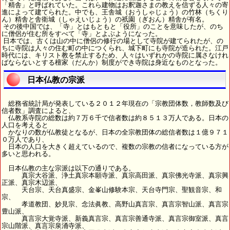
「精舎」と呼ばれていた。これら建物はお釈迦さまの教えを信ずる人々の寄
進によって建てられた。中でも、王舎城（おうしゃじょう）の竹林（ちくり
ん）精舎と舎衛城（しゃえいじょう）の祇園（ぎおん）精舎が有名。
その後中国では、「寺」とはもともと「役所」のことを意味したが、のち
に僧侶が住む所をすべて「寺」とよぶようになった。
日本では、古くは山の中に僧侶の修行の場として寺院が建てられたが、の
ちに寺院は人々の住む町の中につくられ、城下町にも寺院が造られた。江戸
時代には、キリスト教を禁止するため、人々はいずれかの寺院に属さなけれ
ばならないとする檀家（だんか）制度ができ寺院は身近なものとなった。
日本仏教の宗派
総務省統計局が発表している２０１２年現在の「宗教団体数，教師数及び
信者数」調査によると、
仏教系寺院の総数は約７万６千で信者数は約８５１３万人である。日本の
人口を考えると
かなりの数が仏教徒となるが、日本の全宗教団体の総信者数は１億９７１
０万人であり、
日本の人口を大きく超えているので、複数の宗教の信者になっている方が
多いと思われる。
日本仏教の主な宗派は以下の通りである。
真宗大谷派、浄土真宗本願寺派、真宗高田派、真宗佛光寺派、真宗興
正派、真宗木辺派、
天台宗、天台真盛宗、金峯山修験本宗、天台寺門宗、聖観音宗、和
宗、
孝道教団、妙見宗、念法眞教、高野山真言宗、真言宗智山派、真言宗
豊山派、
真言宗大覚寺派、新義真言宗、真言宗善通寺派、真言宗御室派、真言
宗山階派、真言宗泉涌寺派、