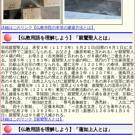
詳細はこのリンク【仏教寺院の本堂の建築方法とは】
【仏教用語を理解しよう】「親鸞聖人とは」
宗祖親鸞聖人は、承安３年（１１７３年）５月２１日(旧暦の４月１日)に京
都の日野でご誕生になられる。お父さま（藤原有範と言われる）が親鸞聖人
が４歳の時に、お母さま（吉光御前と言われる）が８歳の時にご逝去され
る。治承５年（１１８１年）親鸞聖人が９歳の時に、慈円の下で出家得度さ
れ、比叡山天台宗の僧となられる。建仁元年（１２０１年）の春頃、親鸞聖
人は比叡山を下山され、六角堂に百日参籠される。その後、吉水の法然上人
の下で信心決定され、弟子となられる。建永２年（１２０７年）、後鳥羽上
皇の怒りに触れ、専修念仏の禁止と西意善綽房・性願房・住蓮房・安楽房遵
西の４名を死罪、法然上人ならびに親鸞聖人を含む７名の弟子が流罪に処せ
られる。 建暦元年（１２１１年）流罪より５年後、親鸞聖人の流罪が許さ
れる。建保２年（１２１４年）東国での布教活動のため、性信などの門弟と
共に越後を出発し、常陸国に向かう。親鸞聖人が６０歳を過ぎた頃、京都に
帰京される。その後は著作活動に励まられ、「教行信証」、「浄土和讃」、
「高僧和讃」、「唯信鈔文意」、「尊号真像銘文」「愚禿鈔」、「入出二門
偈」「四十八誓願」、「正像末和讃」「一念多念文意」などを著作される。
旧暦の弘長２年（１２６２年）１１月２８日（新暦の１２６３年１月１６
日）親鸞聖人は９０歳で入滅される。
詳細はこのリンク【親鸞聖人とは】
【仏教用語を理解しよう】「蓮如上人とは」