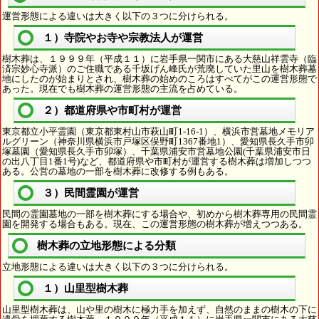
運営形態による違いは大きく以下の３つに分けられる。
１）寺院やお寺や宗教法人が運営
樹木葬は、１９９９年（平成１１）に岩手県一関市にある大慈山祥雲寺（臨
済宗妙心寺派）のご住職である千坂げん峰氏が荒廃していた里山を樹木葬墓
地にしたのが始まりとされ、樹木葬の始めのころはすべてがこの運営形態で
あった。現在でも樹木葬の運営形態の主流を占めている。
２）都道府県や市町村が運営
東京都立小平霊園（東京都東村山市萩山町1-16-1）、横浜市営墓地メモリア
ルグリーン（神奈川県横浜市戸塚区俣野町1367番地1）、愛知県長久手市卯
塚墓園（愛知県長久手市卯塚）、千葉県浦安市営墓地公園(千葉県浦安市日
の出八丁目1番1号)など、都道府県や市町村が運営する樹木葬は増加しつつ
ある。公営の墓地の一部を樹木葬に改修する例もある。
３）民間霊園が運営
民間の霊園墓地の一部を樹木葬にする場合や、初めから樹木葬専用の民間霊
園を開発する場合もある。現在、この運営形態の樹木葬が増えつつある。
樹木葬の立地形態による分類
立地形態による違いは大きく以下の３つに分けられる。
１）山里型樹木葬
山里型樹木葬は、山や里の樹木に極力手を加えず、自然のままの樹木の下に