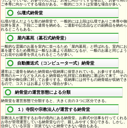
うになっている。お参りの仕方は、お骨に向かってする場合と、お参り用の
ご本尊に向かってする場合がある。一般的にコストは安価な場合が多い。
仏壇式納骨堂
仏壇が並んだような形の納骨堂で、一般的には上段は仏壇でありご本尊や御
位牌を置き、下段にご遺骨を納める。ご遺影や記念品などの副葬品を納めら
れるところもある。
屋内墓苑（墓石式納骨堂）
一般的な霊園のお墓を室内に並べるため「屋内墓苑」と呼ばれる。室内にお
墓を建てるため費用は一般なお墓より高額になるが、一般のお墓と同じよう
にお花やお線香を供えられるところが多い。
自動搬送式（コンピューター式）納骨堂
通常はご遺骨を納めた納骨箱が収納庫に保管されている。お参りする時は、
専用のカードなどを入れると納骨箱が礼拝室に自動的に運ばれて来て、その
ご遺骨や御位牌に対してお参りする。収納庫には何千もの納骨箱が収納でき
るので、コストはお墓より安い場合が多い。
納骨堂の運営形態による分類
納骨堂を運営形態で分類すると、大きく次の３つに区分できる。
１）寺院や宗教法人が運営する納骨堂
宗教法人が運営するお寺の境内にある納骨堂。お葬式や法事を行ってくれる
お寺が管理運営している納骨堂なので、親しみやすく安心できる。しかし、
信仰している宗旨・宗派でないと納骨できない場合もある。