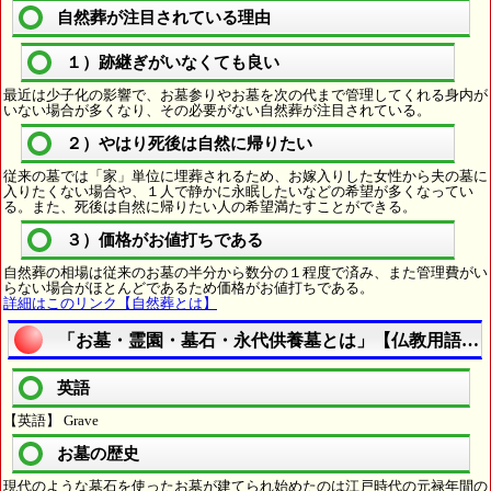
自然葬が注目されている理由
１）跡継ぎがいなくても良い
最近は少子化の影響で、お墓参りやお墓を次の代まで管理してくれる身内が
いない場合が多くなり、その必要がない自然葬が注目されている。
２）やはり死後は自然に帰りたい
従来の墓では「家」単位に埋葬されるため、お嫁入りした女性から夫の墓に
入りたくない場合や、１人で静かに永眠したいなどの希望が多くなってい
る。また、死後は自然に帰りたい人の希望満たすことができる。
３）価格がお値打ちである
自然葬の相場は従来のお墓の半分から数分の１程度で済み、また管理費がい
らない場合がほとんどであるため価格がお値打ちである。
詳細はこのリンク【自然葬とは】
「お墓・霊園・墓石・永代供養墓とは」【仏教用語を
英語
【英語】 Grave
お墓の歴史
現代のような墓石を使ったお墓が建てられ始めたのは江戸時代の元禄年間の