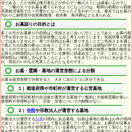
頃である。ただ当時は権力者などが中心で一般の人々には縁遠いものでし
た。一般の人々がお墓を建てられるようになったのは、昭和の初期から戦後
高度経済成長で人々が豊かになってからだと言われている。最近ではお墓の
代わりに納骨堂や自然葬(散骨、樹木葬、海洋葬)なども見られる。
お墓詣りの目的とは
多くの方がお墓参りの目的はご先祖さまに会いに行くことであり、お墓の前
で手を合わせることが先祖供養になると考えられています。先祖供養も間違
いではありませんが、第一の目的はお墓に参りすることでご先祖さまを通し
て私たちが仏教の教えに出会うことです。つまり我々は煩悩の中でしか生き
ることのできない自分に気づき、我々のいのちが無限の智慧と無限の慈悲を
お持ちの阿弥陀仏に生かされている事実に目覚めることです。これにより、
阿弥陀仏に帰依し念仏することによって、今生きているいのちに光があてら
れ、現在のいのちが充実したものとなるのです。
お墓・霊園・墓地の運営形態による分類
お墓を経営形態で分類すると、大きく次の３つに区分できる。
１）都道府県や市町村が運営する公営墓地
都道府県や市区町村の自治体が運営する墓地で一般的に大規模霊園が多い。
使用料や管理料が安く、宗旨・宗派についての制限がない。
２）
寺院
や宗教法人が運営する墓地
宗教法人が運営する
お寺
の境内にある墓地。以前は墓地の基本はお寺の境内
であり、お墓のイメージとして最も定着している形である。お葬式や法事を
行ってくれるお寺が管理運営している墓地なので、親しみやすく安心してお
墓を建てることができる。しかし、信仰している宗旨・宗派でないとお墓を