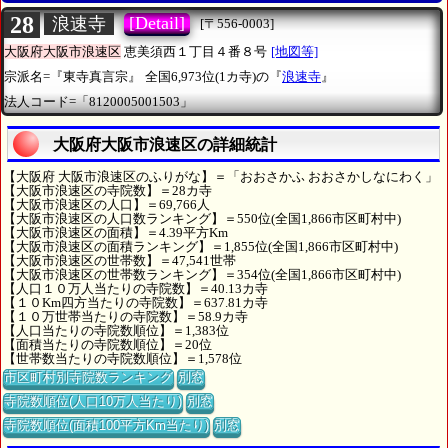
28
[Detail]
浪速寺
[〒556-0003]
大阪府大阪市浪速区
恵美須西１丁目４番８号
[地図等]
宗派名=『東寺真言宗』
全国6,973位(1カ寺)の『
浪速寺
』
法人コード=「8120005001503」
大阪府大阪市浪速区の詳細統計
【大阪府 大阪市浪速区のふりがな】＝「おおさかふ おおさかしなにわく」
【大阪市浪速区の寺院数】＝28カ寺
【大阪市浪速区の人口】＝69,766人
【大阪市浪速区の人口数ランキング】＝550位(全国1,866市区町村中)
【大阪市浪速区の面積】＝4.39平方Km
【大阪市浪速区の面積ランキング】＝1,855位(全国1,866市区町村中)
【大阪市浪速区の世帯数】＝47,541世帯
【大阪市浪速区の世帯数ランキング】＝354位(全国1,866市区町村中)
【人口１０万人当たりの寺院数】＝40.13カ寺
【１０Km四方当たりの寺院数】＝637.81カ寺
【１０万世帯当たりの寺院数】＝58.9カ寺
【人口当たりの寺院数順位】＝1,383位
【面積当たりの寺院数順位】＝20位
【世帯数当たりの寺院数順位】＝1,578位
市区町村別寺院数ランキング
別窓
寺院数順位(人口10万人当たり)
別窓
寺院数順位(面積100平方Km当たり)
別窓