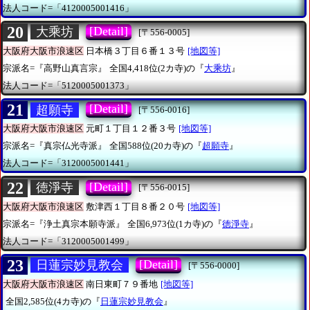
法人コード=「4120005001416」
20
[Detail]
大乘坊
[〒556-0005]
大阪府大阪市浪速区
日本橋３丁目６番１３号
[地図等]
宗派名=『高野山真言宗』
全国4,418位(2カ寺)の『
大乘坊
』
法人コード=「5120005001373」
21
[Detail]
超願寺
[〒556-0016]
大阪府大阪市浪速区
元町１丁目１２番３号
[地図等]
宗派名=『真宗仏光寺派』
全国588位(20カ寺)の『
超願寺
』
法人コード=「3120005001441」
22
[Detail]
徳淨寺
[〒556-0015]
大阪府大阪市浪速区
敷津西１丁目８番２０号
[地図等]
宗派名=『浄土真宗本願寺派』
全国6,973位(1カ寺)の『
徳淨寺
』
法人コード=「3120005001499」
23
[Detail]
日蓮宗妙見教会
[〒556-0000]
大阪府大阪市浪速区
南日東町７９番地
[地図等]
全国2,585位(4カ寺)の『
日蓮宗妙見教会
』