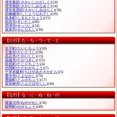
堺市東区
(さかいしひがしく)
(24)
堺市南区
(さかいしみなみく)
(24)
堺市美原区
(さかいしみはらく)
(30)
四條畷市
(しじようなわてし)
(20)
島本町
(しまもとちょう)
(15)
吹田市
(すいたし)
(60)
摂津市
(せっつし)
(24)
泉南市
(せんなんし)
(36)
【た行】た・ち・つ・て・と
太子町
(たいしちょう)
(10)
大東市
(だいとうし)
(38)
高石市
(たかいしし)
(13)
高槻市
(たかつきし)
(125)
田尻町
(たじりちょう)
(4)
忠岡町
(ただおかちょう)
(7)
千早赤阪村
(ちはやあかさかむら)
(5)
豊中市
(とよなかし)
(76)
豊能町
(とよのちょう)
(17)
富田林市
(とんだばやしし)
(44)
【な行】な・に・ぬ・ね・の
寝屋川市
(ねやがわし)
(58)
能勢町
(のせちょう)
(48)