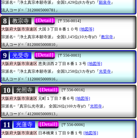
宗派名=『浄土真宗本願寺派』
全国1,429位(8カ寺)の『
願泉寺
』
法人コード=「3120005000781」
8
[Detail]
教宗寺
[〒556-0014]
大阪府大阪市浪速区
大国３丁目８番１０号
[地図等]
宗派名=『浄土真宗本願寺派』
全国1,145位(10カ寺)の『
教宗寺
』
法人コード=「8120005000810」
9
[Detail]
光受寺
[〒556-0003]
大阪府大阪市浪速区
恵美須西２丁目８番１３号
[地図等]
宗派名=『浄土真宗本願寺派』
全国3,258位(3カ寺)の『
光受寺
』
法人コード=「1120005000916」
10
[Detail]
光照寺
[〒556-0016]
大阪府大阪市浪速区
元町１丁目７番６号
[地図等]
宗派名=『真宗仏光寺派』
全国26位(169カ寺)の『
光照寺
』
法人コード=「4120005000913」
11
[Detail]
光蓮寺
[〒556-0006]
大阪府大阪市浪速区
日本橋東１丁目９番１号
[地図等]