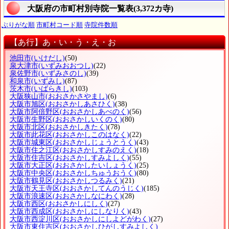
大阪府の市町村別寺院一覧表(3,372カ寺)
ぶりがな順
市町村コード順
寺院件数順
【あ行】あ・い・う・え・お
池田市
(いけだし)
(50)
泉大津市
(いずみおおつし)
(22)
泉佐野市
(いずみさのし)
(39)
和泉市
(いずみし)
(87)
茨木市
(いばらきし)
(103)
大阪狭山市
(おおさかさやまし)
(6)
大阪市旭区
(おおさかしあさひく)
(38)
大阪市阿倍野区
(おおさかしあべのく)
(56)
大阪市生野区
(おおさかしいくのく)
(80)
大阪市北区
(おおさかしきたく)
(78)
大阪市此花区
(おおさかしこのはなく)
(22)
大阪市城東区
(おおさかしじょうとうく)
(43)
大阪市住之江区
(おおさかしすみのえく)
(18)
大阪市住吉区
(おおさかしすみよしく)
(55)
大阪市大正区
(おおさかしたいしょうく)
(25)
大阪市中央区
(おおさかしちゅうおうく)
(80)
大阪市鶴見区
(おおさかしつるみく)
(21)
大阪市天王寺区
(おおさかしてんのうじく)
(185)
大阪市浪速区
(おおさかしなにわく)
(28)
大阪市西区
(おおさかしにしく)
(27)
大阪市西成区
(おおさかしにしなりく)
(43)
大阪市西淀川区
(おおさかしにしよどがわく)
(27)
大阪市東住吉区
(おおさかしひがしすみよしく)