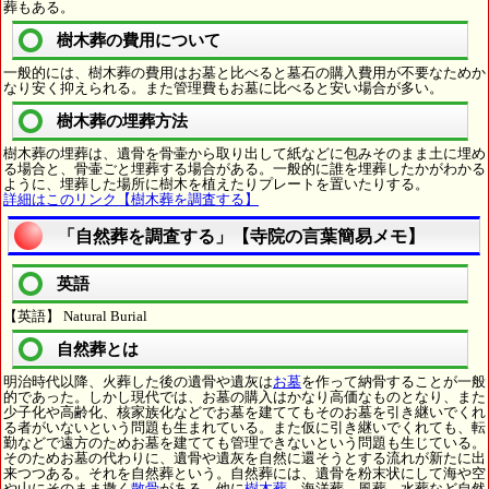
葬もある。
樹木葬の費用について
一般的には、樹木葬の費用はお墓と比べると墓石の購入費用が不要なためか
なり安く抑えられる。また管理費もお墓に比べると安い場合が多い。
樹木葬の埋葬方法
樹木葬の埋葬は、遺骨を骨壷から取り出して紙などに包みそのまま土に埋め
る場合と、骨壷ごと埋葬する場合がある。一般的に誰を埋葬したかがわかる
ように、埋葬した場所に樹木を植えたりプレートを置いたりする。
詳細はこのリンク【樹木葬を調査する】
「自然葬を調査する」【寺院の言葉簡易メモ】
英語
【英語】 Natural Burial
自然葬とは
明治時代以降、火葬した後の遺骨や遺灰は
お墓
を作って納骨することが一般
的であった。しかし現代では、お墓の購入はかなり高価なものとなり、また
少子化や高齢化、核家族化などでお墓を建ててもそのお墓を引き継いでくれ
る者がいないという問題も生まれている。また仮に引き継いでくれても、転
勤などで遠方のためお墓を建てても管理できないという問題も生じている。
そのためお墓の代わりに、遺骨や遺灰を自然に還そうとする流れが新たに出
来つつある。それを自然葬という。自然葬には、遺骨を粉末状にして海や空
や山にそのまま撒く
散骨
がある。他に
樹木葬
、海洋葬、風葬、水葬など自然