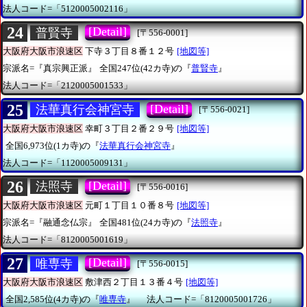
法人コード=「5120005002116」
24
[Detail]
普賢寺
[〒556-0001]
大阪府大阪市浪速区
下寺３丁目８番１２号
[地図等]
宗派名=『真宗興正派』
全国247位(42カ寺)の『
普賢寺
』
法人コード=「2120005001533」
25
[Detail]
法華真行会神宮寺
[〒556-0021]
大阪府大阪市浪速区
幸町３丁目２番２９号
[地図等]
全国6,973位(1カ寺)の『
法華真行会神宮寺
』
法人コード=「1120005009131」
26
[Detail]
法照寺
[〒556-0016]
大阪府大阪市浪速区
元町１丁目１０番８号
[地図等]
宗派名=『融通念仏宗』
全国481位(24カ寺)の『
法照寺
』
法人コード=「8120005001619」
27
[Detail]
唯専寺
[〒556-0015]
大阪府大阪市浪速区
敷津西２丁目１３番４号
[地図等]
全国2,585位(4カ寺)の『
唯専寺
』
法人コード=「8120005001726」