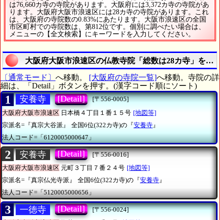
は76,660カ寺の寺院があります。大阪府には3,372カ寺の寺院があ
ります。大阪府大阪市浪速区には28カ寺の寺院があります。これ
は、大阪府の寺院数の0.83%にあたります。大阪市浪速区の全国
市区町村での寺院数は、第812位です。個別に調べたい場合は、
メニューの【全文検索】にキーワードを入力してください。
大阪府大阪市浪速区の仏教寺院「総数は28カ寺」を調
〔通常モード〕
へ移動。
[大阪府の寺院一覧]
へ移動。寺院の詳
細は、「Detail」ボタンを押す。(漢字コード順にソート)
1
[Detail]
安養寺
[〒556-0005]
大阪府大阪市浪速区
日本橋４丁目１番１５号
[地図等]
宗派名=『真宗大谷派』
全国6位(322カ寺)の『
安養寺
』
法人コード=「6120005000647」
2
[Detail]
安養寺
[〒556-0016]
大阪府大阪市浪速区
元町３丁目７番２４号
[地図等]
宗派名=『真宗仏光寺派』
全国6位(322カ寺)の『
安養寺
』
法人コード=「5120005000656」
3
[Detail]
一徳寺
[〒556-0024]