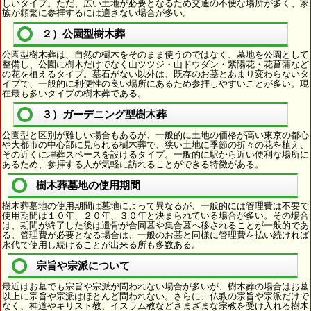
しいタイプ。ただ、広い土地が必要となるため交通の不便な場所が多く、家
族が頻繁に参拝するには適さない場合が多い。
２）公園型樹木葬
公園型樹木葬は、自然の樹木をそのまま使うのではなく、墓地を公園として
整備し、公園に樹木だけでなく山ツツジ・山ドウダン・紫陽花・花菖蒲など
の花を植えるタイプ。墓石がない以外は、既存のお墓とあまり変わらないタ
イプで、一般的に利便性の良い場所にあるため参拝しやすいことが多い。現
在最も多いタイプの樹木葬である。
３）ガーデニング型樹木葬
公園型と区別が難しい場合もあるが、一般的に土地の価格が高い東京の都心
や大都市の中心部に見られる樹木葬で、狭い土地に季節の折々の花を植え、
その近くに埋葬スペースを設けるタイプ。一般的に駅から近い便利な場所に
あるため、参拝する人が気軽に訪れることができる特徴がある。
樹木葬墓地の使用期間
樹木葬墓地の使用期間は墓地によって異なるが、一般的には管理費は不要で
使用期間は１０年、２０年、３０年と決まられている場合が多い。その場合
は、期間が終了した後は遺骨が合同墓や集合墓へ移されることが一般的であ
る。管理費が必要となる場合は、一般のお墓と同様に管理費を払い続ければ
永代で使用し続けることが出来る所も多数ある。
宗旨や宗派について
最近はお墓でも宗旨や宗派が問われない場合が多いが、樹木葬の場合はお墓
以上に宗旨や宗派はほとんど問われない。さらに、仏教の宗旨や宗派だけで
なく、神道やキリスト教、イスラム教などさまざまな宗教を受け入れる樹木