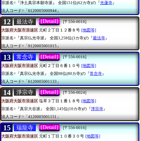
宗派名=『浄土真宗本願寺派』
全国151位(62カ寺)の『
光蓮寺
』
法人コード=「6120005000944」
12
[Detail]
最法寺
[〒556-0016]
大阪府大阪市浪速区
元町２丁目１２番８号
[地図等]
宗派名=『真宗仏光寺派』
全国3,258位(3カ寺)の『
最法寺
』
法人コード=「9120005001015」
13
[Detail]
常念寺
[〒556-0016]
大阪府大阪市浪速区
元町２丁目６番１０号
[地図等]
宗派名=『真宗仏光寺派』
全国98位(80カ寺)の『
常念寺
』
法人コード=「6120005001133」
14
[Detail]
淨宗寺
[〒556-0024]
大阪府大阪市浪速区
塩草３丁目１番１８号
[地図等]
宗派名=『真宗大谷派』
全国1,145位(10カ寺)の『
淨宗寺
』
法人コード=「4120005001151」
15
[Detail]
瑞龍寺
[〒556-0016]
大阪府大阪市浪速区
元町１丁目１０番３０号
[地図等]