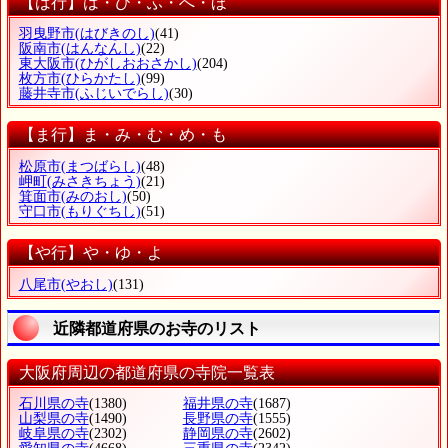
【は行】は・ひ・ふ・へ・ほ
羽曳野市
(はびきのし)
(41)
阪南市
(はんなんし)
(22)
東大阪市
(ひがしおおさかし)
(204)
枚方市
(ひらかたし)
(99)
藤井寺市
(ふじいでらし)
(30)
【ま行】ま・み・む・め・も
松原市
(まつばらし)
(48)
岬町
(みさきちょう)
(21)
箕面市
(みのおし)
(50)
守口市
(もりぐちし)
(51)
【や行】や・ゆ・よ
八尾市
(やおし)
(131)
近隣都道府県のお寺のリスト
大阪府周辺の都道府県の寺院一覧表
石川県の寺
(1380)
福井県の寺
(1687)
山梨県の寺
(1490)
長野県の寺
(1555)
岐阜県の寺
(2302)
静岡県の寺
(2602)