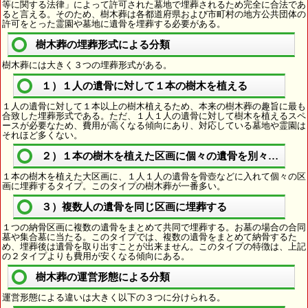
等に関する法律」によって許可された墓地で埋葬されるため完全に合法であ
ると言える。そのため、樹木葬は各都道府県および市町村の地方公共団体の
許可をとった霊園や墓地に遺骨を埋葬する必要がある。
樹木葬の埋葬形式による分類
樹木葬には大きく３つの埋葬形式がある。
１）１人の遺骨に対して１本の樹木を植える
１人の遺骨に対して１本以上の樹木植えるため、本来の樹木葬の趣旨に最も
合致した埋葬形式である。ただ、１人１人の遺骨に対して樹木を植えるスペ
ースが必要なため、費用が高くなる傾向にあり、対応している墓地や霊園は
それほど多くない。
２）１本の樹木を植えた区画に個々の遺骨を別々に埋葬
１本の樹木を植えた大区画に、１人１人の遺骨を骨壺などに入れて個々の区
画に埋葬するタイプ。このタイプの樹木葬が一番多い。
３）複数人の遺骨を同じ区画に埋葬する
１つの納骨区画に複数の遺骨をまとめて共同で埋葬する。お墓の場合の合同
墓や集合墓に当たる。このタイプでは、複数の遺骨をまとめて納骨するた
め、埋葬後は遺骨を取り出すことが出来ません。このタイプの特徴は、上記
の２タイプよりも費用が安くなる傾向にある。
樹木葬の運営形態による分類
運営形態による違いは大きく以下の３つに分けられる。