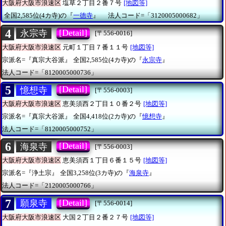
大阪府大阪市浪速区
塩草２丁目２番７号
[地図等]
全国2,585位(4カ寺)の『
一徳寺
』
法人コード=「3120005000682」
4
[Detail]
永宗寺
[〒556-0016]
大阪府大阪市浪速区
元町１丁目７番１１号
[地図等]
宗派名=『真宗大谷派』
全国2,585位(4カ寺)の『
永宗寺
』
法人コード=「8120005000736」
5
[Detail]
憶想寺
[〒556-0003]
大阪府大阪市浪速区
恵美須西２丁目１０番２号
[地図等]
宗派名=『真宗大谷派』
全国4,418位(2カ寺)の『
憶想寺
』
法人コード=「8120005000752」
6
[Detail]
海泉寺
[〒556-0003]
大阪府大阪市浪速区
恵美須西１丁目６番１５号
[地図等]
宗派名=『浄土宗』
全国3,258位(3カ寺)の『
海泉寺
』
法人コード=「2120005000766」
7
[Detail]
願泉寺
[〒556-0014]
大阪府大阪市浪速区
大国２丁目２番２７号
[地図等]