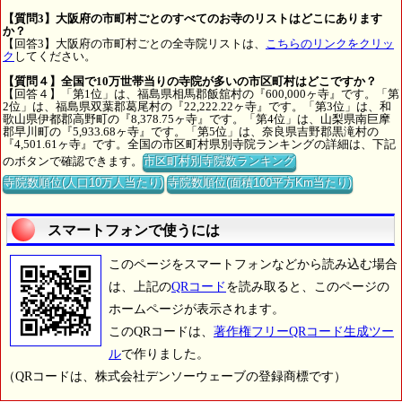
【質問3】大阪府の市町村ごとのすべてのお寺のリストはどこにあります
か？
【回答3】大阪府の市町村ごとの全寺院リストは、
こちらのリンクをクリッ
ク
してください。
【質問４】全国で10万世帯当りの寺院が多いの市区町村はどこですか？
【回答４】「第1位」は、福島県相馬郡飯舘村の『600,000ヶ寺』です。「第
2位」は、福島県双葉郡葛尾村の『22,222.22ヶ寺』です。「第3位」は、和
歌山県伊都郡高野町の『8,378.75ヶ寺』です。「第4位」は、山梨県南巨摩
郡早川町の『5,933.68ヶ寺』です。「第5位」は、奈良県吉野郡黒滝村の
『4,501.61ヶ寺』です。全国の市区町村県別寺院ランキングの詳細は、下記
のボタンで確認できます。
市区町村別寺院数ランキング
寺院数順位(人口10万人当たり)
寺院数順位(面積100平方Km当たり)
スマートフォンで使うには
このページをスマートフォンなどから読み込む場合
は、上記の
QRコード
を読み取ると、このページの
ホームページが表示されます。
このQRコードは、
著作権フリーQRコード生成ツー
ル
で作りました。
（QRコードは、株式会社デンソーウェーブの登録商標です）