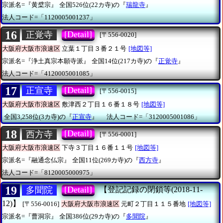
宗派名=『黄檗宗』
全国526位(22カ寺)の『
瑞龍寺
』
法人コード=「1120005001237」
16
[Detail]
正覚寺
[〒556-0020]
大阪府大阪市浪速区
立葉１丁目３番２１号
[地図等]
宗派名=『浄土真宗本願寺派』
全国14位(217カ寺)の『
正覚寺
』
法人コード=「4120005001085」
17
[Detail]
正宣寺
[〒556-0015]
大阪府大阪市浪速区
敷津西２丁目１６番１８号
[地図等]
全国3,258位(3カ寺)の『
正宣寺
』
法人コード=「3120005001086」
18
[Detail]
西方寺
[〒556-0001]
大阪府大阪市浪速区
下寺３丁目１６番１１号
[地図等]
宗派名=『融通念仏宗』
全国11位(269カ寺)の『
西方寺
』
法人コード=「8120005000975」
19
[Detail]
多聞院
【登記記録の閉鎖等(2018-11-
12)】
[〒556-0016]
大阪府大阪市浪速区
元町２丁目１１５番地
[地図等]
宗派名=『曹洞宗』
全国386位(29カ寺)の『
多聞院
』