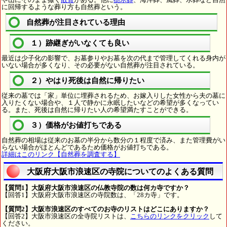
に回帰するような葬り方も自然葬という。
自然葬が注目されている理由
１）跡継ぎがいなくても良い
最近は少子化の影響で、お墓参りやお墓を次の代まで管理してくれる身内が
いない場合が多くなり、その必要がない自然葬が注目されている。
２）やはり死後は自然に帰りたい
従来の墓では「家」単位に埋葬されるため、お嫁入りした女性から夫の墓に
入りたくない場合や、１人で静かに永眠したいなどの希望が多くなってい
る。また、死後は自然に帰りたい人の希望満たすことができる。
３）価格がお値打ちである
自然葬の相場は従来のお墓の半分から数分の１程度で済み、また管理費がい
らない場合がほとんどであるため価格がお値打ちである。
詳細はこのリンク【自然葬を調査する】
大阪府大阪市浪速区の寺院についてのよくある質問
【質問1】大阪府大阪市浪速区の仏教寺院の数は何カ寺ですか？
【回答1】大阪府大阪市浪速区の寺院数は、「28カ寺」です。
【質問2】大阪市浪速区のすべてのお寺のリストはどこにありますか？
【回答2】大阪市浪速区の全寺院リストは、
こちらのリンクをクリック
して
ください。