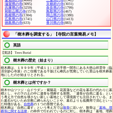
愛知県の寺
(4668)
三重県の寺
(2342)
滋賀県の寺
(3095)
京都府の寺
(3031)
兵庫県の寺
(3259)
奈良県の寺
(1799)
和歌山県の寺
(1573)
鳥取県の寺
(467)
島根県の寺
(1304)
岡山県の寺
(1380)
広島県の寺
(1741)
山口県の寺
(1413)
徳島県の寺
(633)
香川県の寺
(883)
「樹木葬を調査する」【寺院の言葉簡易メモ】
英語
【英語】 Trees Burial
樹木葬の歴史（始まり）
樹木葬は、１９９９年（平成１１）に岩手県一関市にある大慈山祥雲寺（臨
済宗妙心寺派）のご住職である千坂げん峰氏が荒廃していた里山を樹木葬墓
地にしたのが始まりとされる。
樹木葬とは何ですか？
樹木や山ツツジ・山ドウダン・紫陽花・花菖蒲などの花を墓石の代わりに墓
標とし、その下の土の中に遺骨を埋葬する形態。「遺骨が自然に還る」とい
う考え方で自然を壊さない新しい墓地として環境面でも注目されている。ま
た墓石がないため宗教に縛られないことや、墓石よりも低費用で済むといっ
た特徴がある。
自然葬
の１つの形態である。
樹木葬は「自然に還す」という考え方では
散骨
に近いが、散骨は「
墓地、埋
葬等に関する法律
」の枠外で行われているのに対し、樹木葬は「墓地、埋葬