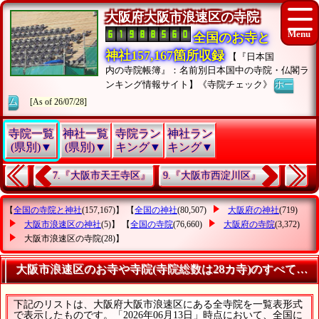
大阪府大阪市浪速区の寺院
全国のお寺と
神社157,167箇所収録
【『日本国
内の寺院帳簿』：名前別日本国中の寺院・仏閣ラ
ンキング情報サイト】《寺院チェック》
ホー
ム
[As of 26/07/28]
寺院一覧
神社一覧
寺院ラン
神社ラン
(県別)▼
(県別)▼
キング▼
キング▼
7.『大阪市天王寺区』
9.『大阪市西淀川区』
【
全国の寺院と神社
(157,167)】 【
全国の神社
(80,507)
大阪府の神社
(719)
大阪市浪速区の神社
(5)】 【
全国の寺院
(76,660)
大阪府の寺院
(3,372)
大阪市浪速区の寺院
(28)】
大阪市浪速区のお寺や寺院(寺院総数は28カ寺)のすべてを
下記のリストは、大阪府大阪市浪速区にある全寺院を一覧表形式
で表示したものです。「2026年06月13日」時点において、全国に