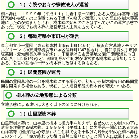
１）寺院やお寺や宗教法人が運営
樹木葬は、１９９９年（平成１１）に岩手県一関市にある大慈山祥雲寺（臨
済宗妙心寺派）のご住職である千坂げん峰氏が荒廃していた里山を樹木葬墓
地にしたのが始まりとされ、樹木葬の始めのころはすべてがこの運営形態で
あった。現在でも樹木葬の運営形態の主流を占めている。
２）都道府県や市町村が運営
東京都立小平霊園（東京都東村山市萩山町1-16-1）、横浜市営墓地メモリア
ルグリーン（神奈川県横浜市戸塚区俣野町1367番地1）、愛知県長久手市卯
塚墓園（愛知県長久手市卯塚）、千葉県浦安市営墓地公園(千葉県浦安市日
の出八丁目1番1号)など、都道府県や市町村が運営する樹木葬は増加しつつ
ある。公営の墓地の一部を樹木葬に改修する例もある。
３）民間霊園が運営
民間の霊園墓地の一部を樹木葬にする場合や、初めから樹木葬専用の民間霊
園を開発する場合もある。現在、この運営形態の樹木葬が増えつつある。
樹木葬の立地形態による分類
立地形態による違いは大きく以下の３つに分けられる。
１）山里型樹木葬
山里型樹木葬は、山や里の樹木に極力手を加えず、自然のままの樹木の下に
遺骨を埋葬する樹木葬。１９９９年（平成１１）に岩手県一関市にある大慈
山祥雲寺（臨済宗妙心寺派）のご住職である千坂げん峰氏が始めた樹木葬は
このタイプ。「命が終わった後は自然に還りたい」と願う人には最もふさわ