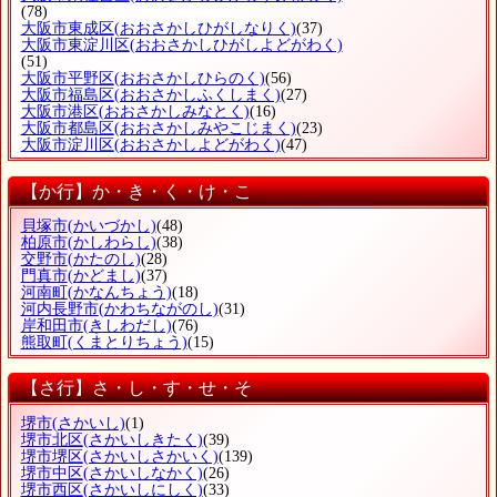
(78)
大阪市東成区
(おおさかしひがしなりく)
(37)
大阪市東淀川区
(おおさかしひがしよどがわく)
(51)
大阪市平野区
(おおさかしひらのく)
(56)
大阪市福島区
(おおさかしふくしまく)
(27)
大阪市港区
(おおさかしみなとく)
(16)
大阪市都島区
(おおさかしみやこじまく)
(23)
大阪市淀川区
(おおさかしよどがわく)
(47)
【か行】か・き・く・け・こ
貝塚市
(かいづかし)
(48)
柏原市
(かしわらし)
(38)
交野市
(かたのし)
(28)
門真市
(かどまし)
(37)
河南町
(かなんちょう)
(18)
河内長野市
(かわちながのし)
(31)
岸和田市
(きしわだし)
(76)
熊取町
(くまとりちょう)
(15)
【さ行】さ・し・す・せ・そ
堺市
(さかいし)
(1)
堺市北区
(さかいしきたく)
(39)
堺市堺区
(さかいしさかいく)
(139)
堺市中区
(さかいしなかく)
(26)
堺市西区
(さかいしにしく)
(33)