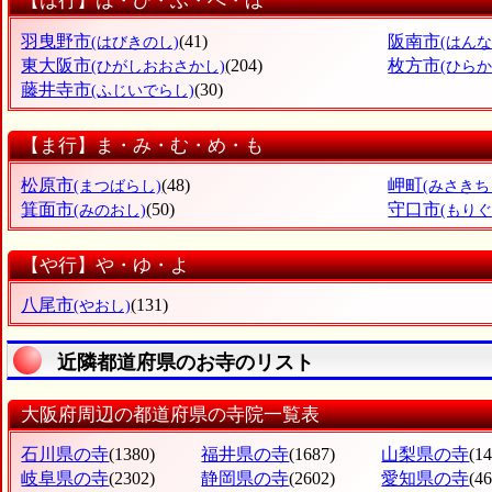
【は行】は・ひ・ふ・へ・ほ
羽曳野市
(41)
阪南市
(はびきのし)
(はんな
東大阪市
(204)
枚方市
(ひがしおおさかし)
(ひらか
藤井寺市
(30)
(ふじいでらし)
【ま行】ま・み・む・め・も
松原市
(48)
岬町
(まつばらし)
(みさきち
箕面市
(50)
守口市
(みのおし)
(もりぐ
【や行】や・ゆ・よ
八尾市
(131)
(やおし)
近隣都道府県のお寺のリスト
大阪府周辺の都道府県の寺院一覧表
石川県の寺
(1380)
福井県の寺
(1687)
山梨県の寺
(1
岐阜県の寺
(2302)
静岡県の寺
(2602)
愛知県の寺
(4