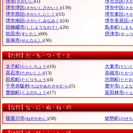
堺市
(1)
堺市北区
(さかいし)
(さ
堺市堺区
(139)
堺市中区
(さかいしさかいく)
(さ
堺市西区
(33)
堺市東区
(さかいしにしく)
(さ
堺市南区
(24)
堺市美原区
(さかいしみなみく)
(
四條畷市
(20)
島本町
(しじようなわてし)
(しま
吹田市
(60)
摂津市
(すいたし)
(せっつ
泉南市
(36)
(せんなんし)
【た行】た・ち・つ・て・と
太子町
(10)
大東市
(たいしちょう)
(だいと
高石市
(13)
高槻市
(たかいしし)
(たかつ
田尻町
(4)
忠岡町
(たじりちょう)
(ただ
千早赤阪村
(5)
豊中市
(ちはやあかさかむら)
(とよな
豊能町
(17)
富田林市
(とよのちょう)
(と
【な行】な・に・ぬ・ね・の
寝屋川市
(58)
能勢町
(ねやがわし)
(のせち