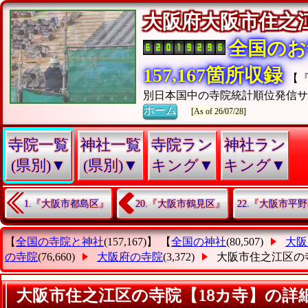
大阪府大阪市住
全国のお
157,167箇所収録
【
別日本国中の寺院統計順位発信
ホーム
[As of 26/07/28]
寺院一覧
神社一覧
寺院ラン
神社ラン
(県別)▼
(県別)▼
キング▼
キング▼
1.『大阪市都島区』
20.『大阪市鶴見区』
22.『大阪市平
【
全国の寺院と神社
(157,167)】 【
全国の神社
(80,507)
大阪
の寺院
(76,660)
大阪府の寺院
(3,372)
大阪市住之江区の
大阪市住之江区の寺院【18カ寺】の詳