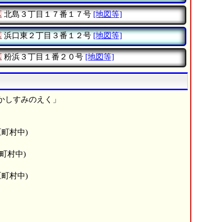
区
北島３丁目１７番１７号
[地図等]
区
浜口東２丁目３番１２号
[地図等]
区
粉浜３丁目１番２０号
[地図等]
かしすみのえく」
区町村中)
町村中)
区町村中)