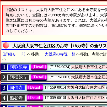
下記のリストは、大阪府大阪市住之江区にある全寺院を一覧表
時点において、全国には76,660カ寺の寺院があります。大
住之江区には18カ寺の寺院があります。これは、大阪府の寺
国市区町村での寺院数は、第1,037位です。個別に調べた
力してください。
大阪府大阪市住之江区のお寺【18カ寺】の全リ
〔詳細モード〕
へ移動。
[大阪府の寺院一覧]
へ移動。寺院の詳細
ト)
1
[Detail]
阿弥陀寺
[〒559-0024]
大阪府大阪市住之江
2
[Detail]
阿彌陀寺
[〒559-0003]
大阪府大阪市住之江
3
[Detail]
圓信寺
[〒559-0015]
大阪府大阪市住之江区
4
[Detail]
熊谷寺
[〒559-0016]
大阪府大阪市住之江区