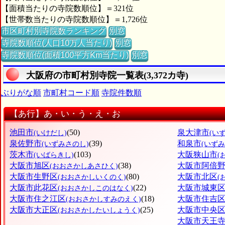
【面積当たりの寺院数順位】＝321位
【世帯数当たりの寺院数順位】＝1,726位
市区町村別寺院数ランキング
別窓
寺院数順位(人口10万人当たり)
別窓
寺院数順位(面積100平方Km当たり)
別窓
大阪府の市町村別寺院一覧表(3,372カ寺)
ぶりがな順
市町村コード順
寺院件数順
【あ行】あ・い・う・え・お
池田市
(50)
泉大津市
(いけだし)
(い
泉佐野市
(39)
和泉市
(いずみさのし)
(いずみ
茨木市
(103)
大阪狭山市
(いばらきし)
(
大阪市旭区
(38)
大阪市阿倍
(おおさかしあさひく)
大阪市生野区
(80)
大阪市北区
(おおさかしいくのく)
(
大阪市此花区
(22)
大阪市城東
(おおさかしこのはなく)
大阪市住之江区
(18)
大阪市住吉
(おおさかしすみのえく)
大阪市大正区
(25)
大阪市中央
(おおさかしたいしょうく)
大阪市天王