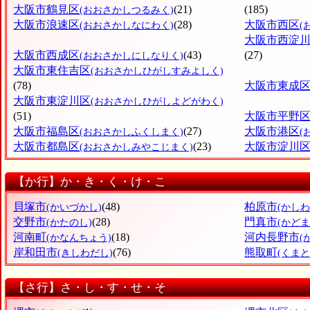
大阪市鶴見区
(21)
(185)
(おおさかしつるみく)
大阪市浪速区
(28)
大阪市西区
(おおさかしなにわく)
(
大阪市西淀
大阪市西成区
(43)
(27)
(おおさかしにしなりく)
大阪市東住吉区
(おおさかしひがしすみよしく)
(78)
大阪市東成
大阪市東淀川区
(おおさかしひがしよどがわく)
(51)
大阪市平野
大阪市福島区
(27)
大阪市港区
(おおさかしふくしまく)
(
大阪市都島区
(23)
大阪市淀川
(おおさかしみやこじまく)
【か行】か・き・く・け・こ
貝塚市
(48)
柏原市
(かいづかし)
(かしわ
交野市
(28)
門真市
(かたのし)
(かどま
河南町
(18)
河内長野市
(かなんちょう)
(
岸和田市
(76)
熊取町
(きしわだし)
(くま
【さ行】さ・し・す・せ・そ