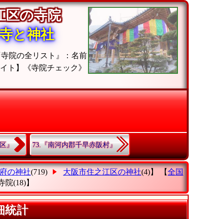
之江区の寺院
寺と神社
『寺院の全リスト』：名前
サイト】《寺院チェック》
野区』
73.『南河内郡千早赤阪村』
府の神社
(719)
大阪市住之江区の神社
(4)】 【
全国
寺院
(18)】
細統計