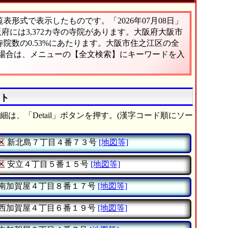
形式で表示したものです。「2026年07月08日」
阪府には3,372カ寺の寺院があります。大阪府大阪市
院数の0.53%にあたります。大阪市住之江区の全
い場合は、メニューの【全文検索】にキーワードを入
スト
は、「Detail」ボタンを押す。(漢字コード順にソー
区
新北島７丁目４番７３号
[地図等]
区
安立４丁目５番１５号
[地図等]
南加賀屋４丁目８番１７号
[地図等]
西加賀屋４丁目６番１９号
[地図等]