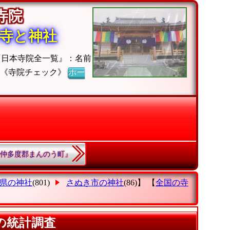
の寺院
寺と神社
『日本寺院全一覧』：名前
】《寺院チェック》
ホー
.『仲多度郡まんのう町』
県の神社
(801)
さぬき市の神社
(86)】 【
全国の寺
の統計調査