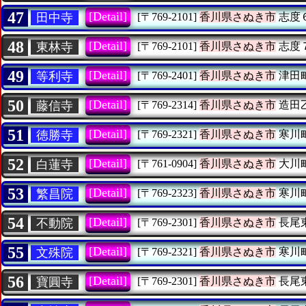
47
[Detail]
田中寺
[〒769-2101]
香川県さぬき市
志度
48
[Detail]
東林寺
[〒769-2101]
香川県さぬき市
志度
49
[Detail]
等利寺
[〒769-2401]
香川県さぬき市
津田
50
[Detail]
藤信寺
[〒769-2314]
香川県さぬき市
造田
51
[Detail]
徳勝寺
[〒769-2321]
香川県さぬき市
寒川
52
[Detail]
白蓮寺
[〒761-0904]
香川県さぬき市
大川
53
[Detail]
繁昌院
[〒769-2323]
香川県さぬき市
寒川
54
[Detail]
不動院
[〒769-2301]
香川県さぬき市
長尾
55
[Detail]
文殊院
[〒769-2321]
香川県さぬき市
寒川
56
[Detail]
寶圓寺
[〒769-2301]
香川県さぬき市
長尾