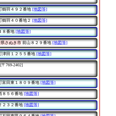
町鶴羽４９２番地
[地図等]
町鶴羽４０番地２
[地図等]
４８番地
[地図等]
川県さぬき市
前山８２９番地
[地図等]
町津田１２５５番地
[地図等]
[〒769-2402]
町富田東１８０９番地
[地図等]
西８５６番地
[地図等]
２２３２番地
[地図等]
町石田東甲９６４番地
[地図等]