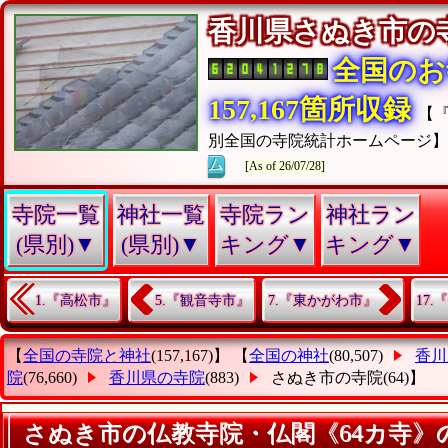
香川県さぬき市
全国のお
157,167箇所収録
【
別全国の寺院統計ホームページ
ム
[As of 26/07/28]
寺院一覧
神社一覧
寺院ラン
神社ラン
(県別)▼
(県別)▼
キング▼
キング▼
1.『高松市』
5.『観音寺市』
7.『東かがわ市』
17
【
全国の寺院と神社
(157,167)】 【
全国の神社
(80,507)
香川
院
(76,660)
香川県の寺院
(883)
さぬき市の寺院
(64)】
さぬき市の仏教寺院・仏閣《64カ寺》