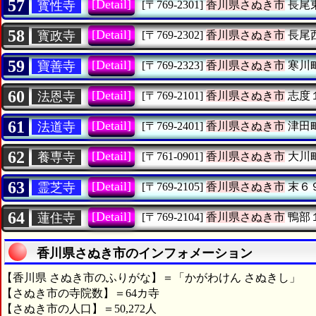
57
[Detail]
寳性寺
[〒769-2301]
香川県さぬき市
長尾
58
[Detail]
寳政寺
[〒769-2302]
香川県さぬき市
長尾
59
[Detail]
寶善寺
[〒769-2323]
香川県さぬき市
寒川
60
[Detail]
法恩寺
[〒769-2101]
香川県さぬき市
志度
61
[Detail]
法道寺
[〒769-2401]
香川県さぬき市
津田
62
[Detail]
養専寺
[〒761-0901]
香川県さぬき市
大川
63
[Detail]
霊芝寺
[〒769-2105]
香川県さぬき市
末６
64
[Detail]
蓮住寺
[〒769-2104]
香川県さぬき市
鴨部
香川県さぬき市のインフォメーション
【香川県 さぬき市のふりがな】＝「かがわけん さぬきし」
【さぬき市の寺院数】＝64カ寺
【さぬき市の人口】＝50,272人