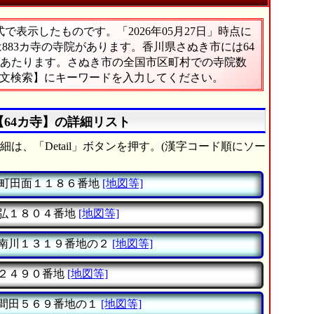
表示したものです。「2026年05月27日」時点に
は883カ寺の寺院があります。香川県さぬき市には64
%にあたります。さぬき市の全国市区町村での寺院数
全文検索】にキーワードを入力してください。
【64カ寺】の詳細リスト
は、「Detail」ボタンを押す。(漢字コード順にソー
町田面１１８６番地
[地図等]
弘１８０４番地
[地図等]
南川１３１９番地の２
[地図等]
２４９０番地
[地図等]
間田５６９番地の１
[地図等]