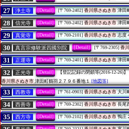
27
[Detail]
浄土寺
[〒769-2402]
香川県さぬき市
津田
28
[Detail]
信光寺
[〒769-2402]
香川県さぬき市
津田
29
[Detail]
真覚寺
[〒769-2101]
香川県さぬき市
志度
30
[Detail]
真言宗修験派四國別院
[〒769-2305]
香
31
[Detail]
正運寺
[〒769-2401]
香川県さぬき市
津田
32
[Detail]
正光寺
【登記記録の閉鎖等(2016-12-26)】
香川県さぬき市
津田町鶴羽２７９６番地１
[地図等]
33
[Detail]
西教寺
[〒761-0903]
香川県さぬき市
大川
34
[Detail]
西善寺
[〒769-2302]
香川県さぬき市
長尾
35
[Detail]
西方寺
[〒769-2102]
香川県さぬき市
鴨庄
[Detail]
[〒769-2321]
香川県さぬき市
寒川