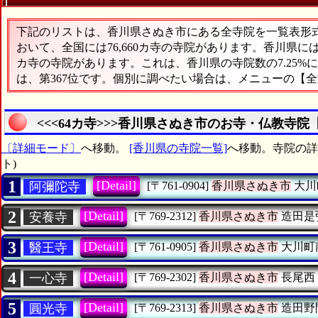
下記のリストは、香川県さぬき市にある全寺院を一覧表形式で
おいて、全国には76,660カ寺の寺院があります。香川県に
カ寺の寺院があります。これは、香川県の寺院数の7.25
は、第367位です。個別に調べたい場合は、メニューの【
<<<64カ寺>>>香川県さぬき市のお寺・仏教寺院
〔詳細モード〕
へ移動。
[香川県の寺院一覧]
へ移動。寺院の詳細
ト)
1
[Detail]
阿彌陀寺
[〒761-0904]
香川県さぬき市
大川
2
[Detail]
安養寺
[〒769-2312]
香川県さぬき市
造田是
3
[Detail]
醫王寺
[〒761-0905]
香川県さぬき市
大川町
4
[Detail]
一心寺
[〒769-2302]
香川県さぬき市
長尾西
5
[Detail]
圓光寺
[〒769-2313]
香川県さぬき市
造田野