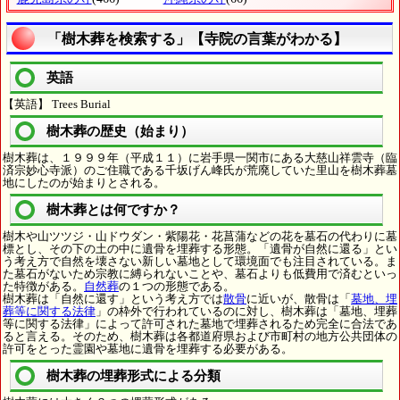
「樹木葬を検索する」【寺院の言葉がわかる】
英語
【英語】 Trees Burial
樹木葬の歴史（始まり）
樹木葬は、１９９９年（平成１１）に岩手県一関市にある大慈山祥雲寺（臨
済宗妙心寺派）のご住職である千坂げん峰氏が荒廃していた里山を樹木葬墓
地にしたのが始まりとされる。
樹木葬とは何ですか？
樹木や山ツツジ・山ドウダン・紫陽花・花菖蒲などの花を墓石の代わりに墓
標とし、その下の土の中に遺骨を埋葬する形態。「遺骨が自然に還る」とい
う考え方で自然を壊さない新しい墓地として環境面でも注目されている。ま
た墓石がないため宗教に縛られないことや、墓石よりも低費用で済むといっ
た特徴がある。
自然葬
の１つの形態である。
樹木葬は「自然に還す」という考え方では
散骨
に近いが、散骨は「
墓地、埋
葬等に関する法律
」の枠外で行われているのに対し、樹木葬は「墓地、埋葬
等に関する法律」によって許可された墓地で埋葬されるため完全に合法であ
ると言える。そのため、樹木葬は各都道府県および市町村の地方公共団体の
許可をとった霊園や墓地に遺骨を埋葬する必要がある。
樹木葬の埋葬形式による分類