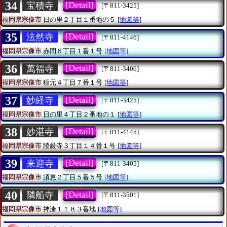
34
[Detail]
宝積寺
[〒811-3425]
福岡県宗像市
日の里２丁目１番地の５
[地図等]
35
[Detail]
法然寺
[〒811-4146]
福岡県宗像市
赤間６丁目１番１号
[地図等]
36
[Detail]
萬福寺
[〒811-3406]
福岡県宗像市
稲元４丁目７番１号
[地図等]
37
[Detail]
妙経寺
[〒811-3425]
福岡県宗像市
日の里４丁目２番地の１
[地図等]
38
[Detail]
妙湛寺
[〒811-4145]
福岡県宗像市
陵厳寺３丁目１４番１号
[地図等]
39
[Detail]
来迎寺
[〒811-3405]
福岡県宗像市
須恵２丁目５番５号
[地図等]
40
[Detail]
隣船寺
[〒811-3501]
福岡県宗像市
神湊１１８３番地
[地図等]