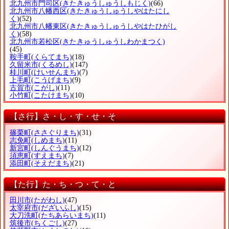
北九州市門司区
(きたきゅうしゅうしもじく)
(66)
北九州市八幡西区
(きたきゅうしゅうしやはたにし
く)
(52)
北九州市八幡東区
(きたきゅうしゅうしやはたひがし
く)
(58)
北九州市若松区
(きたきゅうしゅうしわかまつく)
(45)
鞍手町
(くらてまち)
(18)
久留米市
(くるめし)
(147)
桂川町
(けいせんまち)
(7)
上毛町
(こうげまち)
(9)
古賀市
(こがし)
(11)
小竹町
(こたけまち)
(10)
【さ行】さ・し・す・せ・そ
篠栗町
(ささぐりまち)
(31)
志免町
(しめまち)
(11)
新宮町
(しんぐうまち)
(12)
須恵町
(すえまち)
(7)
添田町
(そえだまち)
(21)
【た行】た・ち・つ・て・と
田川市
(たがわし)
(47)
太宰府市
(だざいふし)
(15)
大刀洗町
(たちあらいまち)
(11)
筑後市
(ちくごし)
(27)