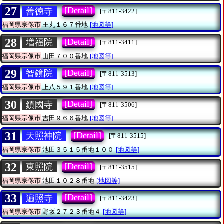
27
[Detail]
善徳寺
[〒811-3422]
福岡県宗像市
王丸１６７番地
[地図等]
28
[Detail]
増福院
[〒811-3411]
福岡県宗像市
山田７００番地
[地図等]
29
[Detail]
智鏡院
[〒811-3513]
福岡県宗像市
上八５９１番地
[地図等]
30
[Detail]
鎮國寺
[〒811-3506]
福岡県宗像市
吉田９６６番地
[地図等]
31
[Detail]
天照神院
[〒811-3515]
福岡県宗像市
池田３５１５番地１００
[地図等]
32
[Detail]
東照院
[〒811-3515]
福岡県宗像市
池田１０２８番地
[地図等]
33
[Detail]
遍照寺
[〒811-3423]
福岡県宗像市
野坂２７２３番地４
[地図等]