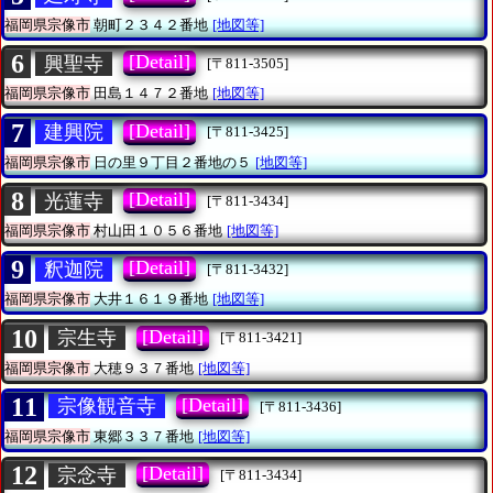
福岡県宗像市
朝町２３４２番地
[地図等]
6
[Detail]
興聖寺
[〒811-3505]
福岡県宗像市
田島１４７２番地
[地図等]
7
[Detail]
建興院
[〒811-3425]
福岡県宗像市
日の里９丁目２番地の５
[地図等]
8
[Detail]
光蓮寺
[〒811-3434]
福岡県宗像市
村山田１０５６番地
[地図等]
9
[Detail]
釈迦院
[〒811-3432]
福岡県宗像市
大井１６１９番地
[地図等]
10
[Detail]
宗生寺
[〒811-3421]
福岡県宗像市
大穂９３７番地
[地図等]
11
[Detail]
宗像観音寺
[〒811-3436]
福岡県宗像市
東郷３３７番地
[地図等]
12
[Detail]
宗念寺
[〒811-3434]