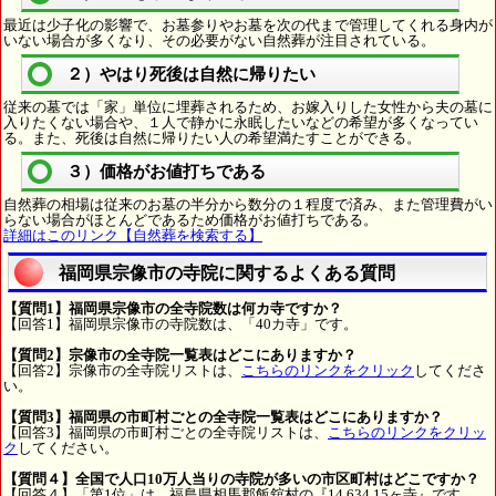
最近は少子化の影響で、お墓参りやお墓を次の代まで管理してくれる身内が
いない場合が多くなり、その必要がない自然葬が注目されている。
２）やはり死後は自然に帰りたい
従来の墓では「家」単位に埋葬されるため、お嫁入りした女性から夫の墓に
入りたくない場合や、１人で静かに永眠したいなどの希望が多くなってい
る。また、死後は自然に帰りたい人の希望満たすことができる。
３）価格がお値打ちである
自然葬の相場は従来のお墓の半分から数分の１程度で済み、また管理費がい
らない場合がほとんどであるため価格がお値打ちである。
詳細はこのリンク【自然葬を検索する】
福岡県宗像市の寺院に関するよくある質問
【質問1】福岡県宗像市の全寺院数は何カ寺ですか？
【回答1】福岡県宗像市の寺院数は、「40カ寺」です。
【質問2】宗像市の全寺院一覧表はどこにありますか？
【回答2】宗像市の全寺院リストは、
こちらのリンクをクリック
してくださ
い。
【質問3】福岡県の市町村ごとの全寺院一覧表はどこにありますか？
【回答3】福岡県の市町村ごとの全寺院リストは、
こちらのリンクをクリッ
ク
してください。
【質問４】全国で人口10万人当りの寺院が多いの市区町村はどこですか？
【回答４】「第1位」は、福島県相馬郡飯舘村の『14,634.15ヶ寺』です。