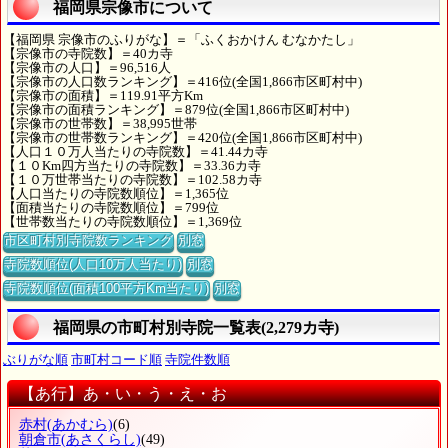
福岡県宗像市について
【福岡県 宗像市のふりがな】＝「ふくおかけん むなかたし」
【宗像市の寺院数】＝40カ寺
【宗像市の人口】＝96,516人
【宗像市の人口数ランキング】＝416位(全国1,866市区町村中)
【宗像市の面積】＝119.91平方Km
【宗像市の面積ランキング】＝879位(全国1,866市区町村中)
【宗像市の世帯数】＝38,995世帯
【宗像市の世帯数ランキング】＝420位(全国1,866市区町村中)
【人口１０万人当たりの寺院数】＝41.44カ寺
【１０Km四方当たりの寺院数】＝33.36カ寺
【１０万世帯当たりの寺院数】＝102.58カ寺
【人口当たりの寺院数順位】＝1,365位
【面積当たりの寺院数順位】＝799位
【世帯数当たりの寺院数順位】＝1,369位
市区町村別寺院数ランキング
別窓
寺院数順位(人口10万人当たり)
別窓
寺院数順位(面積100平方Km当たり)
別窓
福岡県の市町村別寺院一覧表(2,279カ寺)
ぶりがな順
市町村コード順
寺院件数順
【あ行】あ・い・う・え・お
赤村
(あかむら)
(6)
朝倉市
(あさくらし)
(49)