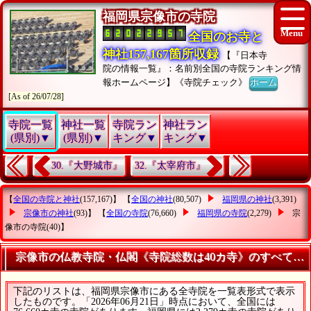
福岡県宗像市の寺院
全国のお寺と
神社157,167箇所収録
【『日本寺
院の情報一覧』：名前別全国の寺院ランキング情
報ホームページ】《寺院チェック》
ホーム
[As of 26/07/28]
寺院一覧
神社一覧
寺院ラン
神社ラン
(県別)▼
(県別)▼
キング▼
キング▼
30.『大野城市』
32.『太宰府市』
【
全国の寺院と神社
(157,167)】 【
全国の神社
(80,507)
福岡県の神社
(3,391)
宗像市の神社
(93)】 【
全国の寺院
(76,660)
福岡県の寺院
(2,279)
宗
像市の寺院
(40)】
宗像市の仏教寺院・仏閣《寺院総数は40カ寺》のすべてが
下記のリストは、福岡県宗像市にある全寺院を一覧表形式で表示
したものです。「2026年06月21日」時点において、全国には