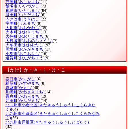
芦屋町
(あしやまち)
(11)
飯塚市
(いいづかし)
(73)
糸島市
(いとしまし)
(84)
糸田町
(いとだまち)
(6)
うきは市
(うきはし)
(22)
宇美町
(うみまち)
(9)
大川市
(おおかわし)
(35)
大木町
(おおきまち)
(13)
大任町
(おおとうまち)
(6)
大野城市
(おおのじょうし)
(7)
大牟田市
(おおむたし)
(97)
岡垣町
(おかがきまち)
(17)
小郡市
(おごおりし)
(16)
遠賀町
(おんがちょう)
(9)
【か行】か・き・く・け・こ
春日市
(かすがし)
(6)
粕屋町
(かすやまち)
(8)
嘉麻市
(かまし)
(40)
川崎町
(かわさきまち)
(14)
香春町
(かわらまち)
(19)
苅田町
(かんだまち)
(14)
北九州市小倉北区
(きたきゅうしゅうしこくらきた
く)
(84)
北九州市小倉南区
(きたきゅうしゅうしこくらみなみ
く)
(56)
北九州市戸畑区
(きたきゅうしゅうしとばたく)
(32)