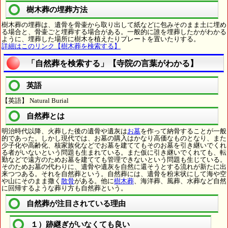
樹木葬の埋葬方法
樹木葬の埋葬は、遺骨を骨壷から取り出して紙などに包みそのまま土に埋め
る場合と、骨壷ごと埋葬する場合がある。一般的に誰を埋葬したかがわかる
ように、埋葬した場所に樹木を植えたりプレートを置いたりする。
詳細はこのリンク【樹木葬を検索する】
「自然葬を検索する」【寺院の言葉がわかる】
英語
【英語】 Natural Burial
自然葬とは
明治時代以降、火葬した後の遺骨や遺灰は
お墓
を作って納骨することが一般
的であった。しかし現代では、お墓の購入はかなり高価なものとなり、また
少子化や高齢化、核家族化などでお墓を建ててもそのお墓を引き継いでくれ
る者がいないという問題も生まれている。また仮に引き継いでくれても、転
勤などで遠方のためお墓を建てても管理できないという問題も生じている。
そのためお墓の代わりに、遺骨や遺灰を自然に還そうとする流れが新たに出
来つつある。それを自然葬という。自然葬には、遺骨を粉末状にして海や空
や山にそのまま撒く
散骨
がある。他に
樹木葬
、海洋葬、風葬、水葬など自然
に回帰するような葬り方も自然葬という。
自然葬が注目されている理由
１）跡継ぎがいなくても良い