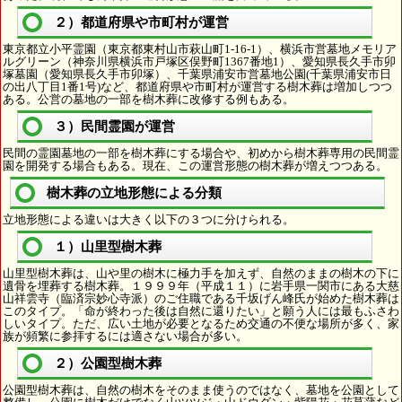
２）都道府県や市町村が運営
東京都立小平霊園（東京都東村山市萩山町1-16-1）、横浜市営墓地メモリア
ルグリーン（神奈川県横浜市戸塚区俣野町1367番地1）、愛知県長久手市卯
塚墓園（愛知県長久手市卯塚）、千葉県浦安市営墓地公園(千葉県浦安市日
の出八丁目1番1号)など、都道府県や市町村が運営する樹木葬は増加しつつ
ある。公営の墓地の一部を樹木葬に改修する例もある。
３）民間霊園が運営
民間の霊園墓地の一部を樹木葬にする場合や、初めから樹木葬専用の民間霊
園を開発する場合もある。現在、この運営形態の樹木葬が増えつつある。
樹木葬の立地形態による分類
立地形態による違いは大きく以下の３つに分けられる。
１）山里型樹木葬
山里型樹木葬は、山や里の樹木に極力手を加えず、自然のままの樹木の下に
遺骨を埋葬する樹木葬。１９９９年（平成１１）に岩手県一関市にある大慈
山祥雲寺（臨済宗妙心寺派）のご住職である千坂げん峰氏が始めた樹木葬は
このタイプ。「命が終わった後は自然に還りたい」と願う人には最もふさわ
しいタイプ。ただ、広い土地が必要となるため交通の不便な場所が多く、家
族が頻繁に参拝するには適さない場合が多い。
２）公園型樹木葬
公園型樹木葬は、自然の樹木をそのまま使うのではなく、墓地を公園として