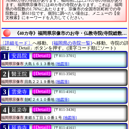
76,660カ寺の寺院があります。福岡県には2,279カ寺の寺院があり
ます。福岡県宗像市には40カ寺の寺院があります。これは、福岡
県の寺院数の1.76%にあたります。宗像市の全国市区町村での寺
院数は、第611位です。個別に調べたい場合は、メニューの【全
文検索】にキーワードを入力してください。
《40カ寺》福岡県宗像市のお寺・仏教寺院(寺院総数は4
〔詳細モード〕
へ移動。
[福岡県の寺院一覧]
へ移動。寺院の詳
細は、「Detail」ボタンを押す。(漢字コード順にソート)
1
[Detail]
安昌院
[〒811-3701]
福岡県宗像市
大島１６１３番地
[地図等]
2
[Detail]
醫王院
[〒811-3505]
福岡県宗像市
田島２２１９番地
[地図等]
3
[Detail]
雲乗寺
[〒811-4161]
福岡県宗像市
朝町２４１０番地
[地図等]
4
[Detail]
延楽寺
[〒811-3436]
福岡県宗像市
東郷５丁目１０番１号
[地図等]
5
[Detail]
延寿寺
[〒811-4161]