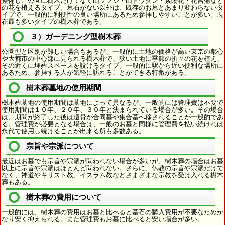
整備し、公園に樹木だけでなく山ツツジ・山ドウダン・紫陽花・花菖蒲など
の花を植えるタイプ。墓石がない以外は、既存のお墓とあまり変わらないタ
イプで、一般的に利便性の良い場所にあるため参拝しやすいことが多い。現
在最も多いタイプの樹木葬である。
３）ガーデニング型樹木葬
公園型と区別が難しい場合もあるが、一般的に土地の価格が高い東京の都心
や大都市の中心部に見られる樹木葬で、狭い土地に季節の折々の花を植え、
その近くに埋葬スペースを設けるタイプ。一般的に駅から近い便利な場所に
あるため、参拝する人が気軽に訪れることができる特徴がある。
樹木葬墓地の使用期間
樹木葬墓地の使用期間は墓地によって異なるが、一般的には管理費は不要で
使用期間は１０年、２０年、３０年と決まられている場合が多い。その場合
は、期間が終了した後は遺骨が合同墓や集合墓へ移されることが一般的であ
る。管理費が必要となる場合は、一般のお墓と同様に管理費を払い続ければ
永代で使用し続けることが出来る所も多数ある。
宗旨や宗派について
最近はお墓でも宗旨や宗派が問われない場合が多いが、樹木葬の場合はお墓
以上に宗旨や宗派はほとんど問われない。さらに、仏教の宗旨や宗派だけで
なく、神道やキリスト教、イスラム教などさまざまな宗教を受け入れる樹木
葬もある。
樹木葬の費用について
一般的には、樹木葬の費用はお墓と比べると墓石の購入費用が不要なためか
なり安く抑えられる。また管理費もお墓に比べると安い場合が多い。