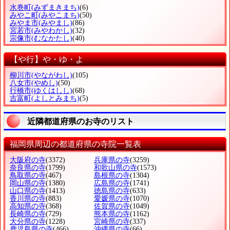
水巻町
(みずまきまち)
(6)
みやこ町
(みやこまち)
(50)
みやま市
(みやまし)
(86)
宮若市
(みやわかし)
(32)
宗像市
(むなかたし)
(40)
【や行】や・ゆ・よ
柳川市
(やながわし)
(105)
八女市
(やめし)
(50)
行橋市
(ゆくはしし)
(68)
吉富町
(よしとみまち)
(5)
近隣都道府県のお寺のリスト
福岡県周辺の都道府県の寺院一覧表
大阪府の寺
(3372)
兵庫県の寺
(3259)
奈良県の寺
(1799)
和歌山県の寺
(1573)
鳥取県の寺
(467)
島根県の寺
(1304)
岡山県の寺
(1380)
広島県の寺
(1741)
山口県の寺
(1413)
徳島県の寺
(633)
香川県の寺
(883)
愛媛県の寺
(1070)
高知県の寺
(368)
佐賀県の寺
(1049)
長崎県の寺
(729)
熊本県の寺
(1162)
大分県の寺
(1228)
宮崎県の寺
(337)
鹿児島県の寺
(466)
沖縄県の寺
(66)