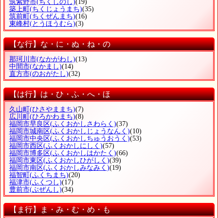
筑紫野市
(ちくしのし)
(19)
築上町
(ちくじょうまち)
(35)
筑前町
(ちくぜんまち)
(16)
東峰村
(とうほうむら)
(3)
【な行】な・に・ぬ・ね・の
那珂川市
(なかがわし)
(13)
中間市
(なかまし)
(14)
直方市
(のおがたし)
(32)
【は行】は・ひ・ふ・へ・ほ
久山町
(ひさやままち)
(7)
広川町
(ひろかわまち)
(8)
福岡市早良区
(ふくおかしさわらく)
(37)
福岡市城南区
(ふくおかしじょうなんく)
(10)
福岡市中央区
(ふくおかしちゅうおうく)
(53)
福岡市西区
(ふくおかしにしく)
(57)
福岡市博多区
(ふくおかしはかたく)
(66)
福岡市東区
(ふくおかしひがしく)
(39)
福岡市南区
(ふくおかしみなみく)
(19)
福智町
(ふくちまち)
(20)
福津市
(ふくつし)
(17)
豊前市
(ぶぜんし)
(34)
【ま行】ま・み・む・め・も