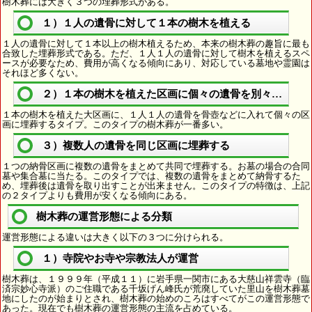
樹木葬には大きく３つの埋葬形式がある。
１）１人の遺骨に対して１本の樹木を植える
１人の遺骨に対して１本以上の樹木植えるため、本来の樹木葬の趣旨に最も
合致した埋葬形式である。ただ、１人１人の遺骨に対して樹木を植えるスペ
ースが必要なため、費用が高くなる傾向にあり、対応している墓地や霊園は
それほど多くない。
２）１本の樹木を植えた区画に個々の遺骨を別々に埋葬
１本の樹木を植えた大区画に、１人１人の遺骨を骨壺などに入れて個々の区
画に埋葬するタイプ。このタイプの樹木葬が一番多い。
３）複数人の遺骨を同じ区画に埋葬する
１つの納骨区画に複数の遺骨をまとめて共同で埋葬する。お墓の場合の合同
墓や集合墓に当たる。このタイプでは、複数の遺骨をまとめて納骨するた
め、埋葬後は遺骨を取り出すことが出来ません。このタイプの特徴は、上記
の２タイプよりも費用が安くなる傾向にある。
樹木葬の運営形態による分類
運営形態による違いは大きく以下の３つに分けられる。
１）寺院やお寺や宗教法人が運営
樹木葬は、１９９９年（平成１１）に岩手県一関市にある大慈山祥雲寺（臨
済宗妙心寺派）のご住職である千坂げん峰氏が荒廃していた里山を樹木葬墓
地にしたのが始まりとされ、樹木葬の始めのころはすべてがこの運営形態で
あった。現在でも樹木葬の運営形態の主流を占めている。