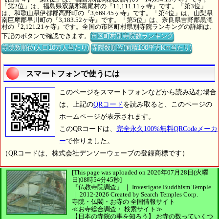
「第2位」は、福島県双葉郡葛尾村の『11,111.11ヶ寺』です。「第3位」
は、和歌山県伊都郡高野町の『3,669.45ヶ寺』です。「第4位」は、山梨県
南巨摩郡早川町の『3,183.52ヶ寺』です。「第5位」は、奈良県吉野郡黒滝
村の『2,121.21ヶ寺』です。全国の市区町村県別寺院ランキングの詳細は、
下記のボタンで確認できます。
市区町村別寺院数ランキング
寺院数順位(人口10万人当たり)
寺院数順位(面積100平方Km当たり)
スマートフォンで使うには
このページをスマートフォンなどから読み込む場合
は、上記の
QRコード
を読み取ると、このページの
ホームページが表示されます。
このQRコードは、
完全永久100%無料QRCodeメーカ
ー
で作りました。
（QRコードは、株式会社デンソーウェーブの登録商標です）
[This page was uploaded on 2026年07月28日(火曜
日)08時54分45秒]
『仏教寺院調査』 ｜ Investigate Buddhism Temple
｜
2012-2026
Created by
Search Temples Corp.
寺院・仏閣・お寺の
全国情報サイト
≪お寺総合調査・
検索サイト≫
【日本の寺院の事を知ろう】
お寺の数っていくつ