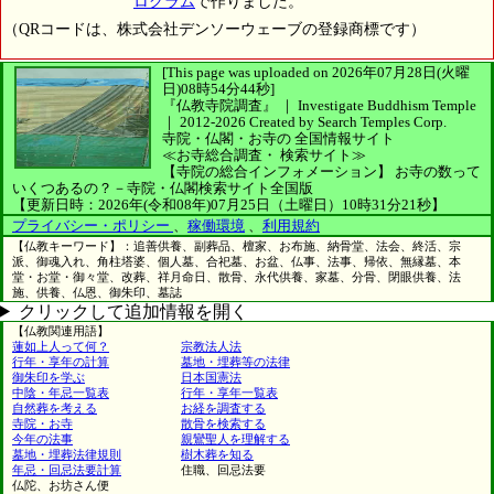
ログラム
で作りました。
（QRコードは、株式会社デンソーウェーブの登録商標です）
[This page was uploaded on 2026年07月28日(火曜
日)08時54分44秒]
『仏教寺院調査』 ｜ Investigate Buddhism Temple
｜
2012-2026
Created by
Search Temples Corp.
寺院・仏閣・お寺の
全国情報サイト
≪お寺総合調査・
検索サイト≫
【寺院の総合インフォメーション】
お寺の数って
いくつあるの？－寺院・仏閣検索サイト全国版
【更新日時：2026年(令和08年)07月25日（土曜日）10時31分21秒】
プライバシー・ポリシー
、
稼働環境
、
利用規約
【仏教キーワード】：追善供養、副葬品、檀家、お布施、納骨堂、法会、終活、宗
派、御魂入れ、角柱塔婆、個人墓、合祀墓、お盆、仏事、法事、帰依、無縁墓、本
堂・お堂・御々堂、改葬、祥月命日、散骨、永代供養、家墓、分骨、閉眼供養、法
施、供養、仏恩、御朱印、墓誌
クリックして追加情報を開く
【仏教関連用語】
蓮如上人って何？
宗教法人法
行年・享年の計算
墓地・埋葬等の法律
御朱印を学ぶ
日本国憲法
中陰・年忌一覧表
行年・享年一覧表
自然葬を考える
お経を調査する
寺院・お寺
散骨を検索する
今年の法事
親鸞聖人を理解する
墓地・埋葬法律規則
樹木葬を知る
年忌・回忌法要計算
住職、回忌法要
仏陀、お坊さん便