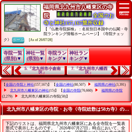
福岡県北九州市八幡東区の寺
院
全国のお
寺と神社157,167箇所収録
【『仏教寺院探検』：名前別日本国中の仏閣・寺
院ランキング情報ホームページ】《寺院チェッ
ク》
ホーム
[As of 26/07/28]
寺院一覧
神社一覧
寺院ラン
神社ラン
(県別)▼
(県別)▼
キング▼
キング▼
5.『北九州市小倉南
7.『北九州市八幡西
区』
区』
【
全国の寺院と神社
(157,167)】 【
全国の神社
(80,507)
福岡県の神社
(3,391)
北九州市八幡東区の神社
(15)】 【
全国の寺院
(76,660)
福岡県の寺院
(2,279)
北九州市八幡東区の寺院
(58)】
北九州市八幡東区の寺院・お寺《寺院総数は58カ寺》のす
下記のリストは、福岡県北九州市八幡東区にある全寺院を一覧表
形式で表示したものです。「2026年07月27日」時点において、全