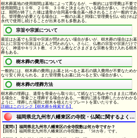
樹木葬墓地の使用期間は墓地によって異なるが、一般的には管理費は不要で
使用期間は１０年、２０年、３０年と決まられている場合が多い。その場合
は、期間が終了した後は遺骨が合同墓や集合墓へ移されることが一般的であ
る。管理費が必要となる場合は、一般のお墓と同様に管理費を払い続ければ
永代で使用し続けることが出来る所も多数ある。
宗旨や宗派について
最近はお墓でも宗旨や宗派が問われない場合が多いが、樹木葬の場合はお墓
以上に宗旨や宗派はほとんど問われない。さらに、仏教の宗旨や宗派だけで
なく、神道やキリスト教、イスラム教などさまざまな宗教を受け入れる樹木
葬もある。
樹木葬の費用について
一般的には、樹木葬の費用はお墓と比べると墓石の購入費用が不要なためか
なり安く抑えられる。また管理費もお墓に比べると安い場合が多い。
樹木葬の埋葬方法
樹木葬の埋葬は、遺骨を骨壷から取り出して紙などに包みそのまま土に埋め
る場合と、骨壷ごと埋葬する場合がある。一般的に誰を埋葬したかがわかる
ように、埋葬した場所に樹木を植えたりプレートを置いたりする。
詳細はこのリンク【樹木葬を検索する】
福岡県北九州市八幡東区の寺院・仏閣に関するよくあ
【質問1】福岡県北九州市八幡東区の全寺院数は何カ寺ですか？
【回答1】福岡県北九州市八幡東区の寺院数は、「58カ寺」です。