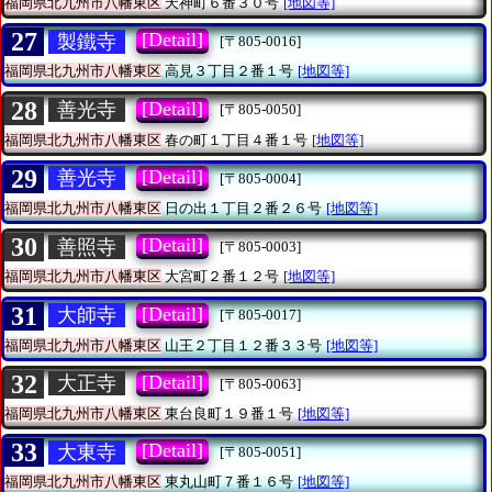
福岡県北九州市八幡東区
天神町６番３０号
[地図等]
27
[Detail]
製鐵寺
[〒805-0016]
福岡県北九州市八幡東区
高見３丁目２番１号
[地図等]
28
[Detail]
善光寺
[〒805-0050]
福岡県北九州市八幡東区
春の町１丁目４番１号
[地図等]
29
[Detail]
善光寺
[〒805-0004]
福岡県北九州市八幡東区
日の出１丁目２番２６号
[地図等]
30
[Detail]
善照寺
[〒805-0003]
福岡県北九州市八幡東区
大宮町２番１２号
[地図等]
31
[Detail]
大師寺
[〒805-0017]
福岡県北九州市八幡東区
山王２丁目１２番３３号
[地図等]
32
[Detail]
大正寺
[〒805-0063]
福岡県北九州市八幡東区
東台良町１９番１号
[地図等]
33
[Detail]
大東寺
[〒805-0051]
福岡県北九州市八幡東区
東丸山町７番１６号
[地図等]