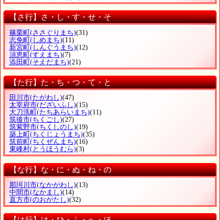
【さ行】さ・し・す・せ・そ
篠栗町
(ささぐりまち)
(31)
志免町
(しめまち)
(11)
新宮町
(しんぐうまち)
(12)
須恵町
(すえまち)
(7)
添田町
(そえだまち)
(21)
【た行】た・ち・つ・て・と
田川市
(たがわし)
(47)
太宰府市
(だざいふし)
(15)
大刀洗町
(たちあらいまち)
(11)
筑後市
(ちくごし)
(27)
筑紫野市
(ちくしのし)
(19)
築上町
(ちくじょうまち)
(35)
筑前町
(ちくぜんまち)
(16)
東峰村
(とうほうむら)
(3)
【な行】な・に・ぬ・ね・の
那珂川市
(なかがわし)
(13)
中間市
(なかまし)
(14)
直方市
(のおがたし)
(32)
【は行】は・ひ・ふ・へ・ほ