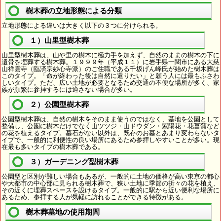
樹木葬の立地形態による分類
立地形態による違いは大きく以下の３つに分けられる。
１）山里型樹木葬
山里型樹木葬は、山や里の樹木に極力手を加えず、自然のままの樹木の下に
遺骨を埋葬する樹木葬。１９９９年（平成１１）に岩手県一関市にある大慈
山祥雲寺（臨済宗妙心寺派）のご住職である千坂げん峰氏が始めた樹木葬は
このタイプ。「命が終わった後は自然に還りたい」と願う人には最もふさわ
しいタイプ。ただ、広い土地が必要となるため交通の不便な場所が多く、家
族が頻繁に参拝するには適さない場合が多い。
２）公園型樹木葬
公園型樹木葬は、自然の樹木をそのまま使うのではなく、墓地を公園として
整備し、公園に樹木だけでなく山ツツジ・山ドウダン・紫陽花・花菖蒲など
の花を植えるタイプ。墓石がない以外は、既存のお墓とあまり変わらないタ
イプで、一般的に利便性の良い場所にあるため参拝しやすいことが多い。現
在最も多いタイプの樹木葬である。
３）ガーデニング型樹木葬
公園型と区別が難しい場合もあるが、一般的に土地の価格が高い東京の都心
や大都市の中心部に見られる樹木葬で、狭い土地に季節の折々の花を植え、
その近くに埋葬スペースを設けるタイプ。一般的に駅から近い便利な場所に
あるため、参拝する人が気軽に訪れることができる特徴がある。
樹木葬墓地の使用期間