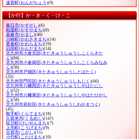
遠賀町
(おんがちょう)
(9)
【か行】か・き・く・け・こ
春日市
(かすがし)
(6)
粕屋町
(かすやまち)
(8)
嘉麻市
(かまし)
(40)
川崎町
(かわさきまち)
(14)
香春町
(かわらまち)
(19)
苅田町
(かんだまち)
(14)
北九州市小倉北区
(きたきゅうしゅうしこくらきた
く)
(84)
北九州市小倉南区
(きたきゅうしゅうしこくらみなみ
く)
(56)
北九州市戸畑区
(きたきゅうしゅうしとばたく)
(32)
北九州市門司区
(きたきゅうしゅうしもじく)
(66)
北九州市八幡西区
(きたきゅうしゅうしやはたにし
く)
(52)
北九州市八幡東区
(きたきゅうしゅうしやはたひがし
く)
(58)
北九州市若松区
(きたきゅうしゅうしわかまつく)
(45)
鞍手町
(くらてまち)
(18)
久留米市
(くるめし)
(147)
桂川町
(けいせんまち)
(7)
上毛町
(こうげまち)
(9)
古賀市
(こがし)
(11)
小竹町
(こたけまち)
(10)