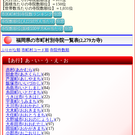
【面積当たりの寺院数順位】＝150位
【世帯数当たりの寺院数順位】＝1,031位
市区町村別寺院数ランキング
別窓
寺院数順位(人口10万人当たり)
別窓
寺院数順位(面積100平方Km当たり)
別窓
福岡県の市町村別寺院一覧表(2,279カ寺)
ぶりがな順
市町村コード順
寺院件数順
【あ行】あ・い・う・え・お
赤村
(あかむら)
(6)
朝倉市
(あさくらし)
(49)
芦屋町
(あしやまち)
(11)
飯塚市
(いいづかし)
(73)
糸島市
(いとしまし)
(84)
糸田町
(いとだまち)
(6)
うきは市
(うきはし)
(22)
宇美町
(うみまち)
(9)
大川市
(おおかわし)
(35)
大木町
(おおきまち)
(13)
大任町
(おおとうまち)
(6)
大野城市
(おおのじょうし)
(7)
大牟田市
(おおむたし)
(97)
岡垣町
(おかがきまち)
(17)
小郡市
(おごおりし)
(16)