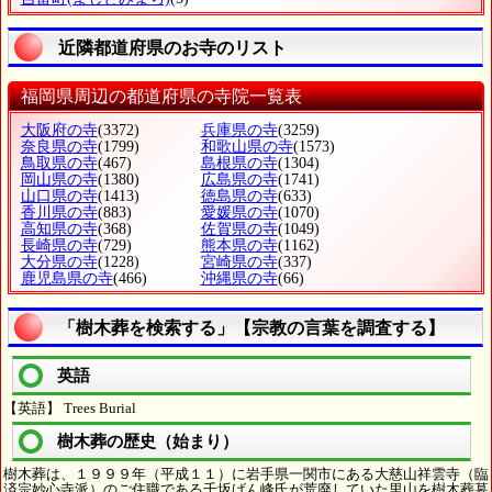
近隣都道府県のお寺のリスト
福岡県周辺の都道府県の寺院一覧表
大阪府の寺
(3372)
兵庫県の寺
(3259)
奈良県の寺
(1799)
和歌山県の寺
(1573)
鳥取県の寺
(467)
島根県の寺
(1304)
岡山県の寺
(1380)
広島県の寺
(1741)
山口県の寺
(1413)
徳島県の寺
(633)
香川県の寺
(883)
愛媛県の寺
(1070)
高知県の寺
(368)
佐賀県の寺
(1049)
長崎県の寺
(729)
熊本県の寺
(1162)
大分県の寺
(1228)
宮崎県の寺
(337)
鹿児島県の寺
(466)
沖縄県の寺
(66)
「樹木葬を検索する」【宗教の言葉を調査する】
英語
【英語】 Trees Burial
樹木葬の歴史（始まり）
樹木葬は、１９９９年（平成１１）に岩手県一関市にある大慈山祥雲寺（臨
済宗妙心寺派）のご住職である千坂げん峰氏が荒廃していた里山を樹木葬墓