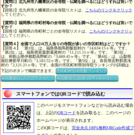
【質問2】北九州市八幡東区の全寺院・仏閣を調べるにはどうすれば良いで
すか？
【回答2】北九州市八幡東区の全寺院リストは、
こちらのリンクをクリック
してください。
【質問3】福岡県の市町村毎の全寺院・仏閣を調べるにはどうすれば良いで
すか？
【回答3】福岡県の市町村ごとの全寺院リストは、
こちらのリンクをクリッ
ク
してください。
【質問４】全国で人口10万人当りの寺院が多いの市区町村はどこですか？
【回答４】「第1位」は、福島県相馬郡飯舘村の『14,634.15ヶ寺』です。
「第2位」は、福島県双葉郡葛尾村の『11,111.11ヶ寺』です。「第3位」
は、和歌山県伊都郡高野町の『3,669.45ヶ寺』です。「第4位」は、山梨県
南巨摩郡早川町の『3,183.52ヶ寺』です。「第5位」は、奈良県吉野郡黒滝
村の『2,121.21ヶ寺』です。全国の市区町村県別寺院ランキングの詳細は、
下記のボタンで確認できます。
市区町村別寺院数ランキング
寺院数順位(人口10万人当たり)
寺院数順位(面積100平方Km当たり)
スマートフォンではQRコードで読み込む
このページをスマートフォンなどから読み込む場合
は、上記の
QRコード
を読み取ると、このページの
ホームページが表示されます。
このQRコードは、
完全永久100%無料QRCode作成プ