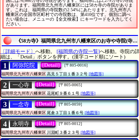
国には76,660カ寺の寺院があります。福岡県には2,279カ寺の寺院
があります。福岡県北九州市八幡東区には58カ寺の寺院がありま
す。これは、福岡県の寺院数の2.54%にあたります。北九州市八
幡東区の全国市区町村での寺院数は、第410位です。個別に調べ
たい場合は、メニューの【全文検索】にキーワードを入力してく
ださい。
《58カ寺》福岡県北九州市八幡東区のお寺や寺院(寺院総
〔詳細モード〕
へ移動。
[福岡県の寺院一覧]
へ移動。寺院の詳
細は、「Detail」ボタンを押す。(漢字コード順にソート)
1
[Detail]
阿弥陀院
[〒805-0016]
福岡県北九州市八幡東区
高見５丁目１番３２号
[地図等]
2
[Detail]
一心寺
[〒805-0065]
福岡県北九州市八幡東区
花尾町９番６１号
[地図等]
3
[Detail]
一念寺
[〒805-0059]
福岡県北九州市八幡東区
尾倉３丁目１番６号
[地図等]
4
[Detail]
永明寺
[〒805-0012]
福岡県北九州市八幡東区
川淵町３番２３号
[地図等]