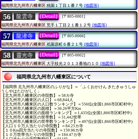
福岡県北九州市八幡東区
桃園１丁目１番７号
[地図等]
56
[Detail]
龍雲寺
[〒805-0001]
福岡県北九州市八幡東区
荒手１丁目２１番１２号
[地図等]
57
[Detail]
龍潜寺
[〒805-0066]
福岡県北九州市八幡東区
祇園原町６番２１号
[地図等]
58
[Detail]
靈光寺
[〒805-0002]
福岡県北九州市八幡東区
大字枝光２０１３番地の１０
[地図等]
福岡県北九州市八幡東区について
【福岡県 北九州市八幡東区のふりがな】＝「ふくおかけん きたきゅうしゅ
うしやはたひがしく」
【北九州市八幡東区の寺院数】＝58カ寺
【北九州市八幡東区の人口】＝68,844人
【北九州市八幡東区の人口数ランキング】＝556位(全国1,866市区町村中)
【北九州市八幡東区の面積】＝36.26平方Km
【北九州市八幡東区の面積ランキング】＝1,435位(全国1,866市区町村中)
【北九州市八幡東区の世帯数】＝31,442世帯
【北九州市八幡東区の世帯数ランキング】＝497位(全国1,866市区町村中)
【人口１０万人当たりの寺院数】＝84.25カ寺
【１０Km四方当たりの寺院数】＝159.96カ寺
【１０万世帯当たりの寺院数】＝184.47カ寺
【人口当たりの寺院数順位】＝911位