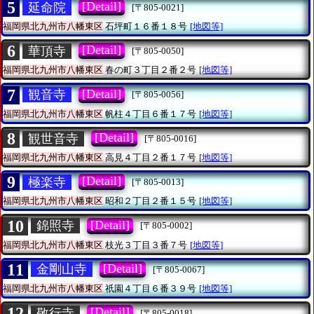
5
[Detail]
延命院
[〒805-0021]
福岡県北九州市八幡東区
石坪町１６番１８号
[地図等]
6
[Detail]
華頂寺
[〒805-0050]
福岡県北九州市八幡東区
春の町３丁目２番２号
[地図等]
7
[Detail]
観音寺
[〒805-0056]
福岡県北九州市八幡東区
帆柱４丁目６番１７号
[地図等]
8
[Detail]
観世音寺
[〒805-0016]
福岡県北九州市八幡東区
高見４丁目２番１７号
[地図等]
9
[Detail]
極楽寺
[〒805-0013]
福岡県北九州市八幡東区
昭和２丁目２番１５号
[地図等]
10
[Detail]
錦照寺
[〒805-0002]
福岡県北九州市八幡東区
枝光３丁目３番７号
[地図等]
11
[Detail]
金剛山寺
[〒805-0067]
福岡県北九州市八幡東区
祇園４丁目６番３９号
[地図等]
12
[Detail]
敬行寺
[〒805-0018]