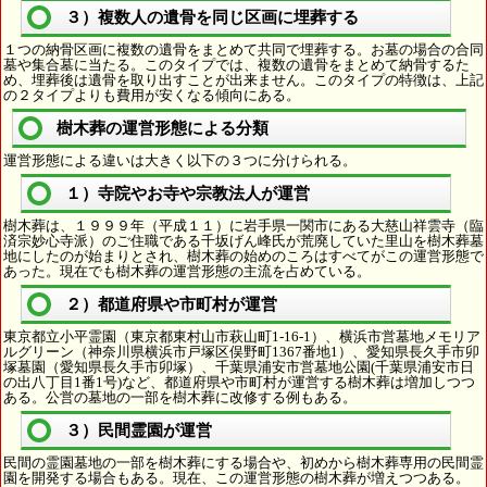
３）複数人の遺骨を同じ区画に埋葬する
１つの納骨区画に複数の遺骨をまとめて共同で埋葬する。お墓の場合の合同
墓や集合墓に当たる。このタイプでは、複数の遺骨をまとめて納骨するた
め、埋葬後は遺骨を取り出すことが出来ません。このタイプの特徴は、上記
の２タイプよりも費用が安くなる傾向にある。
樹木葬の運営形態による分類
運営形態による違いは大きく以下の３つに分けられる。
１）寺院やお寺や宗教法人が運営
樹木葬は、１９９９年（平成１１）に岩手県一関市にある大慈山祥雲寺（臨
済宗妙心寺派）のご住職である千坂げん峰氏が荒廃していた里山を樹木葬墓
地にしたのが始まりとされ、樹木葬の始めのころはすべてがこの運営形態で
あった。現在でも樹木葬の運営形態の主流を占めている。
２）都道府県や市町村が運営
東京都立小平霊園（東京都東村山市萩山町1-16-1）、横浜市営墓地メモリア
ルグリーン（神奈川県横浜市戸塚区俣野町1367番地1）、愛知県長久手市卯
塚墓園（愛知県長久手市卯塚）、千葉県浦安市営墓地公園(千葉県浦安市日
の出八丁目1番1号)など、都道府県や市町村が運営する樹木葬は増加しつつ
ある。公営の墓地の一部を樹木葬に改修する例もある。
３）民間霊園が運営
民間の霊園墓地の一部を樹木葬にする場合や、初めから樹木葬専用の民間霊
園を開発する場合もある。現在、この運営形態の樹木葬が増えつつある。