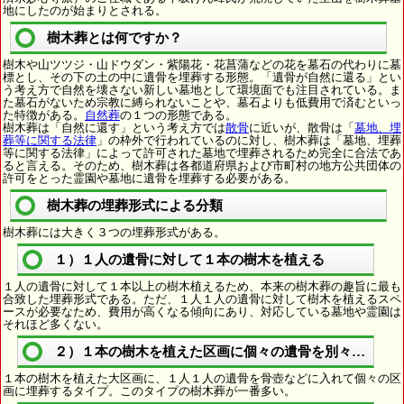
地にしたのが始まりとされる。
樹木葬とは何ですか？
樹木や山ツツジ・山ドウダン・紫陽花・花菖蒲などの花を墓石の代わりに墓
標とし、その下の土の中に遺骨を埋葬する形態。「遺骨が自然に還る」とい
う考え方で自然を壊さない新しい墓地として環境面でも注目されている。ま
た墓石がないため宗教に縛られないことや、墓石よりも低費用で済むといっ
た特徴がある。
自然葬
の１つの形態である。
樹木葬は「自然に還す」という考え方では
散骨
に近いが、散骨は「
墓地、埋
葬等に関する法律
」の枠外で行われているのに対し、樹木葬は「墓地、埋葬
等に関する法律」によって許可された墓地で埋葬されるため完全に合法であ
ると言える。そのため、樹木葬は各都道府県および市町村の地方公共団体の
許可をとった霊園や墓地に遺骨を埋葬する必要がある。
樹木葬の埋葬形式による分類
樹木葬には大きく３つの埋葬形式がある。
１）１人の遺骨に対して１本の樹木を植える
１人の遺骨に対して１本以上の樹木植えるため、本来の樹木葬の趣旨に最も
合致した埋葬形式である。ただ、１人１人の遺骨に対して樹木を植えるスペ
ースが必要なため、費用が高くなる傾向にあり、対応している墓地や霊園は
それほど多くない。
２）１本の樹木を植えた区画に個々の遺骨を別々に埋葬
１本の樹木を植えた大区画に、１人１人の遺骨を骨壺などに入れて個々の区
画に埋葬するタイプ。このタイプの樹木葬が一番多い。