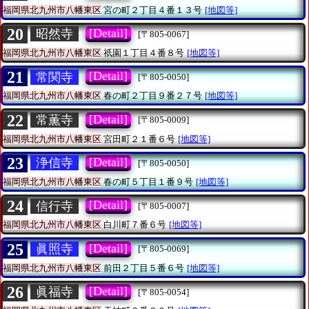
福岡県北九州市八幡東区
宮の町２丁目４番１３号
[地図等]
20
[Detail]
昭然寺
[〒805-0067]
福岡県北九州市八幡東区
祇園１丁目４番８号
[地図等]
21
[Detail]
常関寺
[〒805-0050]
福岡県北九州市八幡東区
春の町２丁目９番２７号
[地図等]
22
[Detail]
常薫寺
[〒805-0009]
福岡県北九州市八幡東区
宮田町２１番６号
[地図等]
23
[Detail]
浄信寺
[〒805-0050]
福岡県北九州市八幡東区
春の町５丁目１番９号
[地図等]
24
[Detail]
信行寺
[〒805-0007]
福岡県北九州市八幡東区
白川町７番６号
[地図等]
25
[Detail]
眞照寺
[〒805-0069]
福岡県北九州市八幡東区
前田２丁目５番６号
[地図等]
26
[Detail]
眞福寺
[〒805-0054]