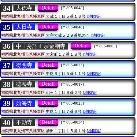
34
[Detail]
大徳寺
[〒805-0048]
福岡県北九州市八幡東区
大蔵１丁目５番１６号
[地図等]
35
[Detail]
大日寺
[〒805-0048]
福岡県北九州市八幡東区
大字大蔵５２９番地の４
[地図等]
36
[Detail]
中山身語正宗金剛寺
[〒805-0003]
福岡県北九州市八幡東区
大宮町１７番１８号
[地図等]
37
[Detail]
得明寺
[〒805-0025]
福岡県北九州市八幡東区
中尾３丁目５番１１号
[地図等]
38
[Detail]
徳養寺
[〒805-0017]
福岡県北九州市八幡東区
山王１丁目６番２号
[地図等]
39
[Detail]
如海寺
[〒805-0025]
福岡県北九州市八幡東区
中尾１丁目７番６号
[地図等]
40
[Detail]
不動寺
[〒805-0034]
福岡県北九州市八幡東区
清田１丁目１５番１号
[地図等]