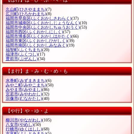
久山町
(ひさやままち)
(7)
広川町
(ひろかわまち)
(8)
福岡市早良区
(ふくおかしさわらく)
(37)
福岡市城南区
(ふくおかしじょうなんく)
(10)
福岡市中央区
(ふくおかしちゅうおうく)
(53)
福岡市西区
(ふくおかしにしく)
(57)
福岡市博多区
(ふくおかしはかたく)
(66)
福岡市東区
(ふくおかしひがしく)
(39)
福岡市南区
(ふくおかしみなみく)
(19)
福智町
(ふくちまち)
(20)
福津市
(ふくつし)
(17)
豊前市
(ぶぜんし)
(34)
【ま行】ま・み・む・め・も
水巻町
(みずまきまち)
(6)
みやこ町
(みやこまち)
(50)
みやま市
(みやまし)
(86)
宮若市
(みやわかし)
(32)
宗像市
(むなかたし)
(40)
【や行】や・ゆ・よ
柳川市
(やながわし)
(105)
八女市
(やめし)
(50)
行橋市
(ゆくはしし)
(68)
吉富町
(よしとみまち)
(5)