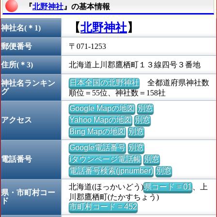
『
北野神社
』の基本情報
【
北野神社
】
神社名(＊1)
郵便番号
〒071-1253
住所(＊3)
北海道上川郡鷹栖町１３線四号３番地
日本全国の北野神社
全都道府県神社数
神社名ランキン
グ
順位＝55位、神社数＝158社
Google Mapの地図
別窓
アクセス
Yahoo Mapの地図
別窓
Bing Mapの地図
別窓
Google電話番号
別窓
電話番号
iタウンページ電話帳
別窓
電話番号検索(jpnumber)
別窓
北海道(ほっかいどう)
県コード = 01
、上
県・市町村コー
川郡鷹栖町(たかすちょう)
ド
市町村コード = 452