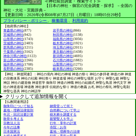
≪神社統合調査・
検索サイト≫
【日本の神社・御宮の完全調査・探求】
－全国の
神社・大社・宮殿辞典－
【更新日時：2026年(令和08年)07月27日（月曜日）18時05分29秒】
プライバシー・ポリシー
、
稼働環境
、
利用規約
【他府県の神社】
青森県の神社
(877)
岩手県の神社
(866)
宮城県の神社
(942)
秋田県の神社
(1138)
山形県の神社
(1743)
福島県の神社
(3056)
茨城県の神社
(2483)
栃木県の神社
(1921)
群馬県の神社
(1211)
埼玉県の神社
(2011)
千葉県の神社
(3162)
東京都の神社
(1438)
神奈川県の神社
(1122)
新潟県の神社
(4695)
富山県の神社
(2266)
石川県の神社
(1882)
福井県の神社
(1708)
山梨県の神社
(1275)
長野県の神社
(2385)
岐阜県の神社
(3266)
【神社・神道関連】：神社の境内 神社の神域 神道の祭り 神社の参拝者 神道の神 神道
の宗教体系 神社の社殿 神社祭り 神道道場 神社の神聖な場所 お守り 神聖な鏡 神聖な
神話 神社の建造物 神道哲学 御朱印 神道の神職 神社の結婚式 神聖な鳥居 神代文字 神
社の神道道場 神道教 神社参拝 伝統的な祭り 神道の教義 お札 神社の祭礼 神聖な彫刻
神聖な器具 神社の神話学
クリックして追加情報を開く
【仏教関連用語】
御朱印について知る
納骨堂って何？
墓地・埋葬法律規則
自然葬について学ぶ
年忌・回忌法要計算
樹木葬を調査する
散骨を考える
親鸞聖人を学ぶ
宗教法人法
行年・享年の計算
今年の法事
寺院・お寺
日本国憲法
墓地・埋葬等の法律
お経を検索する
行年・享年一覧表