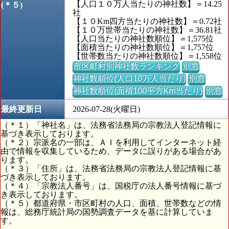
【人口１０万人当たりの神社数】＝14.25
(＊５)
社
【１０Km四方当たりの神社数】＝0.72社
【１０万世帯当たりの神社数】＝36.81社
【人口当たりの神社数順位】＝1,575位
【面積当たりの神社数順位】＝1,757位
【世帯数当たりの神社数順位】＝1,558位
市区町村別神社数ランキング
別窓
神社数順位(人口10万人当たり)
別窓
神社数順位(面積100平方Km当たり)
別窓
最終更新日
2026-07-28(火曜日)
（＊１）「神社名」は、法務省法務局の宗教法人登記情報に
基づき表示しております。
（＊２）宗派名の一部は、ＡＩを利用してインターネット経
由で情報を収集しているため、データに誤りがある場合があ
ります。
（＊３）「住所」は、法務省法務局の宗教法人登記情報に基
づき表示しております。
（＊４）「宗教法人番号」は、国税庁の法人番号情報に基づ
き表示しております。
（＊５）都道府県・市区町村の人口、面積、世帯数などの情
報は、総務庁統計局の国勢調査データを基に計算していま
す。