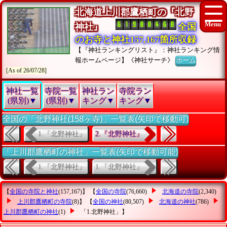
北海道上川郡鷹栖町の『北野
神社』
全国
のお寺と神社157,167箇所収録
【『神社ランキングリスト』：神社ランキング情
報ホームページ】《神社サーチ》
ホーム
[As of 26/07/28]
神社一覧
寺院一覧
神社ラン
寺院ラン
(県別)▼
(県別)▼
キング▼
キング▼
全国の「北野神社(158ヶ寺)」一覧表(矢印で移動可)
1.『北野神社』
2.『北野神社』
「上川郡鷹栖町の神社」一覧表(矢印で移動可能)
1.『北野神社』
1.『北野神社』
【
全国の寺院と神社
(157,167)】 【
全国の寺院
(76,660)
北海道の寺院
(2,340)
上川郡鷹栖町の寺院
(8)】 【
全国の神社
(80,507)
北海道の神社
(786)
上川郡鷹栖町の神社
(1)
「1.北野神社」
】