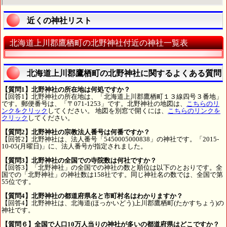
近くの神社リスト
北海道上川郡鷹栖町の北野神社付近の神社一覧表
北海道上川郡鷹栖町の北野神社に関するよくある質問
【質問1】北野神社の所在地は何処ですか？
【回答1】北野神社の所在地は、「北海道上川郡鷹栖町１３線四号３番地」
です。郵便番号は、「〒071-1253」です。北野神社の地図は、
こちらのリ
ンクをクリック
してください。 地図を別窓で開くには、
こちらのリンクを
クリック
してください。
【質問2】北野神社の宗教法人番号は何番ですか？
【回答2】北野神社は、法人番号「5450005000838」の神社です。「2015-
10-05(月曜日)」に、法人番号が指定されました。
【質問3】北野神社の全国での寺院数は何社ですか？
【回答3】「北野神社」の全国での神社の数と順位は以下のとおりです。全
国での「北野神社」の神社数は158社です。同じ神社名の数では、全国で第
55位です。
【質問4】北野神社の都道府県名と市町村名はわかりますか？
【回答4】北野神社は、北海道(ほっかいどう)上川郡鷹栖町(たかすちょう)の
神社です。
【質問６】全国で人口10万人当りの神社が多いの都道府県はどこですか？