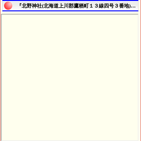
『北野神社(北海道上川郡鷹栖町１３線四号３番地)』の航空写真