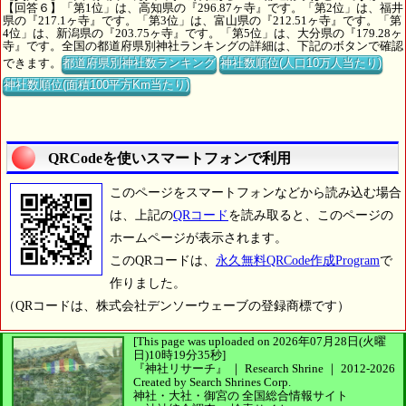
【回答６】「第1位」は、高知県の『296.87ヶ寺』です。「第2位」は、福井
県の『217.1ヶ寺』です。「第3位」は、富山県の『212.51ヶ寺』です。「第
4位」は、新潟県の『203.75ヶ寺』です。「第5位」は、大分県の『179.28ヶ
寺』です。全国の都道府県別神社ランキングの詳細は、下記のボタンで確認
できます。
都道府県別神社数ランキング
神社数順位(人口10万人当たり)
神社数順位(面積100平方Km当たり)
QRCodeを使いスマートフォンで利用
このページをスマートフォンなどから読み込む場合
は、上記の
QRコード
を読み取ると、このページの
ホームページが表示されます。
このQRコードは、
永久無料QRCode作成Program
で
作りました。
（QRコードは、株式会社デンソーウェーブの登録商標です）
[This page was uploaded on 2026年07月28日(火曜
日)10時19分35秒]
『神社リサーチ』 ｜ Research Shrine
｜
2012-2026
Created by
Search Shrines Corp.
神社・大社・御宮の
全国総合情報サイト