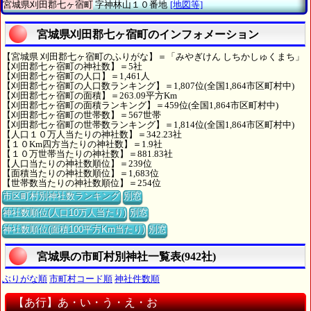
宮城県刈田郡七ヶ宿町
字神林山１０番地
[地図等]
宮城県刈田郡七ヶ宿町のインフォメーション
【宮城県 刈田郡七ヶ宿町のふりがな】＝「みやぎけん しちかしゅくまち」
【刈田郡七ヶ宿町の神社数】＝5社
【刈田郡七ヶ宿町の人口】＝1,461人
【刈田郡七ヶ宿町の人口数ランキング】＝1,807位(全国1,864市区町村中)
【刈田郡七ヶ宿町の面積】＝263.09平方Km
【刈田郡七ヶ宿町の面積ランキング】＝459位(全国1,864市区町村中)
【刈田郡七ヶ宿町の世帯数】＝567世帯
【刈田郡七ヶ宿町の世帯数ランキング】＝1,814位(全国1,864市区町村中)
【人口１０万人当たりの神社数】＝342.23社
【１０Km四方当たりの神社数】＝1.9社
【１０万世帯当たりの神社数】＝881.83社
【人口当たりの神社数順位】＝239位
【面積当たりの神社数順位】＝1,683位
【世帯数当たりの神社数順位】＝254位
市区町村別神社数ランキング
別窓
神社数順位(人口10万人当たり)
別窓
神社数順位(面積100平方Km当たり)
別窓
宮城県の市町村別神社一覧表(942社)
ぶりがな順
市町村コード順
神社件数順
【あ行】あ・い・う・え・お