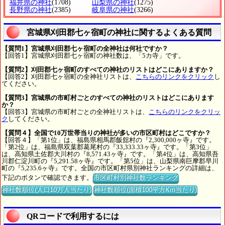
福井県の神社
(1708)
山梨県の神社
(1275)
長野県の神社
(2385)
岐阜県の神社
(3266)
宮城県刈田郡七ヶ宿町の神社に関するよくある質問
【質問1】宮城県刈田郡七ヶ宿町の全神社は何社ですか？
【回答1】宮城県刈田郡七ヶ宿町の神社数は、「5カ寺」です。
【質問2】刈田郡七ヶ宿町のすべての神社のリストはどこにありますか？
【回答2】刈田郡七ヶ宿町の全神社リストは、
こちらのリンクをクリック
し
てください。
【質問3】宮城県の市町村ごとのすべての神社のリストはどこにあります
か？
【回答3】宮城県の市町村ごとの全神社リストは、
こちらのリンクをクリッ
ク
してください。
【質問４】全国で10万世帯当りの神社が多いの市区町村はどこですか？
【回答４】「第1位」は、福島県相馬郡飯舘村の『2,300,000ヶ寺』です。
「第2位」は、福島県双葉郡葛尾村の『33,333.33ヶ寺』です。「第3位」
は、高知県土佐郡大川村の『8,571.43ヶ寺』です。「第4位」は、高知県吾
川郡仁淀川町の『5,291.58ヶ寺』です。「第5位」は、山梨県南巨摩郡早川
町の『5,235.6ヶ寺』です。全国の市区町村県別神社ランキングの詳細は、
下記のボタンで確認できます。
市区町村別神社数ランキング
神社数順位(人口10万人当たり)
神社数順位(面積100平方Km当たり)
QRコードで利用するには