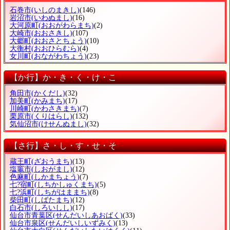
石巻市
(いしのまきし)
(146)
岩沼市
(いわぬまし)
(16)
大河原町
(おおがわらまち)
(2)
大崎市
(おおさきし)
(107)
大郷町
(おおさとちょう)
(10)
大衡村
(おおひらむら)
(4)
女川町
(おながわちょう)
(23)
【か行】か・き・く・け・こ
角田市
(かくだし)
(32)
加美町
(かみまち)
(17)
川崎町
(かわさきまち)
(7)
栗原市
(くりはらし)
(132)
気仙沼市
(けせんぬまし)
(32)
【さ行】さ・し・す・せ・そ
蔵王町
(ざおうまち)
(13)
塩竈市
(しおがまし)
(12)
色麻町
(しかまちょう)
(7)
七?宿町
(しちかしゅくまち)
(5)
七?浜町
(しちがはままち)
(8)
柴田町
(しばたまち)
(12)
白石市
(しろいしし)
(17)
仙台市青葉区
(せんだいしあおばく)
(33)
仙台市泉区
(せんだいしいずみく)
(13)