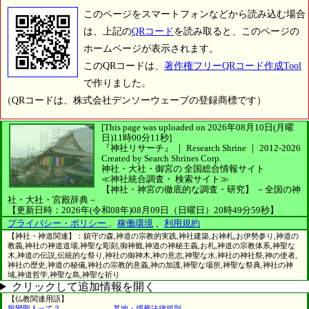
このページをスマートフォンなどから読み込む場合
は、上記の
QRコード
を読み取ると、このページの
ホームページが表示されます。
このQRコードは、
著作権フリーQRコード作成Tool
で作りました。
（QRコードは、株式会社デンソーウェーブの登録商標です）
[This page was uploaded on 2026年08月10日(月曜
日)11時00分11秒]
『神社リサーチ』 ｜ Research Shrine
｜
2012-2026
Created by
Search Shrines Corp.
神社・大社・御宮の
全国総合情報サイト
≪神社統合調査・
検索サイト≫
【神社・神宮の徹底的な調査・研究】
－全国の神
社・大社・宮殿辞典－
【更新日時：2026年(令和08年)08月09日（日曜日）20時49分59秒】
プライバシー・ポリシー
、
稼働環境
、
利用規約
【神社・神道関連】：鎮守の森,神道の宗教的実践,神社建築,お神札,お伊勢参り,神道の
教義,神社の神道道場,神聖な彫刻,御神籤,神道の神秘主義,お札,神道の宗教体系,神聖な
木,神道の伝説,伝統的な祭り,神社の御神木,神の意志,神聖な水,神社の神社祭,神の使者,
神社の歴史,神道の秘儀,神社の宗教的意義,神の加護,神聖な場所,神聖な祭典,神社の神
域,神道哲学,神聖な島,神聖な祈り
クリックして追加情報を開く
【仏教関連用語】
親鸞聖人って？
墓地・埋葬法律規則