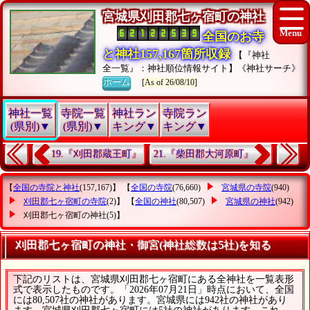
宮城県刈田郡七ヶ宿町の神社
全国のお寺
と神社157,167箇所収録
【『神社
全一覧』：神社順位情報サイト】《神社サーチ》
ホーム
[As of 26/08/10]
神社一覧
寺院一覧
神社ラン
寺院ラン
(県別)▼
(県別)▼
キング▼
キング▼
19.『刈田郡蔵王町』
21.『柴田郡大河原町』
【
全国の寺院と神社
(157,167)】 【
全国の寺院
(76,660)
宮城県の寺院
(940)
刈田郡七ヶ宿町の寺院
(2)】 【
全国の神社
(80,507)
宮城県の神社
(942)
刈田郡七ヶ宿町の神社
(5)】
刈田郡七ヶ宿町の神社・御宮(神社総数は5社)を知る
下記のリストは、宮城県刈田郡七ヶ宿町にある全神社を一覧表形
式で表示したものです。「2026年07月21日」時点において、全国
には80,507社の神社があります。宮城県には942社の神社があり