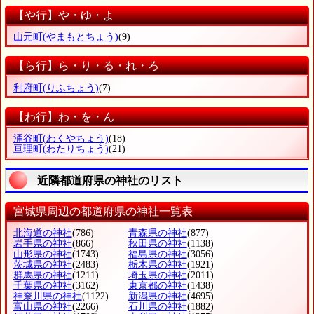
【や行】や・ゆ・よ
山元町
(やまもとちょう)
(9)
【ら行】ら・り・る・れ・ろ
利府町
(りふちょう)
(7)
【わ行】わ・を・ん
涌谷町
(わくやちょう)
(18)
亘理町
(わたりちょう)
(21)
近隣都道府県の神社のリスト
宮城県周辺の都道府県の神社一覧表
北海道の神社
(786)
青森県の神社
(877)
岩手県の神社
(866)
秋田県の神社
(1138)
山形県の神社
(1743)
福島県の神社
(3056)
茨城県の神社
(2483)
栃木県の神社
(1921)
群馬県の神社
(1211)
埼玉県の神社
(2011)
千葉県の神社
(3162)
東京都の神社
(1438)
神奈川県の神社
(1122)
新潟県の神社
(4695)
富山県の神社
(2266)
石川県の神社
(1882)