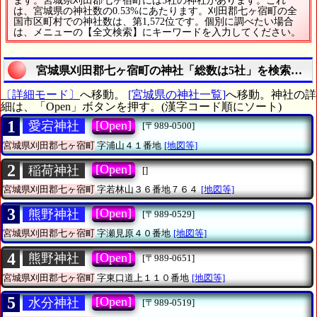
ます。宮城県刈田郡七ヶ宿町には5社の神社があります。これ
は、宮城県の神社数の0.53%にあたります。刈田郡七ヶ宿町の全
国市区町村での神社数は、第1,572位です。個別に調べたい場合
は、メニューの【全文検索】にキーワードを入力してください。
宮城県刈田郡七ヶ宿町の神社「総数は5社」を検索する
〔詳細モード〕
へ移動。
[宮城県の神社一覧]
へ移動。神社の詳
細は、「Open」ボタンを押す。(漢字コード順にソート)
1
[Open]
愛宕神社
[〒989-0500]
宮城県刈田郡七ヶ宿町
字浦山４１番地
[地図等]
2
[Open]
稲荷神社
[]
宮城県刈田郡七ヶ宿町
字若林山３６番地７６４
[地図等]
3
[Open]
熊野神社
[〒989-0529]
宮城県刈田郡七ヶ宿町
字瀬見原４０番地
[地図等]
4
[Open]
熊野神社
[〒989-0651]
宮城県刈田郡七ヶ宿町
字東口道上１１０番地
[地図等]
5
[Open]
水分神社
[〒989-0519]