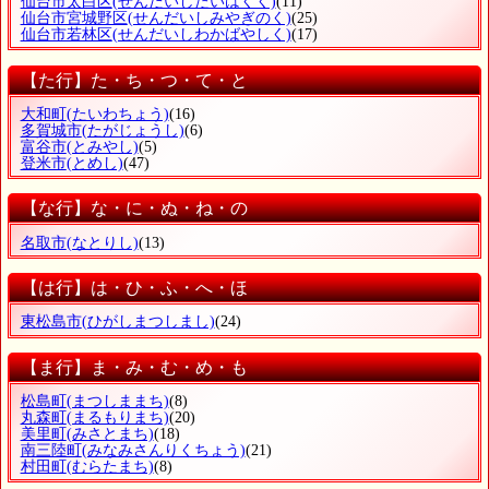
仙台市太白区
(せんだいしたいはくく)
(11)
仙台市宮城野区
(せんだいしみやぎのく)
(25)
仙台市若林区
(せんだいしわかばやしく)
(17)
【た行】た・ち・つ・て・と
大和町
(たいわちょう)
(16)
多賀城市
(たがじょうし)
(6)
富谷市
(とみやし)
(5)
登米市
(とめし)
(47)
【な行】な・に・ぬ・ね・の
名取市
(なとりし)
(13)
【は行】は・ひ・ふ・へ・ほ
東松島市
(ひがしまつしまし)
(24)
【ま行】ま・み・む・め・も
松島町
(まつしままち)
(8)
丸森町
(まるもりまち)
(20)
美里町
(みさとまち)
(18)
南三陸町
(みなみさんりくちょう)
(21)
村田町
(むらたまち)
(8)