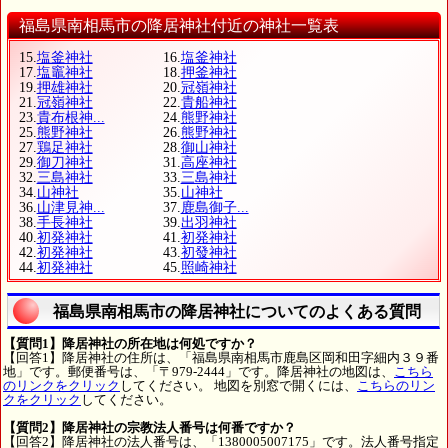
福島県南相馬市の降居神社付近の神社一覧表
15.
塩釜神社
16.
塩釜神社
17.
塩竈神社
18.
押釜神社
19.
押雄神社
20.
冠嶺神社
21.
冠嶺神社
22.
貴船神社
23.
貴布根神...
24.
熊野神社
25.
熊野神社
26.
熊野神社
27.
鶏足神社
28.
御山神社
29.
御刀神社
31.
高座神社
32.
三島神社
33.
三島神社
34.
山神社
35.
山神社
36.
山津見神...
37.
鹿島御子...
38.
手長神社
39.
出羽神社
40.
初発神社
41.
初発神社
42.
初発神社
43.
初發神社
44.
初発神社
45.
照崎神社
福島県南相馬市の降居神社についてのよくある質問
【質問1】降居神社の所在地は何処ですか？
【回答1】降居神社の住所は、「福島県南相馬市鹿島区岡和田字細内３９番
地」です。郵便番号は、「〒979-2444」です。降居神社の地図は、
こちら
のリンクをクリック
してください。 地図を別窓で開くには、
こちらのリン
クをクリック
してください。
【質問2】降居神社の宗教法人番号は何番ですか？
【回答2】降居神社の法人番号は、「1380005007175」です。法人番号指定