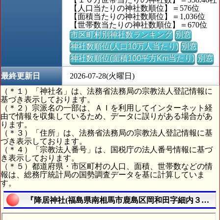
【人口当たりの神社数順位】＝576位
【面積当たりの神社数順位】＝1,036位
【世帯数当たりの神社数順位】＝670位
市区町村別神社数ランキング
別窓
神社数順位(人口10万人当たり)
別窓
神社数順位(面積100平方Km当たり)
別窓
最終更新日
2026-07-28(火曜日)
（＊１）「神社名」は、法務省法務局の宗教法人登記情報に
基づき表示しております。
（＊２）宗派名の一部は、ＡＩを利用してインターネット経
由で情報を収集しているため、データに誤りがある場合があ
ります。
（＊３）「住所」は、法務省法務局の宗教法人登記情報に基
づき表示しております。
（＊４）「宗教法人番号」は、国税庁の法人番号情報に基づ
き表示しております。
（＊５）都道府県・市区町村の人口、面積、世帯数などの情
報は、総務庁統計局の国勢調査データを基に計算していま
す。
『降居神社(福島県南相馬市鹿島区岡和田字細内３９番