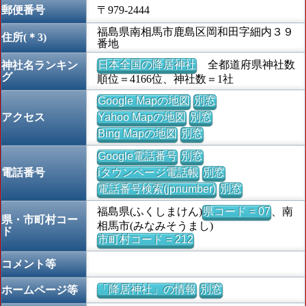
郵便番号
〒979-2444
福島県南相馬市鹿島区岡和田字細内３９
住所(＊3)
番地
日本全国の降居神社
全都道府県神社数
神社名ランキン
グ
順位＝4166位、神社数＝1社
Google Mapの地図
別窓
アクセス
Yahoo Mapの地図
別窓
Bing Mapの地図
別窓
Google電話番号
別窓
電話番号
iタウンページ電話帳
別窓
電話番号検索(jpnumber)
別窓
福島県(ふくしまけん)
県コード = 07
、南
県・市町村コー
相馬市(みなみそうまし)
ド
市町村コード = 212
コメント等
「降居神社」の情報
別窓
ホームページ等