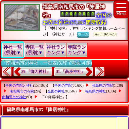
福島県南相馬市の『降居神
社』
全国の
お寺と神社157,167箇所収録
【『神社名簿』：神社ランキング情報ホームペー
ジ】《神社サーチ》
ホーム
[As of 26/07/28]
神社一覧
寺院一覧
神社ラン
寺院ラン
(県別)▼
(県別)▼
キング▼
キング▼
「南相馬市の神社」一覧表(矢印で移動可能)
29.『御刀神社』
31.『高座神社』
【
全国の寺院と神社
(157,167)】 【
全国の寺院
(76,660)
福島県の寺院
(1,530)
南相馬市の寺院
(28)】 【
全国の神社
(80,507)
福島県の神社
(3,056)
南相馬市の神社
(93)
「30.降居神社」
】
福島県南相馬市の『降居神社』