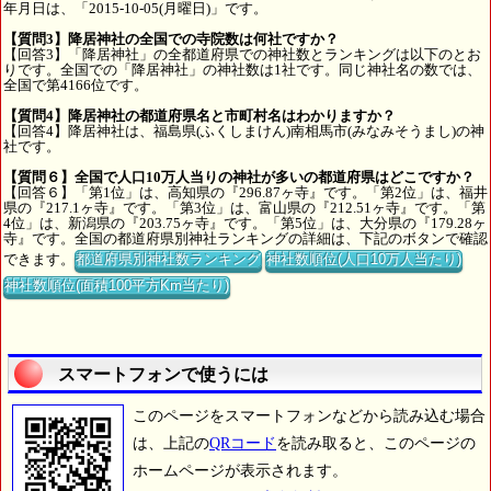
年月日は、「2015-10-05(月曜日)」です。
【質問3】降居神社の全国での寺院数は何社ですか？
【回答3】「降居神社」の全都道府県での神社数とランキングは以下のとお
りです。全国での「降居神社」の神社数は1社です。同じ神社名の数では、
全国で第4166位です。
【質問4】降居神社の都道府県名と市町村名はわかりますか？
【回答4】降居神社は、福島県(ふくしまけん)南相馬市(みなみそうまし)の神
社です。
【質問６】全国で人口10万人当りの神社が多いの都道府県はどこですか？
【回答６】「第1位」は、高知県の『296.87ヶ寺』です。「第2位」は、福井
県の『217.1ヶ寺』です。「第3位」は、富山県の『212.51ヶ寺』です。「第
4位」は、新潟県の『203.75ヶ寺』です。「第5位」は、大分県の『179.28ヶ
寺』です。全国の都道府県別神社ランキングの詳細は、下記のボタンで確認
できます。
都道府県別神社数ランキング
神社数順位(人口10万人当たり)
神社数順位(面積100平方Km当たり)
スマートフォンで使うには
このページをスマートフォンなどから読み込む場合
は、上記の
QRコード
を読み取ると、このページの
ホームページが表示されます。