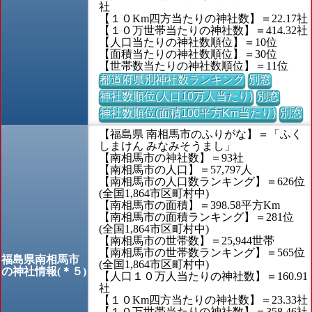
社
【１０Km四方当たりの神社数】＝22.17社
【１０万世帯当たりの神社数】＝414.32社
【人口当たりの神社数順位】＝10位
【面積当たりの神社数順位】＝30位
【世帯数当たりの神社数順位】＝11位
都道府県別神社数ランキング
別窓
神社数順位(人口10万人当たり)
別窓
神社数順位(面積100平方Km当たり)
別窓
【福島県 南相馬市のふりがな】＝「ふく
しまけん みなみそうまし」
【南相馬市の神社数】＝93社
【南相馬市の人口】＝57,797人
【南相馬市の人口数ランキング】＝626位
(全国1,864市区町村中)
【南相馬市の面積】＝398.58平方Km
【南相馬市の面積ランキング】＝281位
(全国1,864市区町村中)
【南相馬市の世帯数】＝25,944世帯
【南相馬市の世帯数ランキング】＝565位
福島県南相馬市
(全国1,864市区町村中)
の神社情報(＊５)
【人口１０万人当たりの神社数】＝160.91
社
【１０Km四方当たりの神社数】＝23.33社
【１０万世帯当たりの神社数】＝358.46社