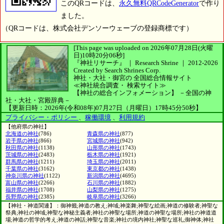
このQRコードは、
永久無料QRCodeGenerator
で作り
ました。
（QRコードは、株式会社デンソーウェーブの登録商標です）
[This page was uploaded on 2026年07月28日(火曜
日)10時20分06秒]
『神社リサーチ』 ｜ Research Shrine
｜
2012-2026
Created by
Search Shrines Corp.
神社・大社・御宮の
全国総合情報サイト
≪神社統合調査・
検索サイト≫
【神社の総合インフォメーション】
－全国の神
社・大社・宮殿辞典－
【更新日時：2026年(令和08年)07月27日（月曜日）17時45分50秒】
プライバシー・ポリシー
、
稼働環境
、
利用規約
【他府県の神社】
北海道の神社
(786)
青森県の神社
(877)
岩手県の神社
(866)
宮城県の神社
(942)
秋田県の神社
(1138)
山形県の神社
(1743)
茨城県の神社
(2483)
栃木県の神社
(1921)
群馬県の神社
(1211)
埼玉県の神社
(2011)
千葉県の神社
(3162)
東京都の神社
(1438)
神奈川県の神社
(1122)
新潟県の神社
(4695)
富山県の神社
(2266)
石川県の神社
(1882)
福井県の神社
(1708)
山梨県の神社
(1275)
長野県の神社
(2385)
岐阜県の神社
(3266)
【神社・神道関連】：御神籤;神道の教え;神域;神楽舞;神聖な絵画;神道の修験者;神聖な
祭典;神社の神域;神聖な神秘主義者;神社の神聖な場所;神道の神聖な場所;神社の神道道
場;神道の哲学的考え;神道の神話;神聖な音楽;神社の境内神社;神聖な巡礼;御神体;神社