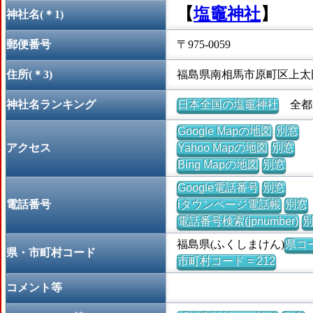
【
塩竈神社
】
神社名(＊1)
郵便番号
〒975-0059
住所(＊3)
福島県南相馬市原町区上太
神社名ランキング
日本全国の塩竈神社
全都道
Google Mapの地図
別窓
アクセス
Yahoo Mapの地図
別窓
Bing Mapの地図
別窓
Google電話番号
別窓
電話番号
iタウンページ電話帳
別窓
電話番号検索(jpnumber)
福島県(ふくしまけん)
県コー
県・市町村コード
市町村コード = 212
コメント等