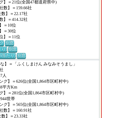
】＝21位(全国47都道府県中)
】＝159.66社
】＝22.17社
＝414.32社
】＝10位
】＝30位
位】＝11位
グ
別窓
り)
別窓
m当たり)
別窓
がな】＝「ふくしまけん みなみそうまし」
社
7人
】＝626位(全国1,864市区町村中)
8平方Km
＝281位(全国1,864市区町村中)
944世帯
】＝565位(全国1,864市区町村中)
】＝160.91社
】＝23.33社