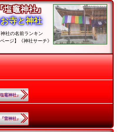
『塩竈神社』
のお寺と神社
『神社の名前ランキン
ムページ】《神社サーチ》
.『塩竈神社』
3.『雷神社』