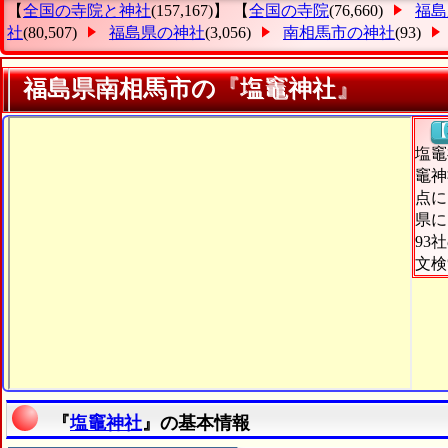
【
全国の寺院と神社
(157,167)】 【
全国の寺院
(76,660)
福島
社
(80,507)
福島県の神社
(3,056)
南相馬市の神社
(93)
福島県南相馬市の『塩竈神社』
【
塩竈
竈神
点に
県に
93
文検
『
塩竈神社
』の基本情報