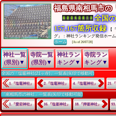
福島県南相馬市の
全国
157,167箇所収録
【
グ』：神社ランキング発信ホー
ホーム
[As of 26/07/28]
神社一覧
寺院一覧
神社ラン
寺院ラン
(県別)▼
(県別)▼
キング▼
キング▼
全国の「塩竈神社(21ヶ寺)」一覧表(矢印で移動可)
1.『塩竈神社』
2.『塩竈神社』
4.『塩竈神社』
21
「南相馬市の神社」一覧表(矢印で移動可能)
1.『愛宕神社』
16.『塩釜神社』
18.『押釜神社』
9