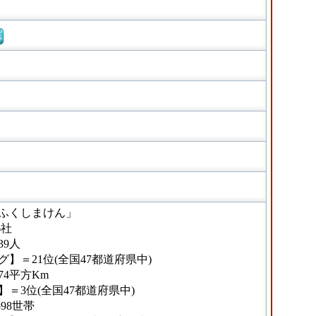
窓
ふくしまけん」
6社
39人
】＝21位(全国47都道府県中)
74平方Km
＝3位(全国47都道府県中)
98世帯