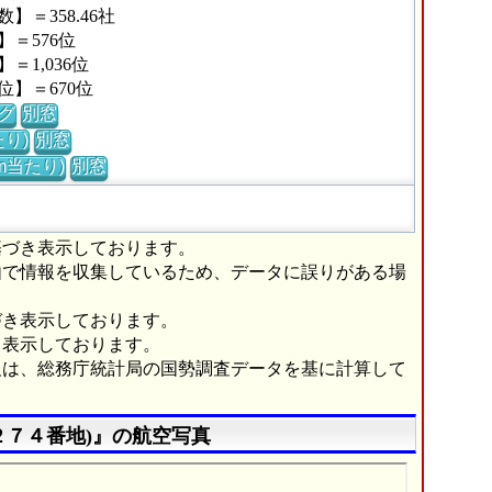
＝358.46社
＝576位
1,036位
】＝670位
グ
別窓
り)
別窓
m当たり)
別窓
基づき表示しております。
由で情報を収集しているため、データに誤りがある場
づき表示しております。
き表示しております。
報は、総務庁統計局の国勢調査データを基に計算して
２７４番地)』の航空写真