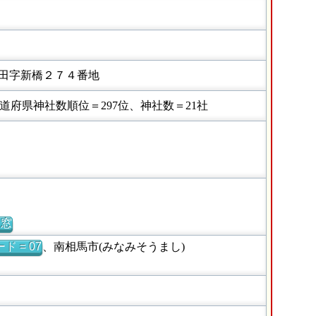
田字新橋２７４番地
府県神社数順位＝297位、神社数＝21社
別窓
ド = 07
、南相馬市(みなみそうまし)