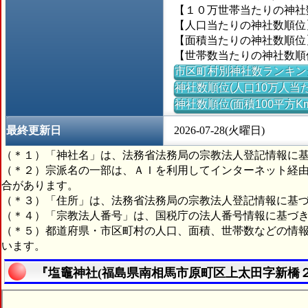
【１０万世帯当たりの神社数】
【人口当たりの神社数順位】
【面積当たりの神社数順位】＝
【世帯数当たりの神社数順位
市区町村別神社数ランキン
神社数順位(人口10万人当た
神社数順位(面積100平方K
最終更新日
2026-07-28(火曜日)
（＊１）「神社名」は、法務省法務局の宗教法人登記情報に
（＊２）宗派名の一部は、ＡＩを利用してインターネット経
合があります。
（＊３）「住所」は、法務省法務局の宗教法人登記情報に基
（＊４）「宗教法人番号」は、国税庁の法人番号情報に基づ
（＊５）都道府県・市区町村の人口、面積、世帯数などの情
います。
『塩竈神社(福島県南相馬市原町区上太田字新橋