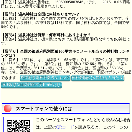
【回答2】温泉神社の番号は、「6060005003846」です。「2015-10-05(月曜
日)」に、法人番号が指定されました。
【質問3】温泉神社は全国に何社ありますか？
【回答3】「温泉神社」の全国での神社の数と順位は以下のとおりです。全
国での「温泉神社」の神社数は118社です。同じ神社名の数では、全国で第
64位です。
【質問4】温泉神社は何県・何市町村にありますか？
【回答4】温泉神社は、栃木県(とちぎけん)那須郡那須町(なすまち)の神社で
す。
【質問６】全国の都道府県別面積100平方キロメートル当りの神社数ランキ
ングは？
【回答６】「第1位」は、福岡県の『68ヶ寺』です。「第2位」は、東京都
の『65.63ヶ寺』です。「第3位」は、愛知県の『62.66ヶ寺』です。「第4
位」は、千葉県の『61.31ヶ寺』です。「第5位」は、富山県の『53.35ヶ
寺』です。全国の都道府県別神社ランキングの詳細は、下記のボタンで確認
できます。
都道府県別神社数ランキング
神社数順位(人口10万人当たり)
神社数順位(面積100平方Km当たり)
スマートフォンで使うには
このページをスマートフォンなどから読み込む場合
は、上記の
QRコード
を読み取ると、このページの