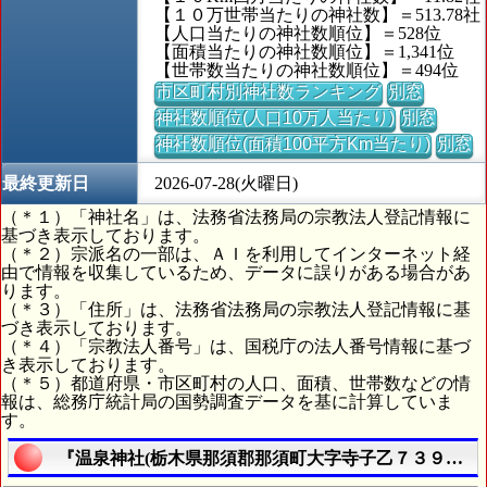
【１０万世帯当たりの神社数】＝513.78社
【人口当たりの神社数順位】＝528位
【面積当たりの神社数順位】＝1,341位
【世帯数当たりの神社数順位】＝494位
市区町村別神社数ランキング
別窓
神社数順位(人口10万人当たり)
別窓
神社数順位(面積100平方Km当たり)
別窓
最終更新日
2026-07-28(火曜日)
（＊１）「神社名」は、法務省法務局の宗教法人登記情報に
基づき表示しております。
（＊２）宗派名の一部は、ＡＩを利用してインターネット経
由で情報を収集しているため、データに誤りがある場合があ
ります。
（＊３）「住所」は、法務省法務局の宗教法人登記情報に基
づき表示しております。
（＊４）「宗教法人番号」は、国税庁の法人番号情報に基づ
き表示しております。
（＊５）都道府県・市区町村の人口、面積、世帯数などの情
報は、総務庁統計局の国勢調査データを基に計算していま
す。
『温泉神社(栃木県那須郡那須町大字寺子乙７３９番地