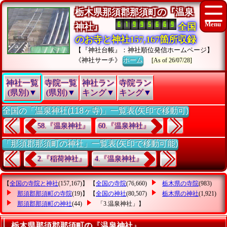
栃木県那須郡那須町の『温泉
神社』
全国
のお寺と神社157,167箇所収録
【『神社台帳』：神社順位発信ホームページ】
《神社サーチ》
ホーム
[As of 26/07/28]
神社一覧
寺院一覧
神社ラン
寺院ラン
(県別)▼
(県別)▼
キング▼
キング▼
全国の「温泉神社(118ヶ寺)」一覧表(矢印で移動可)
58.『温泉神社』
60.『温泉神社』
「那須郡那須町の神社」一覧表(矢印で移動可能)
2.『稲荷神社』
4.『温泉神社』
【
全国の寺院と神社
(157,167)】 【
全国の寺院
(76,660)
栃木県の寺院
(983)
那須郡那須町の寺院
(19)】 【
全国の神社
(80,507)
栃木県の神社
(1,921)
那須郡那須町の神社
(44)
「3.温泉神社」
】
栃木県那須郡那須町の『温泉神社』