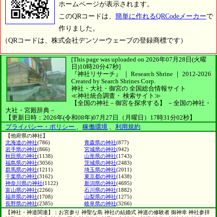
ホームページが表示されます。
このQRコードは、
簡単に作れるQRCodeメーカー
で
作りました。
（QRコードは、株式会社デンソーウェーブの登録商標です）
[This page was uploaded on 2026年07月28日(火曜
日)10時20分47秒]
『神社リサーチ』 ｜ Research Shrine
｜
2012-2026
Created by
Search Shrines Corp.
神社・大社・御宮の
全国総合情報サイト
≪神社統合調査・
検索サイト≫
【全国の神社－御宮を探求する】
－全国の神社・
大社・宮殿辞典－
【更新日時：2026年(令和08年)07月27日（月曜日）17時31分02秒】
プライバシー・ポリシー
、
稼働環境
、
利用規約
【他府県の神社】
北海道の神社
(786)
青森県の神社
(877)
岩手県の神社
(866)
宮城県の神社
(942)
秋田県の神社
(1138)
山形県の神社
(1743)
福島県の神社
(3056)
茨城県の神社
(2483)
群馬県の神社
(1211)
埼玉県の神社
(2011)
千葉県の神社
(3162)
東京都の神社
(1438)
神奈川県の神社
(1122)
新潟県の神社
(4695)
富山県の神社
(2266)
石川県の神社
(1882)
福井県の神社
(1708)
山梨県の神社
(1275)
長野県の神社
(2385)
岐阜県の神社
(3266)
【神社・神道関連】：お宮参り 神聖な島 神社の結婚式 神道の修験者 御神幸 神社参拝