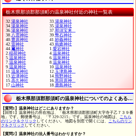
栃木県那須郡那須町の温泉神社付近の神社一覧表
32.
湯泉神社
33.
湯泉神社
34.
湯泉神社
35.
湯泉神社
36.
湯泉神社
37.
那須宝来...
38.
八雲神社
39.
幣石神社
40.
豊原神社
41.
妙義神社
42.
雷神社
43.
疱瘡神社
44.
𥧄神社
1.
愛宕神社
2.
稲荷神社
4.
温泉神社
5.
温泉神社
6.
温泉神社
7.
温泉神社
8.
温泉神社
9.
温泉神社
10.
温泉神社
11.
温泉神社
12.
玉津島神...
13.
近津神社
14.
熊野神社
15.
高久神社
16.
黒田原神...
17.
山神社
18.
鹿島神社
栃木県那須郡那須町の温泉神社についてのよくある質
【質問1】温泉神社はどこにありますか？
【回答1】温泉神社の所在地は、「栃木県那須郡那須町大字寺子乙７３９番
地」です。郵便番号は、「〒329-3215」です。温泉神社の地図は、
こちら
のリンクをクリック
してください。 地図を別窓で開くには、
こちらのリン
クをクリック
してください。
【質問2】温泉神社の法人番号はわかりますか？