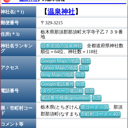
【
温泉神社
】
神社名(＊1)
郵便番号
〒329-3215
栃木県那須郡那須町大字寺子乙７３９番
住所(＊3)
地
日本全国の温泉神社
全都道府県神社数
神社名ランキン
グ
順位＝64位、神社数＝118社
Google Mapの地図
別窓
アクセス
Yahoo Mapの地図
別窓
Bing Mapの地図
別窓
Google電話番号
別窓
電話番号
iタウンページ電話帳
別窓
電話番号検索(jpnumber)
別窓
栃木県(とちぎけん)
県コード = 09
、那須
県・市町村コー
ド
郡那須町(なすまち)
市町村コード = 407
コメント等