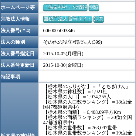
「温泉神社」の情報
別窓
ホームページ等
国税庁法人番号サイト
別窓
宗教法人情報
法人番号(＊4)
6060005003846
法人の種別
その他の設立登記法人(399)
法人番号指定日
2015-10-05(月曜日)
法人番号更新日
2015-10-30(金曜日)
特記事項
【栃木県のふりがな】＝「とちぎけん」
【栃木県の神社数】＝1,921社
【栃木県の人口】＝1,974,255人
【栃木県の人口数ランキング】＝18位(全
国47都道府県中)
【栃木県の面積】＝6,408.09平方Km
【栃木県の面積ランキング】＝20位(全国
47都道府県中)
【栃木県の世帯数】＝763,097世帯
【栃木県の世帯数ランキング】＝19位(全
栃木県の神社情