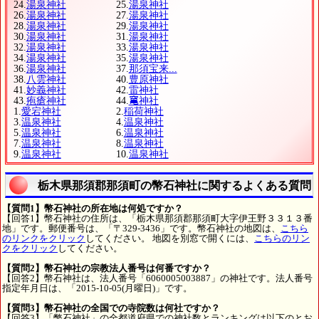
24.
湯泉神社
25.
湯泉神社
26.
湯泉神社
27.
湯泉神社
28.
湯泉神社
29.
湯泉神社
30.
湯泉神社
31.
湯泉神社
32.
湯泉神社
33.
湯泉神社
34.
湯泉神社
35.
湯泉神社
36.
湯泉神社
37.
那須宝来...
38.
八雲神社
40.
豊原神社
41.
妙義神社
42.
雷神社
43.
疱瘡神社
44.
𥧄神社
1.
愛宕神社
2.
稲荷神社
3.
温泉神社
4.
温泉神社
5.
温泉神社
6.
温泉神社
7.
温泉神社
8.
温泉神社
9.
温泉神社
10.
温泉神社
栃木県那須郡那須町の幣石神社に関するよくある質問
【質問1】幣石神社の所在地は何処ですか？
【回答1】幣石神社の住所は、「栃木県那須郡那須町大字伊王野３３１３番
地」です。郵便番号は、「〒329-3436」です。幣石神社の地図は、
こちら
のリンクをクリック
してください。 地図を別窓で開くには、
こちらのリン
クをクリック
してください。
【質問2】幣石神社の宗教法人番号は何番ですか？
【回答2】幣石神社は、法人番号「6060005003887」の神社です。法人番号
指定年月日は、「2015-10-05(月曜日)」です。
【質問3】幣石神社の全国での寺院数は何社ですか？
【回答3】「幣石神社」の全都道府県での神社数とランキングは以下のとお