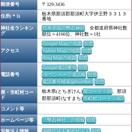
郵便番号
〒329-3436
栃木県那須郡那須町大字伊王野３３１３
住所(＊3)
番地
日本全国の幣石神社
全都道府県神社数
神社名ランキン
グ
順位＝4166位、神社数＝1社
Google Mapの地図
別窓
アクセス
Yahoo Mapの地図
別窓
Bing Mapの地図
別窓
Google電話番号
別窓
電話番号
iタウンページ電話帳
別窓
電話番号検索(jpnumber)
別窓
栃木県(とちぎけん)
県コード = 09
、那須
県・市町村コー
ド
郡那須町(なすまち)
市町村コード = 407
コメント等
「幣石神社」の情報
別窓
ホームページ等
国税庁法人番号サイト
別窓
宗教法人情報