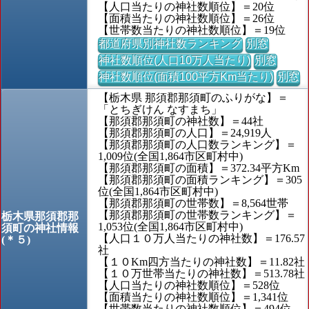
【人口当たりの神社数順位】＝20位
【面積当たりの神社数順位】＝26位
【世帯数当たりの神社数順位】＝19位
都道府県別神社数ランキング
別窓
神社数順位(人口10万人当たり)
別窓
神社数順位(面積100平方Km当たり)
別窓
【栃木県 那須郡那須町のふりがな】＝
「とちぎけん なすまち」
【那須郡那須町の神社数】＝44社
【那須郡那須町の人口】＝24,919人
【那須郡那須町の人口数ランキング】＝
1,009位(全国1,864市区町村中)
【那須郡那須町の面積】＝372.34平方Km
【那須郡那須町の面積ランキング】＝305
位(全国1,864市区町村中)
【那須郡那須町の世帯数】＝8,564世帯
【那須郡那須町の世帯数ランキング】＝
栃木県那須郡那
1,053位(全国1,864市区町村中)
須町の神社情報
【人口１０万人当たりの神社数】＝176.57
(＊５)
社
【１０Km四方当たりの神社数】＝11.82社
【１０万世帯当たりの神社数】＝513.78社
【人口当たりの神社数順位】＝528位
【面積当たりの神社数順位】＝1,341位
【世帯数当たりの神社数順位】＝494位