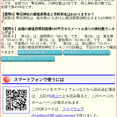
りです。全国での「幣石神社」の神社数は1社です。同じ神社名の数では、
全国で第4166位です。
【質問4】幣石神社の都道府県名と市町村名はわかりますか？
【回答4】幣石神社は、栃木県(とちぎけん)那須郡那須町(なすまち)の神社で
す。
【質問６】全国の都道府県別面積100平方キロメートル当りの神社数ランキ
ングは？
【回答６】「第1位」は、福岡県の『68ヶ寺』です。「第2位」は、東京都
の『65.63ヶ寺』です。「第3位」は、愛知県の『62.66ヶ寺』です。「第4
位」は、千葉県の『61.31ヶ寺』です。「第5位」は、富山県の『53.35ヶ
寺』です。全国の都道府県別神社ランキングの詳細は、下記のボタンで確認
できます。
都道府県別神社数ランキング
神社数順位(人口10万人当たり)
神社数順位(面積100平方Km当たり)
スマートフォンで使うには
このページをスマートフォンなどから読み込む場合
は、上記の
QRコード
を読み取ると、このページの
ホームページが表示されます。
このQRコードは、
フリーウェア
(FreeWare)QRCodeGenerator
で作りました。