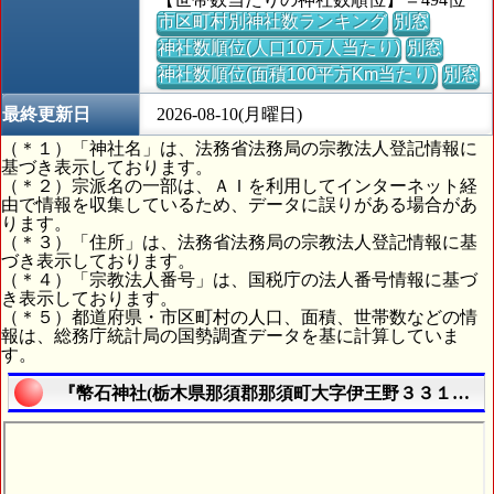
市区町村別神社数ランキング
別窓
神社数順位(人口10万人当たり)
別窓
神社数順位(面積100平方Km当たり)
別窓
最終更新日
2026-08-10(月曜日)
（＊１）「神社名」は、法務省法務局の宗教法人登記情報に
基づき表示しております。
（＊２）宗派名の一部は、ＡＩを利用してインターネット経
由で情報を収集しているため、データに誤りがある場合があ
ります。
（＊３）「住所」は、法務省法務局の宗教法人登記情報に基
づき表示しております。
（＊４）「宗教法人番号」は、国税庁の法人番号情報に基づ
き表示しております。
（＊５）都道府県・市区町村の人口、面積、世帯数などの情
報は、総務庁統計局の国勢調査データを基に計算していま
す。
『幣石神社(栃木県那須郡那須町大字伊王野３３１３番