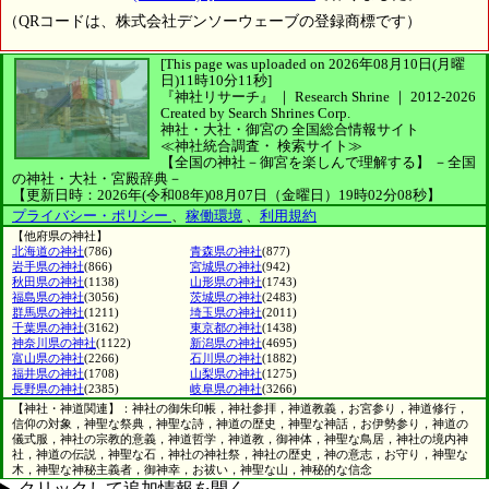
（QRコードは、株式会社デンソーウェーブの登録商標です）
[This page was uploaded on 2026年08月10日(月曜
日)11時10分11秒]
『神社リサーチ』 ｜ Research Shrine
｜
2012-2026
Created by
Search Shrines Corp.
神社・大社・御宮の
全国総合情報サイト
≪神社統合調査・
検索サイト≫
【全国の神社－御宮を楽しんで理解する】
－全国
の神社・大社・宮殿辞典－
【更新日時：2026年(令和08年)08月07日（金曜日）19時02分08秒】
プライバシー・ポリシー
、
稼働環境
、
利用規約
【他府県の神社】
北海道の神社
(786)
青森県の神社
(877)
岩手県の神社
(866)
宮城県の神社
(942)
秋田県の神社
(1138)
山形県の神社
(1743)
福島県の神社
(3056)
茨城県の神社
(2483)
群馬県の神社
(1211)
埼玉県の神社
(2011)
千葉県の神社
(3162)
東京都の神社
(1438)
神奈川県の神社
(1122)
新潟県の神社
(4695)
富山県の神社
(2266)
石川県の神社
(1882)
福井県の神社
(1708)
山梨県の神社
(1275)
長野県の神社
(2385)
岐阜県の神社
(3266)
【神社・神道関連】：神社の御朱印帳，神社参拝，神道教義，お宮参り，神道修行，
信仰の対象，神聖な祭典，神聖な詩，神道の歴史，神聖な神話，お伊勢参り，神道の
儀式服，神社の宗教的意義，神道哲学，神道教，御神体，神聖な鳥居，神社の境内神
社，神道の伝説，神聖な石，神社の神社祭，神社の歴史，神の意志，お守り，神聖な
木，神聖な神秘主義者，御神幸，お祓い，神聖な山，神秘的な信念
クリックして追加情報を開く