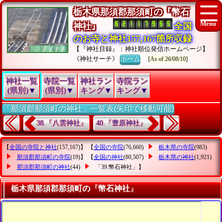
栃木県那須郡那須町の『幣石
神社』
全国
のお寺と神社157,167箇所収録
【『神社目録』：神社順位発信ホームページ】
《神社サーチ》
ホーム
[As of 26/08/10]
神社一覧
寺院一覧
神社ラン
寺院ラン
(県別)▼
(県別)▼
キング▼
キング▼
「那須郡那須町の神社」一覧表(矢印で移動可能)
38.『八雲神社』
40.『豊原神社』
【
全国の寺院と神社
(157,167)】 【
全国の寺院
(76,660)
栃木県の寺院
(983)
那須郡那須町の寺院
(19)】 【
全国の神社
(80,507)
栃木県の神社
(1,921)
那須郡那須町の神社
(44)
「39.幣石神社」
】
栃木県那須郡那須町の『幣石神社』