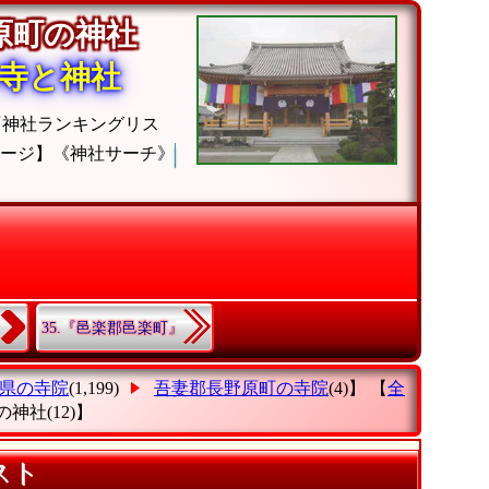
野原町の神社
寺と神社
『神社ランキングリス
ージ】《神社サーチ》
35.『邑楽郡邑楽町』
県の寺院
(1,199)
吾妻郡長野原町の寺院
(4)】 【
全
の神社
(12)】
スト