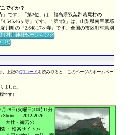
どこですか？
6ヶ寺』です。「第2位」は、福島県双葉郡葛尾村の
『4,545.46ヶ寺』です。「第4位」は、山梨県南巨摩郡
淀川町の『2,648.17ヶ寺』です。全国の市区町村県別
区町村別神社数ランキング
たり)
は、上記の
QRコード
を読み取ると、このページのホームペー
りました。
商標です）
026年07月28日(火曜日)10時11分
Shrine
｜
2012-2026
社・大社・御宮の
調査・
検索サイト≫