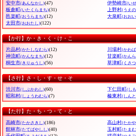
安中市
(47)
伊勢崎市
(あんなかし)
(い
板倉町
(31)
上野村
(いたくらまち)
(うえの
邑楽町
(12)
大泉町
(おうらまち)
(おお
太田市
(122)
(おおたし)
【か行】か・き・く・け・こ
片品村
(12)
川場村
(かたしなむら)
(かわば
神流町
(12)
甘楽町
(かんなまち)
(かんら
桐生市
(56)
草津町
(きりゅうし)
(くさつ
【さ行】さ・し・す・せ・そ
渋川市
(60)
下仁田町
(しぶかわし)
(し
昭和村
(7)
榛東村
(しょうわむら)
(しん
【た行】た・ち・つ・て・と
高崎市
(186)
高山村
(たかさきし)
(たか
館林市
(40)
玉村町
(たてばやしし)
(たま
千代田町
(12)
嬬恋村