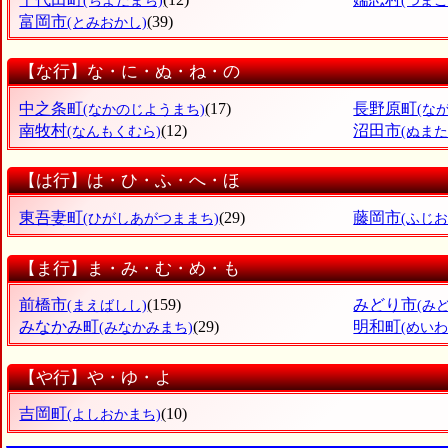
(ちよだまち)
(つま
富岡市
(39)
(とみおかし)
【な行】な・に・ぬ・ね・の
中之条町
(17)
長野原町
(なかのじようまち)
(な
南牧村
(12)
沼田市
(なんもくむら)
(ぬまた
【は行】は・ひ・ふ・へ・ほ
東吾妻町
(29)
藤岡市
(ひがしあがつままち)
(ふじお
【ま行】ま・み・む・め・も
前橋市
(159)
みどり市
(まえばしし)
(み
みなかみ町
(29)
明和町
(みなかみまち)
(めいわ
【や行】や・ゆ・よ
吉岡町
(10)
(よしおかまち)