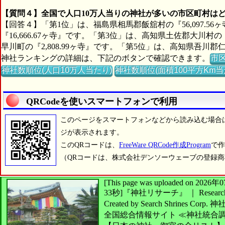
【質問４】全国で人口10万人当りの神社が多いの市区町村は
【回答４】「第1位」は、福島県相馬郡飯舘村の『56,097.5
『16,666.67ヶ寺』です。「第3位」は、高知県土佐郡大川村の
早川町の『2,808.99ヶ寺』です。「第5位」は、高知県吾川郡仁
神社ランキングの詳細は、下記のボタンで確認できます。
市
神社数順位(人口10万人当たり)
神社数順位(面積100平方Km当
QRCodeを使いスマートフォンで利用
このページをスマートフォンなどから読み込む場合
ジが表示されます。
このQRコードは、
FreeWare QRCode作成Program
で作
（QRコードは、株式会社デンソーウェーブの登録
[This page was uploaded on 2
33秒]
『神社リサーチ』 ｜ Research 
Created by
Search Shrines Corp.
神
全国総合情報サイト
≪神社統合