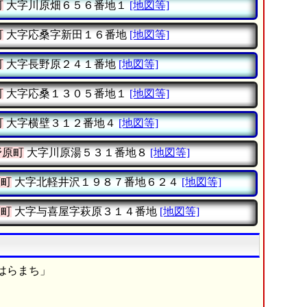
町
大字川原畑６５６番地１
[地図等]
町
大字応桑字新田１６番地
[地図等]
町
大字長野原２４１番地
[地図等]
町
大字応桑１３０５番地１
[地図等]
町
大字横壁３１２番地４
[地図等]
野原町
大字川原湯５３１番地８
[地図等]
原町
大字北軽井沢１９８７番地６２４
[地図等]
原町
大字与喜屋字萩原３１４番地
[地図等]
はらまち」