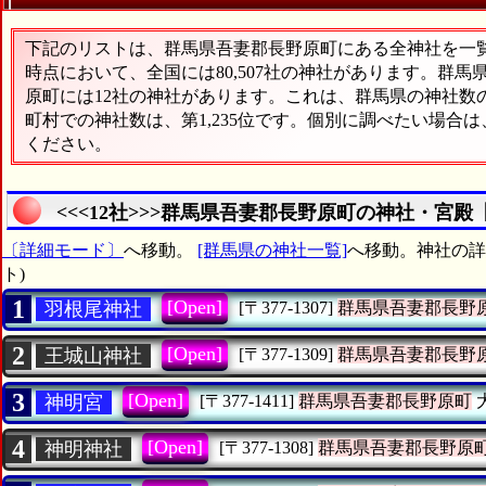
下記のリストは、群馬県吾妻郡長野原町にある全神社を一覧表
時点において、全国には80,507社の神社があります。群馬
原町には12社の神社があります。これは、群馬県の神社数の
町村での神社数は、第1,235位です。個別に調べたい場合
ください。
<<<12社>>>群馬県吾妻郡長野原町の神社・宮殿
〔詳細モード〕
へ移動。
[群馬県の神社一覧]
へ移動。神社の詳
ト)
1
[Open]
羽根尾神社
[〒377-1307]
群馬県吾妻郡長野
2
[Open]
王城山神社
[〒377-1309]
群馬県吾妻郡長野
3
[Open]
神明宮
[〒377-1411]
群馬県吾妻郡長野原町
4
[Open]
神明神社
[〒377-1308]
群馬県吾妻郡長野原