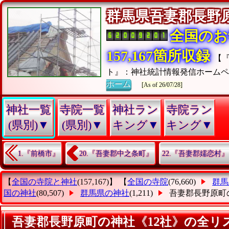
群馬県吾妻郡長
全国のお
157,167箇所収録
【
ト』：神社統計情報発信ホームペ
ホーム
[As of 26/07/28]
神社一覧
寺院一覧
神社ラン
寺院ラン
(県別)▼
(県別)▼
キング▼
キング▼
1.『前橋市』
20.『吾妻郡中之条町』
22.『吾妻郡嬬恋村』
【
全国の寺院と神社
(157,167)】 【
全国の寺院
(76,660)
群馬
国の神社
(80,507)
群馬県の神社
(1,211)
吾妻郡長野原町
吾妻郡長野原町の神社《12社》の全リ