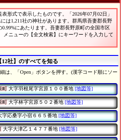
形式で表示したものです。「2026年07月02日」
県には1,211社の神社があります。群馬県吾妻郡長野
0.99%にあたります。吾妻郡長野原町の全国市区
は、メニューの【全文検索】にキーワードを入力して
【12社】のすべてを知る
細は、「Open」ボタンを押す。(漢字コード順にソー
原町
大字羽根尾字宮原１００番地
[地図等]
原町
大字林字宮原５０２番地
[地図等]
大字応桑字小宿６６５番地
[地図等]
町
大字大津乙１４７７番地
[地図等]