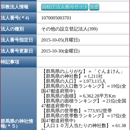
国税庁法人番号サイト
別窓
宗教法人情報
法人番号(＊4)
1070005003701
法人の種別
その他の設立登記法人(399)
法人番号指定日
2015-10-05(月曜日)
法人番号更新日
2015-10-30(金曜日)
特記事項
【群馬県のふりがな】＝「ぐんまけん」
【群馬県の神社数】＝1,211社
【群馬県の人口】＝1,973,115人
【群馬県の人口数ランキング】＝19位(全
国47都道府県中)
【群馬県の面積】＝6,362.28平方Km
【群馬県の面積ランキング】＝21位(全国
47都道府県中)
【群馬県の世帯数】＝773,952世帯
【群馬県の世帯数ランキング】＝17位(全
国47都道府県中)
群馬県の神社情
【人口１０万人当たりの神社数】＝61.38
報(＊５)