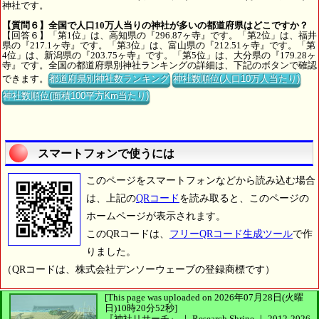
神社です。
【質問６】全国で人口10万人当りの神社が多いの都道府県はどこですか？
【回答６】「第1位」は、高知県の『296.87ヶ寺』です。「第2位」は、福井
県の『217.1ヶ寺』です。「第3位」は、富山県の『212.51ヶ寺』です。「第
4位」は、新潟県の『203.75ヶ寺』です。「第5位」は、大分県の『179.28ヶ
寺』です。全国の都道府県別神社ランキングの詳細は、下記のボタンで確認
できます。
都道府県別神社数ランキング
神社数順位(人口10万人当たり)
神社数順位(面積100平方Km当たり)
スマートフォンで使うには
このページをスマートフォンなどから読み込む場合
は、上記の
QRコード
を読み取ると、このページの
ホームページが表示されます。
このQRコードは、
フリーQRコード生成ツール
で作
りました。
（QRコードは、株式会社デンソーウェーブの登録商標です）
[This page was uploaded on 2026年07月28日(火曜
日)10時20分52秒]
『神社リサーチ』 ｜ Research Shrine
｜
2012-2026