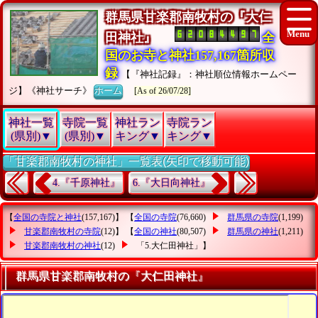
群馬県甘楽郡南牧村の『大仁
田神社』
全
国のお寺と神社157,167箇所収
録
【『神社記録』：神社順位情報ホームペー
ジ】《神社サーチ》
ホーム
[As of 26/07/28]
神社一覧
寺院一覧
神社ラン
寺院ラン
(県別)▼
(県別)▼
キング▼
キング▼
「甘楽郡南牧村の神社」一覧表(矢印で移動可能)
4.『千原神社』
6.『大日向神社』
【
全国の寺院と神社
(157,167)】 【
全国の寺院
(76,660)
群馬県の寺院
(1,199)
甘楽郡南牧村の寺院
(12)】 【
全国の神社
(80,507)
群馬県の神社
(1,211)
甘楽郡南牧村の神社
(12)
「5.大仁田神社」
】
群馬県甘楽郡南牧村の『大仁田神社』