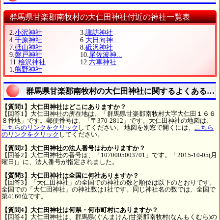
群馬県甘楽郡南牧村の大仁田神社付近の神社一覧表
2.
小沢神社
3.
諏訪神社
4.
千原神社
6.
大日向神...
7.
砥山神社
8.
砥沢神社
9.
磐戸神社
10.
尾佐波神...
11.
桧沢神社
12.
六車神社
1.
熊野神社
群馬県甘楽郡南牧村の大仁田神社に関するよくある質
【質問1】大仁田神社はどこにありますか？
【回答1】大仁田神社の所在地は、「群馬県甘楽郡南牧村大字大仁田１６６
８番地」です。郵便番号は、「〒370-2812」です。大仁田神社の地図は、
こちらのリンクをクリック
してください。 地図を別窓で開くには、
こちら
のリンクをクリック
してください。
【質問2】大仁田神社の法人番号はわかりますか？
【回答2】大仁田神社の番号は、「1070005003701」です。「2015-10-05(月
曜日)」に、法人番号が指定されました。
【質問3】大仁田神社は全国に何社ありますか？
【回答3】「大仁田神社」の全国での神社の数と順位は以下のとおりです。
全国での「大仁田神社」の神社数は1社です。同じ神社名の数では、全国で
第4166位です。
【質問4】大仁田神社は何県・何市町村にありますか？
【回答4】大仁田神社は、群馬県(ぐんまけん)甘楽郡南牧村(なんもくむら)の