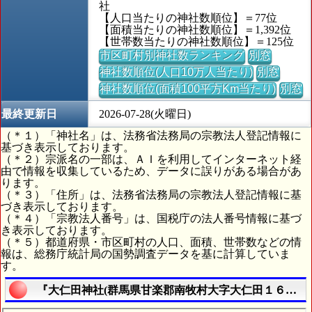
社
【人口当たりの神社数順位】＝77位
【面積当たりの神社数順位】＝1,392位
【世帯数当たりの神社数順位】＝125位
市区町村別神社数ランキング
別窓
神社数順位(人口10万人当たり)
別窓
神社数順位(面積100平方Km当たり)
別窓
最終更新日
2026-07-28(火曜日)
（＊１）「神社名」は、法務省法務局の宗教法人登記情報に
基づき表示しております。
（＊２）宗派名の一部は、ＡＩを利用してインターネット経
由で情報を収集しているため、データに誤りがある場合があ
ります。
（＊３）「住所」は、法務省法務局の宗教法人登記情報に基
づき表示しております。
（＊４）「宗教法人番号」は、国税庁の法人番号情報に基づ
き表示しております。
（＊５）都道府県・市区町村の人口、面積、世帯数などの情
報は、総務庁統計局の国勢調査データを基に計算していま
す。
『大仁田神社(群馬県甘楽郡南牧村大字大仁田１６６８