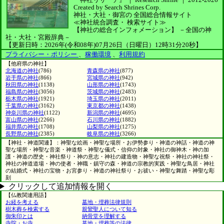
Created by
Search Shrines Corp.
神社・大社・御宮の
全国総合情報サイト
≪神社統合調査・
検索サイト≫
【神社の総合インフォメーション】
－全国の神
社・大社・宮殿辞典－
【更新日時：2026年(令和08年)07月26日（日曜日）12時31分20秒】
プライバシー・ポリシー
、
稼働環境
、
利用規約
【他府県の神社】
北海道の神社
(786)
青森県の神社
(877)
岩手県の神社
(866)
宮城県の神社
(942)
秋田県の神社
(1138)
山形県の神社
(1743)
福島県の神社
(3056)
茨城県の神社
(2483)
栃木県の神社
(1921)
埼玉県の神社
(2011)
千葉県の神社
(3162)
東京都の神社
(1438)
神奈川県の神社
(1122)
新潟県の神社
(4695)
富山県の神社
(2266)
石川県の神社
(1882)
福井県の神社
(1708)
山梨県の神社
(1275)
長野県の神社
(2385)
岐阜県の神社
(3266)
【神社・神道関連】：神聖な絵画・神聖な場所・お伊勢参り・神道の神話・神道の神
聖な場所・神聖な音楽・神道祭・神聖な儀式・信仰の対象・神社の御神木・神の加
護・神道の歴史・神社祭り・神の意志・神社の建造物・神聖な祝祭・神社の神社祭・
神社の神道道場・神の使者・神職・鎮守の森・神道の宗教的実践・神聖な鳥居・神社
の結婚式・神社の宝物・お宮参り・神道の神社祭り・お祓い・神聖な舞踏・神聖な彫
刻
クリックして追加情報を開く
【仏教関連用語】
お経を考える
墓地・埋葬法律規則
樹木葬を検索する
親鸞聖人について知る
御朱印とは
納骨堂を理解する
寺院・お寺
墓地・埋葬等の法律