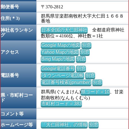
郵便番号
〒370-2812
群馬県甘楽郡南牧村大字大仁田１６６８
住所(＊3)
番地
日本全国の大仁田神社
全都道府県神社
神社名ランキン
グ
数順位＝4166位、神社数＝1社
Google Mapの地図
別窓
アクセス
Yahoo Mapの地図
別窓
Bing Mapの地図
別窓
Google電話番号
別窓
電話番号
iタウンページ電話帳
別窓
電話番号検索(jpnumber)
別窓
群馬県(ぐんまけん)
県コード = 10
、甘楽
県・市町村コー
郡南牧村(なんもくむら)
ド
市町村コード = 383
コメント等
「大仁田神社」の情報
別窓
ホームページ等