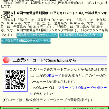
【回答4】神明宮は、群馬県(ぐんまけん)邑楽郡大泉町(おおいずみまち)の神
社です。
【質問６】全国の都道府県別面積100平方キロメートル当りの神社数ランキ
ングは？
【回答６】「第1位」は、福岡県の『68ヶ寺』です。「第2位」は、東京都
の『65.63ヶ寺』です。「第3位」は、愛知県の『62.66ヶ寺』です。「第4
位」は、千葉県の『61.31ヶ寺』です。「第5位」は、富山県の『53.35ヶ
寺』です。全国の都道府県別神社ランキングの詳細は、下記のボタンで確認
できます。
都道府県別神社数ランキング
神社数順位(人口10万人当たり)
神社数順位(面積100平方Km当たり)
二次元バーコードでSmartphoneから
このページをスマートフォンなどから読み込む場合
は、上記の
QRコード
を読み取ると、このページの
ホームページが表示されます。
このQRコードは、
フリーソフトQRコード作成ツー
ル
で作りました。
（QRコードは、株式会社デンソーウェーブの登録商標です）