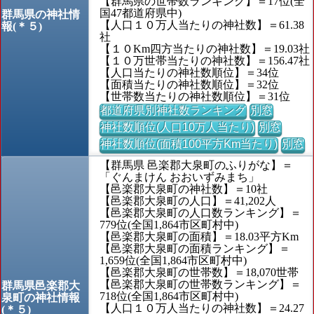
【群馬県の世帯数ランキング】＝17位(全
国47都道府県中)
群馬県の神社情
【人口１０万人当たりの神社数】＝61.38
報(＊５)
社
【１０Km四方当たりの神社数】＝19.03社
【１０万世帯当たりの神社数】＝156.47社
【人口当たりの神社数順位】＝34位
【面積当たりの神社数順位】＝32位
【世帯数当たりの神社数順位】＝31位
都道府県別神社数ランキング
別窓
神社数順位(人口10万人当たり)
別窓
神社数順位(面積100平方Km当たり)
別窓
【群馬県 邑楽郡大泉町のふりがな】＝
「ぐんまけん おおいずみまち」
【邑楽郡大泉町の神社数】＝10社
【邑楽郡大泉町の人口】＝41,202人
【邑楽郡大泉町の人口数ランキング】＝
779位(全国1,864市区町村中)
【邑楽郡大泉町の面積】＝18.03平方Km
【邑楽郡大泉町の面積ランキング】＝
1,659位(全国1,864市区町村中)
【邑楽郡大泉町の世帯数】＝18,070世帯
【邑楽郡大泉町の世帯数ランキング】＝
群馬県邑楽郡大
718位(全国1,864市区町村中)
泉町の神社情報
【人口１０万人当たりの神社数】＝24.27
(＊５)