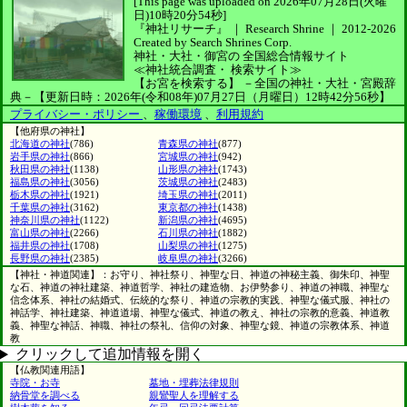
[This page was uploaded on 2026年07月28日(火曜
日)10時20分54秒]
『神社リサーチ』 ｜ Research Shrine
｜
2012-2026
Created by
Search Shrines Corp.
神社・大社・御宮の
全国総合情報サイト
≪神社統合調査・
検索サイト≫
【お宮を検索する】
－全国の神社・大社・宮殿辞
典－
【更新日時：2026年(令和08年)07月27日（月曜日）12時42分56秒】
プライバシー・ポリシー
、
稼働環境
、
利用規約
【他府県の神社】
北海道の神社
(786)
青森県の神社
(877)
岩手県の神社
(866)
宮城県の神社
(942)
秋田県の神社
(1138)
山形県の神社
(1743)
福島県の神社
(3056)
茨城県の神社
(2483)
栃木県の神社
(1921)
埼玉県の神社
(2011)
千葉県の神社
(3162)
東京都の神社
(1438)
神奈川県の神社
(1122)
新潟県の神社
(4695)
富山県の神社
(2266)
石川県の神社
(1882)
福井県の神社
(1708)
山梨県の神社
(1275)
長野県の神社
(2385)
岐阜県の神社
(3266)
【神社・神道関連】：お守り、神社祭り、神聖な日、神道の神秘主義、御朱印、神聖
な石、神道の神社建築、神道哲学、神社の建造物、お伊勢参り、神道の神職、神聖な
信念体系、神社の結婚式、伝統的な祭り、神道の宗教的実践、神聖な儀式服、神社の
神話学、神社建築、神道道場、神聖な儀式、神道の教え、神社の宗教的意義、神道教
義、神聖な神話、神職、神社の祭礼、信仰の対象、神聖な鏡、神道の宗教体系、神道
教
クリックして追加情報を開く
【仏教関連用語】
寺院・お寺
墓地・埋葬法律規則
納骨堂を調べる
親鸞聖人を理解する