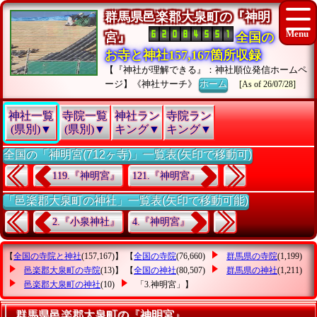
群馬県邑楽郡大泉町の『神明
宮』
全国の
お寺と神社157,167箇所収録
【『神社が理解できる』：神社順位発信ホームペ
ージ】《神社サーチ》
ホーム
[As of 26/07/28]
神社一覧
寺院一覧
神社ラン
寺院ラン
(県別)▼
(県別)▼
キング▼
キング▼
全国の「神明宮(712ヶ寺)」一覧表(矢印で移動可)
119.『神明宮』
121.『神明宮』
「邑楽郡大泉町の神社」一覧表(矢印で移動可能)
2.『小泉神社』
4.『神明宮』
【
全国の寺院と神社
(157,167)】 【
全国の寺院
(76,660)
群馬県の寺院
(1,199)
邑楽郡大泉町の寺院
(13)】 【
全国の神社
(80,507)
群馬県の神社
(1,211)
邑楽郡大泉町の神社
(10)
「3.神明宮」
】
群馬県邑楽郡大泉町の『神明宮』