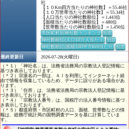
社
【１０Km四方当たりの神社数】＝55.46社
【１０万世帯当たりの神社数】＝55.34社
【人口当たりの神社数順位】＝1,443位
【面積当たりの神社数順位】＝480位
【世帯数当たりの神社数順位】＝1,456位
市区町村別神社数ランキング
別窓
神社数順位(人口10万人当たり)
別窓
神社数順位(面積100平方Km当たり)
別窓
最終更新日
2026-07-28(火曜日)
（＊１）「神社名」は、法務省法務局の宗教法人登記情報に
基づき表示しております。
（＊２）宗派名の一部は、ＡＩを利用してインターネット経
由で情報を収集しているため、データに誤りがある場合があ
ります。
（＊３）「住所」は、法務省法務局の宗教法人登記情報に基
づき表示しております。
（＊４）「宗教法人番号」は、国税庁の法人番号情報に基づ
き表示しております。
（＊５）都道府県・市区町村の人口、面積、世帯数などの情
報は、総務庁統計局の国勢調査データを基に計算していま
す。