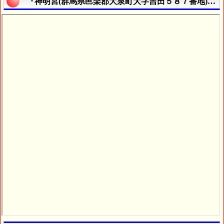
『神明宮(群馬県邑楽郡大泉町大字吉田５８７番地)』