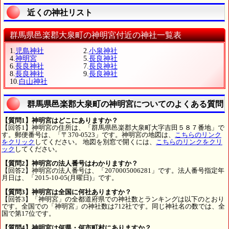
近くの神社リスト
群馬県邑楽郡大泉町の神明宮付近の神社一覧表
1.
児島神社
2.
小泉神社
4.
神明宮
5.
長良神社
6.
長良神社
7.
長良神社
8.
長良神社
9.
長良神社
10.
白山神社
群馬県邑楽郡大泉町の神明宮についてのよくある質問
【質問1】神明宮はどこにありますか？
【回答1】神明宮の住所は、「群馬県邑楽郡大泉町大字吉田５８７番地」で
す。郵便番号は、「〒370-0523」です。神明宮の地図は、
こちらのリンク
をクリック
してください。 地図を別窓で開くには、
こちらのリンクをクリ
ック
してください。
【質問2】神明宮の法人番号はわかりますか？
【回答2】神明宮の法人番号は、「2070005006281」です。法人番号指定年
月日は、「2015-10-05(月曜日)」です。
【質問3】神明宮は全国に何社ありますか？
【回答3】「神明宮」の全都道府県での神社数とランキングは以下のとおり
です。全国での「神明宮」の神社数は712社です。同じ神社名の数では、全
国で第17位です。
【質問4】神明宮は何県・何市町村にありますか？