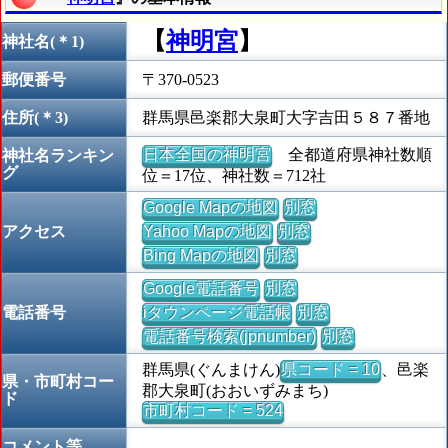
【
神明宮
】
神社名(＊1)
郵便番号
〒370-0523
住所(＊3)
群馬県邑楽郡大泉町大字吉田５８７番地
日本全国の神明宮
全都道府県神社数順
神社名ランキン
グ
位＝17位、神社数＝712社
Google Mapの地図
別窓
アクセス
Yahoo Mapの地図
別窓
Bing Mapの地図
別窓
Google電話番号
別窓
電話番号
iタウンページ電話帳
別窓
電話番号検索(jpnumber)
別窓
群馬県(ぐんまけん)
県コード = 10
、邑楽
県・市町村コー
郡大泉町(おおいずみまち)
ド
市町村コード = 524
コメント等