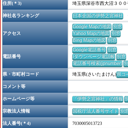
住所(＊3)
埼玉県深谷市西大沼３００
神社名ランキング
日本全国の伊勢之宮神社
全
Google Mapの地図
別窓
アクセス
Yahoo Mapの地図
別窓
Bing Mapの地図
別窓
Google電話番号
別窓
電話番号
iタウンページ電話帳
別窓
電話番号検索(jpnumber)
県・市町村コード
埼玉県(さいたまけん)
県コー
コメント等
ホームページ等
「伊勢之宮神社」の情報
宗教法人情報
国税庁法人番号サイト
別
法人番号(＊4)
7030005013723