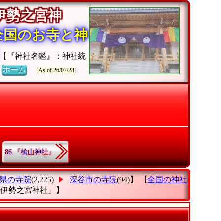
伊勢之宮神
全国のお寺と神
【『神社名鑑』：神社統
》
ホーム
[As of 26/07/28]
86.『楡山神社』
県の寺院
(2,225)
深谷市の寺院
(94)】 【
全国の神社
6.伊勢之宮神社」
】