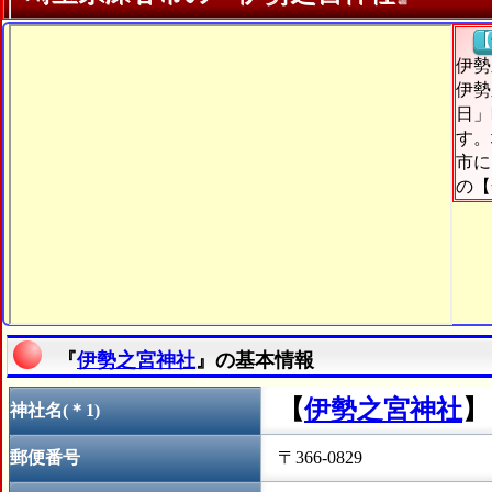
【
伊勢
伊勢
日」
す。
市に
の【
『
伊勢之宮神社
』の基本情報
【
伊勢之宮神社
】
神社名(＊1)
郵便番号
〒366-0829