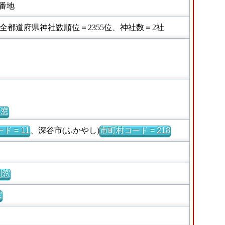
番地
都道府県神社数順位＝2355位、神社数＝2社
別窓
ド = 11
、深谷市(ふかやし)
市町村コード = 218
別窓
窓