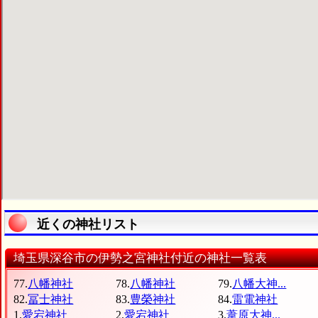
近くの神社リスト
埼玉県深谷市の伊勢之宮神社付近の神社一覧表
77.
八幡神社
78.
八幡神社
79.
八幡大神...
82.
冨士神社
83.
豊榮神社
84.
雷電神社
1.
愛宕神社
2.
愛宕神社
3.
葦原大神...