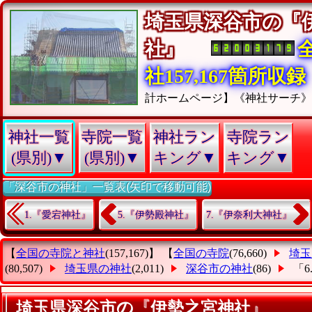
埼玉県深谷市の『
社』
社157,167箇所収録
計ホームページ】《神社サーチ
神社一覧
寺院一覧
神社ラン
寺院ラン
(県別)▼
(県別)▼
キング▼
キング▼
「深谷市の神社」一覧表(矢印で移動可能)
1.『愛宕神社』
5.『伊勢殿神社』
7.『伊奈利大神社』
【
全国の寺院と神社
(157,167)】 【
全国の寺院
(76,660)
埼玉
(80,507)
埼玉県の神社
(2,011)
深谷市の神社
(86)
「
埼玉県深谷市の『伊勢之宮神社』