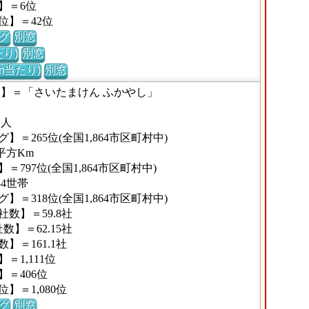
】＝6位
位】＝42位
グ
別窓
り)
別窓
m当たり)
別窓
な】＝「さいたまけん ふかやし」
1人
＝265位(全国1,864市区町村中)
平方Km
797位(全国1,864市区町村中)
84世帯
＝318位(全国1,864市区町村中)
数】＝59.8社
】＝62.15社
＝161.1社
1,111位
＝406位
＝1,080位
グ
別窓