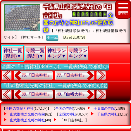
千葉県山武郡横芝光町の『日
吉神社』
全
国のお寺と神社157,167箇所収
録
【『神社統計順位発信』：神社統計情報発信
サイト】《神社サーチ》
ホーム
[As of 26/07/28]
神社一覧
寺院一覧
神社ラン
寺院ラン
(県別)▼
(県別)▼
キング▼
キング▼
全国の「日吉神社(848ヶ寺)」一覧表(矢印で移動可)
75.『日吉神社』
77.『日吉神社』
「山武郡横芝光町の神社」一覧表(矢印で移動可能)
38.『日吉神社』
40.『白幡大神』
【
全国の寺院と神社
(157,167)】 【
全国の寺院
(76,660)
千葉県の寺院
(2,998)
山武郡横芝光町の寺院
(62)】 【
全国の神社
(80,507)
千葉県の神社
(3,162)
山武郡横芝光町の神社
(48)
「39.日吉神社」
】