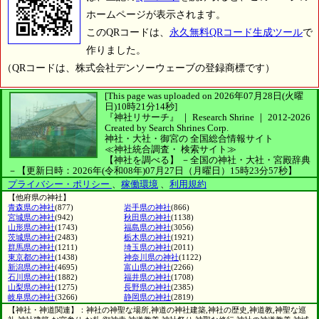
ホームページが表示されます。
このQRコードは、
永久無料QRコード生成ツール
で
作りました。
（QRコードは、株式会社デンソーウェーブの登録商標です）
[This page was uploaded on 2026年07月28日(火曜
日)10時21分14秒]
『神社リサーチ』 ｜ Research Shrine
｜
2012-2026
Created by
Search Shrines Corp.
神社・大社・御宮の
全国総合情報サイト
≪神社統合調査・
検索サイト≫
【神社を調べる】
－全国の神社・大社・宮殿辞典
－
【更新日時：2026年(令和08年)07月27日（月曜日）15時23分57秒】
プライバシー・ポリシー
、
稼働環境
、
利用規約
【他府県の神社】
青森県の神社
(877)
岩手県の神社
(866)
宮城県の神社
(942)
秋田県の神社
(1138)
山形県の神社
(1743)
福島県の神社
(3056)
茨城県の神社
(2483)
栃木県の神社
(1921)
群馬県の神社
(1211)
埼玉県の神社
(2011)
東京都の神社
(1438)
神奈川県の神社
(1122)
新潟県の神社
(4695)
富山県の神社
(2266)
石川県の神社
(1882)
福井県の神社
(1708)
山梨県の神社
(1275)
長野県の神社
(2385)
岐阜県の神社
(3266)
静岡県の神社
(2819)
【神社・神道関連】：神社の神聖な場所,神道の神社建築,神社の歴史,神道教,神聖な巡