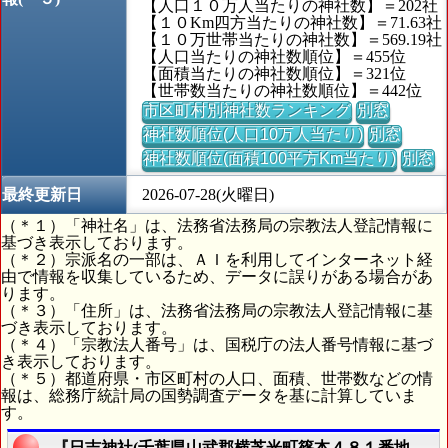
【人口１０万人当たりの神社数】＝202社
【１０Km四方当たりの神社数】＝71.63社
【１０万世帯当たりの神社数】＝569.19社
【人口当たりの神社数順位】＝455位
【面積当たりの神社数順位】＝321位
【世帯数当たりの神社数順位】＝442位
市区町村別神社数ランキング
別窓
神社数順位(人口10万人当たり)
別窓
神社数順位(面積100平方Km当たり)
別窓
最終更新日
2026-07-28(火曜日)
（＊１）「神社名」は、法務省法務局の宗教法人登記情報に
基づき表示しております。
（＊２）宗派名の一部は、ＡＩを利用してインターネット経
由で情報を収集しているため、データに誤りがある場合があ
ります。
（＊３）「住所」は、法務省法務局の宗教法人登記情報に基
づき表示しております。
（＊４）「宗教法人番号」は、国税庁の法人番号情報に基づ
き表示しております。
（＊５）都道府県・市区町村の人口、面積、世帯数などの情
報は、総務庁統計局の国勢調査データを基に計算していま
す。
『日吉神社(千葉県山武郡横芝光町篠本４８１番地４８