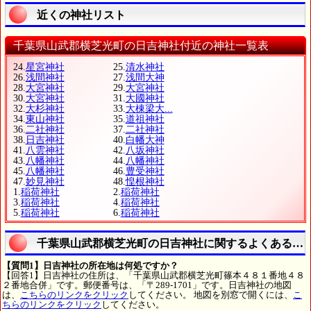
近くの神社リスト
千葉県山武郡横芝光町の日吉神社付近の神社一覧表
24.
星宮神社
25.
清水神社
26.
浅間神社
27.
浅間大神
28.
大宮神社
29.
大宮神社
30.
大宮神社
31.
大國神社
32.
大杉神社
33.
大棟梁大...
34.
東山神社
35.
道祖神社
36.
二社神社
37.
二社神社
38.
日吉神社
40.
白幡大神
41.
八雲神社
42.
八坂神社
43.
八幡神社
44.
八幡神社
45.
八幡神社
46.
豊受神社
47.
妙見神社
48.
惶根神社
1.
稲荷神社
2.
稲荷神社
3.
稲荷神社
4.
稲荷神社
5.
稲荷神社
6.
稲荷神社
千葉県山武郡横芝光町の日吉神社に関するよくある質
【質問1】日吉神社の所在地は何処ですか？
【回答1】日吉神社の住所は、「千葉県山武郡横芝光町篠本４８１番地４８
２番地合併」です。郵便番号は、「〒289-1701」です。日吉神社の地図
は、
こちらのリンクをクリック
してください。 地図を別窓で開くには、
こ
ちらのリンクをクリック
してください。