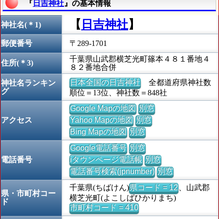
『
日吉神社
』の基本情報
【
日吉神社
】
神社名(＊1)
郵便番号
〒289-1701
千葉県山武郡横芝光町篠本４８１番地４
住所(＊3)
８２番地合併
日本全国の日吉神社
全都道府県神社数
神社名ランキン
グ
順位＝13位、神社数＝848社
Google Mapの地図
別窓
アクセス
Yahoo Mapの地図
別窓
Bing Mapの地図
別窓
Google電話番号
別窓
電話番号
iタウンページ電話帳
別窓
電話番号検索(jpnumber)
別窓
千葉県(ちばけん)
県コード = 12
、山武郡
県・市町村コー
横芝光町(よこしばひかりまち)
ド
市町村コード = 410