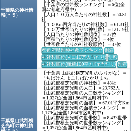
【千葉県の世帯数ランキング】＝6位(全
国47都道府県中)
千葉県の神社情
【人口１０万人当たりの神社数】＝50.81
報(＊５)
社
【１０Km四方当たりの神社数】＝61.31社
【１０万世帯当たりの神社数】＝121.19社
【人口当たりの神社数順位】＝37位
【面積当たりの神社数順位】＝4位
【世帯数当たりの神社数順位】＝37位
都道府県別神社数ランキング
別窓
神社数順位(人口10万人当たり)
別窓
神社数順位(面積100平方Km当たり)
別窓
【千葉県 山武郡横芝光町のふりがな】＝
「ちばけん よこしばひかりまち」
【山武郡横芝光町の神社数】＝48社
【山武郡横芝光町の人口】＝23,762人
【山武郡横芝光町の人口数ランキング】
＝1,027位(全国1,864市区町村中)
【山武郡横芝光町の面積】＝67.01平方Km
【山武郡横芝光町の面積ランキング】＝
1,179位(全国1,864市区町村中)
【山武郡横芝光町の世帯数】＝8,433世帯
千葉県山武郡横
【山武郡横芝光町の世帯数ランキング】
芝光町の神社情
＝1,057位(全国1,864市区町村中)
報(＊５)