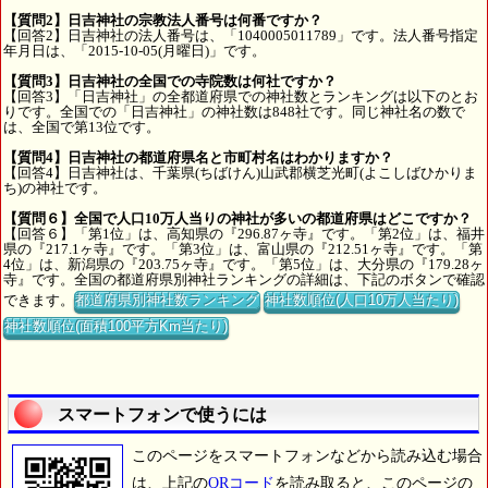
【質問2】日吉神社の宗教法人番号は何番ですか？
【回答2】日吉神社の法人番号は、「1040005011789」です。法人番号指定
年月日は、「2015-10-05(月曜日)」です。
【質問3】日吉神社の全国での寺院数は何社ですか？
【回答3】「日吉神社」の全都道府県での神社数とランキングは以下のとお
りです。全国での「日吉神社」の神社数は848社です。同じ神社名の数で
は、全国で第13位です。
【質問4】日吉神社の都道府県名と市町村名はわかりますか？
【回答4】日吉神社は、千葉県(ちばけん)山武郡横芝光町(よこしばひかりま
ち)の神社です。
【質問６】全国で人口10万人当りの神社が多いの都道府県はどこですか？
【回答６】「第1位」は、高知県の『296.87ヶ寺』です。「第2位」は、福井
県の『217.1ヶ寺』です。「第3位」は、富山県の『212.51ヶ寺』です。「第
4位」は、新潟県の『203.75ヶ寺』です。「第5位」は、大分県の『179.28ヶ
寺』です。全国の都道府県別神社ランキングの詳細は、下記のボタンで確認
できます。
都道府県別神社数ランキング
神社数順位(人口10万人当たり)
神社数順位(面積100平方Km当たり)
スマートフォンで使うには
このページをスマートフォンなどから読み込む場合
は、上記の
QRコード
を読み取ると、このページの