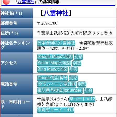
『
八雲神社
』の基本情報
【
八雲神社
】
神社名(＊1)
郵便番号
〒289-1706
住所(＊3)
千葉県山武郡横芝光町市野原３５１番地
日本全国の八雲神社
全都道府県神社数
神社名ランキン
グ
順位＝42位、神社数＝219社
Google Mapの地図
別窓
アクセス
Yahoo Mapの地図
別窓
Bing Mapの地図
別窓
Google電話番号
別窓
電話番号
iタウンページ電話帳
別窓
電話番号検索(jpnumber)
別窓
千葉県(ちばけん)
県コード = 12
、山武郡
県・市町村コー
横芝光町(よこしばひかりまち)
ド
市町村コード = 410