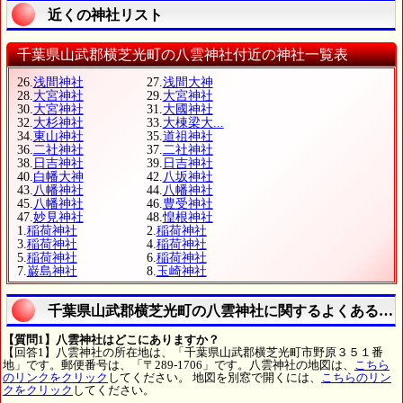
近くの神社リスト
千葉県山武郡横芝光町の八雲神社付近の神社一覧表
26.
浅間神社
27.
浅間大神
28.
大宮神社
29.
大宮神社
30.
大宮神社
31.
大國神社
32.
大杉神社
33.
大棟梁大...
34.
東山神社
35.
道祖神社
36.
二社神社
37.
二社神社
38.
日吉神社
39.
日吉神社
40.
白幡大神
42.
八坂神社
43.
八幡神社
44.
八幡神社
45.
八幡神社
46.
豊受神社
47.
妙見神社
48.
惶根神社
1.
稲荷神社
2.
稲荷神社
3.
稲荷神社
4.
稲荷神社
5.
稲荷神社
6.
稲荷神社
7.
巌島神社
8.
玉崎神社
千葉県山武郡横芝光町の八雲神社に関するよくある質
【質問1】八雲神社はどこにありますか？
【回答1】八雲神社の所在地は、「千葉県山武郡横芝光町市野原３５１番
地」です。郵便番号は、「〒289-1706」です。八雲神社の地図は、
こちら
のリンクをクリック
してください。 地図を別窓で開くには、
こちらのリン
クをクリック
してください。