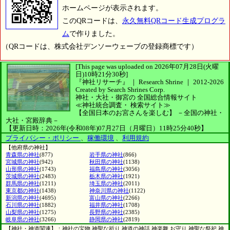
ホームページが表示されます。
このQRコードは、
永久無料QRコード生成プログラ
ム
で作りました。
（QRコードは、株式会社デンソーウェーブの登録商標です）
[This page was uploaded on 2026年07月28日(火曜
日)10時21分30秒]
『神社リサーチ』 ｜ Research Shrine
｜
2012-2026
Created by
Search Shrines Corp.
神社・大社・御宮の
全国総合情報サイト
≪神社統合調査・
検索サイト≫
【全国日本のお宮さんを楽しむ】
－全国の神社・
大社・宮殿辞典－
【更新日時：2026年(令和08年)07月27日（月曜日）11時25分40秒】
プライバシー・ポリシー
、
稼働環境
、
利用規約
【他府県の神社】
青森県の神社
(877)
岩手県の神社
(866)
宮城県の神社
(942)
秋田県の神社
(1138)
山形県の神社
(1743)
福島県の神社
(3056)
茨城県の神社
(2483)
栃木県の神社
(1921)
群馬県の神社
(1211)
埼玉県の神社
(2011)
東京都の神社
(1438)
神奈川県の神社
(1122)
新潟県の神社
(4695)
富山県の神社
(2266)
石川県の神社
(1882)
福井県の神社
(1708)
山梨県の神社
(1275)
長野県の神社
(2385)
岐阜県の神社
(3266)
静岡県の神社
(2819)
【神社・神道関連】：神社の宝物 神聖な祈り 神道の神話 神楽舞 お守り 神聖な祭祀 神