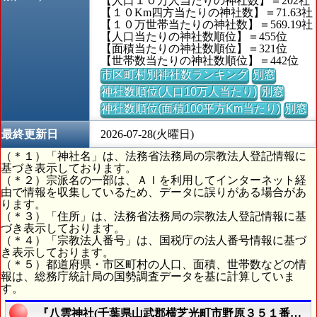
【人口１０万人当たりの神社数】＝202社
【１０Km四方当たりの神社数】＝71.63社
【１０万世帯当たりの神社数】＝569.19社
【人口当たりの神社数順位】＝455位
【面積当たりの神社数順位】＝321位
【世帯数当たりの神社数順位】＝442位
市区町村別神社数ランキング
別窓
神社数順位(人口10万人当たり)
別窓
神社数順位(面積100平方Km当たり)
別窓
最終更新日
2026-07-28(火曜日)
（＊１）「神社名」は、法務省法務局の宗教法人登記情報に
基づき表示しております。
（＊２）宗派名の一部は、ＡＩを利用してインターネット経
由で情報を収集しているため、データに誤りがある場合があ
ります。
（＊３）「住所」は、法務省法務局の宗教法人登記情報に基
づき表示しております。
（＊４）「宗教法人番号」は、国税庁の法人番号情報に基づ
き表示しております。
（＊５）都道府県・市区町村の人口、面積、世帯数などの情
報は、総務庁統計局の国勢調査データを基に計算していま
す。
『八雲神社(千葉県山武郡横芝光町市野原３５１番地)