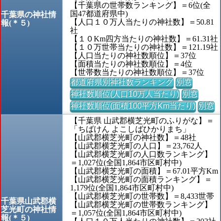
【千葉県の世帯数ランキング】＝6位(全
国47都道府県中)
千葉県の神社情
【人口１０万人当たりの神社数】＝50.81
報(＊５)
社
【１０Km四方当たりの神社数】＝61.31社
【１０万世帯当たりの神社数】＝121.19社
【人口当たりの神社数順位】＝37位
【面積当たりの神社数順位】＝4位
【世帯数当たりの神社数順位】＝37位
都道府県別神社数ランキング
別窓
神社数順位(人口10万人当たり)
別窓
神社数順位(面積100平方Km当たり)
別窓
【千葉県 山武郡横芝光町のふりがな】＝
「ちばけん よこしばひかりまち」
【山武郡横芝光町の神社数】＝48社
【山武郡横芝光町の人口】＝23,762人
【山武郡横芝光町の人口数ランキング】
＝1,027位(全国1,864市区町村中)
【山武郡横芝光町の面積】＝67.01平方Km
【山武郡横芝光町の面積ランキング】＝
1,179位(全国1,864市区町村中)
【山武郡横芝光町の世帯数】＝8,433世帯
千葉県山武郡横
【山武郡横芝光町の世帯数ランキング】
芝光町の神社情
＝1,057位(全国1,864市区町村中)
報(＊５)