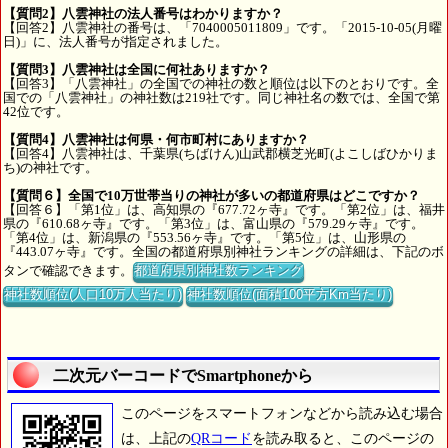
【質問2】八雲神社の法人番号はわかりますか？
【回答2】八雲神社の番号は、「7040005011809」です。「2015-10-05(月曜
日)」に、法人番号が指定されました。
【質問3】八雲神社は全国に何社ありますか？
【回答3】「八雲神社」の全国での神社の数と順位は以下のとおりです。全
国での「八雲神社」の神社数は219社です。同じ神社名の数では、全国で第
42位です。
【質問4】八雲神社は何県・何市町村にありますか？
【回答4】八雲神社は、千葉県(ちばけん)山武郡横芝光町(よこしばひかりま
ち)の神社です。
【質問６】全国で10万世帯当りの神社が多いの都道府県はどこですか？
【回答６】「第1位」は、高知県の『677.72ヶ寺』です。「第2位」は、福井
県の『610.68ヶ寺』です。「第3位」は、富山県の『579.29ヶ寺』です。
「第4位」は、新潟県の『553.56ヶ寺』です。「第5位」は、山形県の
『443.07ヶ寺』です。全国の都道府県別神社ランキングの詳細は、下記のボ
タンで確認できます。
都道府県別神社数ランキング
神社数順位(人口10万人当たり)
神社数順位(面積100平方Km当たり)
二次元バーコードでSmartphoneから
このページをスマートフォンなどから読み込む場合
は、上記の
QRコード
を読み取ると、このページの