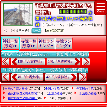
千葉県山武郡横芝光町の『八
雲神社』
全
国のお寺と神社157,167箇所収
録
【『神社データ』：神社ランキング情報サイ
ト】《神社サーチ》
ホーム
[As of 26/07/28]
神社一覧
寺院一覧
神社ラン
寺院ラン
(県別)▼
(県別)▼
キング▼
キング▼
全国の「八雲神社(219ヶ寺)」一覧表(矢印で移動可)
138.『八雲神社』
140.『八雲神社』
「山武郡横芝光町の神社」一覧表(矢印で移動可能)
40.『白幡大神』
42.『八坂神社』
【
全国の寺院と神社
(157,167)】 【
全国の寺院
(76,660)
千葉県の寺院
(2,998)
山武郡横芝光町の寺院
(62)】 【
全国の神社
(80,507)
千葉県の神社
(3,162)
山武郡横芝光町の神社
(48)
「41.八雲神社」
】