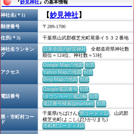
『
妙見神社
』の基本情報
【
妙見神社
】
神社名(＊1)
郵便番号
〒289-1700
住所(＊3)
千葉県山武郡横芝光町尾垂イ５３２番地
日本全国の妙見神社
全都道府県神社数
神社名ランキン
グ
順位＝124位、神社数＝53社
Google Mapの地図
別窓
アクセス
Yahoo Mapの地図
別窓
Bing Mapの地図
別窓
Google電話番号
別窓
電話番号
iタウンページ電話帳
別窓
電話番号検索(jpnumber)
別窓
千葉県(ちばけん)
県コード = 12
、山武郡
県・市町村コー
横芝光町(よこしばひかりまち)
ド
市町村コード = 410