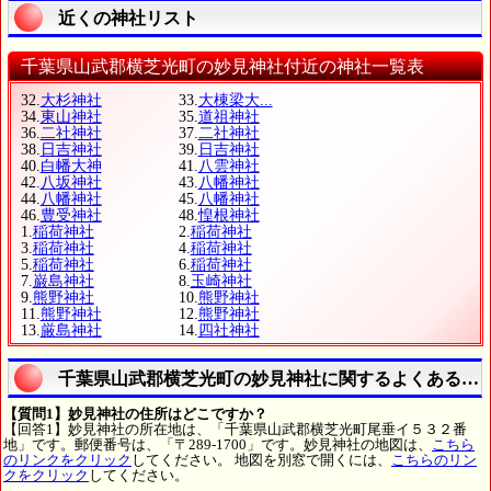
近くの神社リスト
千葉県山武郡横芝光町の妙見神社付近の神社一覧表
32.
大杉神社
33.
大棟梁大...
34.
東山神社
35.
道祖神社
36.
二社神社
37.
二社神社
38.
日吉神社
39.
日吉神社
40.
白幡大神
41.
八雲神社
42.
八坂神社
43.
八幡神社
44.
八幡神社
45.
八幡神社
46.
豊受神社
48.
惶根神社
1.
稲荷神社
2.
稲荷神社
3.
稲荷神社
4.
稲荷神社
5.
稲荷神社
6.
稲荷神社
7.
巌島神社
8.
玉崎神社
9.
熊野神社
10.
熊野神社
11.
熊野神社
12.
熊野神社
13.
厳島神社
14.
四社神社
千葉県山武郡横芝光町の妙見神社に関するよくある質
【質問1】妙見神社の住所はどこですか？
【回答1】妙見神社の所在地は、「千葉県山武郡横芝光町尾垂イ５３２番
地」です。郵便番号は、「〒289-1700」です。妙見神社の地図は、
こちら
のリンクをクリック
してください。 地図を別窓で開くには、
こちらのリン
クをクリック
してください。