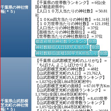
【千葉県の世帯数ランキング】＝6位(全
国47都道府県中)
千葉県の神社情
【人口１０万人当たりの神社数】＝50.81
報(＊５)
社
【１０Km四方当たりの神社数】＝61.31社
【１０万世帯当たりの神社数】＝121.19社
【人口当たりの神社数順位】＝37位
【面積当たりの神社数順位】＝4位
【世帯数当たりの神社数順位】＝37位
都道府県別神社数ランキング
別窓
神社数順位(人口10万人当たり)
別窓
神社数順位(面積100平方Km当たり)
別窓
【千葉県 山武郡横芝光町のふりがな】＝
「ちばけん よこしばひかりまち」
【山武郡横芝光町の神社数】＝48社
【山武郡横芝光町の人口】＝23,762人
【山武郡横芝光町の人口数ランキング】
＝1,027位(全国1,864市区町村中)
【山武郡横芝光町の面積】＝67.01平方Km
【山武郡横芝光町の面積ランキング】＝
1,179位(全国1,864市区町村中)
【山武郡横芝光町の世帯数】＝8,433世帯
千葉県山武郡横
【山武郡横芝光町の世帯数ランキング】
芝光町の神社情
＝1,057位(全国1,864市区町村中)
報(＊５)