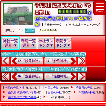
千葉県山武郡横芝光町の『妙
見神社』
全
国のお寺と神社157,167箇所収
録
【『神社データ』：神社統計ホームページ】
《神社サーチ》
ホーム
[As of 26/07/28]
神社一覧
寺院一覧
神社ラン
寺院ラン
(県別)▼
(県別)▼
キング▼
キング▼
全国の「妙見神社(53ヶ寺)」一覧表(矢印で移動可)
12.『妙見神社』
14.『妙見神社』
「山武郡横芝光町の神社」一覧表(矢印で移動可能)
46.『豊受神社』
48.『惶根神社』
【
全国の寺院と神社
(157,167)】 【
全国の寺院
(76,660)
千葉県の寺院
(2,998)
山武郡横芝光町の寺院
(62)】 【
全国の神社
(80,507)
千葉県の神社
(3,162)
山武郡横芝光町の神社
(48)
「47.妙見神社」
】