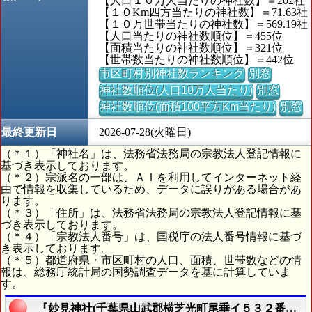
【人口１０万人当たりの神社数】＝202社
【１０Km四方当たりの神社数】＝71.63社
【１０万世帯当たりの神社数】＝569.19社
【人口当たりの神社数順位】＝455位
【面積当たりの神社数順位】＝321位
【世帯数当たりの神社数順位】＝442位
市区町村別神社数ランキング
別窓
神社数順位(人口10万人当たり)
別窓
神社数順位(面積100平方Km当たり)
別窓
最終更新日
2026-07-28(火曜日)
（＊１）「神社名」は、法務省法務局の宗教法人登記情報に
基づき表示しております。
（＊２）宗派名の一部は、ＡＩを利用してインターネット経
由で情報を収集しているため、データに誤りがある場合があ
ります。
（＊３）「住所」は、法務省法務局の宗教法人登記情報に基
づき表示しております。
（＊４）「宗教法人番号」は、国税庁の法人番号情報に基づ
き表示しております。
（＊５）都道府県・市区町村の人口、面積、世帯数などの情
報は、総務庁統計局の国勢調査データを基に計算していま
す。
『妙見神社(千葉県山武郡横芝光町尾垂イ５３２番地)