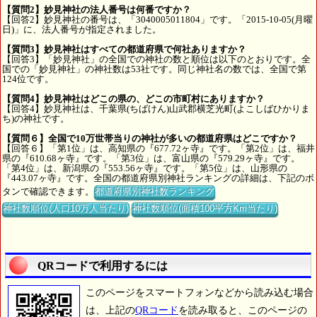
【質問2】妙見神社の法人番号は何番ですか？
【回答2】妙見神社の番号は、「3040005011804」です。「2015-10-05(月曜
日)」に、法人番号が指定されました。
【質問3】妙見神社はすべての都道府県で何社ありますか？
【回答3】「妙見神社」の全国での神社の数と順位は以下のとおりです。全
国での「妙見神社」の神社数は53社です。同じ神社名の数では、全国で第
124位です。
【質問4】妙見神社はどこの県の、どこの市町村にありますか？
【回答4】妙見神社は、千葉県(ちばけん)山武郡横芝光町(よこしばひかりま
ち)の神社です。
【質問６】全国で10万世帯当りの神社が多いの都道府県はどこですか？
【回答６】「第1位」は、高知県の『677.72ヶ寺』です。「第2位」は、福井
県の『610.68ヶ寺』です。「第3位」は、富山県の『579.29ヶ寺』です。
「第4位」は、新潟県の『553.56ヶ寺』です。「第5位」は、山形県の
『443.07ヶ寺』です。全国の都道府県別神社ランキングの詳細は、下記のボ
タンで確認できます。
都道府県別神社数ランキング
神社数順位(人口10万人当たり)
神社数順位(面積100平方Km当たり)
QRコードで利用するには
このページをスマートフォンなどから読み込む場合
は、上記の
QRコード
を読み取ると、このページの