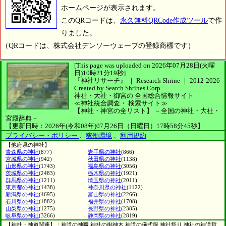
ホームページが表示されます。
このQRコードは、
永久無料QRCode作成ツール
で作
りました。
（QRコードは、株式会社デンソーウェーブの登録商標です）
[This page was uploaded on 2026年07月28日(火曜
日)10時21分19秒]
『神社リサーチ』 ｜ Research Shrine
｜
2012-2026
Created by
Search Shrines Corp.
神社・大社・御宮の
全国総合情報サイト
≪神社統合調査・
検索サイト≫
【神社・神宮の全リスト】
－全国の神社・大社・
宮殿辞典－
【更新日時：2026年(令和08年)07月26日（日曜日）17時58分45秒】
プライバシー・ポリシー
、
稼働環境
、
利用規約
【他府県の神社】
青森県の神社
(877)
岩手県の神社
(866)
宮城県の神社
(942)
秋田県の神社
(1138)
山形県の神社
(1743)
福島県の神社
(3056)
茨城県の神社
(2483)
栃木県の神社
(1921)
群馬県の神社
(1211)
埼玉県の神社
(2011)
東京都の神社
(1438)
神奈川県の神社
(1122)
新潟県の神社
(4695)
富山県の神社
(2266)
石川県の神社
(1882)
福井県の神社
(1708)
山梨県の神社
(1275)
長野県の神社
(2385)
岐阜県の神社
(3266)
静岡県の神社
(2819)
【神社・神道関連】：神道の神職 神社の御神木 神道の儀式服 神社祭り 神社の神道哲