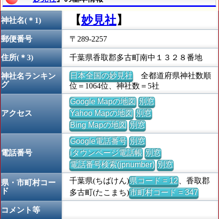
【
妙見社
】
神社名(＊1)
郵便番号
〒289-2257
住所(＊3)
千葉県香取郡多古町南中１３２８番地
日本全国の妙見社
全都道府県神社数順
神社名ランキン
グ
位＝1064位、神社数＝5社
Google Mapの地図
別窓
アクセス
Yahoo Mapの地図
別窓
Bing Mapの地図
別窓
Google電話番号
別窓
電話番号
iタウンページ電話帳
別窓
電話番号検索(jpnumber)
別窓
千葉県(ちばけん)
県コード = 12
、香取郡
県・市町村コー
ド
多古町(たこまち)
市町村コード = 347
コメント等