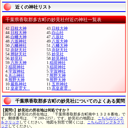
近くの神社リスト
千葉県香取郡多古町の妙見社付近の神社一覧表
42.
日枝大神
43.
日枝大神
44.
日枝大神
45.
白山社
46.
白幡大神
47.
八坂社
48.
八坂神社
49.
八坂大神
50.
八幡神社
51.
八幡大神
52.
弁財天社
53.
弁財天社
54.
辨財天社
55.
妙見社
56.
妙見社
58.
妙見神社
59.
六所大神
1.
稲荷神社
2.
稲荷神社
3.
稲荷神社
4.
宇賀神社
5.
宇賀神社
6.
丸山神社
7.
熊野大神
8.
熊野大神
9.
熊野大神
10.
嚴島神社
11.
五所神社
12.
皇産霊大...
13.
高皇産霊...
千葉県香取郡多古町の妙見社についてのよくある質問
【質問1】妙見社の所在地は何処ですか？
【回答1】妙見社の所在地は、「千葉県香取郡多古町南中１３２８番地」で
す。郵便番号は、「〒289-2257」です。妙見社の地図は、
こちらのリンク
をクリック
してください。 地図を別窓で開くには、
こちらのリンクをクリ
ック
してください。