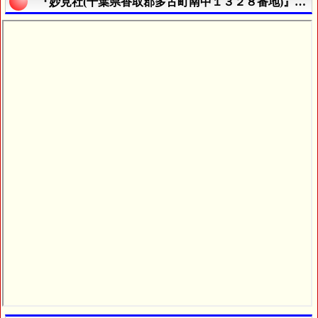
『妙見社(千葉県香取郡多古町南中１３２８番地)』の