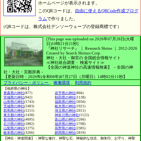
ホームページが表示されます。
このQRコードは、
自由に使えるQRCode作成プログ
ラム
で作りました。
（QRコードは、株式会社デンソーウェーブの登録商標です）
[This page was uploaded on 2026年07月28日(火曜
日)10時21分21秒]
『神社リサーチ』 ｜ Research Shrine
｜
2012-2026
Created by
Search Shrines Corp.
神社・大社・御宮の
全国総合情報サイト
≪神社統合調査・
検索サイト≫
【全国の神道神社の高速情報検索】
－全国の神
社・大社・宮殿辞典－
【更新日時：2026年(令和08年)07月27日（月曜日）14時02分11秒】
プライバシー・ポリシー
、
稼働環境
、
利用規約
【他府県の神社】
青森県の神社
(877)
岩手県の神社
(866)
宮城県の神社
(942)
秋田県の神社
(1138)
山形県の神社
(1743)
福島県の神社
(3056)
茨城県の神社
(2483)
栃木県の神社
(1921)
群馬県の神社
(1211)
埼玉県の神社
(2011)
東京都の神社
(1438)
神奈川県の神社
(1122)
新潟県の神社
(4695)
富山県の神社
(2266)
石川県の神社
(1882)
福井県の神社
(1708)
山梨県の神社
(1275)
長野県の神社
(2385)
岐阜県の神社
(3266)
静岡県の神社
(2819)
【神社・神道関連】：神聖な修行、神聖な石、神秘的な信念、御朱印、お守り、神聖