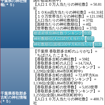
国47都道府県中)
千葉県の神社情
【人口１０万人当たりの神社数】＝50.81
報(＊５)
社
【１０Km四方当たりの神社数】＝61.31社
【１０万世帯当たりの神社数】＝121.19社
【人口当たりの神社数順位】＝37位
【面積当たりの神社数順位】＝4位
【世帯数当たりの神社数順位】＝37位
都道府県別神社数ランキング
別窓
神社数順位(人口10万人当たり)
別窓
神社数順位(面積100平方Km当たり)
別窓
【千葉県 香取郡多古町のふりがな】＝
「ちばけん たこまち」
【香取郡多古町の神社数】＝59社
【香取郡多古町の人口】＝14,724人
【香取郡多古町の人口数ランキング】＝
1,229位(全国1,864市区町村中)
【香取郡多古町の面積】＝72.8平方Km
【香取郡多古町の面積ランキング】＝
1,136位(全国1,864市区町村中)
【香取郡多古町の世帯数】＝5,053世帯
【香取郡多古町の世帯数ランキング】＝
千葉県香取郡多
1,255位(全国1,864市区町村中)
古町の神社情報
【人口１０万人当たりの神社数】＝400.71
(＊５)
社