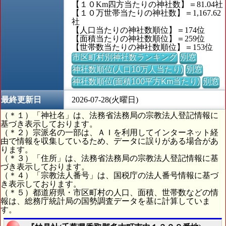
【１０Km四方当たりの神社数】＝81.04社
【１０万世帯当たりの神社数】＝1,167.62
社
【人口当たりの神社数順位】＝174位
【面積当たりの神社数順位】＝259位
【世帯数当たりの神社数順位】＝153位
市区町村別神社数ランキング
別窓
神社数順位(人口10万人当たり)
別窓
神社数順位(面積100平方Km当たり)
別窓
最終更新日
2026-07-28(火曜日)
（＊１）「神社名」は、法務省法務局の宗教法人登記情報に
基づき表示しております。
（＊２）宗派名の一部は、ＡＩを利用してインターネット経
由で情報を収集しているため、データに誤りがある場合があ
ります。
（＊３）「住所」は、法務省法務局の宗教法人登記情報に基
づき表示しております。
（＊４）「宗教法人番号」は、国税庁の法人番号情報に基づ
き表示しております。
（＊５）都道府県・市区町村の人口、面積、世帯数などの情
報は、総務庁統計局の国勢調査データを基に計算していま
す。