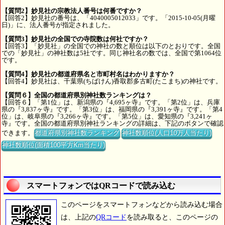
【質問2】妙見社の宗教法人番号は何番ですか？
【回答2】妙見社の番号は、「4040005012033」です。「2015-10-05(月曜
日)」に、法人番号が指定されました。
【質問3】妙見社の全国での寺院数は何社ですか？
【回答3】「妙見社」の全国での神社の数と順位は以下のとおりです。全国
での「妙見社」の神社数は5社です。同じ神社名の数では、全国で第1064位
です。
【質問4】妙見社の都道府県名と市町村名はわかりますか？
【回答4】妙見社は、千葉県(ちばけん)香取郡多古町(たこまち)の神社です。
【質問６】全国の都道府県別神社数ランキングは？
【回答６】「第1位」は、新潟県の『4,695ヶ寺』です。「第2位」は、兵庫
県の『3,837ヶ寺』です。「第3位」は、福岡県の『3,391ヶ寺』です。「第4
位」は、岐阜県の『3,266ヶ寺』です。「第5位」は、愛知県の『3,241ヶ
寺』です。全国の都道府県別神社ランキングの詳細は、下記のボタンで確認
できます。
都道府県別神社数ランキング
神社数順位(人口10万人当たり)
神社数順位(面積100平方Km当たり)
スマートフォンではQRコードで読み込む
このページをスマートフォンなどから読み込む場合
は、上記の
QRコード
を読み取ると、このページの