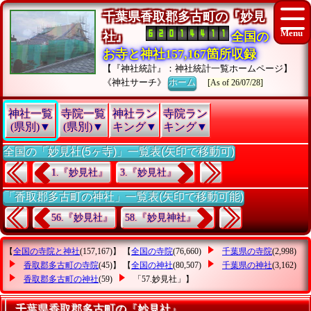
千葉県香取郡多古町の『妙見
社』
全国の
お寺と神社157,167箇所収録
【『神社統計』：神社統計一覧ホームページ】
《神社サーチ》
ホーム
[As of 26/07/28]
神社一覧
寺院一覧
神社ラン
寺院ラン
(県別)▼
(県別)▼
キング▼
キング▼
全国の「妙見社(5ヶ寺)」一覧表(矢印で移動可)
1.『妙見社』
3.『妙見社』
「香取郡多古町の神社」一覧表(矢印で移動可能)
56.『妙見社』
58.『妙見神社』
【
全国の寺院と神社
(157,167)】 【
全国の寺院
(76,660)
千葉県の寺院
(2,998)
香取郡多古町の寺院
(45)】 【
全国の神社
(80,507)
千葉県の神社
(3,162)
香取郡多古町の神社
(59)
「57.妙見社」
】
千葉県香取郡多古町の『妙見社』