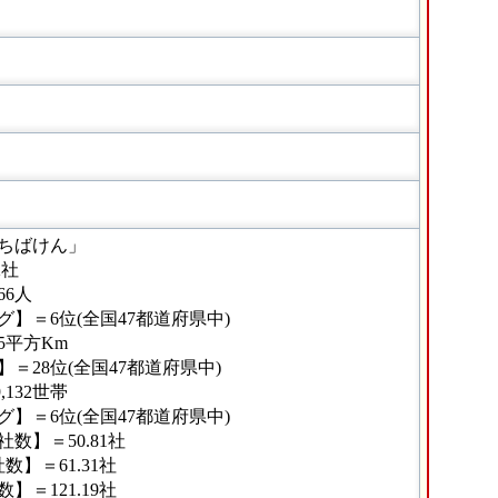
ちばけん」
2社
66人
】＝6位(全国47都道府県中)
65平方Km
＝28位(全国47都道府県中)
,132世帯
】＝6位(全国47都道府県中)
数】＝50.81社
】＝61.31社
＝121.19社