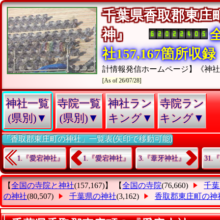
千葉県香取郡東庄
神』
社157,167箇所収録
計情報発信ホームページ】《神
[As of 26/07/28]
神社一覧
寺院一覧
神社ラン
寺院ラン
(県別)▼
(県別)▼
キング▼
キング▼
「香取郡東庄町の神社」一覧表(矢印で移動可能)
1.『愛宕神社』
1.『愛宕神社』
3.『葦牙神社』
31
【
全国の寺院と神社
(157,167)】 【
全国の寺院
(76,660)
千葉
の神社
(80,507)
千葉県の神社
(3,162)
香取郡東庄町の神