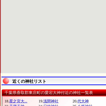
近くの神社リスト
千葉県香取郡東庄町の愛宕大神付近の神社一覧表
18.
星之宮大...
19.
浅間神社
20.
代大神