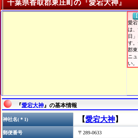
千葉県香取郡東庄町の『愛宕大神』
【
愛宕
は、
日」
す。
郡東
ニュ
い。
『
愛宕大神
』の基本情報
【
愛宕大神
】
神社名(＊1)
郵便番号
〒289-0633