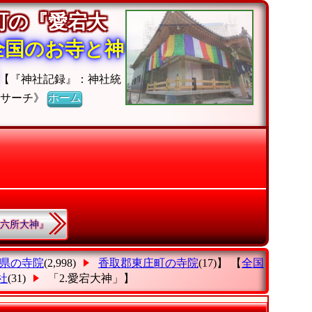
町の『愛宕大
全国のお寺と神
【『神社記録』：神社統
社サーチ》
ホーム
.『六所大神』
県の寺院
(2,998)
香取郡東庄町の寺院
(17)】 【
全国
社
(31)
「2.愛宕大神」
】