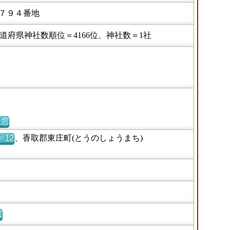
７９４番地
府県神社数順位＝4166位、神社数＝1社
別窓
 12
、香取郡東庄町(とうのしょうまち)
窓