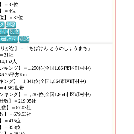
】＝37位
】＝4位
位】＝37位
グ
別窓
り)
別窓
m当たり)
別窓
ふりがな】＝「ちばけん とうのしょうまち」
31社
,152人
ング】＝1,250位(全国1,864市区町村中)
.25平方Km
グ】＝1,341位(全国1,864市区町村中)
,562世帯
ング】＝1,287位(全国1,864市区町村中)
】＝219.05社
】＝67.03社
＝679.53社
＝415位
＝358位
】＝364位