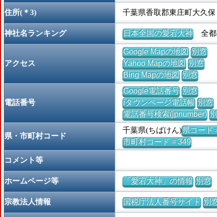
住所(＊3)
千葉県香取郡東庄町大久保
神社名ランキング
日本全国の愛宕大神
全都道
Google Mapの地図
別窓
アクセス
Yahoo Mapの地図
別窓
Bing Mapの地図
別窓
Google電話番号
別窓
電話番号
iタウンページ電話帳
別窓
電話番号検索(jpnumber)
千葉県(ちばけん)
県コード =
県・市町村コード
市町村コード = 349
コメント等
ホームページ等
「愛宕大神」の情報
別窓
宗教法人情報
国税庁法人番号サイト
別