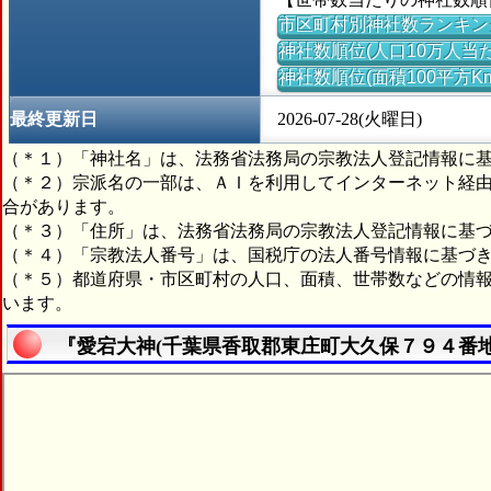
市区町村別神社数ランキン
神社数順位(人口10万人当た
神社数順位(面積100平方K
最終更新日
2026-07-28(火曜日)
（＊１）「神社名」は、法務省法務局の宗教法人登記情報に
（＊２）宗派名の一部は、ＡＩを利用してインターネット経
合があります。
（＊３）「住所」は、法務省法務局の宗教法人登記情報に基
（＊４）「宗教法人番号」は、国税庁の法人番号情報に基づ
（＊５）都道府県・市区町村の人口、面積、世帯数などの情
います。
『愛宕大神(千葉県香取郡東庄町大久保７９４番地