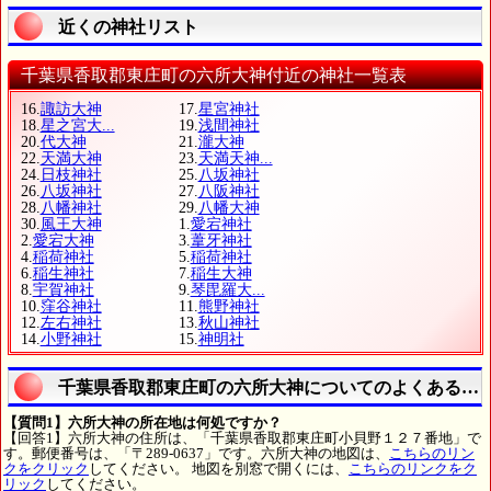
近くの神社リスト
千葉県香取郡東庄町の六所大神付近の神社一覧表
16.
諏訪大神
17.
星宮神社
18.
星之宮大...
19.
浅間神社
20.
代大神
21.
瀧大神
22.
天満大神
23.
天満天神...
24.
日枝神社
25.
八坂神社
26.
八坂神社
27.
八阪神社
28.
八幡神社
29.
八幡大神
30.
風王大神
1.
愛宕神社
2.
愛宕大神
3.
葦牙神社
4.
稲荷神社
5.
稲荷神社
6.
稲生神社
7.
稲生大神
8.
宇賀神社
9.
琴毘羅大...
10.
窪谷神社
11.
熊野神社
12.
左右神社
13.
秋山神社
14.
小野神社
15.
神明社
千葉県香取郡東庄町の六所大神についてのよくある質
【質問1】六所大神の所在地は何処ですか？
【回答1】六所大神の住所は、「千葉県香取郡東庄町小貝野１２７番地」で
す。郵便番号は、「〒289-0637」です。六所大神の地図は、
こちらのリン
クをクリック
してください。 地図を別窓で開くには、
こちらのリンクをク
リック
してください。