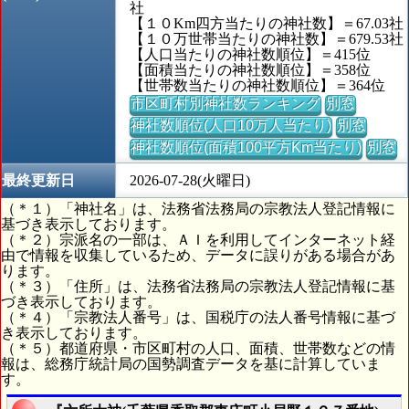
社
【１０Km四方当たりの神社数】＝67.03社
【１０万世帯当たりの神社数】＝679.53社
【人口当たりの神社数順位】＝415位
【面積当たりの神社数順位】＝358位
【世帯数当たりの神社数順位】＝364位
市区町村別神社数ランキング
別窓
神社数順位(人口10万人当たり)
別窓
神社数順位(面積100平方Km当たり)
別窓
最終更新日
2026-07-28(火曜日)
（＊１）「神社名」は、法務省法務局の宗教法人登記情報に
基づき表示しております。
（＊２）宗派名の一部は、ＡＩを利用してインターネット経
由で情報を収集しているため、データに誤りがある場合があ
ります。
（＊３）「住所」は、法務省法務局の宗教法人登記情報に基
づき表示しております。
（＊４）「宗教法人番号」は、国税庁の法人番号情報に基づ
き表示しております。
（＊５）都道府県・市区町村の人口、面積、世帯数などの情
報は、総務庁統計局の国勢調査データを基に計算していま
す。