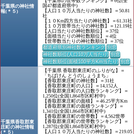
【千葉県の世帯数ランキング】＝6位(全
国47都道府県中)
千葉県の神社情
【人口１０万人当たりの神社数】＝50.81
報(＊５)
社
【１０Km四方当たりの神社数】＝61.31社
【１０万世帯当たりの神社数】＝121.19社
【人口当たりの神社数順位】＝37位
【面積当たりの神社数順位】＝4位
【世帯数当たりの神社数順位】＝37位
都道府県別神社数ランキング
別窓
神社数順位(人口10万人当たり)
別窓
神社数順位(面積100平方Km当たり)
別窓
【千葉県 香取郡東庄町のふりがな】＝
「ちばけん とうのしょうまち」
【香取郡東庄町の神社数】＝31社
【香取郡東庄町の人口】＝14,152人
【香取郡東庄町の人口数ランキング】＝
1,250位(全国1,864市区町村中)
【香取郡東庄町の面積】＝46.25平方Km
【香取郡東庄町の面積ランキング】＝
1,341位(全国1,864市区町村中)
【香取郡東庄町の世帯数】＝4,562世帯
【香取郡東庄町の世帯数ランキング】＝
千葉県香取郡東
1,287位(全国1,864市区町村中)
庄町の神社情報
【人口１０万人当たりの神社数】＝219.05
(＊５)