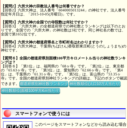
【質問2】六所大神の宗教法人番号は何番ですか？
【回答2】六所大神は、法人番号「6040005013244」の神社です。法人番号
指定年月日は、「2015-10-05(月曜日)」です。
【質問3】六所大神の全国での寺院数は何社ですか？
【回答3】「六所大神」の全都道府県での神社数とランキングは以下のとお
りです。全国での「六所大神」の神社数は3社です。同じ神社名の数では、
全国で第1652位です。
【質問4】六所大神の都道府県名と市町村名はわかりますか？
【回答4】六所大神は、千葉県(ちばけん)香取郡東庄町(とうのしょうまち)の
神社です。
【質問６】全国の都道府県別面積100平方キロメートル当りの神社数ランキ
ングは？
【回答６】「第1位」は、福岡県の『68ヶ寺』です。「第2位」は、東京都
の『65.63ヶ寺』です。「第3位」は、愛知県の『62.66ヶ寺』です。「第4
位」は、千葉県の『61.31ヶ寺』です。「第5位」は、富山県の『53.35ヶ
寺』です。全国の都道府県別神社ランキングの詳細は、下記のボタンで確認
できます。
都道府県別神社数ランキング
神社数順位(人口10万人当たり)
神社数順位(面積100平方Km当たり)
スマートフォンで使うには
このページをスマートフォンなどから読み込む場合