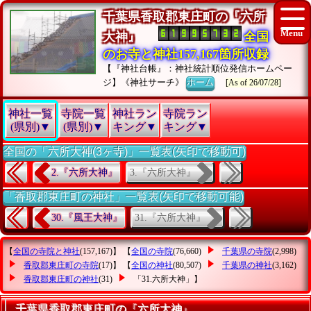
千葉県香取郡東庄町の『六所
大神』
全国
のお寺と神社157,167箇所収録
【『神社台帳』：神社統計順位発信ホームペー
ジ】《神社サーチ》
ホーム
[As of 26/07/28]
神社一覧
寺院一覧
神社ラン
寺院ラン
(県別)▼
(県別)▼
キング▼
キング▼
全国の「六所大神(3ヶ寺)」一覧表(矢印で移動可)
3.『六所大神』
2.『六所大神』
「香取郡東庄町の神社」一覧表(矢印で移動可能)
31.『六所大神』
30.『風王大神』
【
全国の寺院と神社
(157,167)】 【
全国の寺院
(76,660)
千葉県の寺院
(2,998)
香取郡東庄町の寺院
(17)】 【
全国の神社
(80,507)
千葉県の神社
(3,162)
香取郡東庄町の神社
(31)
「31.六所大神」
】
千葉県香取郡東庄町の『六所大神』