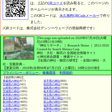
は、上記の
QRコード
を読み取ると、このページの
ホームページが表示されます。
このQRコードは、
永久無料QRCodeメーカー
で作り
ました。
（QRコードは、株式会社デンソーウェーブの登録商標です）
[This page was uploaded on 2026年07月28日(火曜
日)10時21分28秒]
『神社リサーチ』 ｜ Research Shrine
｜
2012-2026
Created by
Search Shrines Corp.
神社・大社・御宮の
全国総合情報サイト
≪神社統合調査・
検索サイト≫
【全国の神社－御宮の研究】
－全国の神社・大
社・宮殿辞典－
【更新日時：2026年(令和08年)07月25日（土曜日）18時52分03秒】
プライバシー・ポリシー
、
稼働環境
、
利用規約
【他府県の神社】
青森県の神社
(877)
岩手県の神社
(866)
宮城県の神社
(942)
秋田県の神社
(1138)
山形県の神社
(1743)
福島県の神社
(3056)
茨城県の神社
(2483)
栃木県の神社
(1921)
群馬県の神社
(1211)
埼玉県の神社
(2011)
東京都の神社
(1438)
神奈川県の神社
(1122)
新潟県の神社
(4695)
富山県の神社
(2266)
石川県の神社
(1882)
福井県の神社
(1708)
山梨県の神社
(1275)
長野県の神社
(2385)