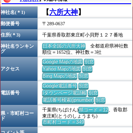
【
六所大神
】
神社名(＊1)
郵便番号
〒289-0637
住所(＊3)
千葉県香取郡東庄町小貝野１２７番地
日本全国の六所大神
全都道府県神社数
神社名ランキン
グ
順位＝1652位、神社数＝3社
Google Mapの地図
別窓
アクセス
Yahoo Mapの地図
別窓
Bing Mapの地図
別窓
Google電話番号
別窓
電話番号
iタウンページ電話帳
別窓
電話番号検索(jpnumber)
別窓
千葉県(ちばけん)
県コード = 12
、香取郡
県・市町村コー
東庄町(とうのしょうまち)
ド
市町村コード = 349
コメント等