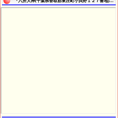
『六所大神(千葉県香取郡東庄町小貝野１２７番地)』