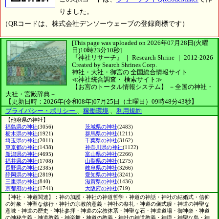
りました。
（QRコードは、株式会社デンソーウェーブの登録商標です）
[This page was uploaded on 2026年07月28日(火曜
日)10時23分10秒]
『神社リサーチ』 ｜ Research Shrine
｜
2012-2026
Created by
Search Shrines Corp.
神社・大社・御宮の
全国総合情報サイト
≪神社統合調査・
検索サイト≫
【お宮のトータル情報システム】
－全国の神社・
大社・宮殿辞典－
【更新日時：2026年(令和08年)07月25日（土曜日）09時48分43秒】
プライバシー・ポリシー
、
稼働環境
、
利用規約
【他府県の神社】
福島県の神社
(3056)
茨城県の神社
(2483)
栃木県の神社
(1921)
群馬県の神社
(1211)
埼玉県の神社
(2011)
千葉県の神社
(3162)
東京都の神社
(1438)
神奈川県の神社
(1122)
新潟県の神社
(4695)
富山県の神社
(2266)
福井県の神社
(1708)
山梨県の神社
(1275)
長野県の神社
(2385)
岐阜県の神社
(3266)
静岡県の神社
(2819)
愛知県の神社
(3241)
三重県の神社
(840)
滋賀県の神社
(1436)
京都府の神社
(1741)
大阪府の神社
(719)
【神社・神道関連】：神の加護・神社の神道哲学・神道の神話・神社の結婚式・信仰
の対象・神聖な修行・神社の宗教的意義・神社の祭礼・神道の儀式服・神道の神聖な
意味・神道の歴史・神社参拝・神道の宗教体系・神聖な石・神道道場・御神楽・神道
の神秘主義・神道教義・神楽舞・神道の教義・神社の神道教義・神職・神聖な島・神