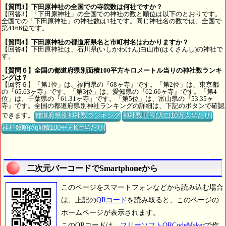
【質問3】下田原神社の全国での寺院数は何社ですか？
【回答3】「下田原神社」の全国での神社の数と順位は以下のとおりです。
全国での「下田原神社」の神社数は1社です。同じ神社名の数では、全国で
第4166位です。
【質問4】下田原神社の都道府県名と市町村名はわかりますか？
【回答4】下田原神社は、石川県(いしかわけん)白山市(はくさんし)の神社で
す。
【質問６】全国の都道府県別面積100平方キロメートル当りの神社数ランキ
ングは？
【回答６】「第1位」は、福岡県の『68ヶ寺』です。「第2位」は、東京都
の『65.63ヶ寺』です。「第3位」は、愛知県の『62.66ヶ寺』です。「第4
位」は、千葉県の『61.31ヶ寺』です。「第5位」は、富山県の『53.35ヶ
寺』です。全国の都道府県別神社ランキングの詳細は、下記のボタンで確認
できます。
都道府県別神社数ランキング
神社数順位(人口10万人当たり)
神社数順位(面積100平方Km当たり)
二次元バーコードでSmartphoneから
このページをスマートフォンなどから読み込む場合
は、上記の
QRコード
を読み取ると、このページの
ホームページが表示されます。
このQRコードは、
フリーソフトQRCodeMaker
で作