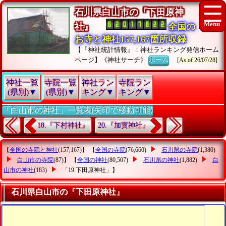
石川県白山市の『下田原神
社』
全国の
お寺と神社157,167箇所収録
【『神社統計情報』：神社ランキング発信ホーム
ページ】《神社サーチ》
ホーム
[As of 26/07/28]
神社一覧
寺院一覧
神社ラン
寺院ラン
(県別)▼
(県別)▼
キング▼
キング▼
「白山市の神社」一覧表(矢印で移動可能)
18.『下村神社』
20.『加寳神社』
【
全国の寺院と神社
(157,167)】 【
全国の寺院
(76,660)
石川県の寺院
(1,380)
白山市の寺院
(87)】 【
全国の神社
(80,507)
石川県の神社
(1,882)
白
山市の神社
(183)
「19.下田原神社」
】
石川県白山市の『下田原神社』