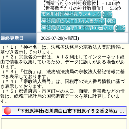
【面積当たりの神社数順位】＝1,018位
【世帯数当たりの神社数順位】＝536位
市区町村別神社数ランキング
別窓
神社数順位(人口10万人当たり)
別窓
神社数順位(面積100平方Km当たり)
別窓
最終更新日
2026-07-28(火曜日)
（＊１）「神社名」は、法務省法務局の宗教法人登記情報に
基づき表示しております。
（＊２）宗派名の一部は、ＡＩを利用してインターネット経
由で情報を収集しているため、データに誤りがある場合があ
ります。
（＊３）「住所」は、法務省法務局の宗教法人登記情報に基
づき表示しております。
（＊４）「宗教法人番号」は、国税庁の法人番号情報に基づ
き表示しております。
（＊５）都道府県・市区町村の人口、面積、世帯数などの情
報は、総務庁統計局の国勢調査データを基に計算していま
す。
『下田原神社(石川県白山市下田原イ５２番２地)』の