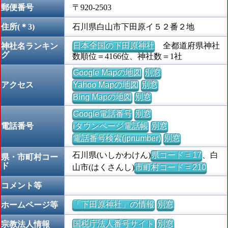
郵便番号
〒920-2503
住所(＊3)
石川県白山市下田原イ５２番２地
日本全国の下田原神社
全都道府県神社
神社名ランキン
グ
数順位＝4166位、神社数＝1社
Google Mapの地図
別窓
アクセス
Yahoo Mapの地図
別窓
Bing Mapの地図
別窓
Google電話番号
別窓
電話番号
iタウンページ電話帳
別窓
電話番号検索(jpnumber)
別窓
石川県(いしかわけん)
県コード = 17
、白
県・市町村コー
ド
山市(はくさんし)
市町村コード = 210
コメント等
「下田原神社」の情報
別窓
ホームページ等
国税庁法人番号サイト
別窓
宗教法人情報