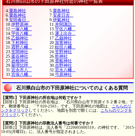
石川県白山市の下田原神社付近の神社一覧表
4.
粟島神社
5.
粟島神社
6.
粟島神社
7.
安産日吉...
8.
安田春日...
9.
伊氣神社
10.
伊野原神...
11.
井関諏訪...
12.
一塚八幡...
13.
宇佐八幡...
14.
宇佐八幡...
15.
運上出合...
16.
乙劔神社
17.
乙劔神社
18.
下村神社
20.
加寳神社
21.
霞野八幡...
22.
蚊田八幡...
23.
笠間神社
24.
笠野神社
25.
釜谷神社
26.
乾神社
27.
岩根神社
28.
貴船神社
29.
菊理比咩...
30.
吉野神社
31.
宮永市八...
32.
宮永八幡...
33.
宮保八幡...
34.
弓原神社
石川県白山市の下田原神社についてのよくある質問
【質問1】下田原神社の所在地は何処ですか？
【回答1】下田原神社の所在地は、「石川県白山市下田原イ５２番２地」で
す。郵便番号は、「〒920-2503」です。下田原神社の地図は、
こちらのリ
ンクをクリック
してください。 地図を別窓で開くには、
こちらのリンクを
クリック
してください。
【質問2】下田原神社の宗教法人番号は何番ですか？
【回答2】下田原神社は、法人番号「2220005000319」の神社です。「2015-
10-05(月曜日)」に、法人番号が指定されました。