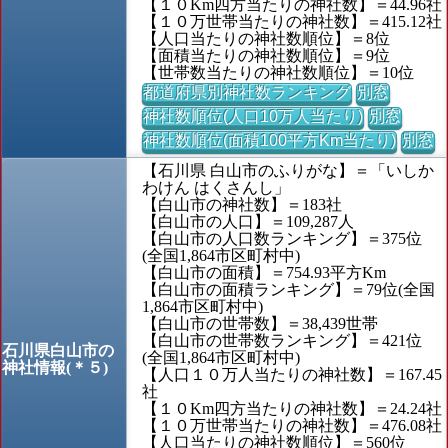
【１０Km四方当たりの神社数】＝44.96社
【１０万世帯当たりの神社数】＝415.12社
【人口当たりの神社数順位】＝8位
【面積当たりの神社数順位】＝9位
【世帯数当たりの神社数順位】＝10位
都道府県別神社数ランキング
別窓
神社数順位(人口10万人当たり)
別窓
神社数順位(面積100平方Km当たり)
別窓
【石川県 白山市のふりがな】＝「いしか
わけん はくさんし」
【白山市の神社数】＝183社
【白山市の人口】＝109,287人
【白山市の人口数ランキング】＝375位
(全国1,864市区町村中)
【白山市の面積】＝754.93平方Km
【白山市の面積ランキング】＝79位(全国
1,864市区町村中)
【白山市の世帯数】＝38,439世帯
【白山市の世帯数ランキング】＝421位
石川県白山市の
(全国1,864市区町村中)
神社情報(＊５)
【人口１０万人当たりの神社数】＝167.45
社
【１０Km四方当たりの神社数】＝24.24社
【１０万世帯当たりの神社数】＝476.08社
【人口当たりの神社数順位】＝560位