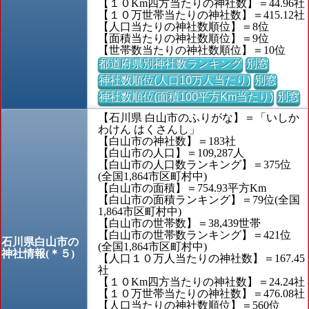
【１０Km四方当たりの神社数】＝44.96社
【１０万世帯当たりの神社数】＝415.12社
【人口当たりの神社数順位】＝8位
【面積当たりの神社数順位】＝9位
【世帯数当たりの神社数順位】＝10位
都道府県別神社数ランキング
別窓
神社数順位(人口10万人当たり)
別窓
神社数順位(面積100平方Km当たり)
別窓
【石川県 白山市のふりがな】＝「いしか
わけん はくさんし」
【白山市の神社数】＝183社
【白山市の人口】＝109,287人
【白山市の人口数ランキング】＝375位
(全国1,864市区町村中)
【白山市の面積】＝754.93平方Km
【白山市の面積ランキング】＝79位(全国
1,864市区町村中)
【白山市の世帯数】＝38,439世帯
【白山市の世帯数ランキング】＝421位
石川県白山市の
(全国1,864市区町村中)
神社情報(＊５)
【人口１０万人当たりの神社数】＝167.45
社
【１０Km四方当たりの神社数】＝24.24社
【１０万世帯当たりの神社数】＝476.08社
【人口当たりの神社数順位】＝560位