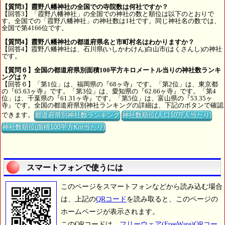
【質問3】霞野八幡神社の全国での寺院数は何社ですか？
【回答3】「霞野八幡神社」の全国での神社の数と順位は以下のとおりで
す。全国での「霞野八幡神社」の神社数は1社です。同じ神社名の数では、
全国で第4166位です。
【質問4】霞野八幡神社の都道府県名と市町村名はわかりますか？
【回答4】霞野八幡神社は、石川県(いしかわけん)白山市(はくさんし)の神社
です。
【質問６】全国の都道府県別面積100平方キロメートル当りの神社数ランキ
ングは？
【回答６】「第1位」は、福岡県の『68ヶ寺』です。「第2位」は、東京都
の『65.63ヶ寺』です。「第3位」は、愛知県の『62.66ヶ寺』です。「第4
位」は、千葉県の『61.31ヶ寺』です。「第5位」は、富山県の『53.35ヶ
寺』です。全国の都道府県別神社ランキングの詳細は、下記のボタンで確認
できます。
都道府県別神社数ランキング
神社数順位(人口10万人当たり)
神社数順位(面積100平方Km当たり)
スマートフォンで使うには
このページをスマートフォンなどから読み込む場合
は、上記の
QRコード
を読み取ると、このページの
ホームページが表示されます。
このQRコードは、
フリーウェア(FreeWare)QRコー