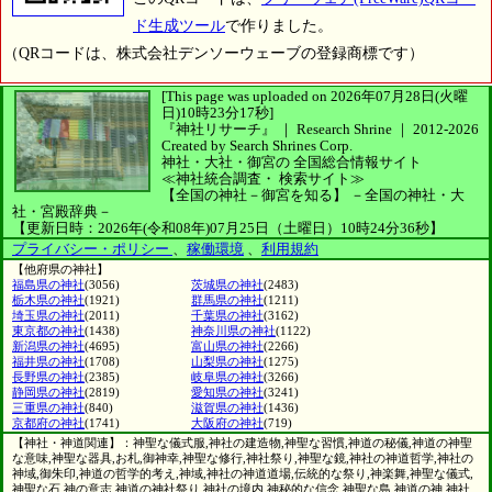
ド生成ツール
で作りました。
（QRコードは、株式会社デンソーウェーブの登録商標です）
[This page was uploaded on 2026年07月28日(火曜
日)10時23分17秒]
『神社リサーチ』 ｜ Research Shrine
｜
2012-2026
Created by
Search Shrines Corp.
神社・大社・御宮の
全国総合情報サイト
≪神社統合調査・
検索サイト≫
【全国の神社－御宮を知る】
－全国の神社・大
社・宮殿辞典－
【更新日時：2026年(令和08年)07月25日（土曜日）10時24分36秒】
プライバシー・ポリシー
、
稼働環境
、
利用規約
【他府県の神社】
福島県の神社
(3056)
茨城県の神社
(2483)
栃木県の神社
(1921)
群馬県の神社
(1211)
埼玉県の神社
(2011)
千葉県の神社
(3162)
東京都の神社
(1438)
神奈川県の神社
(1122)
新潟県の神社
(4695)
富山県の神社
(2266)
福井県の神社
(1708)
山梨県の神社
(1275)
長野県の神社
(2385)
岐阜県の神社
(3266)
静岡県の神社
(2819)
愛知県の神社
(3241)
三重県の神社
(840)
滋賀県の神社
(1436)
京都府の神社
(1741)
大阪府の神社
(719)
【神社・神道関連】：神聖な儀式服,神社の建造物,神聖な習慣,神道の秘儀,神道の神聖
な意味,神聖な器具,お札,御神幸,神聖な修行,神社祭り,神聖な鏡,神社の神道哲学,神社の
神域,御朱印,神道の哲学的考え,神域,神社の神道道場,伝統的な祭り,神楽舞,神聖な儀式,
神聖な石,神の意志,神道の神社祭り,神社の境内,神秘的な信念,神聖な島,神道の神,神社