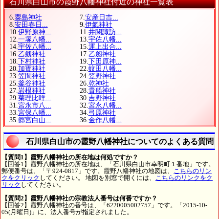
石川県白山市の霞野八幡神社付近の神社一覧表
6.
粟島神社
7.
安産日吉...
8.
安田春日...
9.
伊氣神社
10.
伊野原神...
11.
井関諏訪...
12.
一塚八幡...
13.
宇佐八幡...
14.
宇佐八幡...
15.
運上出合...
16.
乙劔神社
17.
乙劔神社
18.
下村神社
19.
下田原神...
20.
加寳神社
22.
蚊田八幡...
23.
笠間神社
24.
笠野神社
25.
釜谷神社
26.
乾神社
27.
岩根神社
28.
貴船神社
29.
菊理比咩...
30.
吉野神社
31.
宮永市八...
32.
宮永八幡...
33.
宮保八幡...
34.
弓原神社
35.
郷宮白山...
36.
金作八幡...
石川県白山市の霞野八幡神社についてのよくある質問
【質問1】霞野八幡神社の所在地は何処ですか？
【回答1】霞野八幡神社の所在地は、「石川県白山市幸明町１番地」です。
郵便番号は、「〒924-0817」です。霞野八幡神社の地図は、
こちらのリン
クをクリック
してください。 地図を別窓で開くには、
こちらのリンクをク
リック
してください。
【質問2】霞野八幡神社の宗教法人番号は何番ですか？
【回答2】霞野八幡神社の番号は、「6220005002757」です。「2015-10-
05(月曜日)」に、法人番号が指定されました。