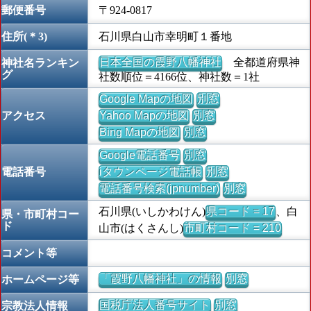
郵便番号
〒924-0817
住所(＊3)
石川県白山市幸明町１番地
日本全国の霞野八幡神社
全都道府県神
神社名ランキン
グ
社数順位＝4166位、神社数＝1社
Google Mapの地図
別窓
アクセス
Yahoo Mapの地図
別窓
Bing Mapの地図
別窓
Google電話番号
別窓
電話番号
iタウンページ電話帳
別窓
電話番号検索(jpnumber)
別窓
石川県(いしかわけん)
県コード = 17
、白
県・市町村コー
ド
山市(はくさんし)
市町村コード = 210
コメント等
「霞野八幡神社」の情報
別窓
ホームページ等
国税庁法人番号サイト
別窓
宗教法人情報