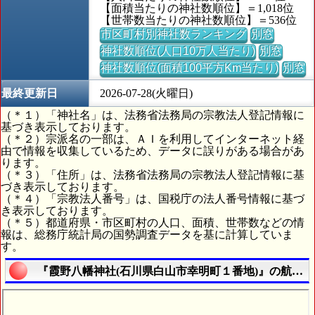
【面積当たりの神社数順位】＝1,018位
【世帯数当たりの神社数順位】＝536位
市区町村別神社数ランキング
別窓
神社数順位(人口10万人当たり)
別窓
神社数順位(面積100平方Km当たり)
別窓
最終更新日
2026-07-28(火曜日)
（＊１）「神社名」は、法務省法務局の宗教法人登記情報に
基づき表示しております。
（＊２）宗派名の一部は、ＡＩを利用してインターネット経
由で情報を収集しているため、データに誤りがある場合があ
ります。
（＊３）「住所」は、法務省法務局の宗教法人登記情報に基
づき表示しております。
（＊４）「宗教法人番号」は、国税庁の法人番号情報に基づ
き表示しております。
（＊５）都道府県・市区町村の人口、面積、世帯数などの情
報は、総務庁統計局の国勢調査データを基に計算していま
す。
『霞野八幡神社(石川県白山市幸明町１番地)』の航空写