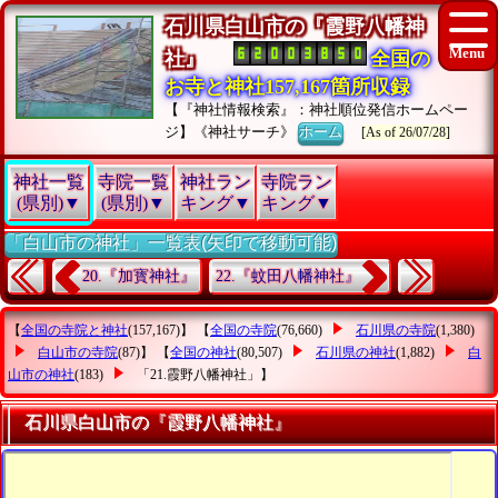
石川県白山市の『霞野八幡神
社』
全国の
お寺と神社157,167箇所収録
【『神社情報検索』：神社順位発信ホームペー
ジ】《神社サーチ》
ホーム
[As of 26/07/28]
神社一覧
寺院一覧
神社ラン
寺院ラン
(県別)▼
(県別)▼
キング▼
キング▼
「白山市の神社」一覧表(矢印で移動可能)
20.『加寳神社』
22.『蚊田八幡神社』
【
全国の寺院と神社
(157,167)】 【
全国の寺院
(76,660)
石川県の寺院
(1,380)
白山市の寺院
(87)】 【
全国の神社
(80,507)
石川県の神社
(1,882)
白
山市の神社
(183)
「21.霞野八幡神社」
】
石川県白山市の『霞野八幡神社』