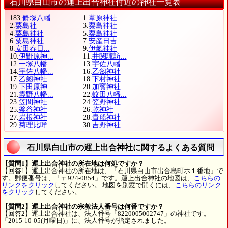
石川県白山市の運上出合神社付近の神社一覧表
183.
脩塚八幡...
1.
葦原神社
2.
粟島社
3.
粟島神社
4.
粟島神社
5.
粟島神社
6.
粟島神社
7.
安産日吉...
8.
安田春日...
9.
伊氣神社
10.
伊野原神...
11.
井関諏訪...
12.
一塚八幡...
13.
宇佐八幡...
14.
宇佐八幡...
16.
乙劔神社
17.
乙劔神社
18.
下村神社
19.
下田原神...
20.
加寳神社
21.
霞野八幡...
22.
蚊田八幡...
23.
笠間神社
24.
笠野神社
25.
釜谷神社
26.
乾神社
27.
岩根神社
28.
貴船神社
29.
菊理比咩...
30.
吉野神社
石川県白山市の運上出合神社に関するよくある質問
【質問1】運上出合神社の所在地は何処ですか？
【回答1】運上出合神社の所在地は、「石川県白山市出合島町ホ１番地」で
す。郵便番号は、「〒924-0854」です。運上出合神社の地図は、
こちらの
リンクをクリック
してください。 地図を別窓で開くには、
こちらのリンク
をクリック
してください。
【質問2】運上出合神社の宗教法人番号は何番ですか？
【回答2】運上出合神社は、法人番号「8220005002747」の神社です。
「2015-10-05(月曜日)」に、法人番号が指定されました。