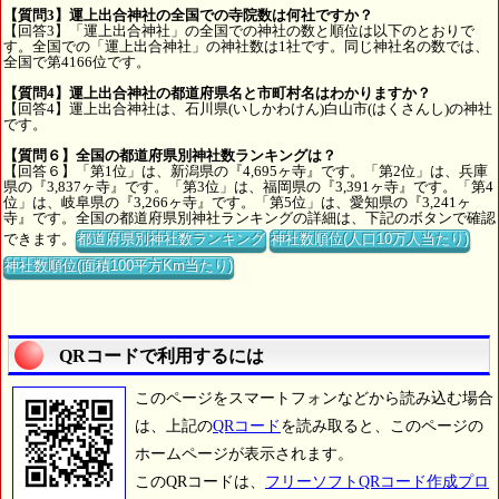
【質問3】運上出合神社の全国での寺院数は何社ですか？
【回答3】「運上出合神社」の全国での神社の数と順位は以下のとおりで
す。全国での「運上出合神社」の神社数は1社です。同じ神社名の数では、
全国で第4166位です。
【質問4】運上出合神社の都道府県名と市町村名はわかりますか？
【回答4】運上出合神社は、石川県(いしかわけん)白山市(はくさんし)の神社
です。
【質問６】全国の都道府県別神社数ランキングは？
【回答６】「第1位」は、新潟県の『4,695ヶ寺』です。「第2位」は、兵庫
県の『3,837ヶ寺』です。「第3位」は、福岡県の『3,391ヶ寺』です。「第4
位」は、岐阜県の『3,266ヶ寺』です。「第5位」は、愛知県の『3,241ヶ
寺』です。全国の都道府県別神社ランキングの詳細は、下記のボタンで確認
できます。
都道府県別神社数ランキング
神社数順位(人口10万人当たり)
神社数順位(面積100平方Km当たり)
QRコードで利用するには
このページをスマートフォンなどから読み込む場合
は、上記の
QRコード
を読み取ると、このページの
ホームページが表示されます。
このQRコードは、
フリーソフトQRコード作成プロ