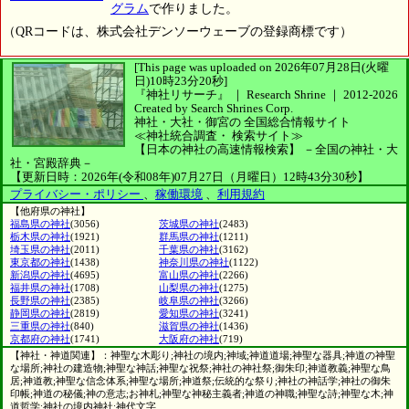
グラム
で作りました。
（QRコードは、株式会社デンソーウェーブの登録商標です）
[This page was uploaded on 2026年07月28日(火曜
日)10時23分20秒]
『神社リサーチ』 ｜ Research Shrine
｜
2012-2026
Created by
Search Shrines Corp.
神社・大社・御宮の
全国総合情報サイト
≪神社統合調査・
検索サイト≫
【日本の神社の高速情報検索】
－全国の神社・大
社・宮殿辞典－
【更新日時：2026年(令和08年)07月27日（月曜日）12時43分30秒】
プライバシー・ポリシー
、
稼働環境
、
利用規約
【他府県の神社】
福島県の神社
(3056)
茨城県の神社
(2483)
栃木県の神社
(1921)
群馬県の神社
(1211)
埼玉県の神社
(2011)
千葉県の神社
(3162)
東京都の神社
(1438)
神奈川県の神社
(1122)
新潟県の神社
(4695)
富山県の神社
(2266)
福井県の神社
(1708)
山梨県の神社
(1275)
長野県の神社
(2385)
岐阜県の神社
(3266)
静岡県の神社
(2819)
愛知県の神社
(3241)
三重県の神社
(840)
滋賀県の神社
(1436)
京都府の神社
(1741)
大阪府の神社
(719)
【神社・神道関連】：神聖な木彫り;神社の境内;神域;神道道場;神聖な器具;神道の神聖
な場所;神社の建造物;神聖な神話;神聖な祝祭;神社の神社祭;御朱印;神道教義;神聖な鳥
居;神道教;神聖な信念体系;神聖な場所;神道祭;伝統的な祭り;神社の神話学;神社の御朱
印帳;神道の秘儀;神の意志;お神札;神聖な神秘主義者;神道の神職;神聖な詩;神聖な木;神
道哲学;神社の境内神社;神代文字