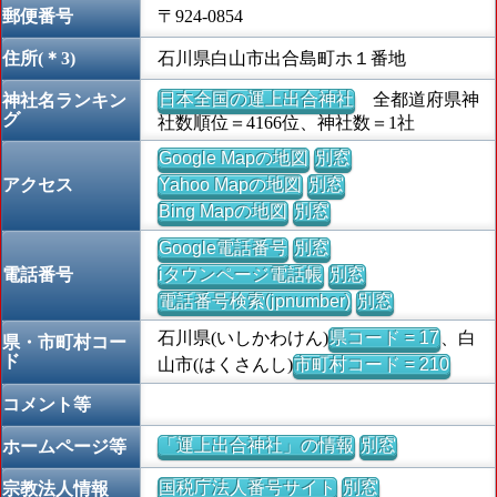
郵便番号
〒924-0854
住所(＊3)
石川県白山市出合島町ホ１番地
日本全国の運上出合神社
全都道府県神
神社名ランキン
グ
社数順位＝4166位、神社数＝1社
Google Mapの地図
別窓
アクセス
Yahoo Mapの地図
別窓
Bing Mapの地図
別窓
Google電話番号
別窓
電話番号
iタウンページ電話帳
別窓
電話番号検索(jpnumber)
別窓
石川県(いしかわけん)
県コード = 17
、白
県・市町村コー
ド
山市(はくさんし)
市町村コード = 210
コメント等
「運上出合神社」の情報
別窓
ホームページ等
国税庁法人番号サイト
別窓
宗教法人情報