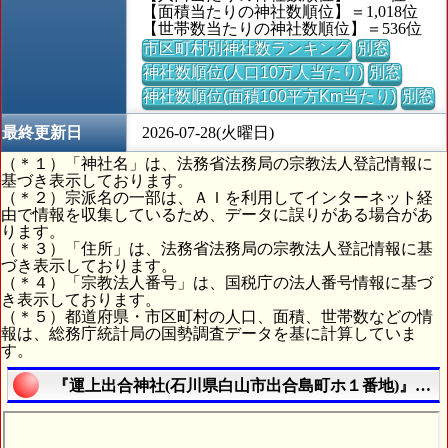
【面積当たりの神社数順位】＝1,018位
【世帯数当たりの神社数順位】＝536位
市区町村別神社数ランキング
別窓
神社数順位(人口10万人当たり)
別窓
神社数順位(面積100平方Km当たり)
別窓
最終更新日
2026-07-28(火曜日)
（＊１）「神社名」は、法務省法務局の宗教法人登記情報に
基づき表示しております。
（＊２）宗派名の一部は、ＡＩを利用してインターネット経
由で情報を収集しているため、データに誤りがある場合があ
ります。
（＊３）「住所」は、法務省法務局の宗教法人登記情報に基
づき表示しております。
（＊４）「宗教法人番号」は、国税庁の法人番号情報に基づ
き表示しております。
（＊５）都道府県・市区町村の人口、面積、世帯数などの情
報は、総務庁統計局の国勢調査データを基に計算していま
す。
『運上出合神社(石川県白山市出合島町ホ１番地)』の