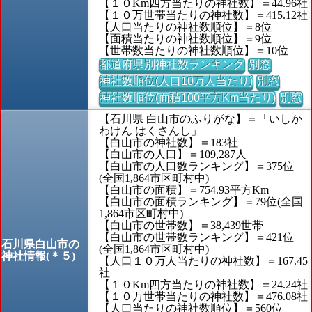
【１０Km四方当たりの神社数】＝44.96社
【１０万世帯当たりの神社数】＝415.12社
【人口当たりの神社数順位】＝8位
【面積当たりの神社数順位】＝9位
【世帯数当たりの神社数順位】＝10位
都道府県別神社数ランキング
別窓
神社数順位(人口10万人当たり)
別窓
神社数順位(面積100平方Km当たり)
別窓
【石川県 白山市のふりがな】＝「いしか
わけん はくさんし」
【白山市の神社数】＝183社
【白山市の人口】＝109,287人
【白山市の人口数ランキング】＝375位
(全国1,864市区町村中)
【白山市の面積】＝754.93平方Km
【白山市の面積ランキング】＝79位(全国
1,864市区町村中)
【白山市の世帯数】＝38,439世帯
【白山市の世帯数ランキング】＝421位
石川県白山市の
(全国1,864市区町村中)
神社情報(＊５)
【人口１０万人当たりの神社数】＝167.45
社
【１０Km四方当たりの神社数】＝24.24社
【１０万世帯当たりの神社数】＝476.08社
【人口当たりの神社数順位】＝560位