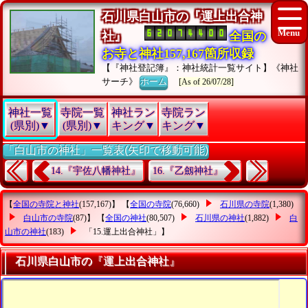
石川県白山市の『運上出合神
社』
全国の
お寺と神社157,167箇所収録
【『神社登記簿』：神社統計一覧サイト】《神社
サーチ》
ホーム
[As of 26/07/28]
神社一覧
寺院一覧
神社ラン
寺院ラン
(県別)▼
(県別)▼
キング▼
キング▼
「白山市の神社」一覧表(矢印で移動可能)
14.『宇佐八幡神社』
16.『乙劔神社』
【
全国の寺院と神社
(157,167)】 【
全国の寺院
(76,660)
石川県の寺院
(1,380)
白山市の寺院
(87)】 【
全国の神社
(80,507)
石川県の神社
(1,882)
白
山市の神社
(183)
「15.運上出合神社」
】
石川県白山市の『運上出合神社』