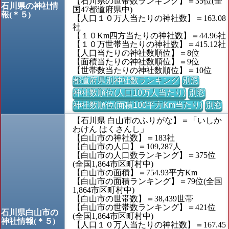
【石川県の世帯数ランキング】＝35位(全
石川県の神社情
国47都道府県中)
報(＊５)
【人口１０万人当たりの神社数】＝163.08
社
【１０Km四方当たりの神社数】＝44.96社
【１０万世帯当たりの神社数】＝415.12社
【人口当たりの神社数順位】＝8位
【面積当たりの神社数順位】＝9位
【世帯数当たりの神社数順位】＝10位
都道府県別神社数ランキング
別窓
神社数順位(人口10万人当たり)
別窓
神社数順位(面積100平方Km当たり)
別窓
【石川県 白山市のふりがな】＝「いしか
わけん はくさんし」
【白山市の神社数】＝183社
【白山市の人口】＝109,287人
【白山市の人口数ランキング】＝375位
(全国1,864市区町村中)
【白山市の面積】＝754.93平方Km
【白山市の面積ランキング】＝79位(全国
1,864市区町村中)
【白山市の世帯数】＝38,439世帯
【白山市の世帯数ランキング】＝421位
石川県白山市の
(全国1,864市区町村中)
神社情報(＊５)
【人口１０万人当たりの神社数】＝167.45