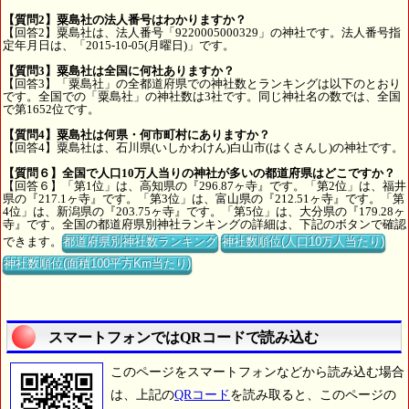
【質問2】粟島社の法人番号はわかりますか？
【回答2】粟島社は、法人番号「9220005000329」の神社です。法人番号指
定年月日は、「2015-10-05(月曜日)」です。
【質問3】粟島社は全国に何社ありますか？
【回答3】「粟島社」の全都道府県での神社数とランキングは以下のとおり
です。全国での「粟島社」の神社数は3社です。同じ神社名の数では、全国
で第1652位です。
【質問4】粟島社は何県・何市町村にありますか？
【回答4】粟島社は、石川県(いしかわけん)白山市(はくさんし)の神社です。
【質問６】全国で人口10万人当りの神社が多いの都道府県はどこですか？
【回答６】「第1位」は、高知県の『296.87ヶ寺』です。「第2位」は、福井
県の『217.1ヶ寺』です。「第3位」は、富山県の『212.51ヶ寺』です。「第
4位」は、新潟県の『203.75ヶ寺』です。「第5位」は、大分県の『179.28ヶ
寺』です。全国の都道府県別神社ランキングの詳細は、下記のボタンで確認
できます。
都道府県別神社数ランキング
神社数順位(人口10万人当たり)
神社数順位(面積100平方Km当たり)
スマートフォンではQRコードで読み込む
このページをスマートフォンなどから読み込む場合
は、上記の
QRコード
を読み取ると、このページの