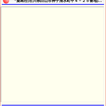
『粟島社(石川県白山市神子清水町甲４－２５番地)』