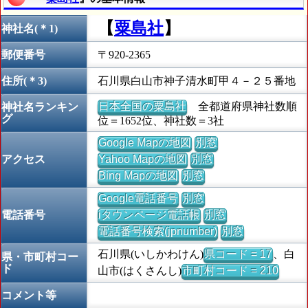
【
粟島社
】
神社名(＊1)
郵便番号
〒920-2365
住所(＊3)
石川県白山市神子清水町甲４－２５番地
日本全国の粟島社
全都道府県神社数順
神社名ランキン
グ
位＝1652位、神社数＝3社
Google Mapの地図
別窓
アクセス
Yahoo Mapの地図
別窓
Bing Mapの地図
別窓
Google電話番号
別窓
電話番号
iタウンページ電話帳
別窓
電話番号検索(jpnumber)
別窓
石川県(いしかわけん)
県コード = 17
、白
県・市町村コー
ド
山市(はくさんし)
市町村コード = 210
コメント等