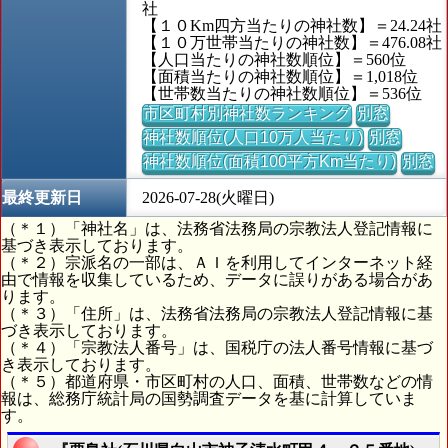
社
【１０Km四方当たりの神社数】＝24.24社
【１０万世帯当たりの神社数】＝476.08社
【人口当たりの神社数順位】＝560位
【面積当たりの神社数順位】＝1,018位
【世帯数当たりの神社数順位】＝536位
市区町村別神社数ランキング
別窓
神社数順位(人口10万人当たり)
別窓
神社数順位(面積100平方Km当たり)
別窓
最終更新日
2026-07-28(火曜日)
（＊１）「神社名」は、法務省法務局の宗教法人登記情報に
基づき表示しております。
（＊２）宗派名の一部は、ＡＩを利用してインターネット経
由で情報を収集しているため、データに誤りがある場合があ
ります。
（＊３）「住所」は、法務省法務局の宗教法人登記情報に基
づき表示しております。
（＊４）「宗教法人番号」は、国税庁の法人番号情報に基づ
き表示しております。
（＊５）都道府県・市区町村の人口、面積、世帯数などの情
報は、総務庁統計局の国勢調査データを基に計算していま
す。