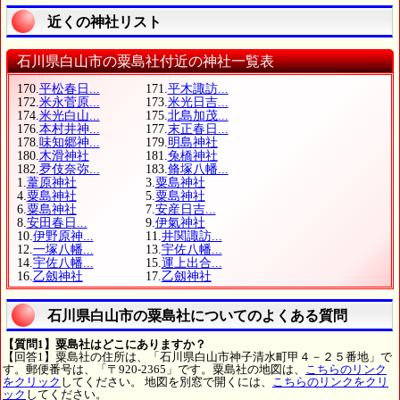
近くの神社リスト
石川県白山市の粟島社付近の神社一覧表
170.
平松春日...
171.
平木諏訪...
172.
米永菅原...
173.
米光日吉...
174.
米光白山...
175.
北島加茂...
176.
本村井神...
177.
末正春日...
178.
味知郷神...
179.
明島神社
180.
木滑神社
181.
兔橋神社
182.
夛伎奈弥...
183.
脩塚八幡...
1.
葦原神社
3.
粟島神社
4.
粟島神社
5.
粟島神社
6.
粟島神社
7.
安産日吉...
8.
安田春日...
9.
伊氣神社
10.
伊野原神...
11.
井関諏訪...
12.
一塚八幡...
13.
宇佐八幡...
14.
宇佐八幡...
15.
運上出合...
16.
乙劔神社
17.
乙劔神社
石川県白山市の粟島社についてのよくある質問
【質問1】粟島社はどこにありますか？
【回答1】粟島社の住所は、「石川県白山市神子清水町甲４－２５番地」で
す。郵便番号は、「〒920-2365」です。粟島社の地図は、
こちらのリンク
をクリック
してください。 地図を別窓で開くには、
こちらのリンクをクリ
ック
してください。