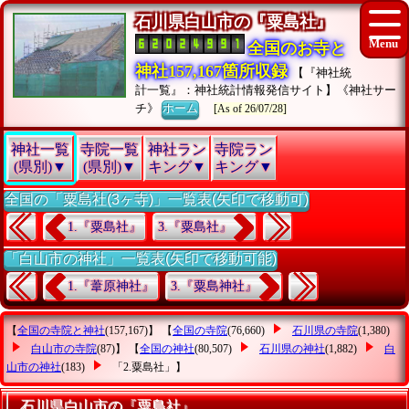
石川県白山市の『粟島社』
全国のお寺と
神社157,167箇所収録
【『神社統
計一覧』：神社統計情報発信サイト】《神社サー
チ》
ホーム
[As of 26/07/28]
神社一覧
寺院一覧
神社ラン
寺院ラン
(県別)▼
(県別)▼
キング▼
キング▼
全国の「粟島社(3ヶ寺)」一覧表(矢印で移動可)
1.『粟島社』
3.『粟島社』
「白山市の神社」一覧表(矢印で移動可能)
1.『葦原神社』
3.『粟島神社』
【
全国の寺院と神社
(157,167)】 【
全国の寺院
(76,660)
石川県の寺院
(1,380)
白山市の寺院
(87)】 【
全国の神社
(80,507)
石川県の神社
(1,882)
白
山市の神社
(183)
「2.粟島社」
】
石川県白山市の『粟島社』