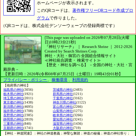
ホームページが表示されます。
このQRコードは、
著作権フリーQRコード作成プロ
グラム
で作りました。
（QRコードは、株式会社デンソーウェーブの登録商標です）
[This page was uploaded on 2026年07月28日(火曜
日)10時23分21秒]
『神社リサーチ』 ｜ Research Shrine
｜
2012-2026
Created by
Search Shrines Corp.
神社・大社・御宮の
全国総合情報サイト
≪神社統合調査・
検索サイト≫
【歴史・神社を調べる】
－全国の神社・大社・宮
殿辞典－
【更新日時：2026年(令和08年)07月25日（土曜日）19時43分01秒】
プライバシー・ポリシー
、
稼働環境
、
利用規約
【他府県の神社】
福島県の神社
(3056)
茨城県の神社
(2483)
栃木県の神社
(1921)
群馬県の神社
(1211)
埼玉県の神社
(2011)
千葉県の神社
(3162)
東京都の神社
(1438)
神奈川県の神社
(1122)
新潟県の神社
(4695)
富山県の神社
(2266)
福井県の神社
(1708)
山梨県の神社
(1275)
長野県の神社
(2385)
岐阜県の神社
(3266)
静岡県の神社
(2819)
愛知県の神社
(3241)
三重県の神社
(840)
滋賀県の神社
(1436)
京都府の神社
(1741)
大阪府の神社
(719)
【神社・神道関連】：神社の神道教義；神聖な舞踏；神道の秘儀；神道の神社祭り；