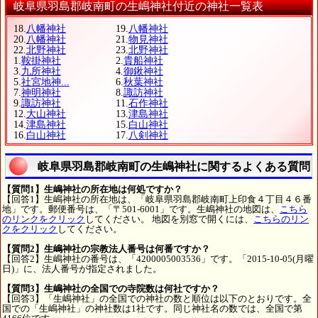
岐阜県羽島郡岐南町の生嶋神社付近の神社一覧表
18.
八幡神社
19.
八幡神社
20.
八幡神社
21.
物見神社
22.
北野神社
23.
北野神社
1.
鞍掛神社
2.
貴船神社
3.
九所神社
4.
御鍬神社
5.
社宮地神...
6.
秋葉神社
7.
神明神社
8.
諏訪神社
9.
諏訪神社
11.
石作神社
12.
大山神社
13.
津島神社
14.
津島神社
15.
白山神社
16.
白山神社
17.
八剣神社
岐阜県羽島郡岐南町の生嶋神社に関するよくある質問
【質問1】生嶋神社の所在地は何処ですか？
【回答1】生嶋神社の所在地は、「岐阜県羽島郡岐南町上印食４丁目４６番
地」です。郵便番号は、「〒501-6001」です。生嶋神社の地図は、
こちら
のリンクをクリック
してください。 地図を別窓で開くには、
こちらのリン
クをクリック
してください。
【質問2】生嶋神社の宗教法人番号は何番ですか？
【回答2】生嶋神社の番号は、「4200005003536」です。「2015-10-05(月曜
日)」に、法人番号が指定されました。
【質問3】生嶋神社の全国での寺院数は何社ですか？
【回答3】「生嶋神社」の全国での神社の数と順位は以下のとおりです。全
国での「生嶋神社」の神社数は1社です。同じ神社名の数では、全国で第