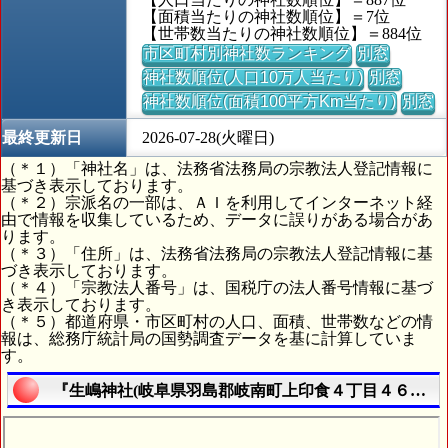
【面積当たりの神社数順位】＝7位
【世帯数当たりの神社数順位】＝884位
市区町村別神社数ランキング
別窓
神社数順位(人口10万人当たり)
別窓
神社数順位(面積100平方Km当たり)
別窓
最終更新日
2026-07-28(火曜日)
（＊１）「神社名」は、法務省法務局の宗教法人登記情報に
基づき表示しております。
（＊２）宗派名の一部は、ＡＩを利用してインターネット経
由で情報を収集しているため、データに誤りがある場合があ
ります。
（＊３）「住所」は、法務省法務局の宗教法人登記情報に基
づき表示しております。
（＊４）「宗教法人番号」は、国税庁の法人番号情報に基づ
き表示しております。
（＊５）都道府県・市区町村の人口、面積、世帯数などの情
報は、総務庁統計局の国勢調査データを基に計算していま
す。
『生嶋神社(岐阜県羽島郡岐南町上印食４丁目４６番地