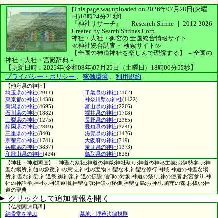
[This page was uploaded on 2026年07月28日(火曜
日)10時24分21秒]
『神社リサーチ』 ｜ Research Shrine
｜
2012-2026
Created by
Search Shrines Corp.
神社・大社・御宮の
全国総合情報サイト
≪神社統合調査・
検索サイト≫
【全国の神道神社を楽しんで理解する】
－全国の
神社・大社・宮殿辞典－
【更新日時：2026年(令和08年)07月25日（土曜日）18時00分55秒】
プライバシー・ポリシー
、
稼働環境
、
利用規約
【他府県の神社】
埼玉県の神社
(2011)
千葉県の神社
(3162)
東京都の神社
(1438)
神奈川県の神社
(1122)
新潟県の神社
(4695)
富山県の神社
(2266)
石川県の神社
(1882)
福井県の神社
(1708)
山梨県の神社
(1275)
長野県の神社
(2385)
静岡県の神社
(2819)
愛知県の神社
(3241)
三重県の神社
(840)
滋賀県の神社
(1436)
京都府の神社
(1741)
大阪府の神社
(719)
兵庫県の神社
(3837)
奈良県の神社
(1373)
和歌山県の神社
(434)
鳥取県の神社
(825)
【神社・神道関連】：神聖な祭祀;神道の神職;神社祭り;神道の神秘主義;お伊勢参り;神
聖な場所;神道の象徴;神の意志;神社の宝物;神聖な木;神聖な修行;神域;神道の神聖な場
所;神聖な神話;神道祭;御神楽;神道の伝説;信仰の対象;神道の祭り;神の使者;お宮参り;神
社の神話学;神社の神道道場;神聖な詩;神道の秘儀;神聖な島;お神札;鎮守の森;お祓い;神
道の聖典
クリックして追加情報を開く
【仏教関連用語】
納骨堂を学ぶ
墓地・埋葬法律規則