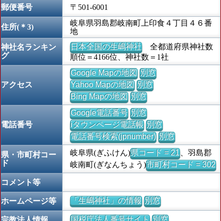
郵便番号
〒501-6001
岐阜県羽島郡岐南町上印食４丁目４６番
住所(＊3)
地
日本全国の生嶋神社
全都道府県神社数
神社名ランキン
グ
順位＝4166位、神社数＝1社
Google Mapの地図
別窓
アクセス
Yahoo Mapの地図
別窓
Bing Mapの地図
別窓
Google電話番号
別窓
電話番号
iタウンページ電話帳
別窓
電話番号検索(jpnumber)
別窓
岐阜県(ぎふけん)
県コード = 21
、羽島郡
県・市町村コー
ド
岐南町(ぎなんちょう)
市町村コード = 302
コメント等
「生嶋神社」の情報
別窓
ホームページ等
国税庁法人番号サイト
別窓
宗教法人情報