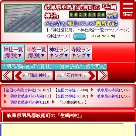
岐阜県羽島郡岐南町の『生嶋
神社』
全国
のお寺と神社157,167箇所収録
【『神社登記簿』：神社統計一覧ホームページ】
《神社サーチ》
ホーム
[As of 26/07/28]
神社一覧
寺院一覧
神社ラン
寺院ラン
(県別)▼
(県別)▼
キング▼
キング▼
「羽島郡岐南町の神社」一覧表(矢印で移動可能)
9.『諏訪神社』
11.『石作神社』
【
全国の寺院と神社
(157,167)】 【
全国の寺院
(76,660)
岐阜県の寺院
(2,302)
羽島郡岐南町の寺院
(11)】 【
全国の神社
(80,507)
岐阜県の神社
(3,266)
羽島郡岐南町の神社
(23)
「10.生嶋神社」
】
岐阜県羽島郡岐南町の『生嶋神社』