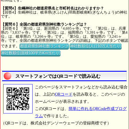
4166位です。
【質問4】生嶋神社の都道府県名と市町村名はわかりますか？
【回答4】生嶋神社は、岐阜県(ぎふけん)羽島郡岐南町(ぎなんちょう)の神社
です。
【質問６】全国の都道府県別神社数ランキングは？
【回答６】「第1位」は、新潟県の『4,695ヶ寺』です。「第2位」は、兵庫
県の『3,837ヶ寺』です。「第3位」は、福岡県の『3,391ヶ寺』です。「第4
位」は、岐阜県の『3,266ヶ寺』です。「第5位」は、愛知県の『3,241ヶ
寺』です。全国の都道府県別神社ランキングの詳細は、下記のボタンで確認
できます。
都道府県別神社数ランキング
神社数順位(人口10万人当たり)
神社数順位(面積100平方Km当たり)
スマートフォンではQRコードで読み込む
このページをスマートフォンなどから読み込む場合
は、上記の
QRコード
を読み取ると、このページの
ホームページが表示されます。
このQRコードは、
簡単に作れるQRCode作成プログ
ラム
で作りました。
（QRコードは、株式会社デンソーウェーブの登録商標です）