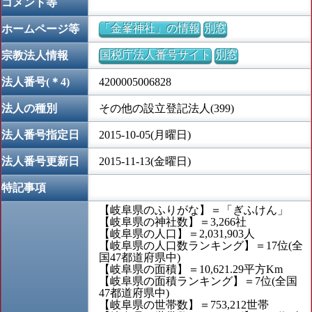
コメント等
「金峯神社」の情報
別窓
ホームページ等
国税庁法人番号サイト
別窓
宗教法人情報
法人番号(＊4)
4200005006828
法人の種別
その他の設立登記法人(399)
法人番号指定日
2015-10-05(月曜日)
法人番号更新日
2015-11-13(金曜日)
特記事項
【岐阜県のふりがな】＝「ぎふけん」
【岐阜県の神社数】＝3,266社
【岐阜県の人口】＝2,031,903人
【岐阜県の人口数ランキング】＝17位(全
国47都道府県中)
【岐阜県の面積】＝10,621.29平方Km
【岐阜県の面積ランキング】＝7位(全国
47都道府県中)
【岐阜県の世帯数】＝753,212世帯