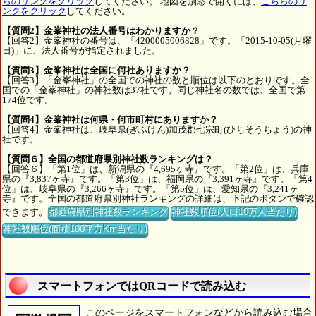
らのリンクをクリック
してください。 地図を別窓で開くには、
こちらのリ
ンクをクリック
してください。
【質問2】金峯神社の法人番号はわかりますか？
【回答2】金峯神社の番号は、「4200005006828」です。「2015-10-05(月曜
日)」に、法人番号が指定されました。
【質問3】金峯神社は全国に何社ありますか？
【回答3】「金峯神社」の全国での神社の数と順位は以下のとおりです。全
国での「金峯神社」の神社数は37社です。同じ神社名の数では、全国で第
174位です。
【質問4】金峯神社は何県・何市町村にありますか？
【回答4】金峯神社は、岐阜県(ぎふけん)加茂郡七宗町(ひちそうちょう)の神
社です。
【質問６】全国の都道府県別神社数ランキングは？
【回答６】「第1位」は、新潟県の『4,695ヶ寺』です。「第2位」は、兵庫
県の『3,837ヶ寺』です。「第3位」は、福岡県の『3,391ヶ寺』です。「第4
位」は、岐阜県の『3,266ヶ寺』です。「第5位」は、愛知県の『3,241ヶ
寺』です。全国の都道府県別神社ランキングの詳細は、下記のボタンで確認
できます。
都道府県別神社数ランキング
神社数順位(人口10万人当たり)
神社数順位(面積100平方Km当たり)
スマートフォンではQRコードで読み込む
このページをスマートフォンなどから読み込む場合