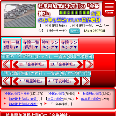
岐阜県加茂郡七宗町の『金峯
神社』
全国
のお寺と神社157,167箇所収録
【『神社統計順位』：神社統計一覧ホームペー
ジ】《神社サーチ》
ホーム
[As of 26/07/28]
神社一覧
寺院一覧
神社ラン
寺院ラン
(県別)▼
(県別)▼
キング▼
キング▼
全国の「金峯神社(37ヶ寺)」一覧表(矢印で移動可)
11.『金峯神社』
13.『金峯神社』
「加茂郡七宗町の神社」一覧表(矢印で移動可能)
2.『葛屋神社』
4.『子安神社』
【
全国の寺院と神社
(157,167)】 【
全国の寺院
(76,660)
岐阜県の寺院
(2,302)
加茂郡七宗町の寺院
(9)】 【
全国の神社
(80,507)
岐阜県の神社
(3,266)
加茂郡七宗町の神社
(37)
「3.金峯神社」
】
岐阜県加茂郡七宗町の『金峯神社』