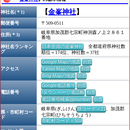
【
金峯神社
】
神社名(＊1)
郵便番号
〒509-0511
岐阜県加茂郡七宗町神渕森ノ上２８６１
住所(＊3)
番地
日本全国の金峯神社
全都道府県神社数
神社名ランキン
グ
順位＝174位、神社数＝37社
Google Mapの地図
別窓
アクセス
Yahoo Mapの地図
別窓
Bing Mapの地図
別窓
Google電話番号
別窓
電話番号
iタウンページ電話帳
別窓
電話番号検索(jpnumber)
別窓
岐阜県(ぎふけん)
県コード = 21
、加茂郡
県・市町村コー
七宗町(ひちそうちょう)
ド
市町村コード = 504