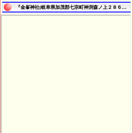
『金峯神社(岐阜県加茂郡七宗町神渕森ノ上２８６１番