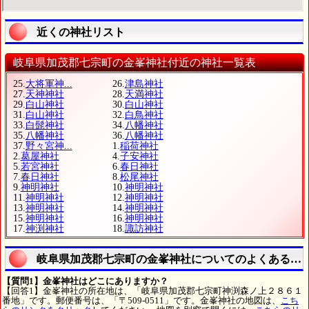
近くの神社リスト
岐阜県加茂郡七宗町の金峯神社付近の神社一覧表
25.
大将軍神...
26.
津島神社
27.
天神神社
28.
天満神社
29.
白山神社
30.
白山神社
31.
白山神社
32.
白鳥神社
33.
白髭神社
34.
八幡神社
35.
八幡神社
36.
八幡神社
37.
野々宮神...
1.
稲荷神社
2.
葛屋神社
4.
子安神社
5.
若宮神社
6.
春日神社
7.
春日神社
8.
松尾神社
9.
神明神社
10.
神明神社
11.
神明神社
12.
神明神社
13.
神明神社
14.
神明神社
15.
神明神社
16.
神明神社
17.
神渕神社
18.
諏訪神社
岐阜県加茂郡七宗町の金峯神社についてのよくある質
【質問1】金峯神社はどこにありますか？
【回答1】金峯神社の所在地は、「岐阜県加茂郡七宗町神渕森ノ上２８６１
番地」です。郵便番号は、「〒509-0511」です。金峯神社の地図は、
こち