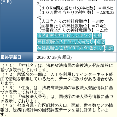
(＊５)
社
【１０Km四方当たりの神社数】＝40.9社
【１０万世帯当たりの神社数】＝2,679.22
社
【人口当たりの神社数順位】＝34位
【面積当たりの神社数順位】＝714位
【世帯数当たりの神社数順位】＝21位
市区町村別神社数ランキング
別窓
神社数順位(人口10万人当たり)
別窓
神社数順位(面積100平方Km当たり)
別窓
最終更新日
2026-07-28(火曜日)
（＊１）「神社名」は、法務省法務局の宗教法人登記情報に
基づき表示しております。
（＊２）宗派名の一部は、ＡＩを利用してインターネット経
由で情報を収集しているため、データに誤りがある場合があ
ります。
（＊３）「住所」は、法務省法務局の宗教法人登記情報に基
づき表示しております。
（＊４）「宗教法人番号」は、国税庁の法人番号情報に基づ
き表示しております。
（＊５）都道府県・市区町村の人口、面積、世帯数などの情
報は、総務庁統計局の国勢調査データを基に計算していま
す。