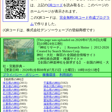
は、上記の
QRコード
を読み取ると、このページの
ホームページが表示されます。
このQRコードは、
完全無料QRコード作成プログラ
ム
で作りました。
（QRコードは、株式会社デンソーウェーブの登録商標です）
[This page was uploaded on 2026年07月28日(火曜
日)10時24分22秒]
『神社リサーチ』 ｜ Research Shrine
｜
2012-2026
Created by
Search Shrines Corp.
神社・大社・御宮の
全国総合情報サイト
≪神社統合調査・
検索サイト≫
【全国の神道神社を探求する】
－全国の神社・大
社・宮殿辞典－
【更新日時：2026年(令和08年)07月25日（土曜日）18時16分13秒】
プライバシー・ポリシー
、
稼働環境
、
利用規約
【他府県の神社】
埼玉県の神社
(2011)
千葉県の神社
(3162)
東京都の神社
(1438)
神奈川県の神社
(1122)
新潟県の神社
(4695)
富山県の神社
(2266)
石川県の神社
(1882)
福井県の神社
(1708)
山梨県の神社
(1275)
長野県の神社
(2385)
静岡県の神社
(2819)
愛知県の神社
(3241)
三重県の神社
(840)
滋賀県の神社
(1436)
京都府の神社
(1741)
大阪府の神社
(719)
兵庫県の神社
(3837)
奈良県の神社
(1373)