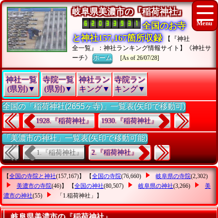
岐阜県美濃市の『稲荷神社』
全国のお寺
と神社157,167箇所収録
【『神社
全一覧』：神社ランキング情報サイト】《神社サ
ーチ》
ホーム
[As of 26/07/28]
神社一覧
寺院一覧
神社ラン
寺院ラン
(県別)▼
(県別)▼
キング▼
キング▼
全国の「稲荷神社(2655ヶ寺)」一覧表(矢印で移動可)
1928.『稲荷神社』
1930.『稲荷神社』
「美濃市の神社」一覧表(矢印で移動可能)
1.『稲荷神社』
2.『稲荷神社』
【
全国の寺院と神社
(157,167)】 【
全国の寺院
(76,660)
岐阜県の寺院
(2,302)
美濃市の寺院
(46)】 【
全国の神社
(80,507)
岐阜県の神社
(3,266)
美
濃市の神社
(55)
「1.稲荷神社」
】
岐阜県美濃市の『稲荷神社』