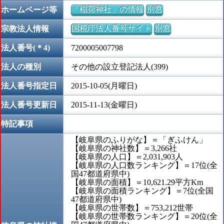
「稲荷神社」の情報
別窓
ホームページ等
国税庁法人番号サイト
別窓
宗教法人情報
法人番号(＊4)
7200005007798
法人の種別
その他の設立登記法人(399)
法人番号指定日
2015-10-05(月曜日)
法人番号更新日
2015-11-13(金曜日)
特記事項
【岐阜県のふりがな】＝「ぎふけん」
【岐阜県の神社数】＝3,266社
【岐阜県の人口】＝2,031,903人
【岐阜県の人口数ランキング】＝17位(全
国47都道府県中)
【岐阜県の面積】＝10,621.29平方Km
【岐阜県の面積ランキング】＝7位(全国
47都道府県中)
【岐阜県の世帯数】＝753,212世帯
【岐阜県の世帯数ランキング】＝20位(全