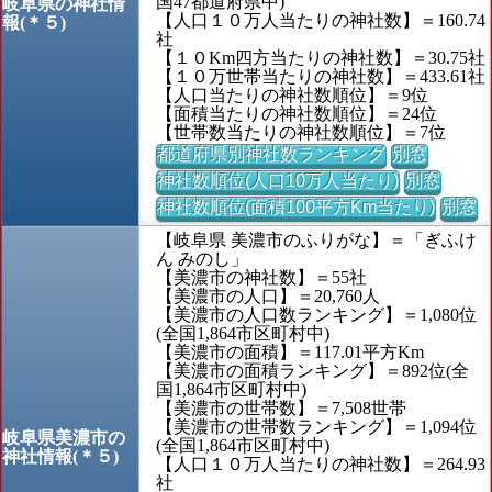
国47都道府県中)
岐阜県の神社情
【人口１０万人当たりの神社数】＝160.74
報(＊５)
社
【１０Km四方当たりの神社数】＝30.75社
【１０万世帯当たりの神社数】＝433.61社
【人口当たりの神社数順位】＝9位
【面積当たりの神社数順位】＝24位
【世帯数当たりの神社数順位】＝7位
都道府県別神社数ランキング
別窓
神社数順位(人口10万人当たり)
別窓
神社数順位(面積100平方Km当たり)
別窓
【岐阜県 美濃市のふりがな】＝「ぎふけ
ん みのし」
【美濃市の神社数】＝55社
【美濃市の人口】＝20,760人
【美濃市の人口数ランキング】＝1,080位
(全国1,864市区町村中)
【美濃市の面積】＝117.01平方Km
【美濃市の面積ランキング】＝892位(全
国1,864市区町村中)
【美濃市の世帯数】＝7,508世帯
【美濃市の世帯数ランキング】＝1,094位
岐阜県美濃市の
(全国1,864市区町村中)
神社情報(＊５)
【人口１０万人当たりの神社数】＝264.93
社