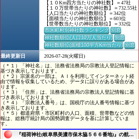
【１０Km四方当たりの神社数】＝47社
【１０万世帯当たりの神社数】＝732.55社
【人口当たりの神社数順位】＝342位
【面積当たりの神社数順位】＝603位
【世帯数当たりの神社数順位】＝332位
市区町村別神社数ランキング
別窓
神社数順位(人口10万人当たり)
別窓
神社数順位(面積100平方Km当たり)
別窓
最終更新日
2026-07-28(火曜日)
（＊１）「神社名」は、法務省法務局の宗教法人登記情報に
基づき表示しております。
（＊２）宗派名の一部は、ＡＩを利用してインターネット経
由で情報を収集しているため、データに誤りがある場合があ
ります。
（＊３）「住所」は、法務省法務局の宗教法人登記情報に基
づき表示しております。
（＊４）「宗教法人番号」は、国税庁の法人番号情報に基づ
き表示しております。
（＊５）都道府県・市区町村の人口、面積、世帯数などの情
報は、総務庁統計局の国勢調査データを基に計算していま
す。
『稲荷神社(岐阜県美濃市保木脇５６６番地)』の航空写