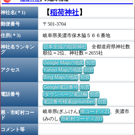
【
稲荷神社
】
神社名(＊1)
郵便番号
〒501-3704
住所(＊3)
岐阜県美濃市保木脇５６６番地
日本全国の稲荷神社
全都道府県神社数
神社名ランキン
グ
順位＝2位、神社数＝2655社
Google Mapの地図
別窓
アクセス
Yahoo Mapの地図
別窓
Bing Mapの地図
別窓
Google電話番号
別窓
電話番号
iタウンページ電話帳
別窓
電話番号検索(jpnumber)
別窓
岐阜県(ぎふけん)
県コード = 21
、美濃市
県・市町村コー
ド
(みのし)
市町村コード = 207
コメント等