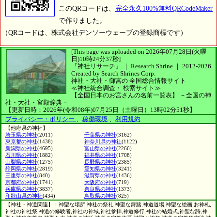
このQRコードは、
完全永久100%無料QRCodeMaker
で作りました。
（QRコードは、株式会社デンソーウェーブの登録商標です）
[This page was uploaded on 2026年07月28日(火曜
日)10時24分37秒]
『神社リサーチ』 ｜ Research Shrine
｜
2012-2026
Created by
Search Shrines Corp.
神社・大社・御宮の
全国総合情報サイト
≪神社統合調査・
検索サイト≫
【全国日本のお宮さんの名前一覧表】
－全国の神
社・大社・宮殿辞典－
【更新日時：2026年(令和08年)07月25日（土曜日）13時02分51秒】
プライバシー・ポリシー
、
稼働環境
、
利用規約
【他府県の神社】
埼玉県の神社
(2011)
千葉県の神社
(3162)
東京都の神社
(1438)
神奈川県の神社
(1122)
新潟県の神社
(4695)
富山県の神社
(2266)
石川県の神社
(1882)
福井県の神社
(1708)
山梨県の神社
(1275)
長野県の神社
(2385)
静岡県の神社
(2819)
愛知県の神社
(3241)
三重県の神社
(840)
滋賀県の神社
(1436)
京都府の神社
(1741)
大阪府の神社
(719)
兵庫県の神社
(3837)
奈良県の神社
(1373)
和歌山県の神社
(434)
鳥取県の神社
(825)
【神社・神道関連】：神聖な場所,神社の祭礼,神聖な舞踏,神道道場,神聖な絵画,お神札,
神社の神社祭,神道の修験者,神社の神域,神社参拝,神道修行,神社の結婚式,神聖な詩,神