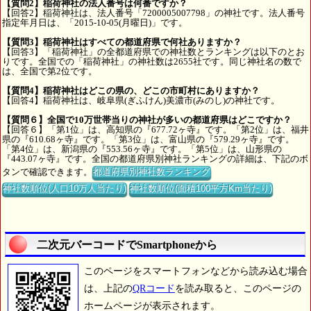
【質問2】稲荷神社の法人番号は何番ですか？
【回答2】稲荷神社は、法人番号「7200005007798」の神社です。法人番号
指定年月日は、「2015-10-05(月曜日)」です。
【質問3】稲荷神社はすべての都道府県で何社ありますか？
【回答3】「稲荷神社」の全都道府県での神社数とランキングは以下のとお
りです。全国での「稲荷神社」の神社数は2655社です。同じ神社名の数で
は、全国で第2位です。
【質問4】稲荷神社はどこの県の、どこの市町村にありますか？
【回答4】稲荷神社は、岐阜県(ぎふけん)美濃市(みのし)の神社です。
【質問６】全国で10万世帯当りの神社が多いの都道府県はどこですか？
【回答６】「第1位」は、高知県の『677.72ヶ寺』です。「第2位」は、福井
県の『610.68ヶ寺』です。「第3位」は、富山県の『579.29ヶ寺』です。
「第4位」は、新潟県の『553.56ヶ寺』です。「第5位」は、山形県の
『443.07ヶ寺』です。全国の都道府県別神社ランキングの詳細は、下記のボ
タンで確認できます。
都道府県別神社数ランキング
神社数順位(人口10万人当たり)
神社数順位(面積100平方Km当たり)
二次元バーコードでSmartphoneから
このページをスマートフォンなどから読み込む場合
は、上記の
QRコード
を読み取ると、このページの
ホームページが表示されます。