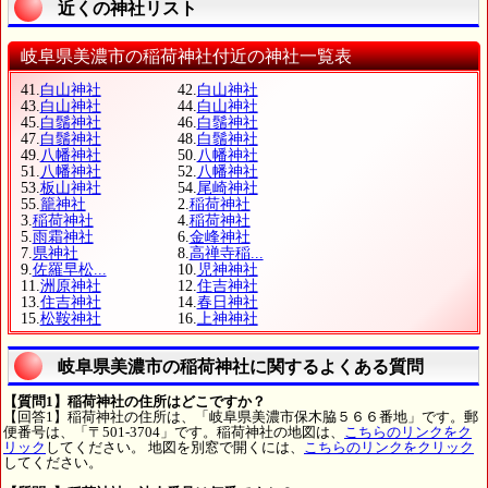
近くの神社リスト
岐阜県美濃市の稲荷神社付近の神社一覧表
41.
白山神社
42.
白山神社
43.
白山神社
44.
白山神社
45.
白鬚神社
46.
白鬚神社
47.
白鬚神社
48.
白鬚神社
49.
八幡神社
50.
八幡神社
51.
八幡神社
52.
八幡神社
53.
板山神社
54.
尾崎神社
55.
籠神社
2.
稲荷神社
3.
稲荷神社
4.
稲荷神社
5.
雨霜神社
6.
金峰神社
7.
県神社
8.
高禅寺稲...
9.
佐羅早松...
10.
児神神社
11.
洲原神社
12.
住吉神社
13.
住吉神社
14.
春日神社
15.
松鞍神社
16.
上神神社
岐阜県美濃市の稲荷神社に関するよくある質問
【質問1】稲荷神社の住所はどこですか？
【回答1】稲荷神社の住所は、「岐阜県美濃市保木脇５６６番地」です。郵
便番号は、「〒501-3704」です。稲荷神社の地図は、
こちらのリンクをク
リック
してください。 地図を別窓で開くには、
こちらのリンクをクリック
してください。